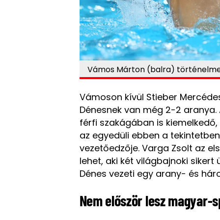
Vámos Márton (balra) történelmet 
Vámoson kívül Stieber Mercéde
Dénesnek van még 2-2 aranya. A
férfi szakágában is kiemelkedő
az egyedüli ebben a tekintetben 
vezetőedzője. Varga Zsolt az e
lehet, aki két világbajnoki sike
Dénes vezeti egy arany- és há
Nem először lesz magyar-s