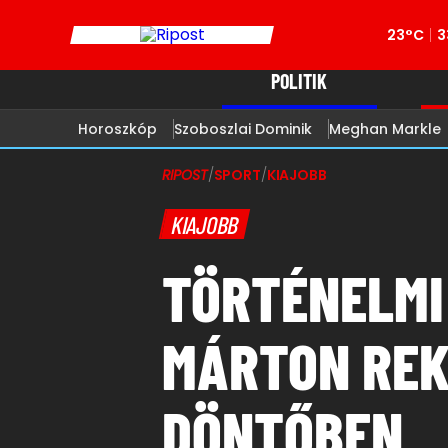
23°C
3
POLITIK
Horoszkóp
Szoboszlai Dominik
Meghan Markle
RIPOST
/
SPORT
/
KIAJOBB
KIAJOBB
TÖRTÉNELMI
MÁRTON REK
DÖNTŐBEN