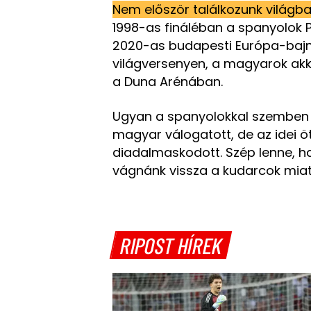
Nem először találkozunk világb
1998-as fináléban a spanyolok 
2020-as budapesti Európa-bajn
világversenyen, a magyarok ak
a Duna Arénában.
Ugyan a spanyolokkal szemben j
magyar válogatott, de az idei öt
diadalmaskodott. Szép lenne, 
vágnánk vissza a kudarcok miat
RIPOST HÍREK