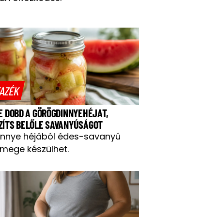
AZÉK
NE DOBD A GÖRÖGDINNYEHÉJAT,
ZÍTS BELŐLE SAVANYÚSÁGOT
innye héjából édes-savanyú
mege készülhet.