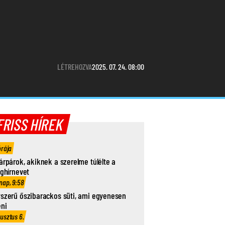
LÉTREHOZVA
2025. 07. 24. 08:00
FRISS HÍREK
órája
árpárok, akiknek a szerelme túlélte a
ághírnevet
nap, 9:58
szerű őszibarackos süti, ami egyenesen
eni
usztus 6.