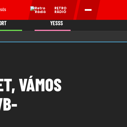
RETRO
SÉS
RÁDIÓ
ORT
YESSS
MANI
ET, VÁMOS
VB-