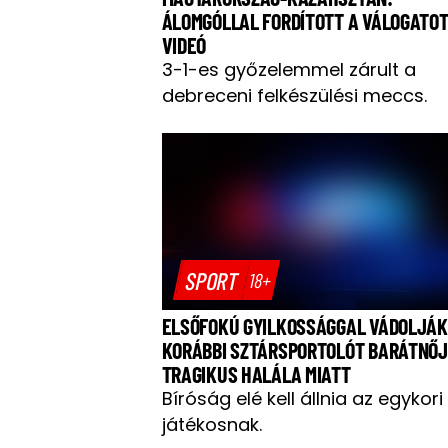
ÁLOMGÓLLAL FORDÍTOTT A VÁLOGATOT
VIDEÓ
3-1-es győzelemmel zárult a
debreceni felkészülési meccs.
SPORT
18+
ELSŐFOKÚ GYILKOSSÁGGAL VÁDOLJÁK
KORÁBBI SZTÁRSPORTOLÓT BARÁTNŐ
TRAGIKUS HALÁLA MIATT
Bíróság elé kell állnia az egykori
játékosnak.