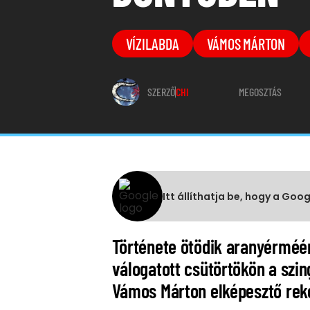
VÍZILABDA
VÁMOS MÁRTON
SZERZŐ
CHI
MEGOSZTÁS
Itt állíthatja be, hogy a Goo
Története ötödik aranyérméért
válogatott csütörtökön a szin
Vámos Márton elképesztő reko