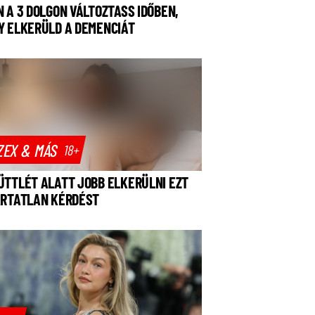
N A 3 DOLGON VÁLTOZTASS IDŐBEN,
Y ELKERÜLD A DEMENCIÁT
ZEX & MÁS
18+
ÜTTLÉT ALATT JOBB ELKERÜLNI EZT
ÁRTATLAN KÉRDÉST