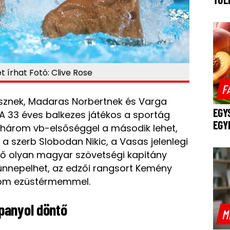
írhat Fotó: Clive Rose
F
sznek, Madaras Norbertnek és Varga
EGY
 33 éves balkezes játékos a sportág
EGY
, három vb-elsőséggel a második lehet,
a szerb Slobodan Nikic, a Vasas jelenlegi
lső olyan magyar szövetségi kapitány
rt ünnepelhet, az edzői rangsort Kemény
rom ezüstérmemmel.
panyol döntő
M