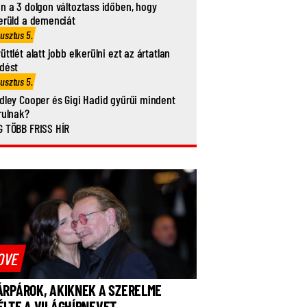
n a 3 dolgon változtass időben, hogy
erüld a demenciát
usztus 5.
üttlét alatt jobb elkerülni ezt az ártatlan
dést
usztus 5.
dley Cooper és Gigi Hadid gyűrűi mindent
rulnak?
 TÖBB FRISS HÍR
OVE
ÁRPÁROK, AKIKNEK A SZERELME
ÉLTE A VILÁGHÍRNEVET