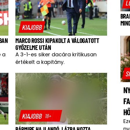
L
BRA
MIN
KIAJOBB
BAN
MARCO ROSSI KIPAKOLT A VÁLOGATOTT
GYŐZELME UTÁN
e a
A 3-1-es siker dacára kritikusan
értékelt a kapitány.
S
NY
F
H
KIAJOBB
18+
Ez
ny
BÁRMIRE HAJLANDÓ, LÁZBA HOZTA