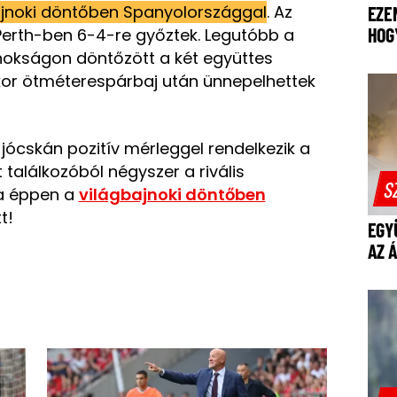
ajnoki döntőben Spanyolországgal
. Az
EZE
HOG
Perth-ben 6-4-re győztek. Legutóbb a
okságon döntőzött a két együttes
kor ötméterespárbaj után ünnepelhettek
ócskán pozitív mérleggel rendelkezik a
 találkozóból négyszer a rivális
S
ha éppen a
világbajnoki döntőben
t!
EGY
AZ 