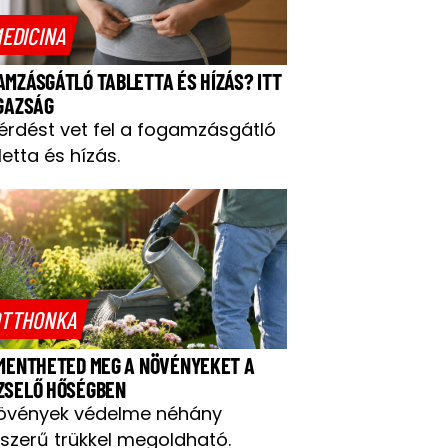
EDICINA
AMZÁSGÁTLÓ TABLETTA ÉS HÍZÁS? ITT
IGAZSÁG
kérdést vet fel a fogamzásgátló
letta és hízás.
TTHONKA
 MENTHETED MEG A NÖVÉNYEKET A
ZSELŐ HŐSÉGBEN
övények védelme néhány
szerű trükkel megoldható.