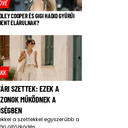
OVE
DLEY COOPER ÉS GIGI HADID GYŰRŰI
DENT ELÁRULNAK?
IKK
ÁRI SZETTEK: EZEK A
AZONOK MŰKÖDNEK A
ŐSÉGBEN
ekkel a szettekkel egyszerűbb a
ári öltözködés.