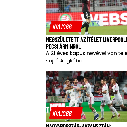
KIAJOBB
MEGSZÜLETETT AZ ÍTÉLET LIVERPOOL
PÉCSI ÁRMINRÓL
A 21 éves kapus nevével van tel
sajtó Angliában.
KIAJOBB
MAGYARORSZÁG-KAZAHSZTÁN: