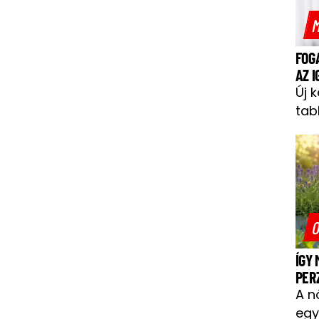
M
FOG
AZ 
Új 
tab
O
ÍGY
PER
A n
egy