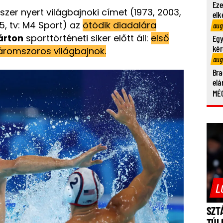
Eze
zer nyert világbajnoki címet (1973, 2003,
elk
5, tv: M4 Sport) az
ötödik diadalára
aug
rton
sporttörténeti siker előtt áll:
első
Egy
kér
áromszoros világbajnok.
aug
Bra
elá
MÉG
L
SZT
TÚL