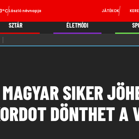
3°C
László névnapja
JÁTÉKOK
KERE
SZTÁR
ÉLETMÓDI
SP
 MAGYAR SIKER JÖH
ORDOT DÖNTHET A 