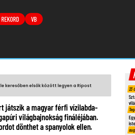
REKORD
VB
gle keresőben elsők között legyen a Ripost
23 
Szt
vil
 játszik a magyar férfi vízilabda-
Teg
gapúri világbajnokság fináléjában.
Egy
ist
rdot dönthet a spanyolok ellen.
aug