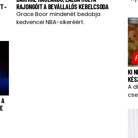
T -
RAJONGÓIT A BEVÁLLALÓS KEBELCSODA
Grace Boor mindenét bedobja
kedvencei NBA-sikeréért.
F
KI 
KÉS
A d
cse
 A
JE