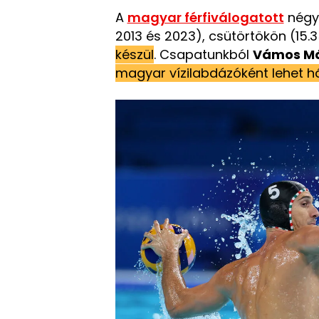
A
magyar férfiválogatott
négys
2013 és 2023), csütörtökön (15.3
készül
. Csapatunkból
Vámos Má
magyar vízilabdázóként lehet h