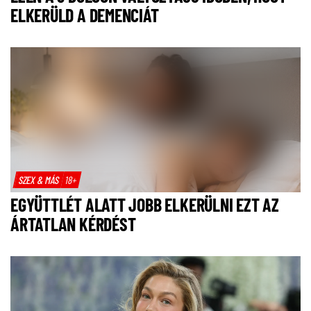
ELKERÜLD A DEMENCIÁT
SZEX & MÁS
18+
EGYÜTTLÉT ALATT JOBB ELKERÜLNI EZT AZ
ÁRTATLAN KÉRDÉST