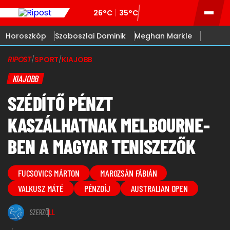
26°C
35°C
Horoszkóp
Szoboszlai Dominik
Meghan Markle
RIPOST
/
SPORT
/
KIAJOBB
KIAJOBB
SZÉDÍTŐ PÉNZT
KASZÁLHATNAK MELBOURNE-
BEN A MAGYAR TENISZEZŐK
FUCSOVICS MÁRTON
MAROZSÁN FÁBIÁN
VALKUSZ MÁTÉ
PÉNZDÍJ
AUSTRALIAN OPEN
SZERZŐ
LL