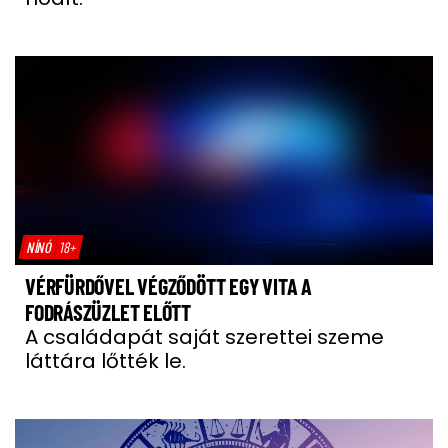
NÍNÓ
18+
VÉRFÜRDŐVEL VÉGZŐDÖTT EGY VITA A
FODRÁSZÜZLET ELŐTT
A családapát saját szerettei szeme
láttára lőtték le.