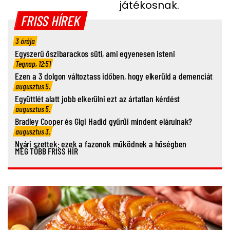
játékosnak.
FRISS HÍREK
3 órája
Egyszerű őszibarackos süti, ami egyenesen isteni
Tegnap, 12:51
Ezen a 3 dolgon változtass időben, hogy elkerüld a demenciát
augusztus 5.
Együttlét alatt jobb elkerülni ezt az ártatlan kérdést
augusztus 5.
Bradley Cooper és Gigi Hadid gyűrűi mindent elárulnak?
augusztus 3.
Nyári szettek: ezek a fazonok működnek a hőségben
MÉG TÖBB FRISS HÍR