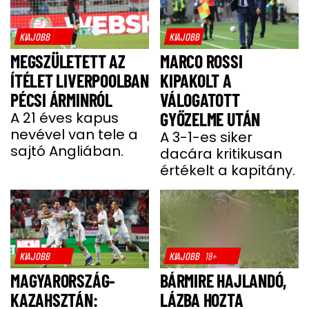
KIAJOBB
KIAJOBB
MEGSZÜLETETT AZ
MARCO ROSSI
ÍTÉLET LIVERPOOLBAN
KIPAKOLT A
PÉCSI ÁRMINRÓL
VÁLOGATOTT
A 21 éves kapus
GYŐZELME UTÁN
nevével van tele a
A 3-1-es siker
sajtó Angliában.
dacára kritikusan
értékelt a kapitány.
KIAJOBB
KIAJOBB
18+
MAGYARORSZÁG-
BÁRMIRE HAJLANDÓ,
KAZAHSZTÁN:
LÁZBA HOZTA