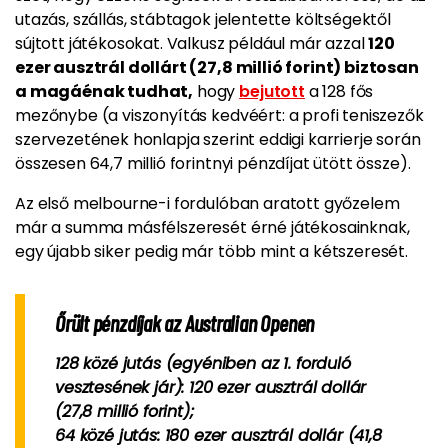
utazás, szállás, stábtagok jelentette költségektől
sújtott játékosokat. Valkusz például már azzal
120
ezer ausztrál dollárt (27,8 millió forint) biztosan
a magáénak tudhat,
hogy
bejutott
a 128 fős
mezőnybe (a viszonyítás kedvéért: a profi teniszezők
szervezetének honlapja szerint eddigi karrierje során
összesen 64,7 millió forintnyi pénzdíjat ütött össze).
Az első melbourne-i fordulóban aratott győzelem
már a summa másfélszeresét érné játékosainknak,
egy újabb siker pedig már több mint a kétszeresét.
Őrült pénzdíjak az Australian Openen
128 közé jutás
(egyéniben az 1. forduló
vesztesének jár): 120 ezer ausztrál dollár
(27,8 millió forint);
64 közé jutás:
180 ezer ausztrál dollár (41,8