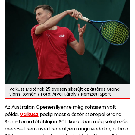
Valkusz Máténak 25 évesen sikerült az áttörés Grand
Slam-tornán / Fotó: Árvai Károly / Nemzeti Sport
Az Australian Openen ilyenre még sohasem volt
példa,
Valkusz
pedig most először szerepel Grand
Slam-torna főtábláján. Sőt, korábban még selejtezős
meccset sem nyert soha ilyen rangú viadalon, noha a