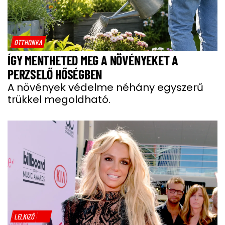
OTTHONKA
ÍGY MENTHETED MEG A NÖVÉNYEKET A
PERZSELŐ HŐSÉGBEN
A növények védelme néhány egyszerű
trükkel megoldható.
LELKIZŐ