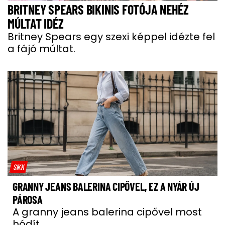
BRITNEY SPEARS BIKINIS FOTÓJA NEHÉZ
MÚLTAT IDÉZ
Britney Spears egy szexi képpel idézte fel
a fájó múltat.
SIKK
GRANNY JEANS BALERINA CIPŐVEL, EZ A NYÁR ÚJ
PÁROSA
A granny jeans balerina cipővel most
hódít.