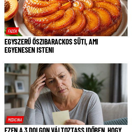
FAZÉK
EGYSZERŰ ŐSZIBARACKOS SÜTI, AMI
EGYENESEN ISTENI
MEDICINA
EZEN A 3 DOLGON VÁLTOZTASS IDŐBEN, HOGY