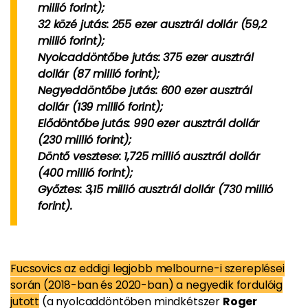
millió forint);
32 közé jutás:
255 ezer ausztrál dollár (59,2
millió forint);
Nyolcaddöntőbe jutás:
375 ezer ausztrál
dollár (87 millió forint);
Negyeddöntőbe jutás:
600 ezer ausztrál
dollár (139 millió forint);
Elődöntőbe jutás:
990 ezer ausztrál dollár
(230 millió forint);
Döntő vesztese:
1,725 millió ausztrál dollár
(400 millió forint);
Győztes:
3,15 millió ausztrál dollár (730 millió
forint).
Fucsovics az eddigi legjobb melbourne-i szereplései
során (2018-ban és 2020-ban) a negyedik fordulóig
jutott
(a nyolcaddöntőben mindkétszer
Roger