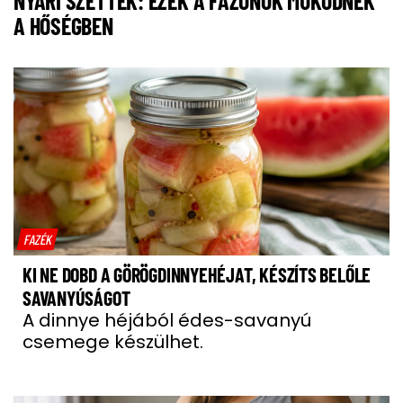
NYÁRI SZETTEK: EZEK A FAZONOK MŰKÖDNEK
A HŐSÉGBEN
FAZÉK
KI NE DOBD A GÖRÖGDINNYEHÉJAT, KÉSZÍTS BELŐLE
SAVANYÚSÁGOT
A dinnye héjából édes-savanyú
csemege készülhet.