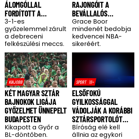
ÁLOMGÓLLAL
RAJONGÓIT A
FORDÍTOTT A
BEVÁLLALÓS
VÁLOGATOTT - VIDEÓ
3-1-es
KEBELCSODA
Grace Boor
győzelemmel zárult
mindenét bedobja
a debreceni
kedvencei NBA-
felkészülési meccs.
sikeréért.
KIAJOBB
SPORT
18+
KÉT MAGYAR SZTÁR
ELSŐFOKÚ
BAJNOKOK LIGÁJA
GYILKOSSÁGGAL
GYŐZELMET ÜNNEPELT
VÁDOLJÁK A KORÁBBI
BUDAPESTEN
SZTÁRSPORTOLÓT
Kikapott a Győr a
BARÁTNŐJE TRAGIKUS
Bíróság elé kell
BL-döntőben.
állnia az egykori
HALÁLA MIATT