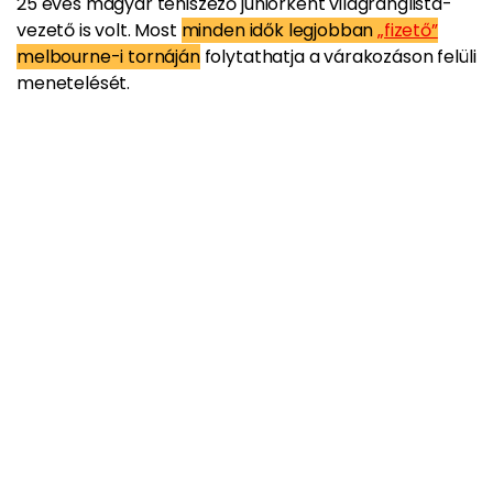
25 éves magyar teniszező juniorként világranglista-
vezető is volt. Most
minden idők legjobban
„fizető”
melbourne-i tornáján
folytathatja a várakozáson felüli
menetelését.