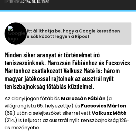
LÉTREHOZVA
2024. 01. 13. 10:30
Itt állíthatja be, hogy a Google keresőben
elsők között legyen a Ripost
Minden siker aranyat ér történelmet író
teniszezőinknek. Marozsán Fábiánhoz és Fucsovics
Mártonhoz csatlakozott Valkusz Máté is: három
magyar játékossal rajtolnak az ausztrál nyílt
teniszbajnokság főtáblás küzdelmei.
Az alanyi jogon főtáblás
Marozsán Fábián
(a
világranglista 65. helyezettje) és
Fucsovics Márton
(69.) után a selejtezőket sikerrel vett
Valkusz Máté
(214.) is feljutott az ausztrál nyílt teniszbajnokság 128-
as mezőnyébe.