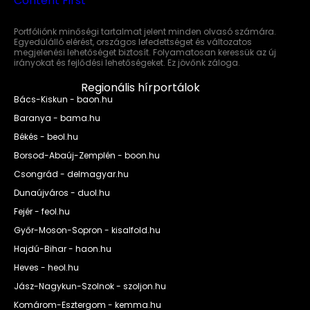
Portfóliónk minőségi tartalmat jelent minden olvasó számára.
Egyedülálló elérést, országos lefedettséget és változatos
megjelenési lehetőséget biztosít. Folyamatosan keressük az új
irányokat és fejlődési lehetőségeket. Ez jövőnk záloga.
Regionális hírportálok
Bács-Kiskun - baon.hu
Baranya - bama.hu
Békés - beol.hu
Borsod-Abaúj-Zemplén - boon.hu
Csongrád - delmagyar.hu
Dunaújváros - duol.hu
Fejér - feol.hu
Győr-Moson-Sopron - kisalfold.hu
Hajdú-Bihar - haon.hu
Heves - heol.hu
Jász-Nagykun-Szolnok - szoljon.hu
Komárom-Esztergom - kemma.hu