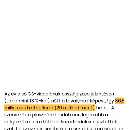
Az év első GS-viadalának összdíjazása jelentősen
(több mint 13 %-kal) nőtt a tavalyihoz képest, így
86,5
millió ausztrál dollárra (20 milliárd forint)
hízott. A
szervezők a pluszpénzt tudatosan leginkább a
selejtezőkre és a főtábla korai fordulóira osztották
szét, hogy ezzel is segítsék a rosszabbul kereső, de az