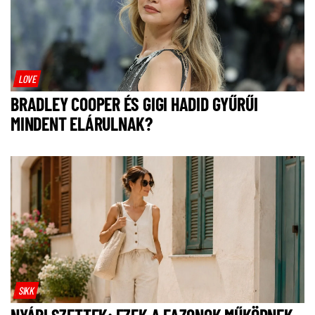
LOVE
BRADLEY COOPER ÉS GIGI HADID GYŰRŰI
MINDENT ELÁRULNAK?
SIKK