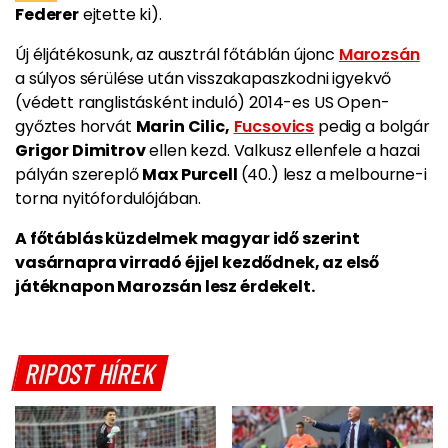
Federer
ejtette ki).
Új éljátékosunk, az ausztrál főtáblán újonc
Marozsán
a súlyos sérülése után visszakapaszkodni igyekvő
(védett ranglistásként induló) 2014-es US Open-
győztes horvát
Marin Cilic,
Fucsovics
pedig a bolgár
Grigor Dimitrov
ellen kezd. Valkusz ellenfele a hazai
pályán szereplő
Max Purcell
(40.) lesz a melbourne-i
torna nyitófordulójában.
A főtáblás küzdelmek magyar idő szerint
vasárnapra virradó éjjel kezdődnek, az első
játéknapon Marozsán lesz érdekelt.
RIPOST HÍREK