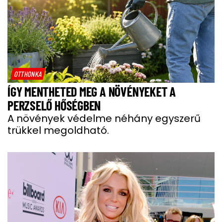
OTTHONKA
ÍGY MENTHETED MEG A NÖVÉNYEKET A
PERZSELŐ HŐSÉGBEN
A növények védelme néhány egyszerű
trükkel megoldható.