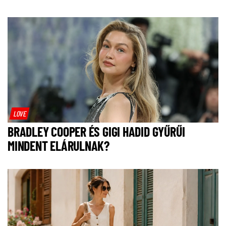
LOVE
BRADLEY COOPER ÉS GIGI HADID GYŰRŰI
MINDENT ELÁRULNAK?