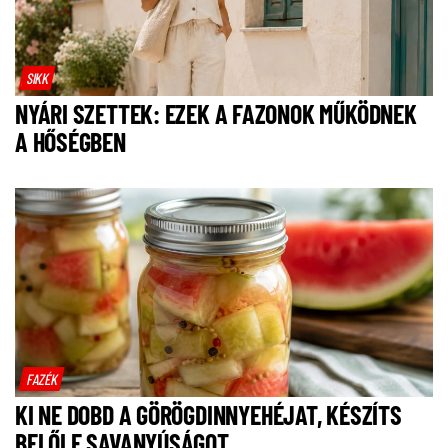
SIKK
NYÁRI SZETTEK: EZEK A FAZONOK MŰKÖDNEK
A HŐSÉGBEN
FAZÉK
KI NE DOBD A GÖRÖGDINNYEHÉJAT, KÉSZÍTS
BELŐLE SAVANYÚSÁGOT