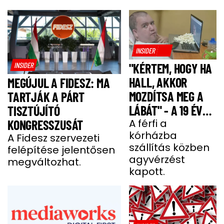
INSIDER
INSIDER
"KÉRTEM, HOGY HA
HALL, AKKOR
MEGÚJUL A FIDESZ: MA
MOZDÍTSA MEG A
TARTJÁK A PÁRT
LÁBÁT" - A 19 ÉVES
TISZTÚJÍTÓ
BENCE HÓNAPOKIG
A férfi a
KONGRESSZUSÁT
kórházba
KÓMÁBAN FEKÜDT
A Fidesz szervezeti
szállítás közben
felépítése jelentősen
A BALESETE UTÁN
agyvérzést
megváltozhat.
kapott.