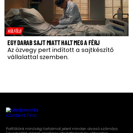
KÜLFÖLD
EGY DARAB SAJT MIATT HALT MEG A FÉRJ
Az özvegy pert indított a sajtkészítő
vállalattal szemben.
Portfóliónk minőségi tartalmat jelent minden olvasó számára.