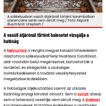
A székelyudvari vasúti átjárónál történt karambolban
szerencsére senki nem sérült meg / Fotó: Képünk
illusztráció: Unsplash /
A vasúti átjárónál történt balesetet vizsgálja a
hatóság
A
helyszínre
a Hargita megyei katasztrófavédelem
riasztotta a székelyudvarhelyi hivatásos tűzoltókat,
akik rövid időn belül megérkeztek, biztosították a
területet, és elvégezték a szükséges
óvintézkedéseket a további veszélyhelyzetek
megelőzése érdekében.
A hatóságok tájékoztatása szerint az ütközés
kizárólag anyagi károkat okozott. Sem a
vonat
utasai,
sem a teherautó vezetője nem sérült meg. A
baleset
körülményeinek tisztázása érdekében a rendőrség