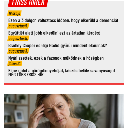
FRISS HÍREK
19 órája
Ezen a 3 dolgon változtass időben, hogy elkerüld a demenciát
augusztus 5.
Együttlét alatt jobb elkerülni ezt az ártatlan kérdést
augusztus 5.
Bradley Cooper és Gigi Hadid gyűrűi mindent elárulnak?
augusztus 3.
Nyári szettek: ezek a fazonok működnek a hőségben
július 31.
Ki ne dobd a görögdinnyehéjat, készíts belőle savanyúságot
MÉG TÖBB FRISS HÍR