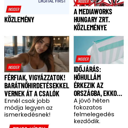
INSIDER
INSIDER
A MEDIAWORKS
HUNGARY ZRT.
KÖZLEMÉNY
KÖZLEMÉNYE
INSIDER
INSIDER
IDŐJÁRÁS:
HŐHULLÁM
FÉRFIAK, VIGYÁZZATOK!
ÉRKEZIK AZ
BARÁTNŐHIRDETÉSEKKEL
ORSZÁGBA, EKKOR
VERNEK ÁT A CSALÓK
ÉR IDE
A jövő héten
Ennél csak jobb
fokozatos
módja legyen az
felmelegedés
ismerkedésnek!
kezdődik.