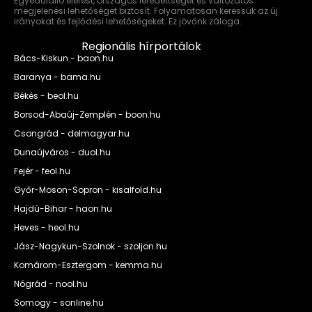
Egyedülálló elérést, országos lefedettséget és változatos
megjelenési lehetőséget biztosít. Folyamatosan keressük az új
irányokat és fejlődési lehetőségeket. Ez jövőnk záloga.
Regionális hírportálok
Bács-Kiskun - baon.hu
Baranya - bama.hu
Békés - beol.hu
Borsod-Abaúj-Zemplén - boon.hu
Csongrád - delmagyar.hu
Dunaújváros - duol.hu
Fejér - feol.hu
Győr-Moson-Sopron - kisalfold.hu
Hajdú-Bihar - haon.hu
Heves - heol.hu
Jász-Nagykun-Szolnok - szoljon.hu
Komárom-Esztergom - kemma.hu
Nógrád - nool.hu
Somogy - sonline.hu