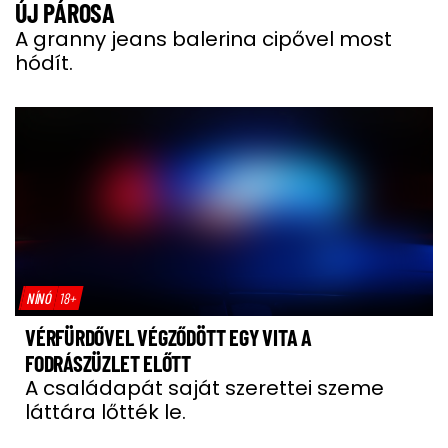
ÚJ PÁROSA
A granny jeans balerina cipővel most
hódít.
NÍNÓ
18+
VÉRFÜRDŐVEL VÉGZŐDÖTT EGY VITA A
FODRÁSZÜZLET ELŐTT
A családapát saját szerettei szeme
láttára lőtték le.