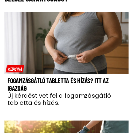
MEDICINA
FOGAMZÁSGÁTLÓ TABLETTA ÉS HÍZÁS? ITT AZ
IGAZSÁG
Új kérdést vet fel a fogamzásgátló
tabletta és hízás.