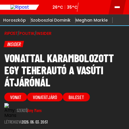
26°C
35°C
Horoszkóp
Szoboszlai Dominik
Meghan Markle
RIPOST
/
POLITIK
/
INSIDER
INSIDER
VONATTAL KARAMBOLOZOTT
EGY TEHERAUTÓ A VASÚTI
ÁTJÁRÓNÁL
VONAT
VONATÁTJÁRÓ
BALESET
SZERZŐ
Amy Mans
LÉTREHOZVA
2026. 06. 03. 20:51