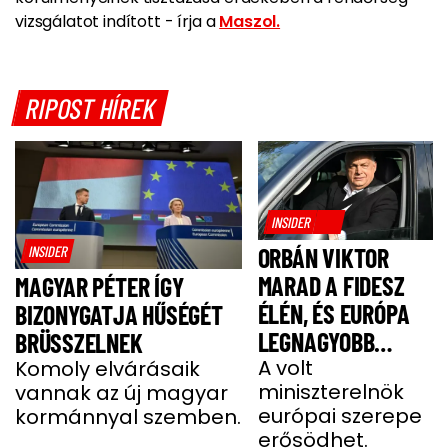
vizsgálatot indított - írja a
Maszol.
RIPOST HÍREK
INSIDER
INSIDER
ORBÁN VIKTOR
MARAD A FIDESZ
MAGYAR PÉTER ÍGY
ÉLÉN, ÉS EURÓPA
BIZONYGATJA HŰSÉGÉT
LEGNAGYOBB
BRÜSSZELNEK
JOBBOLDALI
A volt
Komoly elvárásaik
miniszterelnök
vannak az új magyar
SZÖVETSÉGÉT
európai szerepe
kormánnyal szemben.
ÉPÍTI TOVÁBB
erősödhet.