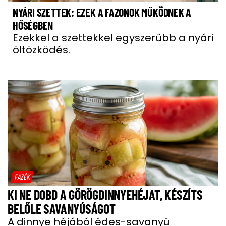
NYÁRI SZETTEK: EZEK A FAZONOK MŰKÖDNEK A
HŐSÉGBEN
Ezekkel a szettekkel egyszerűbb a nyári
öltözködés.
FAZÉK
KI NE DOBD A GÖRÖGDINNYEHÉJAT, KÉSZÍTS
BELŐLE SAVANYÚSÁGOT
A dinnye héjából édes-savanyú