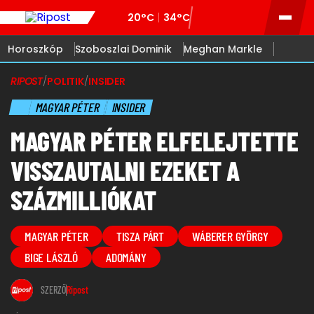
20°C
34°C
Horoszkóp
Szoboszlai Dominik
Meghan Markle
RIPOST
/
POLITIK
/
INSIDER
MAGYAR PÉTER
INSIDER
MAGYAR PÉTER ELFELEJTETTE
VISSZAUTALNI EZEKET A
SZÁZMILLIÓKAT
MAGYAR PÉTER
TISZA PÁRT
WÁBERER GYÖRGY
BIGE LÁSZLÓ
ADOMÁNY
SZERZŐ
Ripost