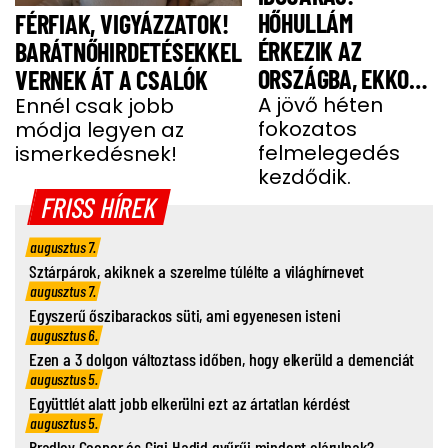
HŐHULLÁM
FÉRFIAK, VIGYÁZZATOK!
ÉRKEZIK AZ
BARÁTNŐHIRDETÉSEKKEL
ORSZÁGBA, EKKOR
VERNEK ÁT A CSALÓK
ÉR IDE
A jövő héten
Ennél csak jobb
fokozatos
módja legyen az
felmelegedés
ismerkedésnek!
kezdődik.
FRISS HÍREK
augusztus 7.
Sztárpárok, akiknek a szerelme túlélte a világhírnevet
augusztus 7.
Egyszerű őszibarackos süti, ami egyenesen isteni
augusztus 6.
Ezen a 3 dolgon változtass időben, hogy elkerüld a demenciát
augusztus 5.
Együttlét alatt jobb elkerülni ezt az ártatlan kérdést
augusztus 5.
Bradley Cooper és Gigi Hadid gyűrűi mindent elárulnak?