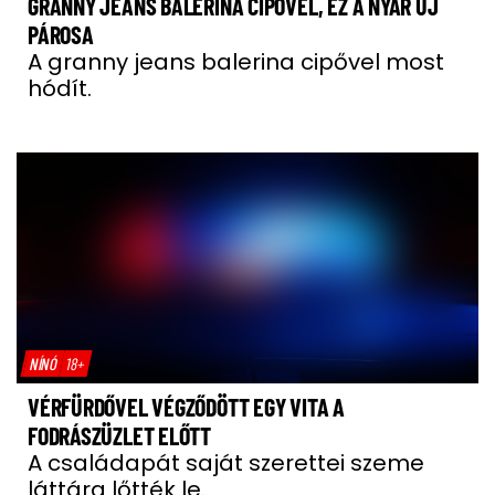
GRANNY JEANS BALERINA CIPŐVEL, EZ A NYÁR ÚJ
PÁROSA
A granny jeans balerina cipővel most
hódít.
NÍNÓ
18+
VÉRFÜRDŐVEL VÉGZŐDÖTT EGY VITA A
FODRÁSZÜZLET ELŐTT
A családapát saját szerettei szeme
láttára lőtték le.