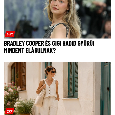
LOVE
BRADLEY COOPER ÉS GIGI HADID GYŰRŰI
MINDENT ELÁRULNAK?
SIKK