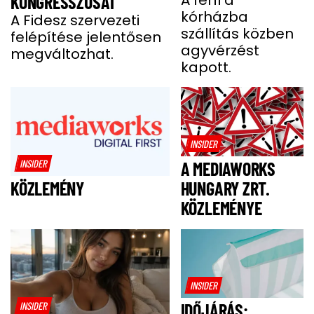
BENCE HÓNAPOKIG
KONGRESSZUSÁT
kórházba
KÓMÁBAN FEKÜDT
A Fidesz szervezeti
szállítás közben
felépítése jelentősen
A BALESETE UTÁN
agyvérzést
megváltozhat.
kapott.
INSIDER
INSIDER
A MEDIAWORKS
HUNGARY ZRT.
KÖZLEMÉNY
KÖZLEMÉNYE
INSIDER
INSIDER
IDŐJÁRÁS: