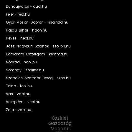
Dunaújváros - duol.hu
Fejér - feol.hu
Győr-Moson-Sopron - kisalfold.hu
Hajdú-Bihar - haon.hu
Heves - heol.hu
Jász-Nagykun-Szolnok - szoljon.hu
Komárom-Esztergom - kemma.hu
Nógrád - nool.hu
Somogy - sonline.hu
Szabolcs-Szatmár-Bereg - szon.hu
Tolna - teol.hu
Vas - vaol.hu
Veszprém - veol.hu
Zala - zaol.hu
Közélet
Gazdaság
Magazin