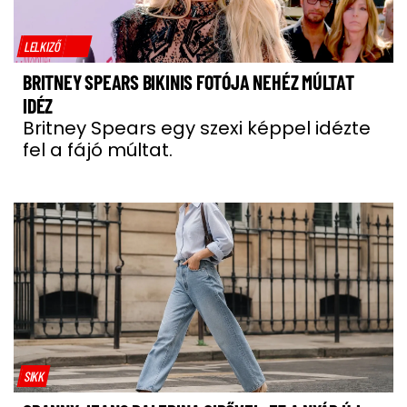
LELKIZŐ
BRITNEY SPEARS BIKINIS FOTÓJA NEHÉZ MÚLTAT
IDÉZ
Britney Spears egy szexi képpel idézte
fel a fájó múltat.
SIKK