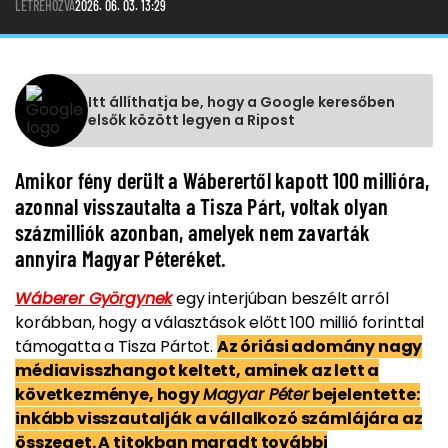
LÉTREHOZVA
2026. 06. 03. 13:29
Itt állíthatja be, hogy a Google keresőben
elsők között legyen a Ripost
Amikor fény derült a Wáberertől kapott 100 millióra,
azonnal visszautalta a Tisza Párt, voltak olyan
százmilliók azonban, amelyek nem zavarták
annyira Magyar Péteréket.
Wáberer Györgynek
egy interjúban beszélt arról
korábban, hogy a választások előtt 100 millió forinttal
támogatta a Tisza Pártot.
Az óriási adomány nagy
médiavisszhangot keltett, aminek az lett a
következménye, hogy
Magyar Péter
bejelentette:
inkább visszautalják a vállalkozó számlájára az
összeget. A titokban maradt további