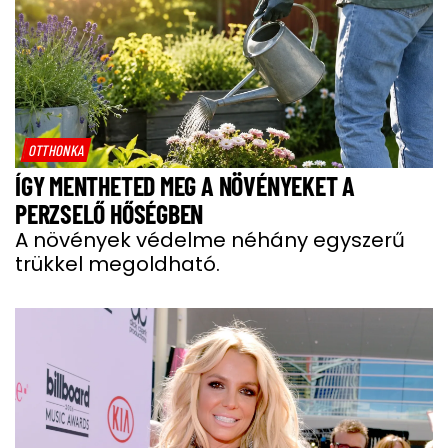
OTTHONKA
ÍGY MENTHETED MEG A NÖVÉNYEKET A
PERZSELŐ HŐSÉGBEN
A növények védelme néhány egyszerű
trükkel megoldható.