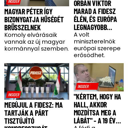
INSIDER
ORBÁN VIKTOR
MARAD A FIDESZ
MAGYAR PÉTER ÍGY
ÉLÉN, ÉS EURÓPA
BIZONYGATJA HŰSÉGÉT
LEGNAGYOBB
BRÜSSZELNEK
JOBBOLDALI
A volt
Komoly elvárásaik
miniszterelnök
vannak az új magyar
SZÖVETSÉGÉT
európai szerepe
kormánnyal szemben.
ÉPÍTI TOVÁBB
erősödhet.
INSIDER
INSIDER
"KÉRTEM, HOGY HA
HALL, AKKOR
MEGÚJUL A FIDESZ: MA
MOZDÍTSA MEG A
TARTJÁK A PÁRT
LÁBÁT" - A 19 ÉVES
TISZTÚJÍTÓ
A férfi a