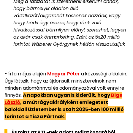
Még a látszatát is szeretnénk elkerülni annak,
hogy bármelyik oldalon álló
vállalkozót/oligarchát kössenek hozzánk, vagy
hogy bárki úgy érezze, hogy ránk való
hivatkozással bármilyen előnyt szerezhet, legyen
az akár csak önmarketing. Ezért az 5x20 millió
forintot Wáberer Györgynek hétfőn visszautaljuk
- írta május elején
Magyar Péter
a közösségi oldalain.
Úgy látszik, hogy az újdonsült miniszterelnök nem
minden adománnyal és adományozóval volt ennyire
finnyás.
A napokban ugyanis kiderült, hogy
Bige
László
, a műtrágyakirályként emlegetett
baloldali üzletember is utalt 2025-ben 100 millió
forintot a Tisza Pártnak.
És mint az RTL-nek adott nyilatkozatából