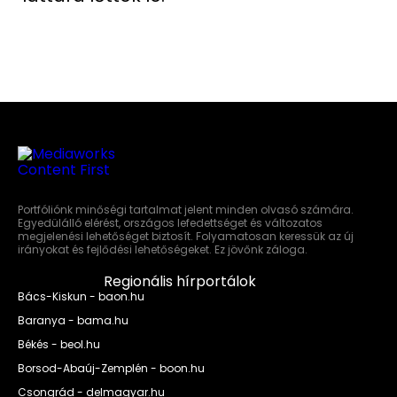
Portfóliónk minőségi tartalmat jelent minden olvasó számára.
Egyedülálló elérést, országos lefedettséget és változatos
megjelenési lehetőséget biztosít. Folyamatosan keressük az új
irányokat és fejlődési lehetőségeket. Ez jövőnk záloga.
Regionális hírportálok
Bács-Kiskun - baon.hu
Baranya - bama.hu
Békés - beol.hu
Borsod-Abaúj-Zemplén - boon.hu
Csongrád - delmagyar.hu