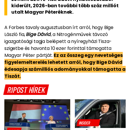
kiderült, 2026-ban további több száz milliót
utalt Magyar Péteréknek.
A Forbes tavaly augusztusban írt arról, hogy Bige
László fia,
Bige Dávid
, a Nitrogénművek távozó
igazgatósági tagja belépett a nyíregyházi Tisza-
szigetbe és havonta 10 ezer forinttal támogatta
Magyar Péter pártját.
Ez az összeg egy nevetséges
figyelemelterelés lehetett arról, hogy Bige Dávid
édesapja számilliós adományokkal támogatta a
Tiszát.
RIPOST HÍREK
INSIDER