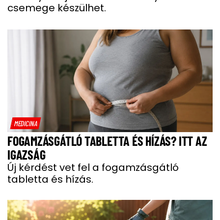
csemege készülhet.
MEDICINA
FOGAMZÁSGÁTLÓ TABLETTA ÉS HÍZÁS? ITT AZ
IGAZSÁG
Új kérdést vet fel a fogamzásgátló
tabletta és hízás.