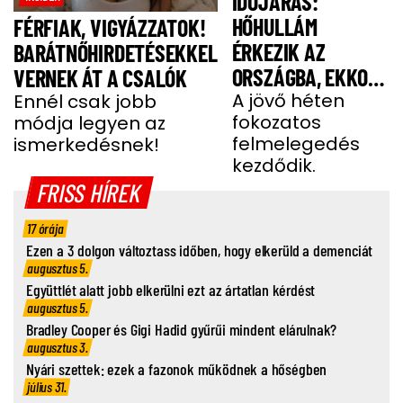
IDŐJÁRÁS:
HŐHULLÁM
FÉRFIAK, VIGYÁZZATOK!
ÉRKEZIK AZ
BARÁTNŐHIRDETÉSEKKEL
ORSZÁGBA, EKKOR
VERNEK ÁT A CSALÓK
ÉR IDE
A jövő héten
Ennél csak jobb
fokozatos
módja legyen az
felmelegedés
ismerkedésnek!
kezdődik.
FRISS HÍREK
17 órája
Ezen a 3 dolgon változtass időben, hogy elkerüld a demenciát
augusztus 5.
Együttlét alatt jobb elkerülni ezt az ártatlan kérdést
augusztus 5.
Bradley Cooper és Gigi Hadid gyűrűi mindent elárulnak?
augusztus 3.
Nyári szettek: ezek a fazonok működnek a hőségben
július 31.