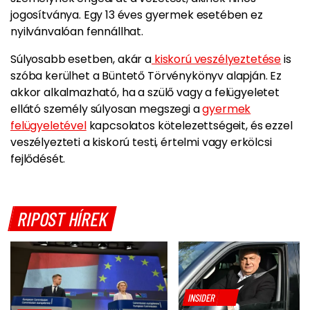
jogosítványa. Egy 13 éves gyermek esetében ez
nyilvánvalóan fennállhat.
Súlyosabb esetben, akár a
kiskorú veszélyeztetése
is
szóba kerülhet a Büntető Törvénykönyv alapján. Ez
akkor alkalmazható, ha a szülő vagy a felügyeletet
ellátó személy súlyosan megszegi a
gyermek
felügyeletével
kapcsolatos kötelezettségeit, és ezzel
veszélyezteti a kiskorú testi, értelmi vagy erkölcsi
fejlődését.
RIPOST HÍREK
INSIDER