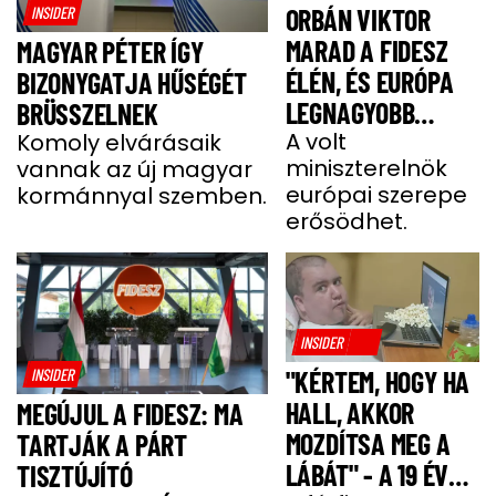
INSIDER
ORBÁN VIKTOR
MARAD A FIDESZ
MAGYAR PÉTER ÍGY
ÉLÉN, ÉS EURÓPA
BIZONYGATJA HŰSÉGÉT
LEGNAGYOBB
BRÜSSZELNEK
JOBBOLDALI
A volt
Komoly elvárásaik
miniszterelnök
vannak az új magyar
SZÖVETSÉGÉT
európai szerepe
kormánnyal szemben.
ÉPÍTI TOVÁBB
erősödhet.
INSIDER
INSIDER
"KÉRTEM, HOGY HA
HALL, AKKOR
MEGÚJUL A FIDESZ: MA
MOZDÍTSA MEG A
TARTJÁK A PÁRT
LÁBÁT" - A 19 ÉVES
TISZTÚJÍTÓ