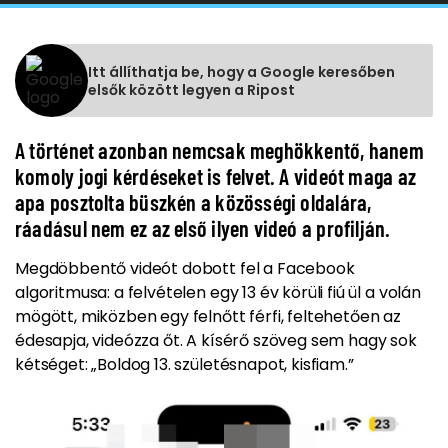
Itt állíthatja be, hogy a Google keresőben
elsők között legyen a Ripost
A történet azonban nemcsak meghökkentő, hanem
komoly jogi kérdéseket is felvet. A videót maga az
apa posztolta büszkén a közösségi oldalára,
ráadásul nem ez az első ilyen videó a profilján.
Megdöbbentő videót dobott fel a Facebook
algoritmusa: a felvételen egy 13 év körüli fiú ül a volán
mögött, miközben egy felnőtt férfi, feltehetően az
édesapja, videózza őt. A kísérő szöveg sem hagy sok
kétséget: „Boldog 13. születésnapot, kisfiam.”