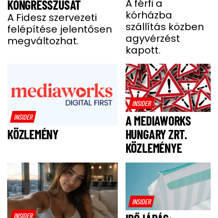
BENCE HÓNAPOKIG
A férfi a
KONGRESSZUSÁT
kórházba
KÓMÁBAN FEKÜDT
A Fidesz szervezeti
szállítás közben
felépítése jelentősen
A BALESETE UTÁN
agyvérzést
megváltozhat.
kapott.
INSIDER
INSIDER
A MEDIAWORKS
HUNGARY ZRT.
KÖZLEMÉNY
KÖZLEMÉNYE
INSIDER
INSIDER