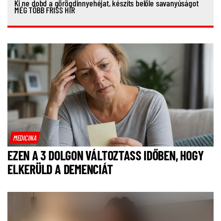
Ki ne dobd a görögdinnyehéjat, készíts belőle savanyúságot
MÉG TÖBB FRISS HÍR
MEDICINA
EZEN A 3 DOLGON VÁLTOZTASS IDŐBEN, HOGY
ELKERÜLD A DEMENCIÁT