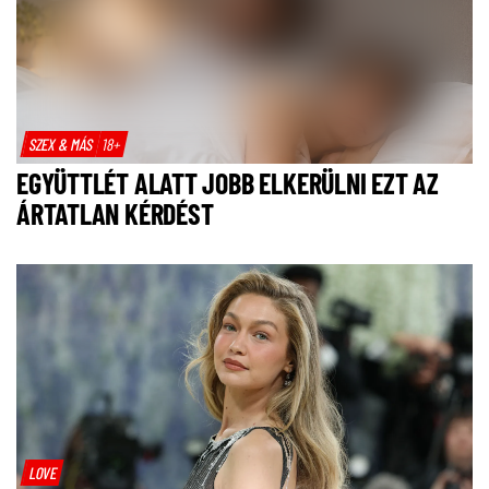
SZEX & MÁS
18+
EGYÜTTLÉT ALATT JOBB ELKERÜLNI EZT AZ
ÁRTATLAN KÉRDÉST
LOVE