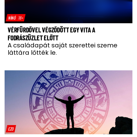
NÍNÓ
18+
VÉRFÜRDŐVEL VÉGZŐDÖTT EGY VITA A
FODRÁSZÜZLET ELŐTT
A családapát saját szerettei szeme
láttára lőtték le.
EZO