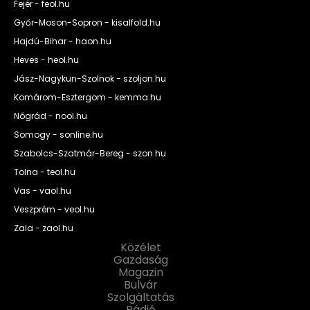
Fejér - feol.hu
Győr-Moson-Sopron - kisalfold.hu
Hajdú-Bihar - haon.hu
Heves - heol.hu
Jász-Nagykun-Szolnok - szoljon.hu
Komárom-Esztergom - kemma.hu
Nógrád - nool.hu
Somogy - sonline.hu
Szabolcs-Szatmár-Bereg - szon.hu
Tolna - teol.hu
Vas - vaol.hu
Veszprém - veol.hu
Zala - zaol.hu
Közélet
Gazdaság
Magazin
Bulvár
Szolgáltatás
Rádió