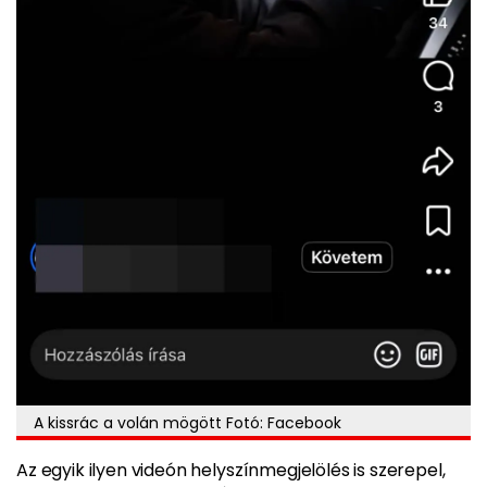
A kissrác a volán mögött Fotó: Facebook
Az egyik ilyen videón helyszínmegjelölés is szerepel,