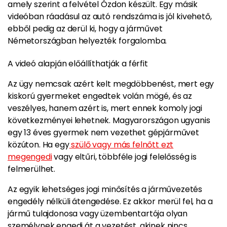
amely szerint a felvétel Ózdon készült. Egy másik
videóban ráadásul az autó rendszáma is jól kivehető,
ebből pedig az derül ki, hogy a járművet
Németországban helyezték forgalomba.
A videó alapján előállíthatják a férfit
Az ügy nemcsak azért kelt megdöbbenést, mert egy
kiskorú gyermeket engedtek volán mögé, és az
veszélyes, hanem azért is, mert ennek komoly jogi
következményei lehetnek. Magyarországon ugyanis
egy 13 éves gyermek nem vezethet gépjárművet
közúton. Ha egy
szülő vagy más felnőtt ezt
megengedi
vagy eltűri, többféle jogi felelősség is
felmerülhet.
Az egyik lehetséges jogi minősítés a járművezetés
engedély nélküli átengedése. Ez akkor merül fel, ha a
jármű tulajdonosa vagy üzembentartója olyan
személynek engedi át a vezetést, akinek nincs