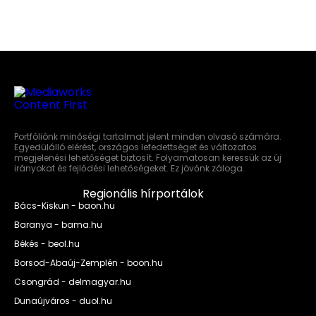
Portfóliónk minőségi tartalmat jelent minden olvasó számára.
Egyedülálló elérést, országos lefedettséget és változatos
megjelenési lehetőséget biztosít. Folyamatosan keressük az új
irányokat és fejlődési lehetőségeket. Ez jövőnk záloga.
Regionális hírportálok
Bács-Kiskun - baon.hu
Baranya - bama.hu
Békés - beol.hu
Borsod-Abaúj-Zemplén - boon.hu
Csongrád - delmagyar.hu
Dunaújváros - duol.hu