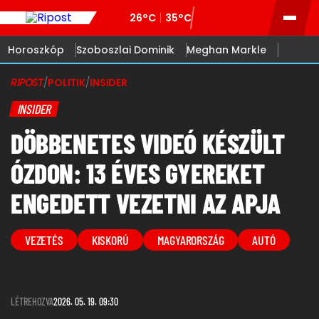
26°C
35°C
Horoszkóp
Szoboszlai Dominik
Meghan Markle
RIPOST
/
POLITIK
/
INSIDER
INSIDER
DÖBBENETES VIDEÓ KÉSZÜLT
ÓZDON: 13 ÉVES GYEREKET
ENGEDETT VEZETNI AZ APJA
VEZETÉS
KISKORÚ
MAGYARORSZÁG
AUTÓ
LÉTREHOZVA
2026. 05. 19. 09:30