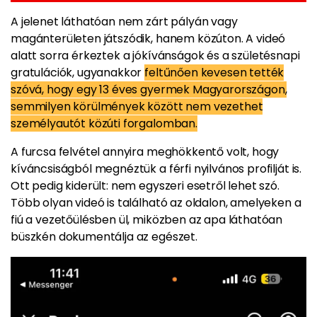
A jelenet láthatóan nem zárt pályán vagy
magánterületen játszódik, hanem közúton. A videó
alatt sorra érkeztek a jókívánságok és a születésnapi
gratulációk, ugyanakkor
feltűnően kevesen tették
szóvá, hogy egy 13 éves gyermek Magyarországon,
semmilyen körülmények között nem vezethet
személyautót közúti forgalomban.
A furcsa felvétel annyira meghökkentő volt, hogy
kíváncsiságból megnéztük a férfi nyilvános profilját is.
Ott pedig kiderült: nem egyszeri esetről lehet szó.
Több olyan videó is található az oldalon, amelyeken a
fiú a vezetőülésben ül, miközben az apa láthatóan
büszkén dokumentálja az egészet.