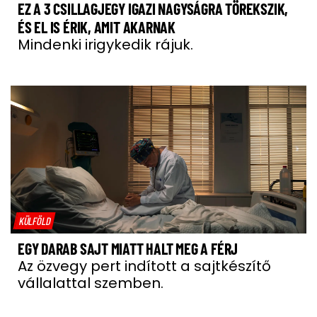
EZ A 3 CSILLAGJEGY IGAZI NAGYSÁGRA TÖREKSZIK,
ÉS EL IS ÉRIK, AMIT AKARNAK
Mindenki irigykedik rájuk.
KÜLFÖLD
EGY DARAB SAJT MIATT HALT MEG A FÉRJ
Az özvegy pert indított a sajtkészítő
vállalattal szemben.