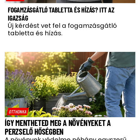
FOGAMZÁSGÁTLÓ TABLETTA ÉS HÍZÁS? ITT AZ
IGAZSÁG
Új kérdést vet fel a fogamzásgátló
tabletta és hízás.
OTTHONKA
ÍGY MENTHETED MEG A NÖVÉNYEKET A
PERZSELŐ HŐSÉGBEN
A növények védelme néhány egyszerű