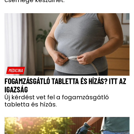
csemege készülhet.
MEDICINA
FOGAMZÁSGÁTLÓ TABLETTA ÉS HÍZÁS? ITT AZ
IGAZSÁG
Új kérdést vet fel a fogamzásgátló
tabletta és hízás.