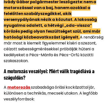
Ivády Gábor polgármester leszögezte: nem a
motorozással van a baj, hanem azokkal a
felelőtlen szabályszegőkkel, akik
versenypályának nézik a közutat. A lakosság
nyugalma odalett, a hétvégi „oda-vissza”
körözés pedig olyan feszültséget szül, ami már
hatósági közbeavatkozást igényelt.
A rendőrség
már most is kiemelt figyelemmel kíséri a szezont,
célzott sebességmérésekkel próbálják hűteni a
kedélyeket a Pécs–Mánfa és Pécs–Orfű közötti
szakaszokon.
A motorozás veszélyei: Miért válik tragédiává a
száguldás?
A
motorozás
szabadsága óriási kockázattal jár,
különösen a technikás, mecseki utakon. A legfőbb
veszélyforrások: