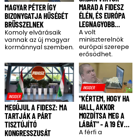
MARAD A FIDESZ
MAGYAR PÉTER ÍGY
ÉLÉN, ÉS EURÓPA
BIZONYGATJA HŰSÉGÉT
LEGNAGYOBB
BRÜSSZELNEK
JOBBOLDALI
A volt
Komoly elvárásaik
miniszterelnök
vannak az új magyar
SZÖVETSÉGÉT
európai szerepe
kormánnyal szemben.
ÉPÍTI TOVÁBB
erősödhet.
INSIDER
INSIDER
"KÉRTEM, HOGY HA
HALL, AKKOR
MEGÚJUL A FIDESZ: MA
MOZDÍTSA MEG A
TARTJÁK A PÁRT
LÁBÁT" - A 19 ÉVES
TISZTÚJÍTÓ
BENCE HÓNAPOKIG
A férfi a
KONGRESSZUSÁT