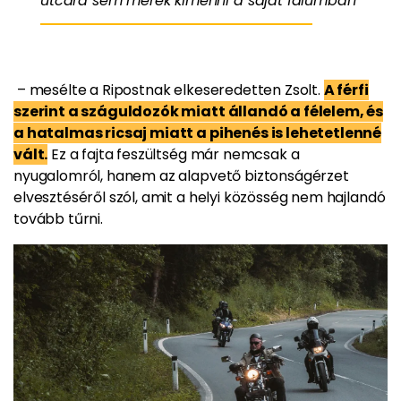
utcára sem merek kimenni a saját falumban
– mesélte a Ripostnak elkeseredetten Zsolt.
A férfi
szerint a száguldozók miatt állandó a félelem, és
a hatalmas ricsaj miatt a pihenés is lehetetlenné
vált.
Ez a fajta feszültség már nemcsak a
nyugalomról, hanem az alapvető biztonságérzet
elvesztéséről szól, amit a helyi közösség nem hajlandó
tovább tűrni.