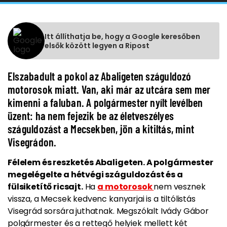
Itt állíthatja be, hogy a Google keresőben
elsők között legyen a Ripost
Elszabadult a pokol az Abaligeten száguldozó
motorosok miatt. Van, aki már az utcára sem mer
kimenni a faluban. A polgármester nyílt levélben
üzent: ha nem fejezik be az életveszélyes
száguldozást a Mecsekben, jön a kitiltás, mint
Visegrádon.
Félelem és reszketés Abaligeten. A polgármester
megelégelte a hétvégi száguldozást és a
fülsiketítő ricsajt.
Ha
a motorosok
nem vesznek
vissza, a Mecsek kedvenc kanyarjai is a tiltólistás
Visegrád sorsára juthatnak. Megszólalt Ivády Gábor
polgármester és a rettegő helyiek mellett két