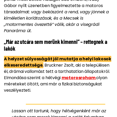
Gábor nyílt üzenetben figyelmeztette a motoros
társadalmat:
vagy beköszönt a rend, vagy jönnek a
kíméletlen korlátozások, és a Mecsek is
„motormentes övezetté” válik, akár a visegrádi
Panoráma út.
„Már az utcára sem merünk kimenni” – rettegnek a
lakók
A helyzet súlyosságát jól mutatja a helyi lakosok
elkeseredettsége.
Bruckner Zsolt, aki a településen
él, drámai vallomást tett a tarthatatlan állapotokról.
Elmondása szerint a hétvégi
motorosroham
olyan
méreteket öltött, ami már a fizikai biztonságukat
veszélyezteti.
Lassan ott tartunk, hogy hétvégenként már az