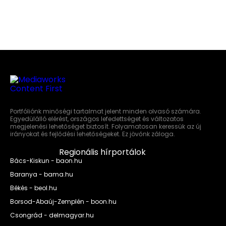
Portfóliónk minőségi tartalmat jelent minden olvasó számára.
Egyedülálló elérést, országos lefedettséget és változatos
megjelenési lehetőséget biztosít. Folyamatosan keressük az új
irányokat és fejlődési lehetőségeket. Ez jövőnk záloga.
Regionális hírportálok
Bács-Kiskun - baon.hu
Baranya - bama.hu
Békés - beol.hu
Borsod-Abaúj-Zemplén - boon.hu
Csongrád - delmagyar.hu