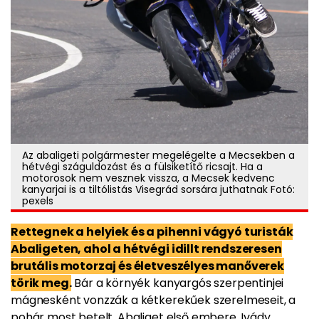
Az abaligeti polgármester megelégelte a Mecsekben a
hétvégi száguldozást és a fülsiketítő ricsajt. Ha a
motorosok nem vesznek vissza, a Mecsek kedvenc
kanyarjai is a tiltólistás Visegrád sorsára juthatnak Fotó:
pexels
Rettegnek a helyiek és a pihenni vágyó turisták
Abaligeten, ahol a hétvégi idillt rendszeresen
brutális motorzaj és életveszélyes manőverek
törik meg.
Bár a környék kanyargós szerpentinjei
mágnesként vonzzák a kétkerekűek szerelmeseit, a
pohár most betelt. Abaliget első embere, Ivády