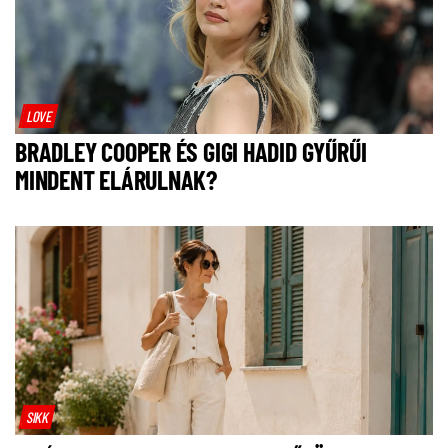
LOVE
BRADLEY COOPER ÉS GIGI HADID GYŰRŰI
MINDENT ELÁRULNAK?
SIKK