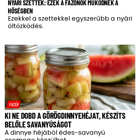
NYÁRI SZETTEK: EZEK A FAZONOK MŰKÖDNEK A
HŐSÉGBEN
Ezekkel a szettekkel egyszerűbb a nyári
öltözködés.
FAZÉK
KI NE DOBD A GÖRÖGDINNYEHÉJAT, KÉSZÍTS
BELŐLE SAVANYÚSÁGOT
A dinnye héjából édes-savanyú