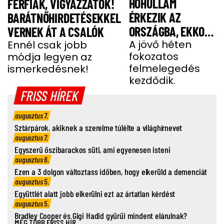
HŐHULLÁM
FÉRFIAK, VIGYÁZZATOK!
ÉRKEZIK AZ
BARÁTNŐHIRDETÉSEKKEL
ORSZÁGBA, EKKOR
VERNEK ÁT A CSALÓK
ÉR IDE
A jövő héten
Ennél csak jobb
fokozatos
módja legyen az
felmelegedés
ismerkedésnek!
kezdődik.
FRISS HÍREK
augusztus 7.
Sztárpárok, akiknek a szerelme túlélte a világhírnevet
augusztus 7.
Egyszerű őszibarackos süti, ami egyenesen isteni
augusztus 6.
Ezen a 3 dolgon változtass időben, hogy elkerüld a demenciát
augusztus 5.
Együttlét alatt jobb elkerülni ezt az ártatlan kérdést
augusztus 5.
Bradley Cooper és Gigi Hadid gyűrűi mindent elárulnak?
MÉG TÖBB FRISS HÍR