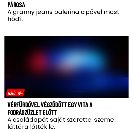
PÁROSA
A granny jeans balerina cipővel most
hódít.
NÍNÓ
18+
VÉRFÜRDŐVEL VÉGZŐDÖTT EGY VITA A
FODRÁSZÜZLET ELŐTT
A családapát saját szerettei szeme
láttára lőtték le.