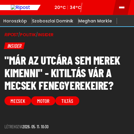
20°C
34°C
Horoszkóp
Szoboszlai Dominik
Meghan Markle
RIPOST
/
POLITIK
/
INSIDER
INSIDER
"MÁR AZ UTCÁRA SEM MEREK
KIMENNI" - KITILTÁS VÁR A
MECSEK FENEGYEREKEIRE?
MECSEK
MOTOR
TILTÁS
LÉTREHOZVA
2026. 05. 11. 10:30