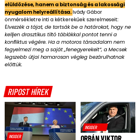
elüldözése, hanem a biztonság és a lakossági
nyugalom helyreállítása.
Ivády Gábor
önmérsékletre inti a kétkerekűek szerelmeseit:
É
lvezzék a tájat, de tartsák be a határokat, hogy ne
kelljen drasztikus tiltó táblákkal pontot tenni a
konfliktus végére. Ha a motoros társadalom nem
fegyelmezi meg a saját „fenegyerekeit”, a Mecsek
legszebb útjai hamarosan végleg bezárulhatnak
előttük.
RIPOST HÍREK
INSIDER
INSIDER
ORBÁN VIKTOR