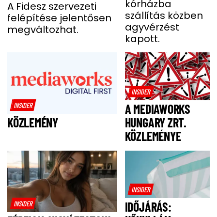
kórházba
KÓMÁBAN FEKÜDT
A Fidesz szervezeti
szállítás közben
felépítése jelentősen
A BALESETE UTÁN
agyvérzést
megváltozhat.
kapott.
INSIDER
INSIDER
A MEDIAWORKS
HUNGARY ZRT.
KÖZLEMÉNY
KÖZLEMÉNYE
INSIDER
INSIDER
IDŐJÁRÁS: