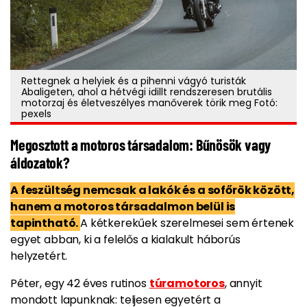
Rettegnek a helyiek és a pihenni vágyó turisták
Abaligeten, ahol a hétvégi idillt rendszeresen brutális
motorzaj és életveszélyes manőverek törik meg Fotó:
pexels
Megosztott a motoros társadalom: Bűnösök vagy
áldozatok?
A feszültség nemcsak a lakók és a sofőrök között,
hanem a motoros társadalmon belül is
tapintható.
A kétkerekűek szerelmesei sem értenek
egyet abban, ki a felelős a kialakult háborús
helyzetért.
Péter, egy 42 éves rutinos
túramotoros
, annyit
mondott lapunknak: teljesen egyetért a