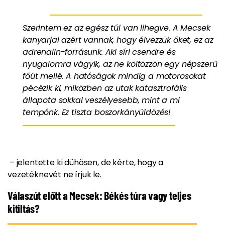
Szerintem ez az egész túl van lihegve. A Mecsek
kanyarjai azért vannak, hogy élvezzük őket, ez az
adrenalin-forrásunk. Aki síri csendre és
nyugalomra vágyik, az ne költözzön egy népszerű
főút mellé. A hatóságok mindig a motorosokat
pécézik ki, miközben az utak katasztrofális
állapota sokkal veszélyesebb, mint a mi
tempónk. Ez tiszta boszorkányüldözés!
– jelentette ki dühösen, de kérte, hogy a
vezetéknevét ne írjuk le.
Válaszút előtt a Mecsek: Békés túra vagy teljes
kitiltás?