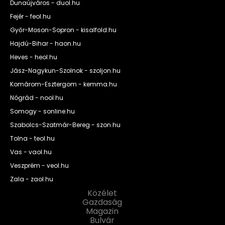
Dunaújváros - duol.hu
Fejér - feol.hu
Győr-Moson-Sopron - kisalfold.hu
Hajdú-Bihar - haon.hu
Heves - heol.hu
Jász-Nagykun-Szolnok - szoljon.hu
Komárom-Esztergom - kemma.hu
Nógrád - nool.hu
Somogy - sonline.hu
Szabolcs-Szatmár-Bereg - szon.hu
Tolna - teol.hu
Vas - vaol.hu
Veszprém - veol.hu
Zala - zaol.hu
Közélet
Gazdaság
Magazin
Bulvár