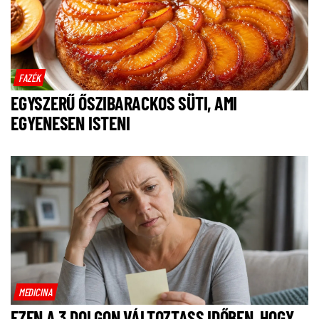
FAZÉK
EGYSZERŰ ŐSZIBARACKOS SÜTI, AMI
EGYENESEN ISTENI
MEDICINA
EZEN A 3 DOLGON VÁLTOZTASS IDŐBEN, HOGY