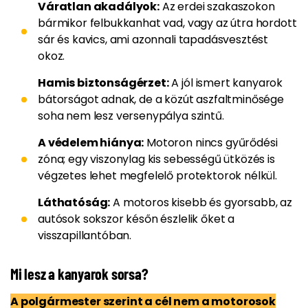
Váratlan akadályok:
Az erdei szakaszokon
bármikor felbukkanhat vad, vagy az útra hordott
sár és kavics, ami azonnali tapadásvesztést
okoz.
Hamis biztonságérzet:
A jól ismert kanyarok
bátorságot adnak, de a közút aszfaltminősége
soha nem lesz versenypálya szintű.
A védelem hiánya:
Motoron nincs gyűrődési
zóna; egy viszonylag kis sebességű ütközés is
végzetes lehet megfelelő protektorok nélkül.
Láthatóság:
A motoros kisebb és gyorsabb, az
autósok sokszor későn észlelik őket a
visszapillantóban.
Mi lesz a kanyarok sorsa?
A polgármester szerint a cél nem a motorosok