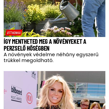
OTTHONKA
ÍGY MENTHETED MEG A NÖVÉNYEKET A
PERZSELŐ HŐSÉGBEN
A növények védelme néhány egyszerű
trükkel megoldható.