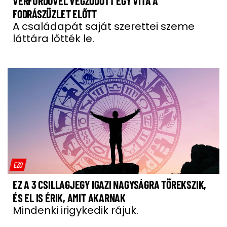
VÉRFÜRDŐVEL VÉGZŐDÖTT EGY VITA A
FODRÁSZÜZLET ELŐTT
A családapát saját szerettei szeme
láttára lőtték le.
EZO
EZ A 3 CSILLAGJEGY IGAZI NAGYSÁGRA TÖREKSZIK,
ÉS EL IS ÉRIK, AMIT AKARNAK
Mindenki irigykedik rájuk.