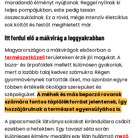
maradandó élményt nyújtanak. Reggel nyílnak ki
teljes pompájukban, este pedig lassan
összecsukódnak. Ez a rövid, mégis intenzív életciklus
sok költőt és festőt megihletett már.
Itt fordul elő a mákvirág a leggyakrabban
Magyarországon a mákvirágok elsősorban a
természetközeli
területeken érzik jól magukat. A
búza- és árpaföldek mellett különösen gyakoriak,
mert a lazább talaj kedvez számukra. Régen
gyomnövénynek tartották őket, ma azonban egyre
többen értékelik ökológiai szerepüket és
szépségüket.
A méhek és más beporzó rovarok
számára fontos táplálékforrást jelentenek, így
hozzájárulnak a természet egyensúlyához is.
A pipacsmezők látványa sokakat kirándulásra csábít
ezekben a hetekben. Egy tavaszi séta során
különleges élmény megállni egy lilán hullámzó
mező