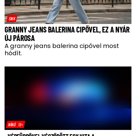
SIKK
GRANNY JEANS BALERINA CIPŐVEL, EZ A NYÁR
ÚJ PÁROSA
A granny jeans balerina cipővel most
hódít.
NÍNÓ
18+