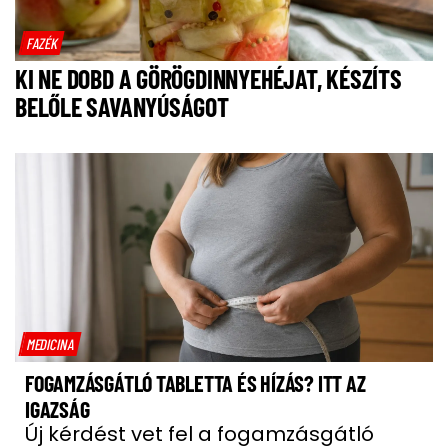
FAZÉK
KI NE DOBD A GÖRÖGDINNYEHÉJAT, KÉSZÍTS
BELŐLE SAVANYÚSÁGOT
MEDICINA
FOGAMZÁSGÁTLÓ TABLETTA ÉS HÍZÁS? ITT AZ
IGAZSÁG
Új kérdést vet fel a fogamzásgátló