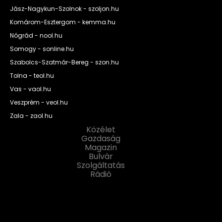
Jász-Nagykun-Szolnok - szoljon.hu
Komárom-Esztergom - kemma.hu
Nógrád - nool.hu
Somogy - sonline.hu
Szabolcs-Szatmár-Bereg - szon.hu
Tolna - teol.hu
Vas - vaol.hu
Veszprém - veol.hu
Zala - zaol.hu
Közélet
Gazdaság
Magazin
Bulvár
Szolgáltatás
Rádió