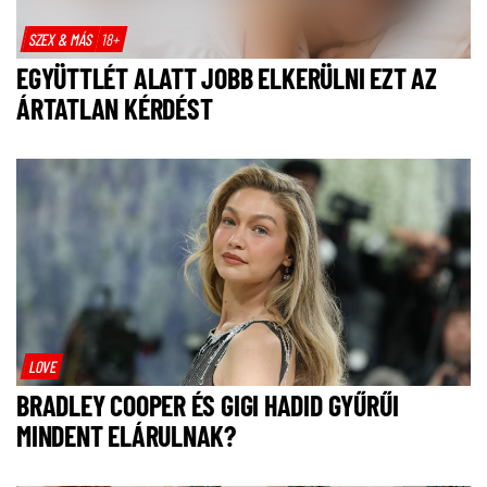
SZEX & MÁS
18+
EGYÜTTLÉT ALATT JOBB ELKERÜLNI EZT AZ
ÁRTATLAN KÉRDÉST
LOVE
BRADLEY COOPER ÉS GIGI HADID GYŰRŰI
MINDENT ELÁRULNAK?