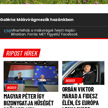
Galéria: Mákvirágmezők hazánkban
Viharfelhők a mákvirágok felett Hajdú-
1
/
10
Biharban. Forrás: MET Figyelő/ Facebook
RIPOST HÍREK
INSIDER
INSIDER
ORBÁN VIKTOR
MARAD A FIDESZ
MAGYAR PÉTER ÍGY
ÉLÉN, ÉS EURÓPA
BIZONYGATJA HŰSÉGÉT