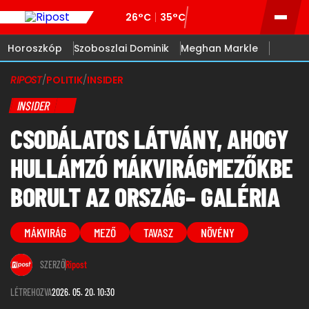
26°C
35°C
Horoszkóp
Szoboszlai Dominik
Meghan Markle
RIPOST
/
POLITIK
/
INSIDER
INSIDER
CSODÁLATOS LÁTVÁNY, AHOGY
HULLÁMZÓ MÁKVIRÁGMEZŐKBE
BORULT AZ ORSZÁG– GALÉRIA
MÁKVIRÁG
MEZŐ
TAVASZ
NÖVÉNY
SZERZŐ
Ripost
LÉTREHOZVA
2026. 05. 20. 10:30