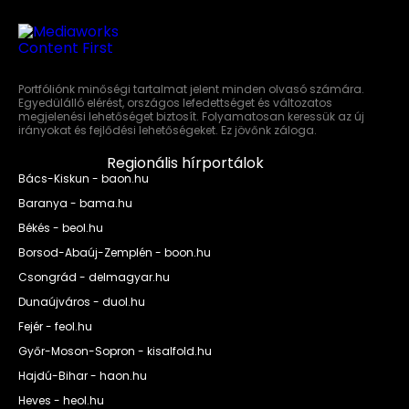
Portfóliónk minőségi tartalmat jelent minden olvasó számára.
Egyedülálló elérést, országos lefedettséget és változatos
megjelenési lehetőséget biztosít. Folyamatosan keressük az új
irányokat és fejlődési lehetőségeket. Ez jövőnk záloga.
Regionális hírportálok
Bács-Kiskun - baon.hu
Baranya - bama.hu
Békés - beol.hu
Borsod-Abaúj-Zemplén - boon.hu
Csongrád - delmagyar.hu
Dunaújváros - duol.hu
Fejér - feol.hu
Győr-Moson-Sopron - kisalfold.hu
Hajdú-Bihar - haon.hu
Heves - heol.hu