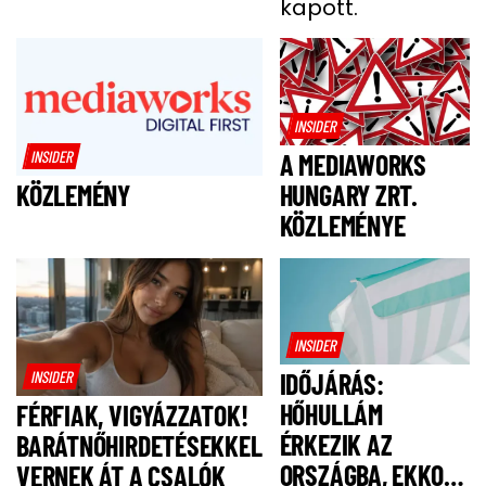
kapott.
INSIDER
INSIDER
A MEDIAWORKS
HUNGARY ZRT.
KÖZLEMÉNY
KÖZLEMÉNYE
INSIDER
INSIDER
IDŐJÁRÁS:
HŐHULLÁM
FÉRFIAK, VIGYÁZZATOK!
ÉRKEZIK AZ
BARÁTNŐHIRDETÉSEKKEL
ORSZÁGBA, EKKOR
VERNEK ÁT A CSALÓK