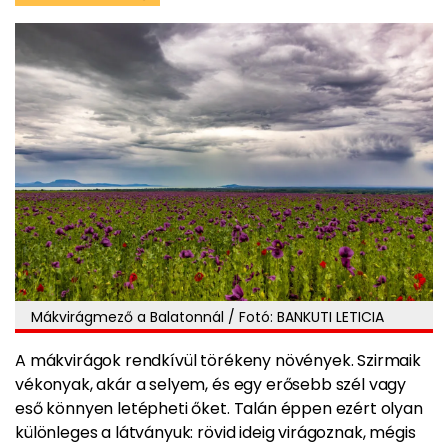
Mákvirágmező a Balatonnál / Fotó: BANKUTI LETICIA
A mákvirágok rendkívül törékeny növények. Szirmaik
vékonyak, akár a selyem, és egy erősebb szél vagy
eső könnyen letépheti őket. Talán éppen ezért olyan
különleges a látványuk: rövid ideig virágoznak, mégis