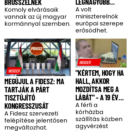
LEGNAGYOBB
BRÜSSZELNEK
JOBBOLDALI
A volt
Komoly elvárásaik
miniszterelnök
vannak az új magyar
SZÖVETSÉGÉT
európai szerepe
kormánnyal szemben.
ÉPÍTI TOVÁBB
erősödhet.
INSIDER
INSIDER
"KÉRTEM, HOGY HA
HALL, AKKOR
MEGÚJUL A FIDESZ: MA
MOZDÍTSA MEG A
TARTJÁK A PÁRT
LÁBÁT" - A 19 ÉVES
TISZTÚJÍTÓ
BENCE HÓNAPOKIG
A férfi a
KONGRESSZUSÁT
kórházba
KÓMÁBAN FEKÜDT
A Fidesz szervezeti
szállítás közben
felépítése jelentősen
A BALESETE UTÁN
agyvérzést
megváltozhat.