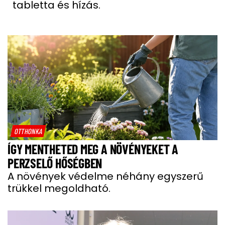
tabletta és hízás.
OTTHONKA
ÍGY MENTHETED MEG A NÖVÉNYEKET A
PERZSELŐ HŐSÉGBEN
A növények védelme néhány egyszerű
trükkel megoldható.