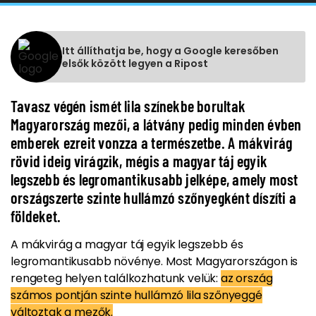
Itt állíthatja be, hogy a Google keresőben
elsők között legyen a Ripost
Tavasz végén ismét lila színekbe borultak
Magyarország mezői, a látvány pedig minden évben
emberek ezreit vonzza a természetbe. A mákvirág
rövid ideig virágzik, mégis a magyar táj egyik
legszebb és legromantikusabb jelképe, amely most
országszerte szinte hullámzó szőnyegként díszíti a
földeket.
A mákvirág a magyar táj egyik legszebb és
legromantikusabb növénye. Most Magyarországon is
rengeteg helyen találkozhatunk velük:
az ország
számos pontján szinte hullámzó lila szőnyeggé
változtak a mezők.