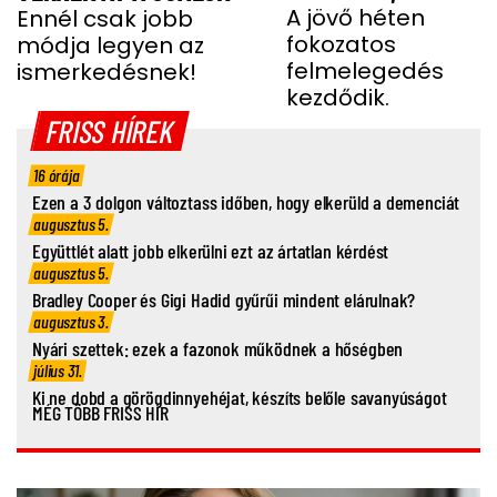
ÉR IDE
A jövő héten
Ennél csak jobb
fokozatos
módja legyen az
felmelegedés
ismerkedésnek!
kezdődik.
FRISS HÍREK
16 órája
Ezen a 3 dolgon változtass időben, hogy elkerüld a demenciát
augusztus 5.
Együttlét alatt jobb elkerülni ezt az ártatlan kérdést
augusztus 5.
Bradley Cooper és Gigi Hadid gyűrűi mindent elárulnak?
augusztus 3.
Nyári szettek: ezek a fazonok működnek a hőségben
július 31.
Ki ne dobd a görögdinnyehéjat, készíts belőle savanyúságot
MÉG TÖBB FRISS HÍR