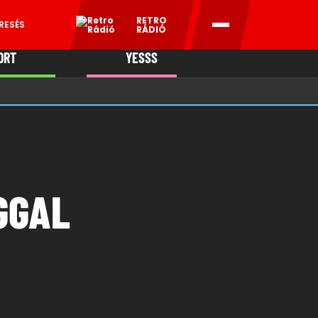
RETRO
RESÉS
RÁDIÓ
ORT
YESSS
MANI
GGAL