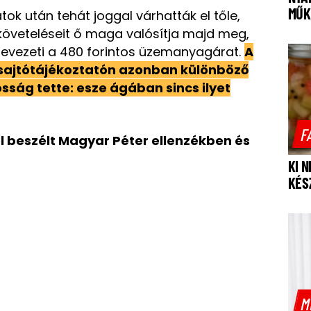
MŰK
 után tehát joggal várhatták el tőle,
követeléseit ő maga valósítja majd meg,
 bevezeti a 480 forintos üzemanyagárat.
A
sajtótájékoztatón azonban különböző
sság tette: esze ágában sincs ilyet
F
l beszélt Magyar Péter ellenzékben és
KI 
KÉS
M