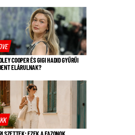
OVE
DLEY COOPER ÉS GIGI HADID GYŰRŰI
DENT ELÁRULNAK?
IKK
RI SZETTEK: EZEK A FAZONOK