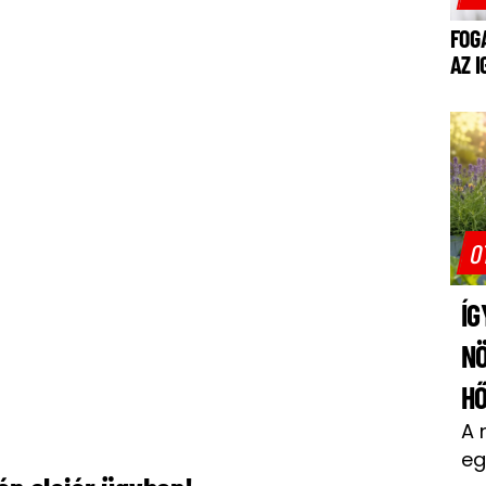
FOG
AZ 
O
ÍG
N
H
A 
eg