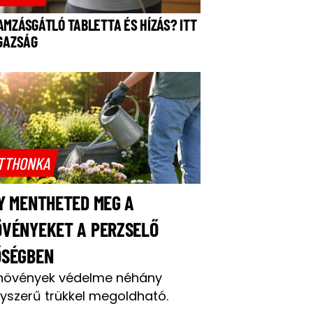
AMZÁSGÁTLÓ TABLETTA ÉS HÍZÁS? ITT
IGAZSÁG
TTHONKA
Y MENTHETED MEG A
ÖVÉNYEKET A PERZSELŐ
ŐSÉGBEN
növények védelme néhány
yszerű trükkel megoldható.