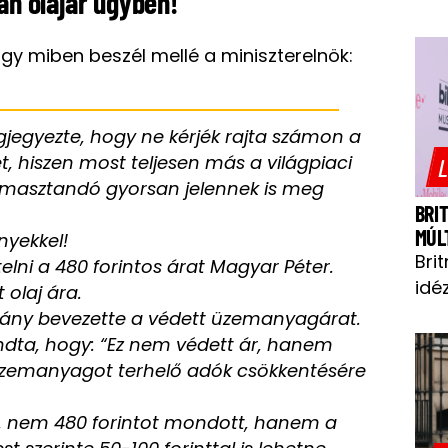
án olajár ügyben!
hogy miben beszél mellé a miniszterelnök:
egyezte, hogy ne kérjék rajta számon a
t, hiszen most teljesen más a világpiaci
L
átámasztandó gyorsan jelennek is meg
BRI
MÚL
nyekkel!
Bri
elni a 480 forintos árat Magyar Péter.
idéz
 olaj ára.
mány bevezette a védett üzemanyagárat.
dta, hogy: “Ez nem védett ár, hanem
 üzemanyagot terhelő adók csökkentésére
t, nem 480 forintot mondott, hanem a