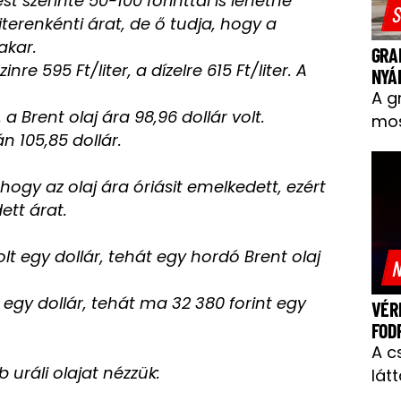
 szerinte 50-100 forinttal is lehetne
S
erenkénti árat, de ő tudja, hogy a
akar.
GRA
re 595 Ft/liter, a dízelre 615 Ft/liter. A
NYÁ
A g
 Brent olaj ára 98,96 dollár volt.
mos
 105,85 dollár.
hogy az olaj ára óriásit emelkedett, ezért
ett árat.
lt egy dollár, tehát egy hordó Brent olaj
N
 egy dollár, tehát ma 32 380 forint egy
VÉR
FOD
A c
uráli olajat nézzük:
látt