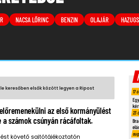
ER
NACSA LŐRINC
BENZIN
OLAJÁR
HAZUGS
gle keresőben elsők között legyen a Ripost
17 ó
Egy
kér
előremenekülni az első kormányülést
23 
de a számok csúnyán rácáfoltak.
Bra
elá
aug
ést követő sajtótájékoztatón