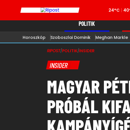
24°C
40
POLITIK
Horoszkóp
Szoboszlai Dominik
Meghan Markle
RIPOST
/
POLITIK
/
INSIDER
INSIDER
MAGYAR PÉT
PRÓBÁL KIF
KAMPÁNYÍG