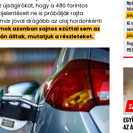
Nyá
z újságírókat, hogy a 480 forintos
hő
elentéseit ne is próbálják rajta
júli
már jóval drágább az olaj hordonkénti
Ki 
mok azonban sajnos ezúttal sem az
sa
júli
án álltak, mutatjuk a részleteket.
Fog
MÉG
S
EGY
AZ 