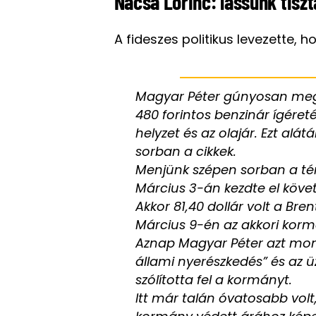
Nacsa Lőrinc: lássunk tiszt
A fideszes politikus levezette, 
Magyar Péter gúnyosan megj
480 forintos benzinár ígéreté
helyzet és az olajár. Ezt al
sorban a cikkek.
Menjünk szépen sorban a té
Március 3-án kezdte el követ
Akkor 81,40 dollár volt a Brent
Március 9-én az akkori kor
Aznap Magyar Péter azt mon
állami nyerészkedés” és az
szólította fel a kormányt.
Itt már talán óvatosabb vol