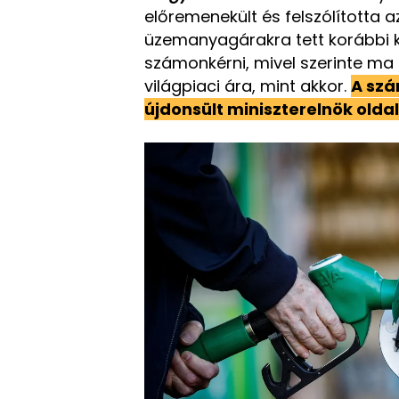
előremenekült és felszólította a
üzemanyagárakra tett korábbi kij
számonkérni, mivel szerinte ma 
világpiaci ára, mint akkor.
A szá
újdonsült miniszterelnök oldal