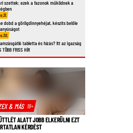
ri szettek: ezek a fazonok működnek a
ségben
us 31.
ne dobd a görögdinnyehéjat, készíts belőle
vanyúságot
us 30.
amzásgátló tabletta és hízás? Itt az igazság
 TÖBB FRISS HÍR
ZEX & MÁS
18+
ÜTTLÉT ALATT JOBB ELKERÜLNI EZT
ÁRTATLAN KÉRDÉST