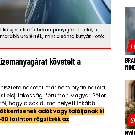
kibújni a korábbi kampányígérete alól, a
arabb utolérték, mint a sánta kutyát Fotó:
L
 üzemanyagárat követelt a
BRA
MIN
iniszterelnökként már nem olyan harcia,
i eleji lakossági fórumon Magyar Péter
tól, hogy a sok duma helyett inkább
csökkentsenek adót vagy találjanak ki
80 forinton rögzítsék az
S
NYÁ