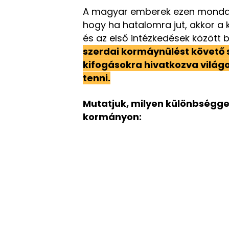
A magyar emberek ezen mondatok
hogy ha hatalomra jut, akkor a 
és az első intézkedések között
szerdai kormáynülést követő 
kifogásokra hivatkozva világo
tenni.
Mutatjuk, milyen különbségge
kormányon: