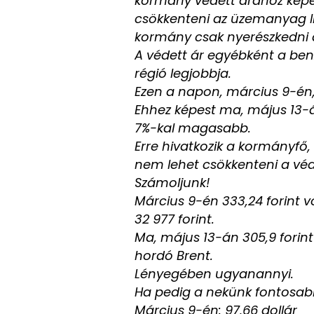
kormány védett árához képest
csökkenteni az üzemanyag lit
kormány csak nyerészkedni 
A védett ár egyébként a benzin
régió legjobbja.
Ezen a napon, március 9-én, a
Ehhez képest ma, május 13-án
7%-kal magasabb.
Erre hivatkozik a kormányfő, 
nem lehet csökkenteni a véd
Számoljunk!
Március 9-én 333,24 forint vo
32 977 forint.
Ma, május 13-án 305,9 forint
hordó Brent.
Lényegében ugyanannyi.
Ha pedig a nekünk fontosabb 
Március 9-én: 97,66 dollár