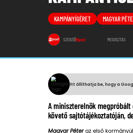
KAMPÁNYÍGÉRET
MAGYAR PÉT
SZERZŐ
Ripost
MEGOSZTÁS
Itt állíthatja be, hogy a Goo
A miniszterelnök megpróbált 
követő sajtótájékoztatóján, 
Magyar Péter
az első kormányül