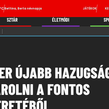
°C
Bettina, Berta névnapja
JÁTÉKOK
KE
SZTÁR
ÉLETMÓDI
SP
ER ÚJABB HAZUGSÁ
AROLNI A FONTOS
ÉRETÉBŐL