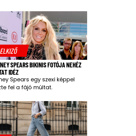
ELKIZŐ
TNEY SPEARS BIKINIS FOTÓJA NEHÉZ
TAT IDÉZ
tney Spears egy szexi képpel
te fel a fájó múltat.