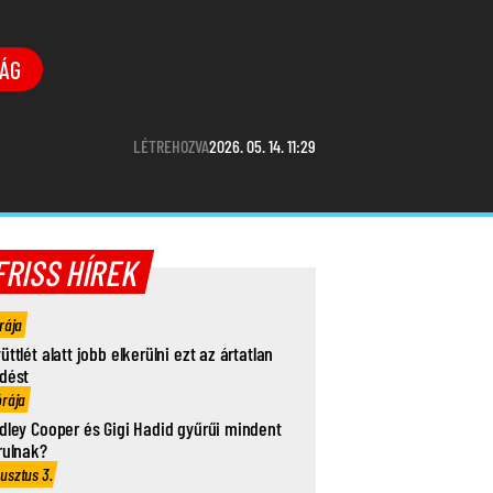
ÁG
LÉTREHOZVA
2026. 05. 14. 11:29
FRISS HÍREK
rája
üttlét alatt jobb elkerülni ezt az ártatlan
dést
órája
dley Cooper és Gigi Hadid gyűrűi mindent
rulnak?
usztus 3.