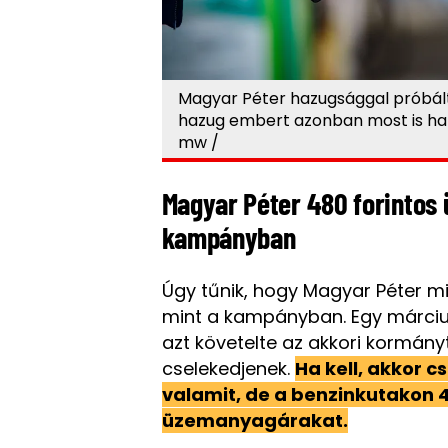
Magyar Péter hazugsággal próbált 
hazug embert azonban most is ham
mw /
Magyar Péter 480 forintos
kampányban
Úgy tűnik, hogy Magyar Péter m
mint a kampányban. Egy március
azt követelte az akkori kormány
cselekedjenek.
Ha kell, akkor 
valamit, de a benzinkutakon 4
üzemanyagárakat.