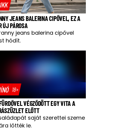
IKK
NNY JEANS BALERINA CIPŐVEL, EZ A
R ÚJ PÁROSA
ranny jeans balerina cipővel
t hódít.
ÍNÓ
18+
FÜRDŐVEL VÉGZŐDÖTT EGY VITA A
RÁSZÜZLET ELŐTT
saládapát saját szerettei szeme
ára lőtték le.