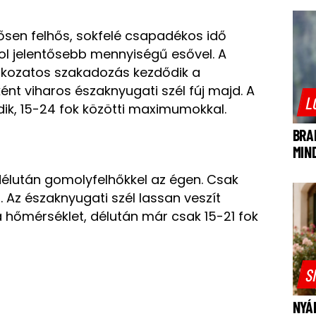
ősen felhős, sokfelé csapadékos idő
ol jelentősebb mennyiségű esővel. A
fokozatos szakadozás kezdődik a
ként viharos északnyugati szél fúj majd. A
L
ik, 15-24 fok közötti maximumokkal.
BRA
MIN
délután gomolyfelhőkkel az égen. Csak
. Az északnyugati szél lassan veszít
a hőmérséklet, délután már csak 15-21 fok
S
NYÁ