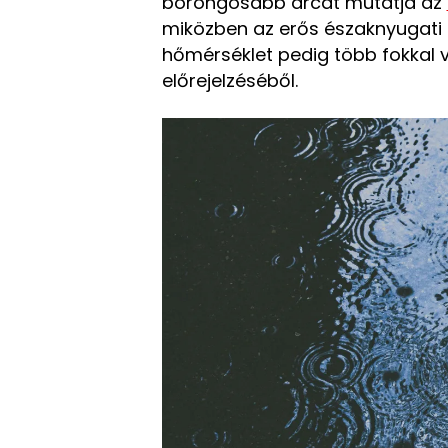
borongósabb arcát mutatja az
miközben az erős északnyugati s
hőmérséklet pedig több fokkal vi
előrejelzéséből.