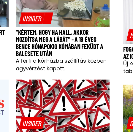
INSIDER
RT
"KÉRTEM, HOGY HA HALL, AKKOR
M
MOZDÍTSA MEG A LÁBÁT" - A 19 ÉVES
BENCE HÓNAPOKIG KÓMÁBAN FEKÜDT A
FOG
BALESETE UTÁN
AZ 
A férfi a kórházba szállítás közben
Új 
agyvérzést kapott.
tab
O
INSIDER