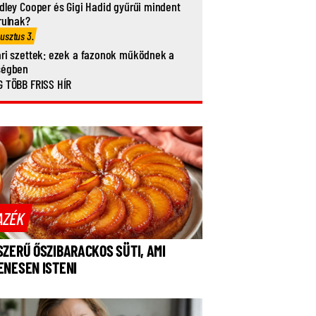
dley Cooper és Gigi Hadid gyűrűi mindent
rulnak?
usztus 3.
ri szettek: ezek a fazonok működnek a
ségben
 TÖBB FRISS HÍR
AZÉK
SZERŰ ŐSZIBARACKOS SÜTI, AMI
ENESEN ISTENI