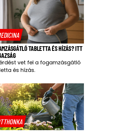
EDICINA
AMZÁSGÁTLÓ TABLETTA ÉS HÍZÁS? ITT
IGAZSÁG
kérdést vet fel a fogamzásgátló
letta és hízás.
TTHONKA