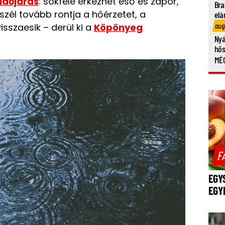
időjárás
: sokfelé érkezhet eső és zápor,
Bra
zél tovább rontja a hőérzetet, a
elá
aug
sszaesik – derül ki a
Köpönyeg
Nyá
hő
MÉG
F
EGY
EGY