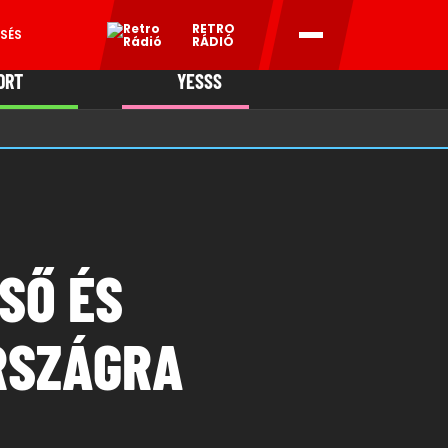
RETRO
SÉS
RÁDIÓ
ORT
YESSS
MANI
SŐ ÉS
RSZÁGRA