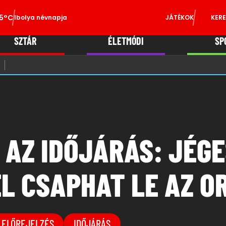
5°C
Ibolya névnapja
JÁTÉKOK
KERE
SZTÁR
ÉLETMÓDI
SP
AZ IDŐJÁRÁS: JÉGE
ÉL CSAPHAT LE AZ O
 ELŐREJELZÉS
IDŐJÁRÁS