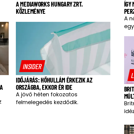
ÍGY
A MEDIAWORKS HUNGARY ZRT.
PER
KÖZLEMÉNYE
A n
egy
INSIDER
L
IDŐJÁRÁS: HŐHULLÁM ÉRKEZIK AZ
 A
ORSZÁGBA, EKKOR ÉR IDE
BRI
A jövő héten fokozatos
MÚL
z
felmelegedés kezdődik.
Bri
idéz