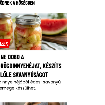
ÖDNEK A HŐSÉGBEN
AZÉK
 NE DOBD A
RÖGDINNYEHÉJAT, KÉSZÍTS
ELŐLE SAVANYÚSÁGOT
dinnye héjából édes-savanyú
emege készülhet.