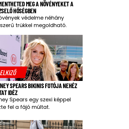
 MENTHETED MEG A NÖVÉNYEKET A
ZSELŐ HŐSÉGBEN
övények védelme néhány
szerű trükkel megoldható.
ELKIZŐ
TNEY SPEARS BIKINIS FOTÓJA NEHÉZ
TAT IDÉZ
tney Spears egy szexi képpel
te fel a fájó múltat.