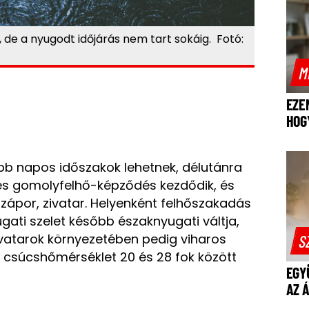
, de a nyugodt időjárás nem tart sokáig. Fotó:
M
EZE
HOG
b napos időszakok lehetnek, délutánra
jes gomolyfelhő-képződés kezdődik, és
 zápor, zivatar. Helyenként felhőszakadás
ugati szelet később északnyugati váltja,
vatarok környezetében pedig viharos
S
 A csúcshőmérséklet 20 és 28 fok között
EGY
AZ 