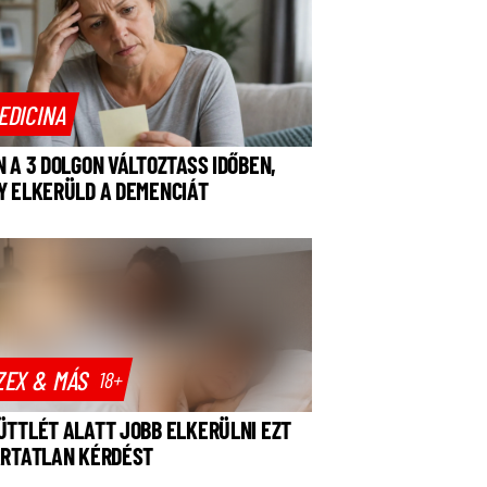
EDICINA
N A 3 DOLGON VÁLTOZTASS IDŐBEN,
Y ELKERÜLD A DEMENCIÁT
ZEX & MÁS
18+
ÜTTLÉT ALATT JOBB ELKERÜLNI EZT
ÁRTATLAN KÉRDÉST