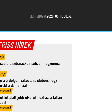
LÉTREHOZVA
2026. 05. 11. 06:32
FRISS HÍREK
rája
szerű őszibarackos süti, ami egyenesen
eni
órája
n a 3 dolgon változtass időben, hogy
erüld a demenciát
usztus 5.
üttlét alatt jobb elkerülni ezt az ártatlan
dést
usztus 5.