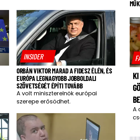
MŰK
INSIDER
F
ORBÁN VIKTOR MARAD A FIDESZ ÉLÉN, ÉS
KI
EURÓPA LEGNAGYOBB JOBBOLDALI
SZÖVETSÉGÉT ÉPÍTI TOVÁBB
GÖ
A volt miniszterelnök európai
B
szerepe erősödhet.
A 
cs