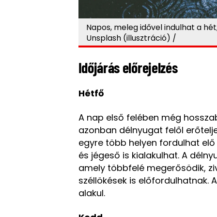
Napos, meleg idővel indulhat a hét
Unsplash (illusztráció) /
Időjárás előrejelzés
Hétfő
A nap első felében még hosszab
azonban délnyugat felől erőtel
egyre több helyen fordulhat elő
és jégeső is kialakulhat. A délny
amely többfelé megerősödik, zi
széllökések is előfordulhatnak.
alakul.