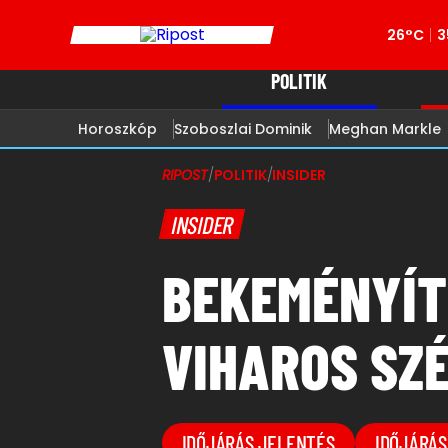
26°C
3
POLITIK
Horoszkóp
Szoboszlai Dominik
Meghan Markle
RIPOST
/
POLITIK
/
INSIDER
INSIDER
BEKEMÉNYÍT 
VIHAROS SZ
IDŐJÁRÁS JELENTÉS
IDŐJÁRÁS