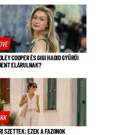
OVE
DLEY COOPER ÉS GIGI HADID GYŰRŰI
DENT ELÁRULNAK?
IKK
RI SZETTEK: EZEK A FAZONOK