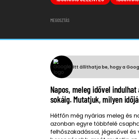
MEGOSZTÁS
Itt állíthatja be, hogy a Goo
Napos, meleg idővel indulhat 
sokáig. Mutatjuk, milyen időj
Hétfőn még nyárias meleg és na
azonban egyre többfelé csaphat
felhőszakadással, jégesővel és 