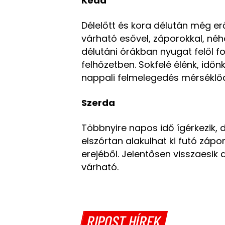
Kedd
Délelőtt és kora délután még er
várható esővel, záporokkal, néh
délutáni órákban nyugat felől 
felhőzetben. Sokfelé élénk, időn
nappali felmelegedés mérséklőd
Szerda
Többnyire napos idő ígérkezik, 
elszórtan alakulhat ki futó zápor
erejéből. Jelentősen visszaesik 
várható.
RIPOST HÍREK