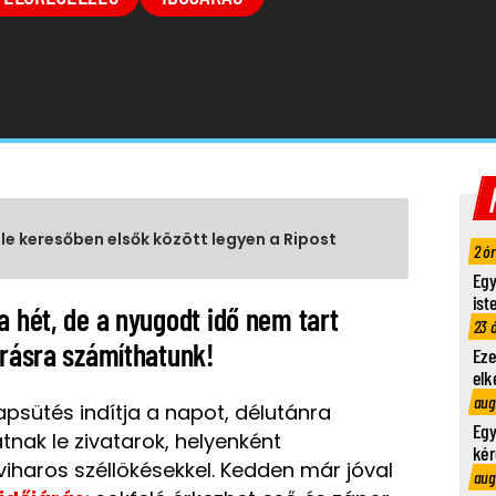
gle keresőben elsők között legyen a Ripost
2 ó
Egy
ist
a hét, de a nyugodt idő nem tart
23 
árásra számíthatunk!
Eze
elk
aug
psütés indítja a napot, délutánra
Egy
nak le zivatarok, helyenként
kér
viharos széllökésekkel. Kedden már jóval
aug