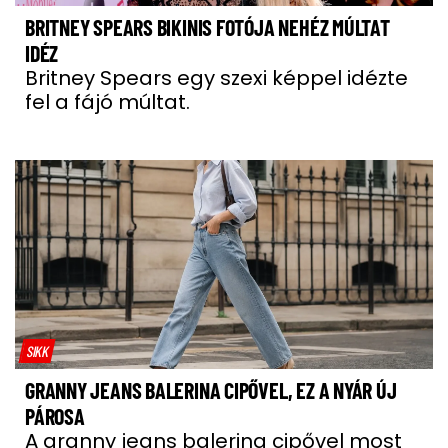
BRITNEY SPEARS BIKINIS FOTÓJA NEHÉZ MÚLTAT
IDÉZ
Britney Spears egy szexi képpel idézte
fel a fájó múltat.
SIKK
GRANNY JEANS BALERINA CIPŐVEL, EZ A NYÁR ÚJ
PÁROSA
A granny jeans balerina cipővel most