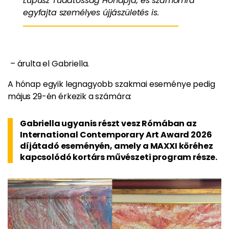
Lupusz Tudatosság Hónapja, és számomra
egyfajta személyes újjászületés is.
– árulta el Gabriella.
A hónap egyik legnagyobb szakmai eseménye pedig
május 29-én érkezik a számára:
Gabriella ugyanis részt vesz Rómában az
International Contemporary Art Award 2026
díjátadó eseményén, amely a MAXXI köréhez
kapcsolódó kortárs művészeti program része.