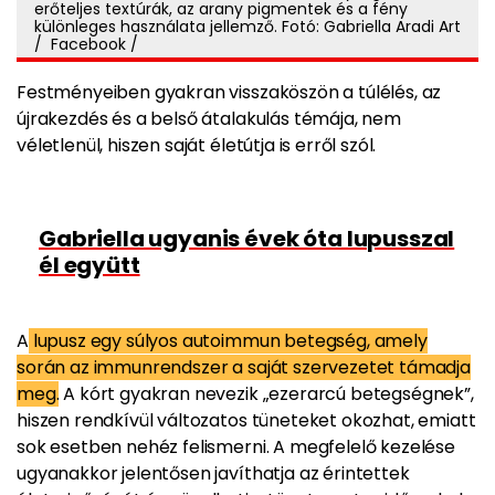
erőteljes textúrák, az arany pigmentek és a fény
különleges használata jellemző. Fotó: Gabriella Aradi Art
/ Facebook /
Festményeiben gyakran visszaköszön a túlélés, az
újrakezdés és a belső átalakulás témája, nem
véletlenül, hiszen saját életútja is erről szól.
Gabriella ugyanis évek óta lupusszal
él együtt
A
lupusz egy súlyos autoimmun betegség, amely
során az immunrendszer a saját szervezetet támadja
meg.
A kórt gyakran nevezik „ezerarcú betegségnek”,
hiszen rendkívül változatos tüneteket okozhat, emiatt
sok esetben nehéz felismerni. A megfelelő kezelése
ugyanakkor jelentősen javíthatja az érintettek