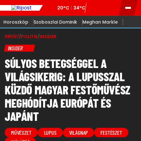
20°C
34°C
Horoszkóp
Szoboszlai Dominik
Meghan Markle
RIPOST
/
POLITIK
/
INSIDER
INSIDER
SÚLYOS BETEGSÉGGEL A
VILÁGSIKERIG: A LUPUSSZAL
KÜZDŐ MAGYAR FESTŐMŰVÉSZ
MEGHÓDÍTJA EURÓPÁT ÉS
JAPÁNT
MŰVÉSZET
LUPUS
VILÁGNAP
FESTÉSZET