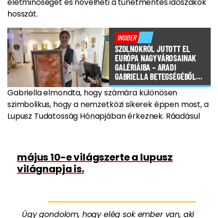
életminőségét és növelheti a tünetmentes időszakok
hosszát.
INSIDER
SZOLNOKRÓL JUTOTT EL
EURÓPA NAGYVÁROSAINAK
GALÉRIÁIBA – ARADI
GABRIELLA BETEGSÉGÉBŐL
MERÍTETT ERŐT
Gabriella elmondta, hogy számára különösen
szimbolikus, hogy a nemzetközi sikerek éppen most, a
Lupusz Tudatosság Hónapjában érkeznek. Ráadásul
május 10-e világszerte a lupusz
világnapja is.
Úgy gondolom, hogy elég sok ember van, aki