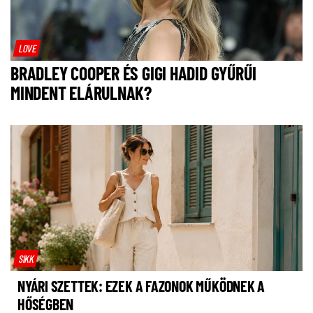
LOVE
BRADLEY COOPER ÉS GIGI HADID GYŰRŰI
MINDENT ELÁRULNAK?
SIKK
NYÁRI SZETTEK: EZEK A FAZONOK MŰKÖDNEK A
HŐSÉGBEN