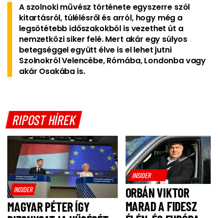
A szolnoki művész története egyszerre szól
kitartásról, túlélésről és arról, hogy még a
legsötétebb időszakokból is vezethet út a
nemzetközi siker felé. Mert akár egy súlyos
betegséggel együtt élve is el lehet jutni
Szolnokról Velencébe, Rómába, Londonba vagy
akár Osakába is.
RIPOST HÍREK
INSIDER
INSIDER
ORBÁN VIKTOR
MARAD A FIDESZ
MAGYAR PÉTER ÍGY