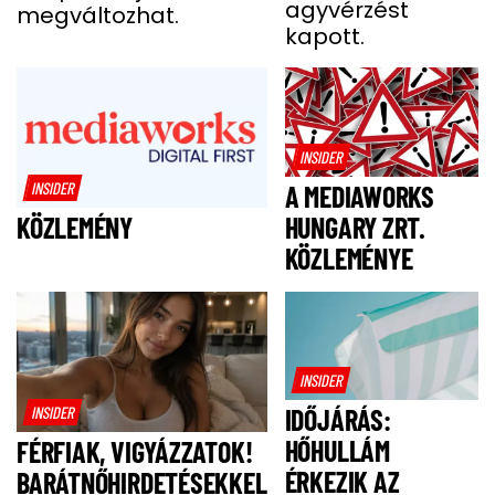
agyvérzést
megváltozhat.
kapott.
INSIDER
INSIDER
A MEDIAWORKS
HUNGARY ZRT.
KÖZLEMÉNY
KÖZLEMÉNYE
INSIDER
INSIDER
IDŐJÁRÁS:
HŐHULLÁM
FÉRFIAK, VIGYÁZZATOK!
ÉRKEZIK AZ
BARÁTNŐHIRDETÉSEKKEL