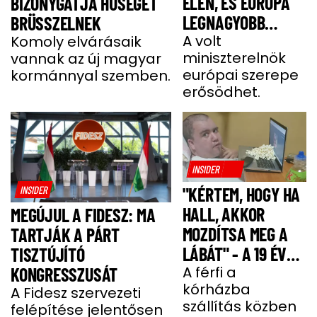
ÉLÉN, ÉS EURÓPA
BIZONYGATJA HŰSÉGÉT
LEGNAGYOBB
BRÜSSZELNEK
JOBBOLDALI
A volt
Komoly elvárásaik
miniszterelnök
vannak az új magyar
SZÖVETSÉGÉT
európai szerepe
kormánnyal szemben.
ÉPÍTI TOVÁBB
erősödhet.
INSIDER
INSIDER
"KÉRTEM, HOGY HA
HALL, AKKOR
MEGÚJUL A FIDESZ: MA
MOZDÍTSA MEG A
TARTJÁK A PÁRT
LÁBÁT" - A 19 ÉVES
TISZTÚJÍTÓ
BENCE HÓNAPOKIG
A férfi a
KONGRESSZUSÁT
kórházba
KÓMÁBAN FEKÜDT
A Fidesz szervezeti
szállítás közben
felépítése jelentősen
A BALESETE UTÁN