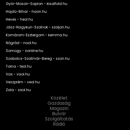
Győr-Moson-Sopron - kisalfold.hu
Hajdú-Bihar - haon.hu
Heves - heol.hu
Jász-Nagykun-Szolnok - szoljon.hu
Komárom-Esztergom - kemma.hu
Nógrád - nool.hu
Somogy - sonline.hu
Szabolcs-Szatmár-Bereg - szon.hu
Tolna - teol.hu
Vas - vaol.hu
Veszprém - veol.hu
Zala - zaol.hu
Közélet
Gazdaság
Magazin
Bulvár
Szolgáltatás
Rádió