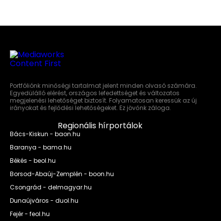
Portfóliónk minőségi tartalmat jelent minden olvasó számára.
Egyedülálló elérést, országos lefedettséget és változatos
megjelenési lehetőséget biztosít. Folyamatosan keressük az új
irányokat és fejlődési lehetőségeket. Ez jövőnk záloga.
Regionális hírportálok
Bács-Kiskun - baon.hu
Baranya - bama.hu
Békés - beol.hu
Borsod-Abaúj-Zemplén - boon.hu
Csongrád - delmagyar.hu
Dunaújváros - duol.hu
Fejér - feol.hu