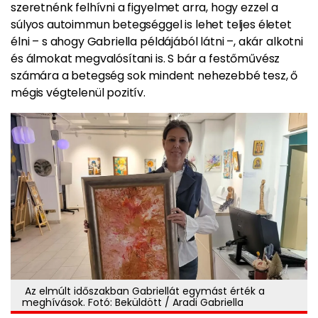
szeretnénk felhívni a figyelmet arra, hogy ezzel a
súlyos autoimmun betegséggel is lehet teljes életet
élni – s ahogy Gabriella példájából látni –, akár alkotni
és álmokat megvalósítani is. S bár a festőművész
számára a betegség sok mindent nehezebbé tesz, ő
mégis végtelenül pozitív.
Az elmúlt időszakban Gabriellát egymást érték a
meghívások. Fotó: Beküldött / Aradi Gabriella