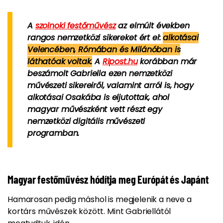
A
szolnoki festőművész
az elmúlt években
rangos nemzetközi sikereket ért el:
alkotásai
Velencében, Rómában és Milánóban is
láthatóak voltak.
A
Ripost.hu
korábban már
beszámolt Gabriella ezen nemzetközi
művészeti sikereiről, valamint arról is, hogy
alkotásai Osakába is eljutottak, ahol
magyar művészként vett részt egy
nemzetközi digitális művészeti
programban.
Magyar festőművész hódítja meg Európát és Japánt
Hamarosan pedig máshol is megjelenik a neve a
kortárs művészek között. Mint Gabriellától