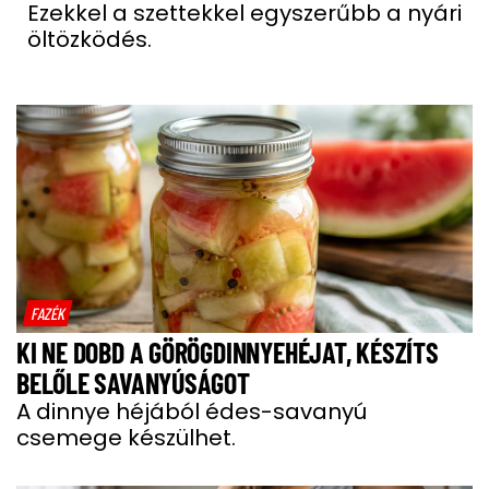
Ezekkel a szettekkel egyszerűbb a nyári
öltözködés.
FAZÉK
KI NE DOBD A GÖRÖGDINNYEHÉJAT, KÉSZÍTS
BELŐLE SAVANYÚSÁGOT
A dinnye héjából édes-savanyú
csemege készülhet.