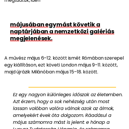
megtudtuk, idén
májusában egymást követik a
naptárjában a nemzetközi galériás
megjelenések.
A művész május 6–12. között ismét Rómában szerepel
egy kiállításon, ezt követi London május 9–11. között,
majd újrázik Milánóban május 15–18. között.
Ez egy nagyon különleges időszak az életemben.
Azt érzem, hogy a sok nehézség után most
lassan valóban valóra válnak azok az álmok,
amelyekért évek óta dolgozom. Ráadásul a
május számomra mást is jelent: e hónap a