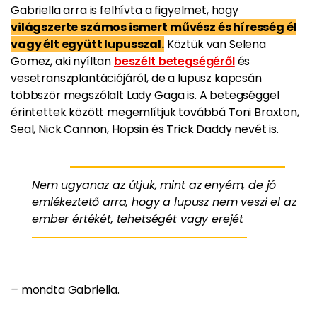
Gabriella arra is felhívta a figyelmet, hogy
világszerte számos ismert művész és híresség él
vagy élt együtt lupusszal.
Köztük van Selena
Gomez, aki nyíltan
beszélt betegségéről
és
vesetranszplantációjáról, de a lupusz kapcsán
többször megszólalt Lady Gaga is. A betegséggel
érintettek között megemlítjük továbbá Toni Braxton,
Seal, Nick Cannon, Hopsin és Trick Daddy nevét is.
Nem ugyanaz az útjuk, mint az enyém, de jó
emlékeztető arra, hogy a lupusz nem veszi el az
ember értékét, tehetségét vagy erejét
–
mondta Gabriella.