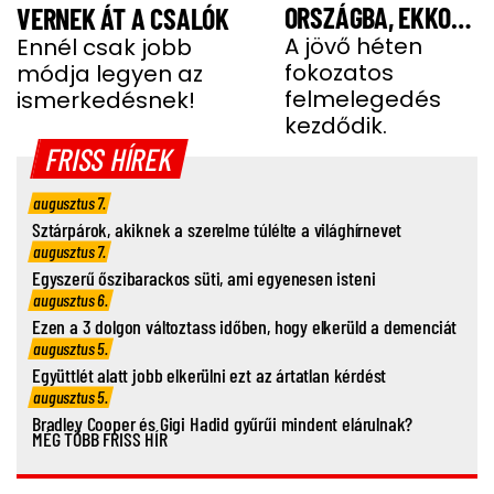
ORSZÁGBA, EKKOR
VERNEK ÁT A CSALÓK
ÉR IDE
A jövő héten
Ennél csak jobb
fokozatos
módja legyen az
felmelegedés
ismerkedésnek!
kezdődik.
FRISS HÍREK
augusztus 7.
Sztárpárok, akiknek a szerelme túlélte a világhírnevet
augusztus 7.
Egyszerű őszibarackos süti, ami egyenesen isteni
augusztus 6.
Ezen a 3 dolgon változtass időben, hogy elkerüld a demenciát
augusztus 5.
Együttlét alatt jobb elkerülni ezt az ártatlan kérdést
augusztus 5.
Bradley Cooper és Gigi Hadid gyűrűi mindent elárulnak?
MÉG TÖBB FRISS HÍR