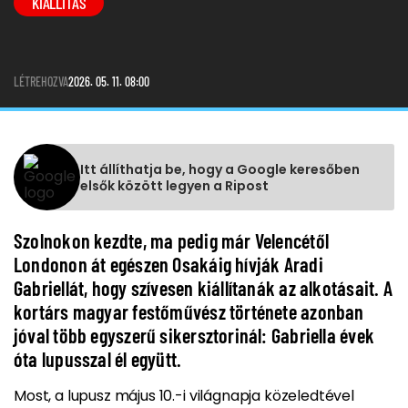
KIÁLLÍTÁS
LÉTREHOZVA
2026. 05. 11. 08:00
Itt állíthatja be, hogy a Google keresőben
elsők között legyen a Ripost
Szolnokon kezdte, ma pedig már Velencétől
Londonon át egészen Osakáig hívják Aradi
Gabriellát, hogy szívesen kiállítanák az alkotásait. A
kortárs magyar festőművész története azonban
jóval több egyszerű sikersztorinál: Gabriella évek
óta lupusszal él együtt.
Most, a lupusz május 10.-i világnapja közeledtével