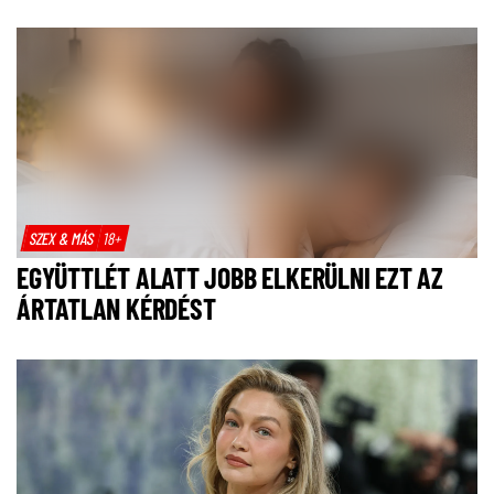
SZEX & MÁS
18+
EGYÜTTLÉT ALATT JOBB ELKERÜLNI EZT AZ
ÁRTATLAN KÉRDÉST