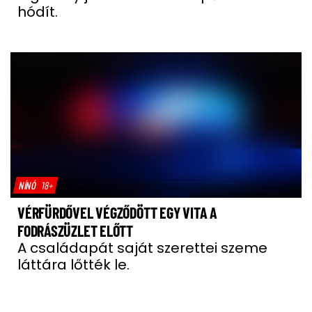
hódít.
NÍNÓ
18+
VÉRFÜRDŐVEL VÉGZŐDÖTT EGY VITA A
FODRÁSZÜZLET ELŐTT
A családapát saját szerettei szeme
láttára lőtték le.