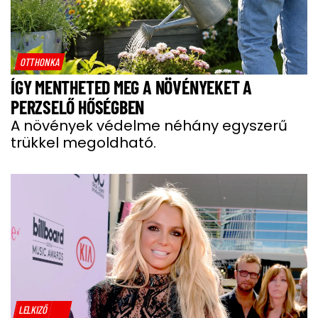
OTTHONKA
ÍGY MENTHETED MEG A NÖVÉNYEKET A
PERZSELŐ HŐSÉGBEN
A növények védelme néhány egyszerű
trükkel megoldható.
LELKIZŐ