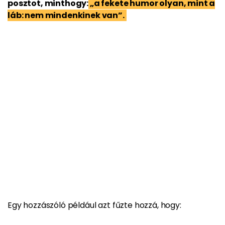
posztot, minthogy:
„a fekete humor olyan, mint a
láb: nem mindenkinek van”.
Egy hozzászóló például azt fűzte hozzá, hogy: