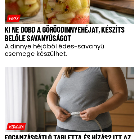
FAZÉK
KI NE DOBD A GÖRÖGDINNYEHÉJAT, KÉSZÍTS
BELŐLE SAVANYÚSÁGOT
A dinnye héjából édes-savanyú
csemege készülhet.
MEDICINA
FOGAMZÁSGÁTLÓ TABLETTA ÉS HÍZÁS? ITT AZ