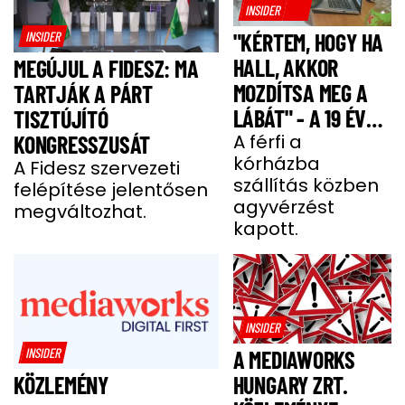
INSIDER
INSIDER
"KÉRTEM, HOGY HA
HALL, AKKOR
MEGÚJUL A FIDESZ: MA
MOZDÍTSA MEG A
TARTJÁK A PÁRT
LÁBÁT" - A 19 ÉVES
TISZTÚJÍTÓ
BENCE HÓNAPOKIG
A férfi a
KONGRESSZUSÁT
kórházba
KÓMÁBAN FEKÜDT
A Fidesz szervezeti
szállítás közben
felépítése jelentősen
A BALESETE UTÁN
agyvérzést
megváltozhat.
kapott.
INSIDER
INSIDER
A MEDIAWORKS
HUNGARY ZRT.
KÖZLEMÉNY