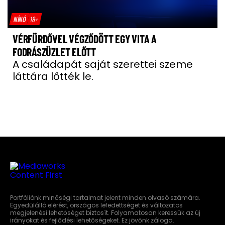
NÍNÓ
18+
VÉRFÜRDŐVEL VÉGZŐDÖTT EGY VITA A
FODRÁSZÜZLET ELŐTT
A családapát saját szerettei szeme
láttára lőtték le.
Portfóliónk minőségi tartalmat jelent minden olvasó számára.
Egyedülálló elérést, országos lefedettséget és változatos
megjelenési lehetőséget biztosít. Folyamatosan keressük az új
irányokat és fejlődési lehetőségeket. Ez jövőnk záloga.