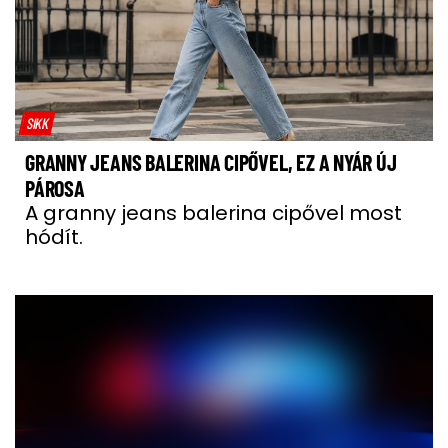
SIKK
GRANNY JEANS BALERINA CIPŐVEL, EZ A NYÁR ÚJ
PÁROSA
A granny jeans balerina cipővel most
hódít.