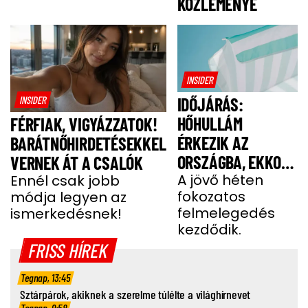
KÖZLEMÉNYE
INSIDER
INSIDER
IDŐJÁRÁS:
HŐHULLÁM
FÉRFIAK, VIGYÁZZATOK!
ÉRKEZIK AZ
BARÁTNŐHIRDETÉSEKKEL
ORSZÁGBA, EKKOR
VERNEK ÁT A CSALÓK
ÉR IDE
A jövő héten
Ennél csak jobb
fokozatos
módja legyen az
felmelegedés
ismerkedésnek!
kezdődik.
FRISS HÍREK
Tegnap, 13:45
Sztárpárok, akiknek a szerelme túlélte a világhírnevet
Tegnap, 9:58