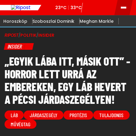
23°C
33°C
Horoszkóp
Szoboszlai Dominik
Meghan Markle
RIPOST
/
POLITIK
/
INSIDER
INSIDER
„EGYIK LÁBA ITT, MÁSIK OTT” -
HORROR LETT URRÁ AZ
EMBEREKEN, EGY LÁB HEVERT
A PÉCSI JÁRDASZEGÉLYEN!
LÁB
JÁRDASZEGÉLY
PROTÉZIS
TULAJDONOS
MŰVÉGTAG