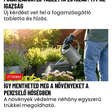
IGAZSÁG
Új kérdést vet fel a fogamzásgátló
tabletta és hízás.
OTTHONKA
ÍGY MENTHETED MEG A NÖVÉNYEKET A
PERZSELŐ HŐSÉGBEN
A növények védelme néhány egyszerű
trükkel megoldható.