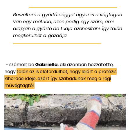
Beszéltem a gyártó céggel ugyanis a végtagon
van egy matrica, azon pedig egy szám, ami
alapján a gyártó be tudja azonosítani. Így talán
megkerülhet a gazdája.
- számolt be
Gabriella
, aki azonban hozzátette,
hogy
talán az is előfordulhat, hogy lejárt a protézis
kihordási ideje, ezért így szabadultak meg a régi
művégtagtól.