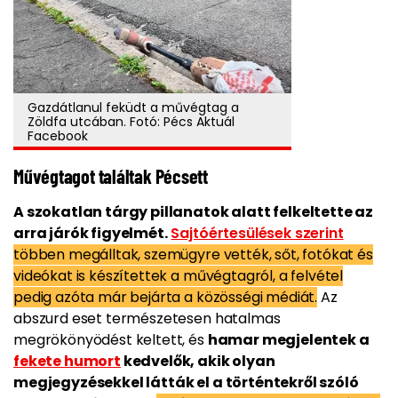
Gazdátlanul feküdt a művégtag a
Zöldfa utcában. Fotó: Pécs Aktuál
Facebook
Művégtagot találtak Pécsett
A szokatlan tárgy pillanatok alatt felkeltette az
arra járók figyelmét.
Sajtóértesülések szerint
többen megálltak, szemügyre vették, sőt, fotókat és
videókat is készítettek a művégtagról, a felvétel
pedig azóta már bejárta a közösségi médiát.
Az
abszurd eset természetesen hatalmas
megrökönyödést keltett, és
hamar megjelentek a
fekete humort
kedvelők, akik olyan
megjegyzésekkel látták el a történtekről szóló