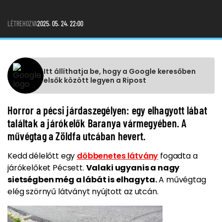
LÉTREHOZVA
2025. 05. 24. 22:00
Itt állíthatja be, hogy a Google keresőben
elsők között legyen a Ripost
Horror a pécsi járdaszegélyen: egy elhagyott lábat
találtak a járókelők Baranya vármegyében. A
művégtag a Zöldfa utcában hevert.
Kedd délelőtt egy
döbbenetes látvány
fogadta a
járókelőket Pécsett.
Valaki ugyanis a nagy
sietségben még a lábát is elhagyta.
A művégtag
elég szörnyű látványt nyújtott az utcán.