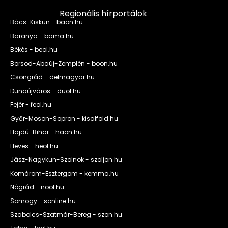
Regionális hírportálok
Bács-Kiskun - baon.hu
Baranya - bama.hu
Békés - beol.hu
Borsod-Abaúj-Zemplén - boon.hu
Csongrád - delmagyar.hu
Dunaújváros - duol.hu
Fejér - feol.hu
Győr-Moson-Sopron - kisalfold.hu
Hajdú-Bihar - haon.hu
Heves - heol.hu
Jász-Nagykun-Szolnok - szoljon.hu
Komárom-Esztergom - kemma.hu
Nógrád - nool.hu
Somogy - sonline.hu
Szabolcs-Szatmár-Bereg - szon.hu