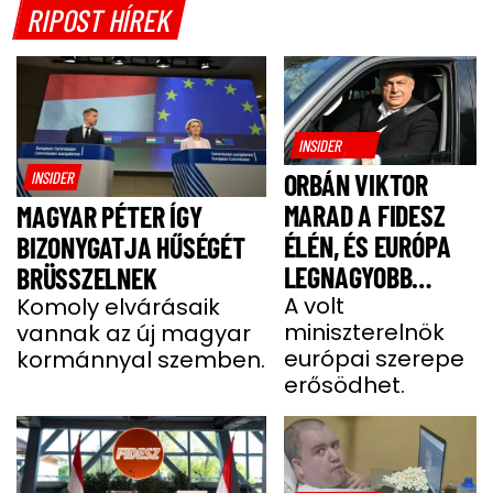
RIPOST HÍREK
INSIDER
INSIDER
ORBÁN VIKTOR
MARAD A FIDESZ
MAGYAR PÉTER ÍGY
ÉLÉN, ÉS EURÓPA
BIZONYGATJA HŰSÉGÉT
LEGNAGYOBB
BRÜSSZELNEK
JOBBOLDALI
A volt
Komoly elvárásaik
miniszterelnök
vannak az új magyar
SZÖVETSÉGÉT
európai szerepe
kormánnyal szemben.
ÉPÍTI TOVÁBB
erősödhet.