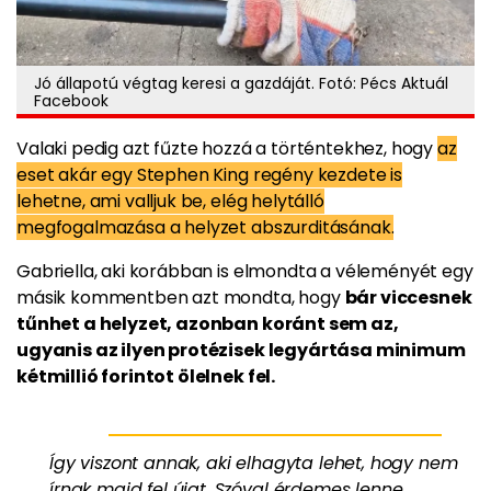
Jó állapotú végtag keresi a gazdáját. Fotó: Pécs Aktuál
Facebook
Valaki pedig azt fűzte hozzá a történtekhez, hogy
az
eset akár egy Stephen King regény kezdete is
lehetne, ami valljuk be, elég helytálló
megfogalmazása a helyzet abszurditásának.
Gabriella, aki korábban is elmondta a véleményét egy
másik kommentben azt mondta, hogy
bár viccesnek
tűnhet a helyzet, azonban koránt sem az,
ugyanis az ilyen protézisek legyártása minimum
kétmillió forintot ölelnek fel.
Így viszont annak, aki elhagyta lehet, hogy nem
írnak majd fel újat. Szóval érdemes lenne