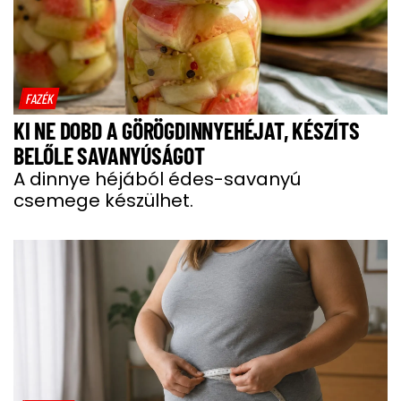
FAZÉK
KI NE DOBD A GÖRÖGDINNYEHÉJAT, KÉSZÍTS
BELŐLE SAVANYÚSÁGOT
A dinnye héjából édes-savanyú
csemege készülhet.