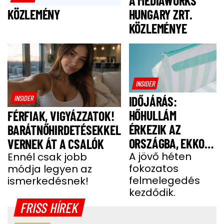
A MEDIAWORKS
HUNGARY ZRT.
KÖZLEMÉNY
KÖZLEMÉNYE
INSIDER
INSIDER
IDŐJÁRÁS:
HŐHULLÁM
FÉRFIAK, VIGYÁZZATOK!
ÉRKEZIK AZ
BARÁTNŐHIRDETÉSEKKEL
ORSZÁGBA, EKKOR
VERNEK ÁT A CSALÓK
ÉR IDE
A jövő héten
Ennél csak jobb
fokozatos
módja legyen az
felmelegedés
ismerkedésnek!
kezdődik.
FRISS HÍREK