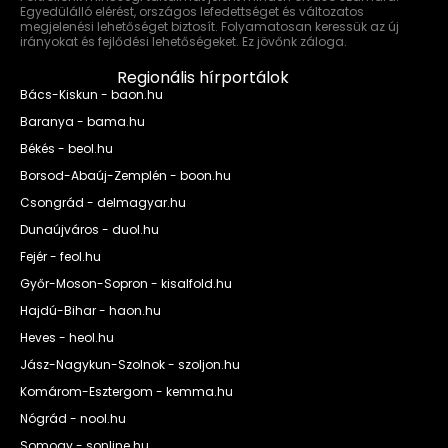
Egyedülálló elérést, országos lefedettséget és változatos
megjelenési lehetőséget biztosít. Folyamatosan keressük az új
irányokat és fejlődési lehetőségeket. Ez jövőnk záloga.
Regionális hírportálok
Bács-Kiskun - baon.hu
Baranya - bama.hu
Békés - beol.hu
Borsod-Abaúj-Zemplén - boon.hu
Csongrád - delmagyar.hu
Dunaújváros - duol.hu
Fejér - feol.hu
Győr-Moson-Sopron - kisalfold.hu
Hajdú-Bihar - haon.hu
Heves - heol.hu
Jász-Nagykun-Szolnok - szoljon.hu
Komárom-Esztergom - kemma.hu
Nógrád - nool.hu
Somogy - sonline.hu