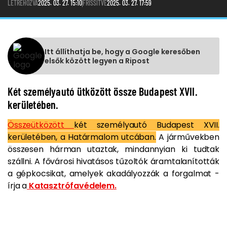
LÉTREHOZVA
2025. 03. 27. 15:10
FRISSÍTVE
2025. 03. 27. 17:59
Itt állíthatja be, hogy a Google keresőben
elsők között legyen a Ripost
Két személyautó ütközött össze Budapest XVII.
kerületében.
Összeütközött
két személyautó Budapest XVII.
kerületében, a Határmalom utcában.
A járművekben
összesen hárman utaztak, mindannyian ki tudtak
szállni. A fővárosi hivatásos tűzoltók áramtalanították
a gépkocsikat, amelyek akadályozzák a forgalmat -
írja a
Katasztrófavédelem.