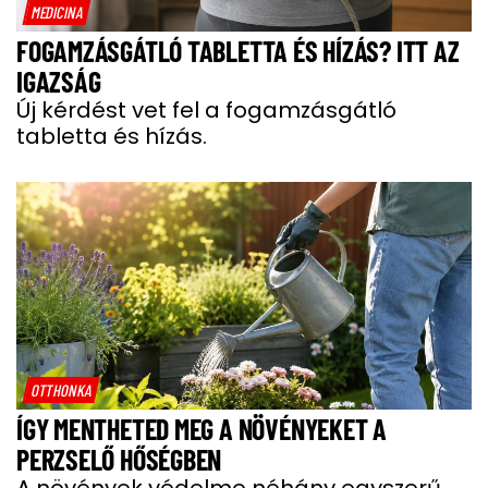
MEDICINA
FOGAMZÁSGÁTLÓ TABLETTA ÉS HÍZÁS? ITT AZ
IGAZSÁG
Új kérdést vet fel a fogamzásgátló
tabletta és hízás.
OTTHONKA
ÍGY MENTHETED MEG A NÖVÉNYEKET A
PERZSELŐ HŐSÉGBEN