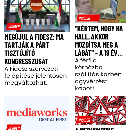
INSIDER
INSIDER
"KÉRTEM, HOGY HA
HALL, AKKOR
MEGÚJUL A FIDESZ: MA
MOZDÍTSA MEG A
TARTJÁK A PÁRT
LÁBÁT" - A 19 ÉVES
TISZTÚJÍTÓ
BENCE HÓNAPOKIG
A férfi a
KONGRESSZUSÁT
kórházba
KÓMÁBAN FEKÜDT
A Fidesz szervezeti
szállítás közben
felépítése jelentősen
A BALESETE UTÁN
agyvérzést
megváltozhat.
kapott.
INSIDER
INSIDER