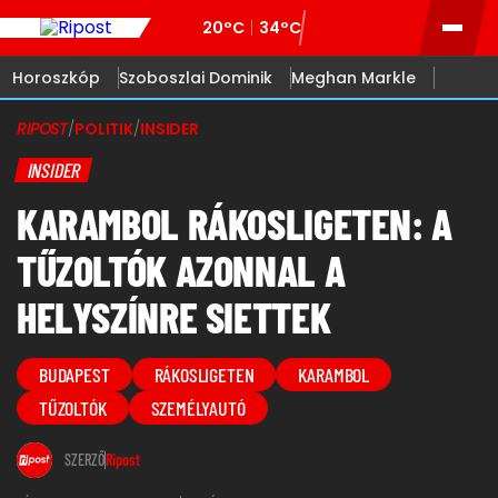
20°C
34°C
Horoszkóp
Szoboszlai Dominik
Meghan Markle
RIPOST
/
POLITIK
/
INSIDER
INSIDER
KARAMBOL RÁKOSLIGETEN: A
TŰZOLTÓK AZONNAL A
HELYSZÍNRE SIETTEK
BUDAPEST
RÁKOSLIGETEN
KARAMBOL
TŰZOLTÓK
SZEMÉLYAUTÓ
SZERZŐ
Ripost