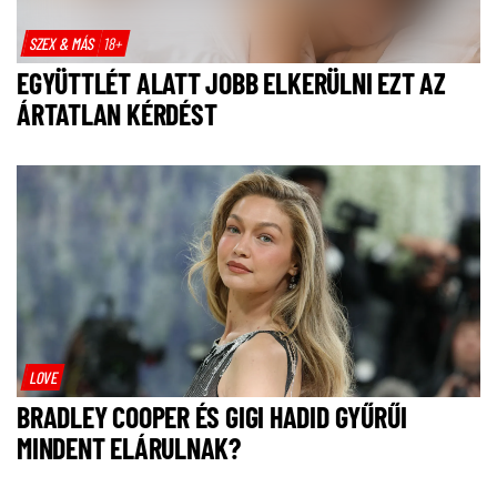
SZEX & MÁS
18+
EGYÜTTLÉT ALATT JOBB ELKERÜLNI EZT AZ
ÁRTATLAN KÉRDÉST
LOVE
BRADLEY COOPER ÉS GIGI HADID GYŰRŰI
MINDENT ELÁRULNAK?