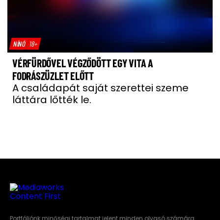
NÍNÓ
18+
VÉRFÜRDŐVEL VÉGZŐDÖTT EGY VITA A
FODRÁSZÜZLET ELŐTT
A családapát saját szerettei szeme
láttára lőtték le.
Portfóliónk minőségi tartalmat jelent minden olvasó számára.