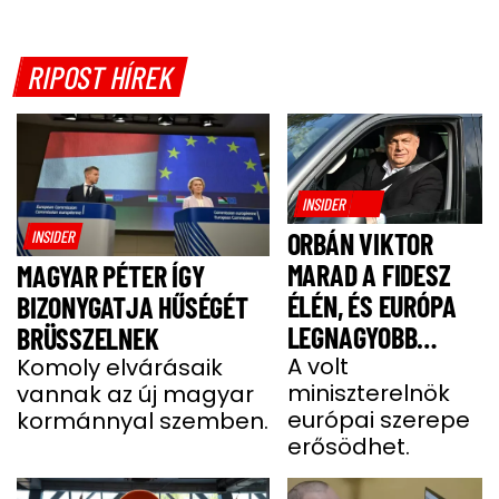
RIPOST HÍREK
INSIDER
INSIDER
ORBÁN VIKTOR
MARAD A FIDESZ
MAGYAR PÉTER ÍGY
ÉLÉN, ÉS EURÓPA
BIZONYGATJA HŰSÉGÉT
LEGNAGYOBB
BRÜSSZELNEK
JOBBOLDALI
A volt
Komoly elvárásaik
miniszterelnök
vannak az új magyar
SZÖVETSÉGÉT
európai szerepe
kormánnyal szemben.
ÉPÍTI TOVÁBB
erősödhet.