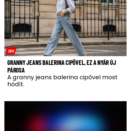
SIKK
GRANNY JEANS BALERINA CIPŐVEL, EZ A NYÁR ÚJ
PÁROSA
A granny jeans balerina cipővel most
hódít.