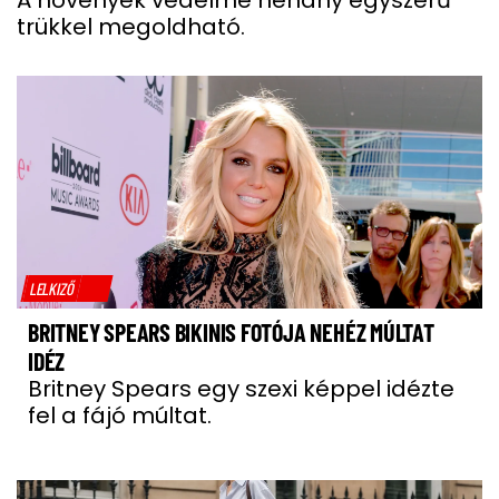
A növények védelme néhány egyszerű
trükkel megoldható.
LELKIZŐ
BRITNEY SPEARS BIKINIS FOTÓJA NEHÉZ MÚLTAT
IDÉZ
Britney Spears egy szexi képpel idézte
fel a fájó múltat.