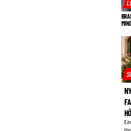
L
BRA
MIN
S
NY
F
H
Ez
ny