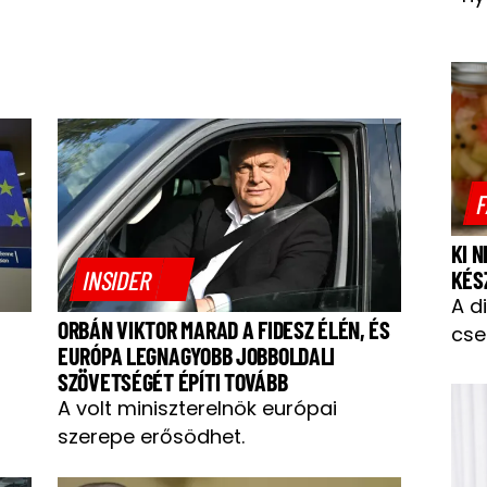
F
KI 
INSIDER
KÉS
A d
ORBÁN VIKTOR MARAD A FIDESZ ÉLÉN, ÉS
cse
EURÓPA LEGNAGYOBB JOBBOLDALI
SZÖVETSÉGÉT ÉPÍTI TOVÁBB
A volt miniszterelnök európai
szerepe erősödhet.