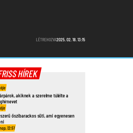
LÉTREHOZVA
2025. 02. 18. 13:15
FRISS HÍREK
rája
árpárok, akiknek a szerelme túlélte a
ághírnevet
rája
szerű őszibarackos süti, ami egyenesen
eni
nap, 12:51