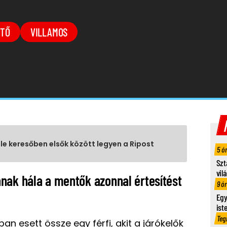
TŐ
VILLAMOS
gle keresőben elsők között legyen a Ripost
5 ó
Szt
vil
nak hála a mentők azonnal értesítést
9 ó
Egy
ist
Teg
n esett össze egy férfi, akit a járókelők