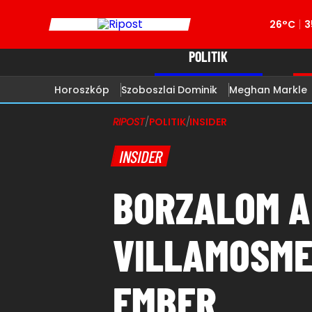
26°C
3
POLITIK
Horoszkóp
Szoboszlai Dominik
Meghan Markle
RIPOST
/
POLITIK
/
INSIDER
INSIDER
BORZALOM A
VILLAMOSME
EMBER