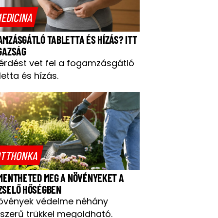
EDICINA
AMZÁSGÁTLÓ TABLETTA ÉS HÍZÁS? ITT
IGAZSÁG
kérdést vet fel a fogamzásgátló
letta és hízás.
TTHONKA
 MENTHETED MEG A NÖVÉNYEKET A
ZSELŐ HŐSÉGBEN
övények védelme néhány
szerű trükkel megoldható.