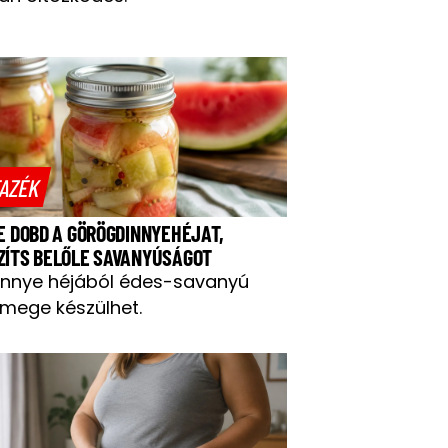
AZÉK
NE DOBD A GÖRÖGDINNYEHÉJAT,
ZÍTS BELŐLE SAVANYÚSÁGOT
innye héjából édes-savanyú
mege készülhet.