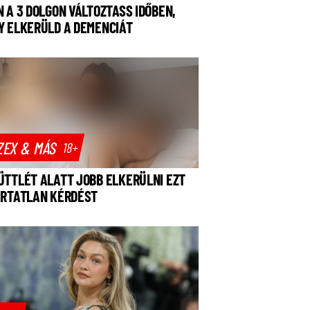
N A 3 DOLGON VÁLTOZTASS IDŐBEN,
Y ELKERÜLD A DEMENCIÁT
ZEX & MÁS
18+
ÜTTLÉT ALATT JOBB ELKERÜLNI EZT
ÁRTATLAN KÉRDÉST