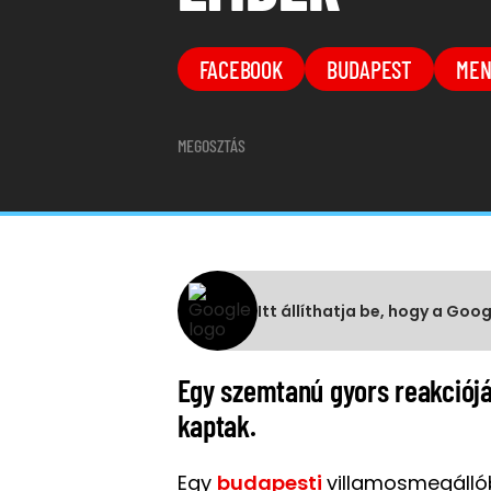
FACEBOOK
BUDAPEST
MEN
MEGOSZTÁS
Itt állíthatja be, hogy a Goo
Egy szemtanú gyors reakciójá
kaptak.
Egy
budapesti
villamosmegállóba