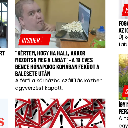
M
FOG
AZ 
Új 
INSIDER
tab
RT
"KÉRTEM, HOGY HA HALL, AKKOR
MOZDÍTSA MEG A LÁBÁT" - A 19 ÉVES
BENCE HÓNAPOKIG KÓMÁBAN FEKÜDT A
BALESETE UTÁN
A férfi a kórházba szállítás közben
agyvérzést kapott.
O
ÍGY
PER
A n
egy