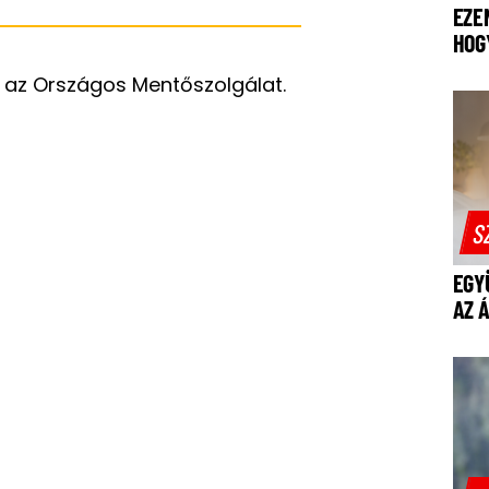
EZE
HOG
az Országos Mentőszolgálat.
S
EGY
AZ 