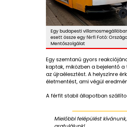
Egy budapesti villamosmegállóba
esett össze egy férfi Fotó: Ország
Mentőszolgálat
Egy szemtanú gyors reakciójána
kaptak, miközben a bejelentő a 
az újraélesztést. A helyszínre 
életmentést, ami végül eredmén
A férfit stabil állapotban szállí
Mielőbbi felépülést kívánun
gratulálunk!