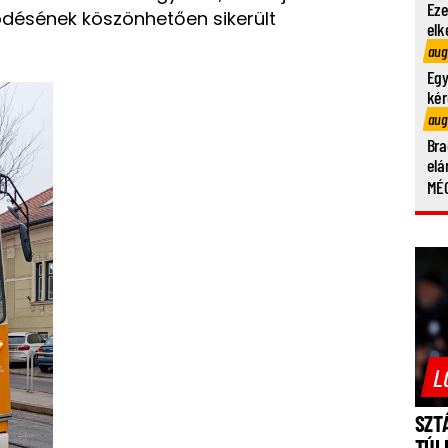
Eze
désének köszönhetően sikerült
elk
aug
Egy
kér
aug
Bra
elá
MÉG
L
SZT
TÚL