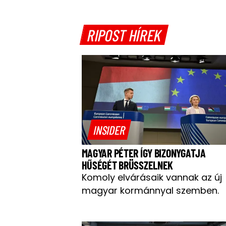
RIPOST HÍREK
INSIDER
MAGYAR PÉTER ÍGY BIZONYGATJA
HŰSÉGÉT BRÜSSZELNEK
Komoly elvárásaik vannak az új
magyar kormánnyal szemben.