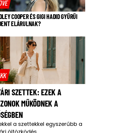
OVE
DLEY COOPER ÉS GIGI HADID GYŰRŰI
DENT ELÁRULNAK?
IKK
ÁRI SZETTEK: EZEK A
AZONOK MŰKÖDNEK A
ŐSÉGBEN
ekkel a szettekkel egyszerűbb a
ári öltözködés.