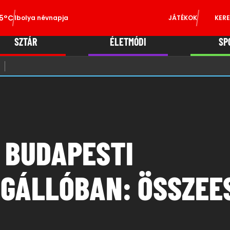
5°C
Ibolya névnapja
JÁTÉKOK
KERE
SZTÁR
ÉLETMÓDI
SP
 BUDAPESTI
GÁLLÓBAN: ÖSSZEE