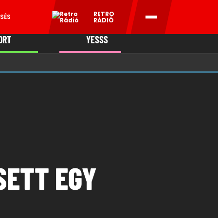
RETRO
SÉS
RÁDIÓ
ORT
YESSS
MANI
SETT EGY