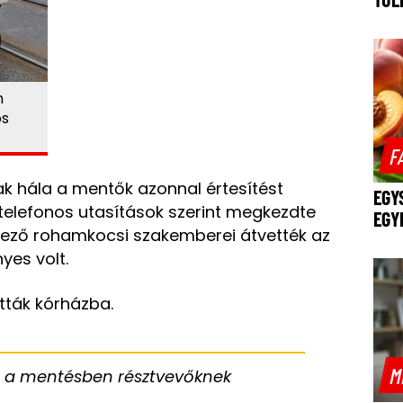
n
os
F
k hála a mentők azonnal értesítést
EGY
telefonos utasítások szerint megkezdte
EGY
érkező rohamkocsi szakemberei átvették az
yes volt.
tották kórházba.
M
k, a mentésben résztvevőknek