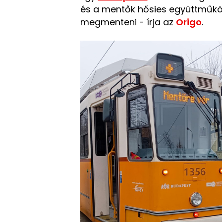
és a mentők hősies együttműkö
megmenteni - írja az
Origo
.