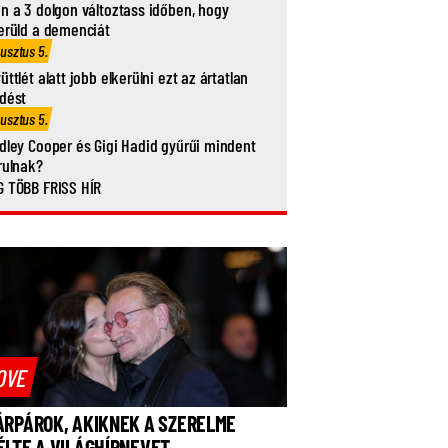
n a 3 dolgon változtass időben, hogy
erüld a demenciát
usztus 5.
üttlét alatt jobb elkerülni ezt az ártatlan
dést
usztus 5.
dley Cooper és Gigi Hadid gyűrűi mindent
rulnak?
 TÖBB FRISS HÍR
OVE
ÁRPÁROK, AKIKNEK A SZERELME
ÉLTE A VILÁGHÍRNEVET