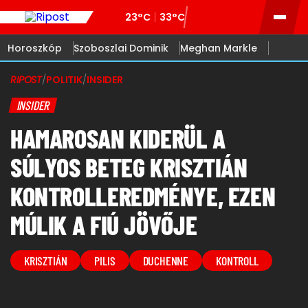
23°C
33°C
Horoszkóp
Szoboszlai Dominik
Meghan Markle
RIPOST
/
POLITIK
/
INSIDER
INSIDER
HAMAROSAN KIDERÜL A
SÚLYOS BETEG KRISZTIÁN
KONTROLLEREDMÉNYE, EZEN
MÚLIK A FIÚ JÖVŐJE
KRISZTIÁN
PILIS
DUCHENNE
KONTROLL