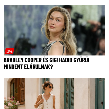
LOVE
BRADLEY COOPER ÉS GIGI HADID GYŰRŰI
MINDENT ELÁRULNAK?