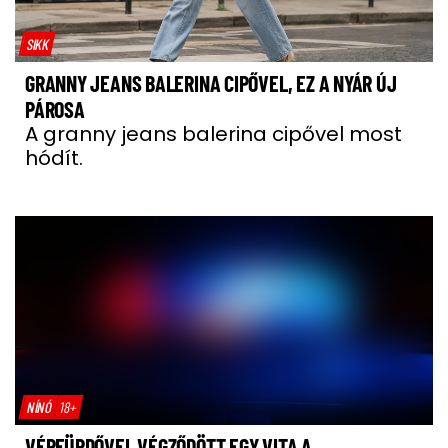
SIKK
GRANNY JEANS BALERINA CIPŐVEL, EZ A NYÁR ÚJ
PÁROSA
A granny jeans balerina cipővel most
hódít.
NÍNÓ
18+
VÉRFÜRDŐVEL VÉGZŐDÖTT EGY VITA A