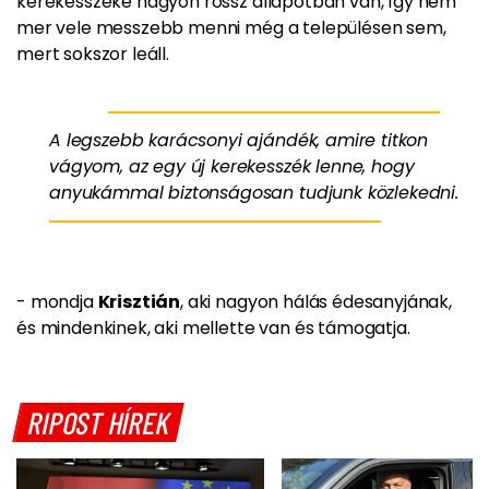
kerekesszéke nagyon rossz állapotban van, így nem
mer vele messzebb menni még a településen sem,
mert sokszor leáll.
A legszebb karácsonyi ajándék, amire titkon
vágyom, az egy új kerekesszék lenne, hogy
anyukámmal biztonságosan tudjunk közlekedni.
- mondja
Krisztián
, aki nagyon hálás édesanyjának,
és mindenkinek, aki mellette van és támogatja.
RIPOST HÍREK