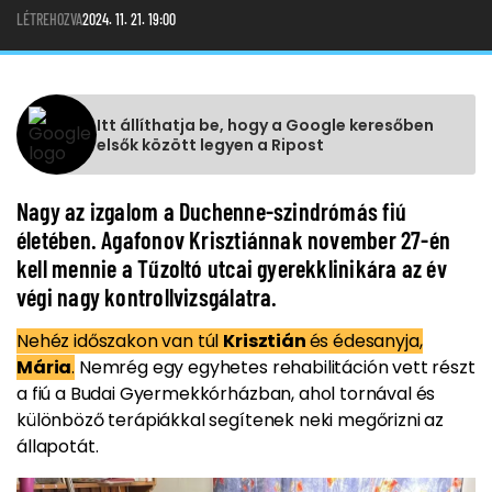
LÉTREHOZVA
2024. 11. 21. 19:00
Itt állíthatja be, hogy a Google keresőben
elsők között legyen a Ripost
Nagy az izgalom a Duchenne-szindrómás fiú
életében. Agafonov Krisztiánnak november 27-én
kell mennie a Tűzoltó utcai gyerekklinikára az év
végi nagy kontrollvizsgálatra.
Nehéz időszakon van túl
Krisztián
és édesanyja,
Mária
.
Nemrég egy egyhetes rehabilitáción vett részt
a fiú a Budai Gyermekkórházban, ahol tornával és
különböző terápiákkal segítenek neki megőrizni az
állapotát.