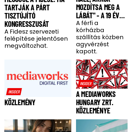
MOZDÍTSA MEG A
TARTJÁK A PÁRT
LÁBÁT" - A 19 ÉVES
TISZTÚJÍTÓ
BENCE HÓNAPOKIG
A férfi a
KONGRESSZUSÁT
kórházba
KÓMÁBAN FEKÜDT
A Fidesz szervezeti
szállítás közben
felépítése jelentősen
A BALESETE UTÁN
agyvérzést
megváltozhat.
kapott.
INSIDER
INSIDER
A MEDIAWORKS
HUNGARY ZRT.
KÖZLEMÉNY
KÖZLEMÉNYE