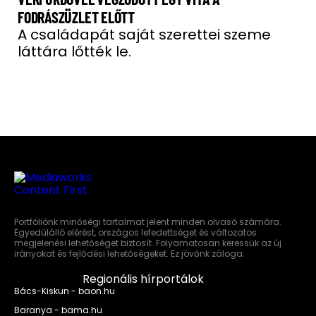
FODRÁSZÜZLET ELŐTT
A családapát saját szerettei szeme
láttára lőtték le.
Portfóliónk minőségi tartalmat jelent minden olvasó számára.
Egyedülálló elérést, országos lefedettséget és változatos
megjelenési lehetőséget biztosít. Folyamatosan keressük az új
irányokat és fejlődési lehetőségeket. Ez jövőnk záloga.
Regionális hírportálok
Bács-Kiskun - baon.hu
Baranya - bama.hu