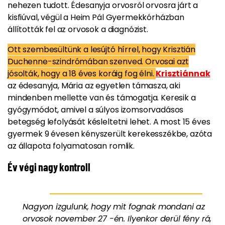
nehezen tudott. Édesanyja orvosról orvosra járt a
kisfiúval, végül a Heim Pál Gyermekkórházban
állították fel az orvosok a diagnózist.
Ott szembesültünk a lesújtó hírrel, hogy Krisztián
Duchenne-szindrómában szenved. Orvosai azt
jósolták, hogy a 18 éves koráig fog élni.
Krisztiánnak
az édesanyja, Mária az egyetlen támasza, aki
mindenben mellette van és támogatja. Keresik a
gyógymódot, amivel a súlyos izomsorvadásos
betegség lefolyását késleltetni lehet. A most 15 éves
gyermek 9 évesen kényszerült kerekesszékbe, azóta
az állapota folyamatosan romlik.
Év végi nagy kontroll
Nagyon izgulunk, hogy mit fognak mondani az
orvosok november 27 -én. Ilyenkor derül fény rá,