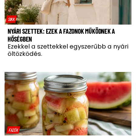
SIKK
NYÁRI SZETTEK: EZEK A FAZONOK MŰKÖDNEK A
HŐSÉGBEN
Ezekkel a szettekkel egyszerűbb a nyári
öltözködés.
FAZÉK