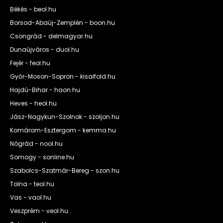
Békés - beol.hu
Borsod-Abaúj-Zemplén - boon.hu
Csongrád - delmagyar.hu
Dunaújváros - duol.hu
Fejér - feol.hu
Győr-Moson-Sopron - kisalfold.hu
Hajdú-Bihar - haon.hu
Heves - heol.hu
Jász-Nagykun-Szolnok - szoljon.hu
Komárom-Esztergom - kemma.hu
Nógrád - nool.hu
Somogy - sonline.hu
Szabolcs-Szatmár-Bereg - szon.hu
Tolna - teol.hu
Vas - vaol.hu
Veszprém - veol.hu