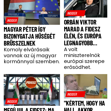
INSIDER
INSIDER
ORBÁN VIKTOR
MARAD A FIDESZ
MAGYAR PÉTER ÍGY
ÉLÉN, ÉS EURÓPA
BIZONYGATJA HŰSÉGÉT
LEGNAGYOBB
BRÜSSZELNEK
JOBBOLDALI
A volt
Komoly elvárásaik
miniszterelnök
vannak az új magyar
SZÖVETSÉGÉT
európai szerepe
kormánnyal szemben.
ÉPÍTI TOVÁBB
erősödhet.
INSIDER
INSIDER
"KÉRTEM, HOGY HA
HALL, AKKOR
MEGÚJUL A FIDESZ: MA