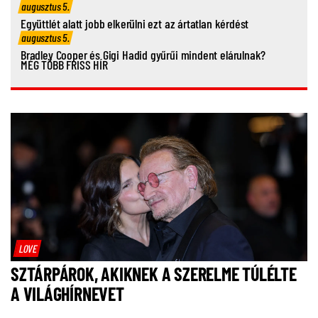
augusztus 5.
Együttlét alatt jobb elkerülni ezt az ártatlan kérdést
augusztus 5.
Bradley Cooper és Gigi Hadid gyűrűi mindent elárulnak?
MÉG TÖBB FRISS HÍR
LOVE
SZTÁRPÁROK, AKIKNEK A SZERELME TÚLÉLTE
A VILÁGHÍRNEVET