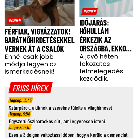
INSIDER
INSIDER
IDŐJÁRÁS:
HŐHULLÁM
FÉRFIAK, VIGYÁZZATOK!
ÉRKEZIK AZ
BARÁTNŐHIRDETÉSEKKEL
ORSZÁGBA, EKKOR
VERNEK ÁT A CSALÓK
ÉR IDE
A jövő héten
Ennél csak jobb
fokozatos
módja legyen az
felmelegedés
ismerkedésnek!
kezdődik.
FRISS HÍREK
Tegnap, 13:45
Sztárpárok, akiknek a szerelme túlélte a világhírnevet
Tegnap, 9:58
Egyszerű őszibarackos süti, ami egyenesen isteni
augusztus 6.
Ezen a 3 dolgon változtass időben, hogy elkerüld a demenciát