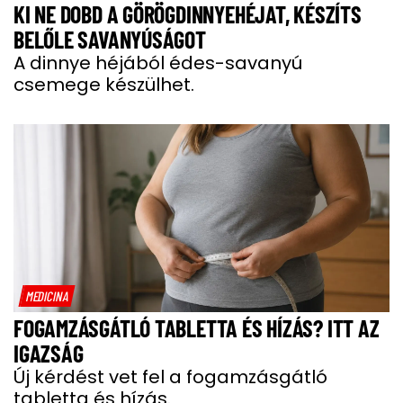
KI NE DOBD A GÖRÖGDINNYEHÉJAT, KÉSZÍTS
BELŐLE SAVANYÚSÁGOT
A dinnye héjából édes-savanyú
csemege készülhet.
MEDICINA
FOGAMZÁSGÁTLÓ TABLETTA ÉS HÍZÁS? ITT AZ
IGAZSÁG
Új kérdést vet fel a fogamzásgátló
tabletta és hízás.