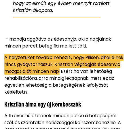
hogy az elmúlt egy évben mennyit romlott
Krisztián állapota.
- mondja aggódva az édesanyja, aki a napjainak
minden percét beteg fia mellett tölti.
A helyzetüket tovább nehezíti, hogy Pilisen, ahol élnek
nincs gyógytornászuk. Krisztián végtagjait édesanyja
mozgatja át minden nap.
Ezért ha van lehetőség
rehabilitációra, arra mindig lecsapnak, mert ez az
egyetlen lehetőség a betegségének lefolyását
késleltetni.
Krisztián álma egy új kerekesszék
A 15 éves fiú életének minden perce a betegségről
szól, és számtalan nehézséggel kell szembenéznie. A