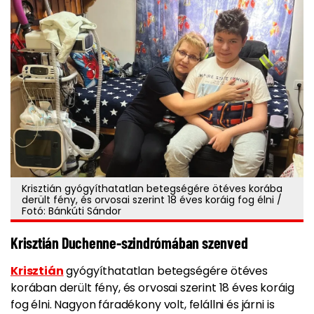
Krisztián gyógyíthatatlan betegségére ötéves korába
derült fény, és orvosai szerint 18 éves koráig fog élni /
Fotó: Bánkúti Sándor
Krisztián Duchenne-szindrómában szenved
Krisztián
gyógyíthatatlan betegségére ötéves
korában derült fény, és orvosai szerint 18 éves koráig
fog élni. Nagyon fáradékony volt, felállni és járni is