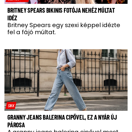
BRITNEY SPEARS BIKINIS FOTÓJA NEHÉZ MÚLTAT
IDÉZ
Britney Spears egy szexi képpel idézte
fel a fájó múltat.
SIKK
GRANNY JEANS BALERINA CIPŐVEL, EZ A NYÁR ÚJ
PÁROSA
A granny jeans balerina cipővel most