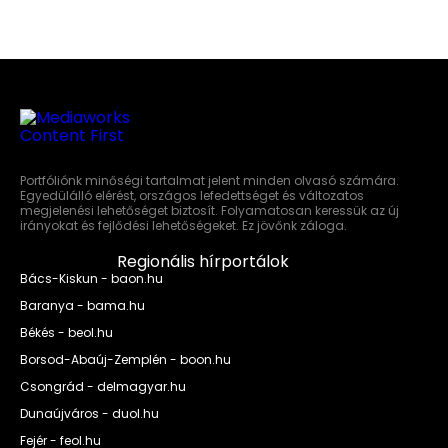
Portfóliónk minőségi tartalmat jelent minden olvasó számára.
Egyedülálló elérést, országos lefedettséget és változatos
megjelenési lehetőséget biztosít. Folyamatosan keressük az új
irányokat és fejlődési lehetőségeket. Ez jövőnk záloga.
Regionális hírportálok
Bács-Kiskun - baon.hu
Baranya - bama.hu
Békés - beol.hu
Borsod-Abaúj-Zemplén - boon.hu
Csongrád - delmagyar.hu
Dunaújváros - duol.hu
Fejér - feol.hu