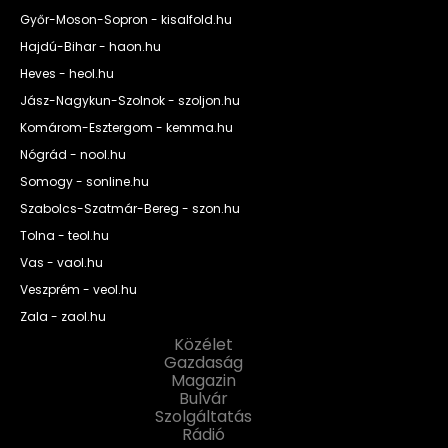
Győr-Moson-Sopron - kisalfold.hu
Hajdú-Bihar - haon.hu
Heves - heol.hu
Jász-Nagykun-Szolnok - szoljon.hu
Komárom-Esztergom - kemma.hu
Nógrád - nool.hu
Somogy - sonline.hu
Szabolcs-Szatmár-Bereg - szon.hu
Tolna - teol.hu
Vas - vaol.hu
Veszprém - veol.hu
Zala - zaol.hu
Közélet
Gazdaság
Magazin
Bulvár
Szolgáltatás
Rádió