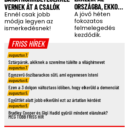
ORSZÁGBA, EKKOR
VERNEK ÁT A CSALÓK
ÉR IDE
A jövő héten
Ennél csak jobb
fokozatos
módja legyen az
felmelegedés
ismerkedésnek!
kezdődik.
FRISS HÍREK
augusztus 7.
Sztárpárok, akiknek a szerelme túlélte a világhírnevet
augusztus 7.
Egyszerű őszibarackos süti, ami egyenesen isteni
augusztus 6.
Ezen a 3 dolgon változtass időben, hogy elkerüld a demenciát
augusztus 5.
Együttlét alatt jobb elkerülni ezt az ártatlan kérdést
augusztus 5.
Bradley Cooper és Gigi Hadid gyűrűi mindent elárulnak?
MÉG TÖBB FRISS HÍR