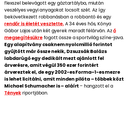
flexszel belevágott egy gáztartályba, miután
veszélyes vegyi anyagokat locsolt szét. Az így
bekövetkezett robbanásban a robbantó és egy
rendőr is életét vesztette.
A 34 éves hős, Kónya
Gábor Lajos után két gyerek maradt félárván. Az
ő
megsegítésükre
fogott össze a sportvilág színe-java.
Egy alapítvány csaknem nyolcmillió forintot
gyűjtött már össze nekik, Dzsuzsák Balázs
labdarúgó egy dedikált mezt ajánlott fel
árverésre, amit végül 350 ezer forintért
árvereztek el, de egy 2002-es Forma–1-es mezre
is lehet licitálni, amit minden pilóta – többek közt
Michael Schumacher is – aláírt
– hangzott el a
Tények
riportjában.