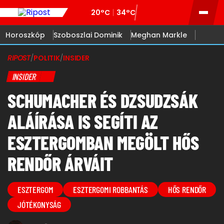
20°C
34°C
Horoszkóp
Szoboszlai Dominik
Meghan Markle
RIPOST
/
POLITIK
/
INSIDER
INSIDER
SCHUMACHER ÉS DZSUDZSÁK
ALÁÍRÁSA IS SEGÍTI AZ
ESZTERGOMBAN MEGÖLT HŐS
RENDŐR ÁRVÁIT
ESZTERGOM
ESZTERGOMI ROBBANTÁS
HŐS RENDŐR
JÓTÉKONYSÁG