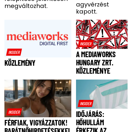
A BALESETE UTÁN
agyvérzést
megváltozhat.
kapott.
INSIDER
INSIDER
A MEDIAWORKS
HUNGARY ZRT.
KÖZLEMÉNY
KÖZLEMÉNYE
INSIDER
INSIDER
IDŐJÁRÁS:
HŐHULLÁM
FÉRFIAK, VIGYÁZZATOK!
ÉRKEZIK AZ
BARÁTNŐHIRDETÉSEKKEL