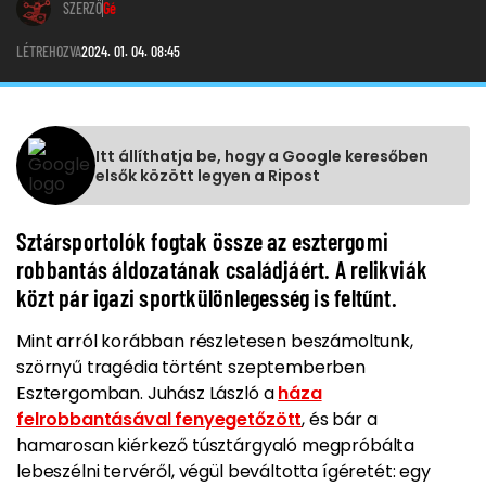
SZERZŐ
Gé
LÉTREHOZVA
2024. 01. 04. 08:45
Itt állíthatja be, hogy a Google keresőben
elsők között legyen a Ripost
Sztársportolók fogtak össze az esztergomi
robbantás áldozatának családjáért. A relikviák
közt pár igazi sportkülönlegesség is feltűnt.
Mint arról korábban részletesen beszámoltunk,
szörnyű tragédia történt szeptemberben
Esztergomban. Juhász László a
háza
felrobbantásával fenyegetőzött
, és bár a
hamarosan kiérkező túsztárgyaló megpróbálta
lebeszélni tervéről, végül beváltotta ígéretét: egy