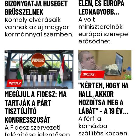
ÉLÉN, ÉS EURÓPA
BIZONYGATJA HŰSÉGÉT
LEGNAGYOBB
BRÜSSZELNEK
JOBBOLDALI
A volt
Komoly elvárásaik
miniszterelnök
vannak az új magyar
SZÖVETSÉGÉT
európai szerepe
kormánnyal szemben.
ÉPÍTI TOVÁBB
erősödhet.
INSIDER
INSIDER
"KÉRTEM, HOGY HA
HALL, AKKOR
MEGÚJUL A FIDESZ: MA
MOZDÍTSA MEG A
TARTJÁK A PÁRT
LÁBÁT" - A 19 ÉVES
TISZTÚJÍTÓ
BENCE HÓNAPOKIG
A férfi a
KONGRESSZUSÁT
kórházba
KÓMÁBAN FEKÜDT
A Fidesz szervezeti
szállítás közben
felépítése jelentősen