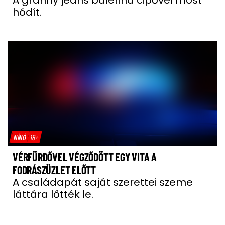
hódít.
NÍNÓ
18+
VÉRFÜRDŐVEL VÉGZŐDÖTT EGY VITA A
FODRÁSZÜZLET ELŐTT
A családapát saját szerettei szeme
láttára lőtték le.