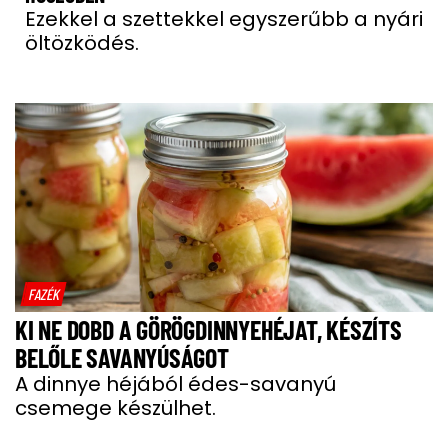
Ezekkel a szettekkel egyszerűbb a nyári
öltözködés.
FAZÉK
KI NE DOBD A GÖRÖGDINNYEHÉJAT, KÉSZÍTS
BELŐLE SAVANYÚSÁGOT
A dinnye héjából édes-savanyú
csemege készülhet.