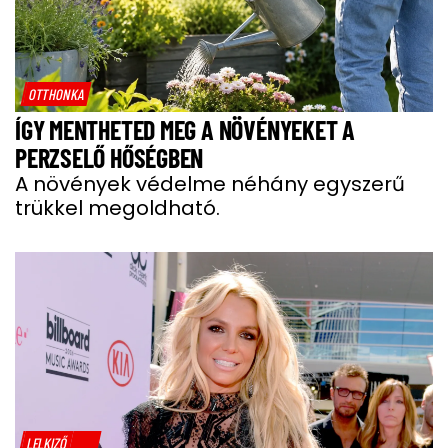
OTTHONKA
ÍGY MENTHETED MEG A NÖVÉNYEKET A
PERZSELŐ HŐSÉGBEN
A növények védelme néhány egyszerű
trükkel megoldható.
LELKIZŐ