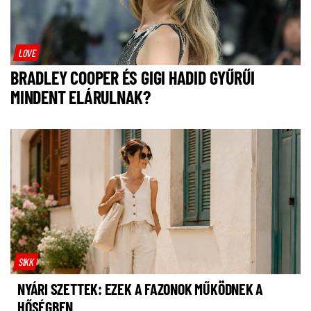
LOVE
BRADLEY COOPER ÉS GIGI HADID GYŰRŰI
MINDENT ELÁRULNAK?
SIKK
NYÁRI SZETTEK: EZEK A FAZONOK MŰKÖDNEK A
HŐSÉGBEN