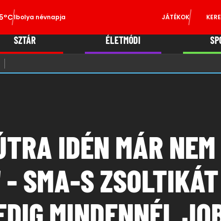
5°C
Ibolya névnapja
JÁTÉKOK
KERE
SZTÁR
ÉLETMÓDI
SP
ÚTRA IDÉN MÁR NEM
- SMA-S ZSOLTIKÁT
PEDIG MINDENNÉL JO