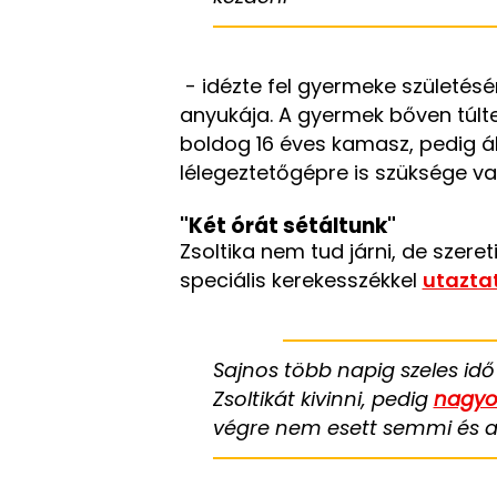
- idézte fel gyermeke születésé
anyukája. A gyermek bőven túltel
boldog 16 éves kamasz, pedig ál
lélegeztetőgépre is szüksége v
"Két órát sétáltunk"
Zsoltika nem tud járni, de szeret
speciális kerekesszékkel
utazta
Sajnos több napig szeles idő
Zsoltikát kivinni, pedig
nagyon
végre nem esett semmi és a s