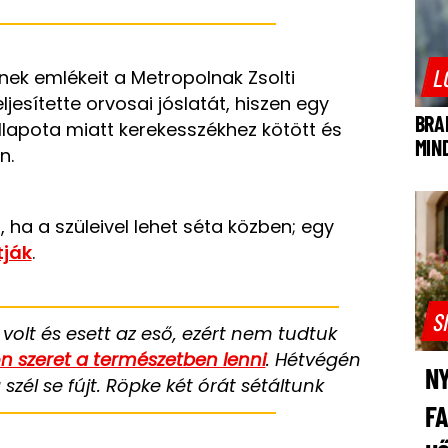
L
nek emlékeit a Metropolnak Zsolti
jesítette orvosai jóslatát, hiszen egy
BRA
lapota miatt kerekesszékhez kötött és
MIN
an.
i, ha a szüleivel lehet séta közben; egy
tják
.
S
 volt és esett az eső, ezért nem tudtuk
 szeret a természetben lenni
. Hétvégén
NY
zél se fújt. Röpke két órát sétáltunk
F