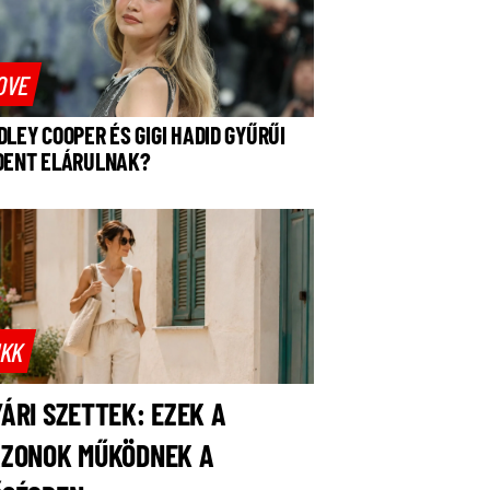
OVE
DLEY COOPER ÉS GIGI HADID GYŰRŰI
DENT ELÁRULNAK?
IKK
ÁRI SZETTEK: EZEK A
AZONOK MŰKÖDNEK A