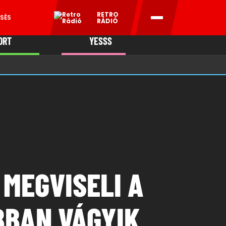
RETRO
SÉS
RÁDIÓ
ORT
YESSS
MANI
 MEGVISELI A
BBAN VÁGYIK