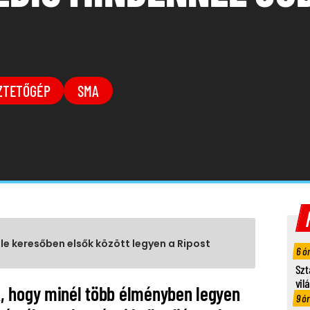
ZTETŐGÉP
SMA
gle keresőben elsők között legyen a Ripost
6 ó
Szt
vil
, hogy minél több élményben legyen
9 ó