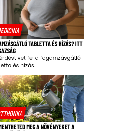
EDICINA
AMZÁSGÁTLÓ TABLETTA ÉS HÍZÁS? ITT
IGAZSÁG
kérdést vet fel a fogamzásgátló
letta és hízás.
TTHONKA
 MENTHETED MEG A NÖVÉNYEKET A