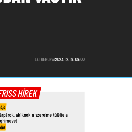
LÉTREHOZVA
2023. 12. 19. 08:00
FRISS HÍREK
rája
árpárok, akiknek a szerelme túlélte a
ághírnevet
rája