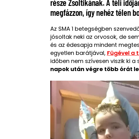
része Zsoltikának. A téli időj
megfázzon, így nehéz télen bo
Az SMA 1 betegségben szenvedő 
jósoltak neki az orvosok, de sem
és az édesapja mindent megteszn
egyetlen barátjával,
Fügével a 
időben nem szívesen viszik ki a s
napok után végre több órát 