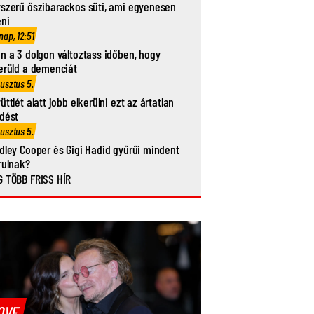
szerű őszibarackos süti, ami egyenesen
eni
nap, 12:51
n a 3 dolgon változtass időben, hogy
erüld a demenciát
usztus 5.
üttlét alatt jobb elkerülni ezt az ártatlan
dést
usztus 5.
dley Cooper és Gigi Hadid gyűrűi mindent
rulnak?
 TÖBB FRISS HÍR
OVE