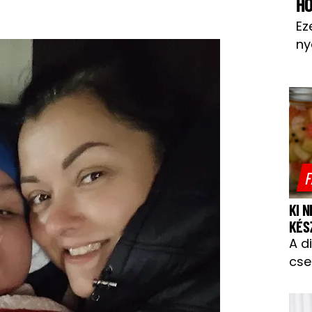
H
Ez
ny
F
KI 
KÉS
A d
cse