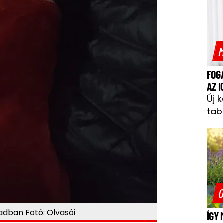
M
FOG
AZ 
Új 
tab
O
badban Fotó: Olvasói
ÍGY