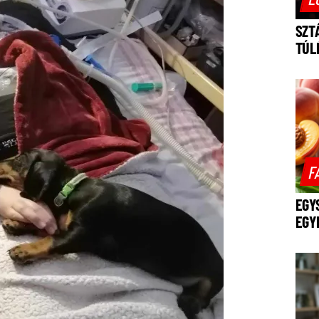
SZT
TÚL
F
EGY
EGY