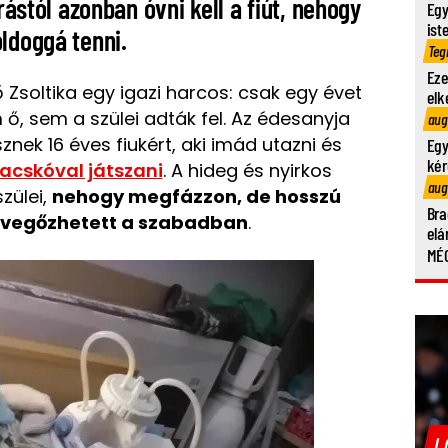
árástól azonban óvni kell a fiút, nehogy
Egy
ist
ldoggá tenni.
Teg
Eze
Zsoltika egy igazi harcos: csak egy évet
elk
 ő, sem a szülei adták fel. Az édesanyja
aug
ek 16 éves fiukért, aki imád utazni és
Egy
kér
tacskóval játszani
. A hideg és nyirkos
aug
zülei,
nehogy megfázzon, de hosszú
Bra
levegőzhetett a szabadban
.
elá
MÉG
L