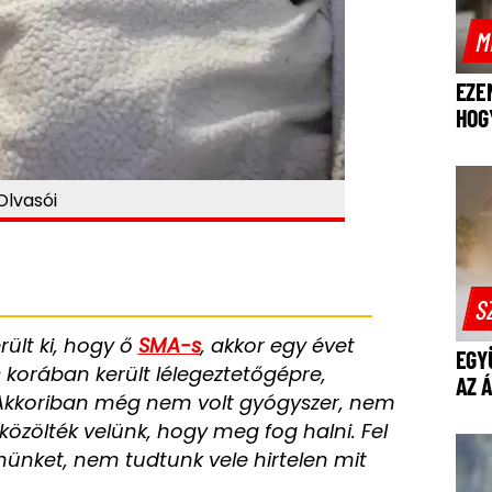
M
EZE
HOG
Olvasói
S
lt ki, hogy ő
SMA-s
, akkor egy évet
EGY
s korában került lélegeztetőgépre,
AZ 
Akkoriban még nem volt gyógyszer, nem
özölték velünk, hogy meg fog halni. Fel
nünket, nem tudtunk vele hirtelen mit