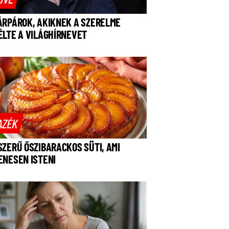
ÁRPÁROK, AKIKNEK A SZERELME
ÉLTE A VILÁGHÍRNEVET
AZÉK
SZERŰ ŐSZIBARACKOS SÜTI, AMI
ENESEN ISTENI