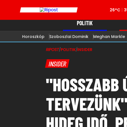
26°C
3
POLITIK
Horoszkóp
Szoboszlai Dominik
Meghan Markle
RIPOST
/
POLITIK
/
INSIDER
INSIDER
"HOSSZABB 
TERVEZÜNK" 
HIDEG IDŐ, 