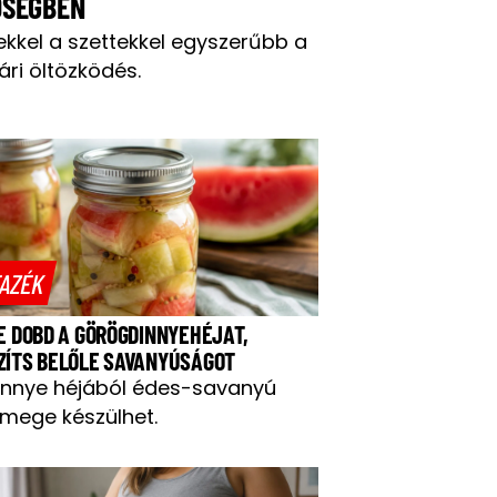
ŐSÉGBEN
ekkel a szettekkel egyszerűbb a
ári öltözködés.
AZÉK
NE DOBD A GÖRÖGDINNYEHÉJAT,
ZÍTS BELŐLE SAVANYÚSÁGOT
innye héjából édes-savanyú
mege készülhet.