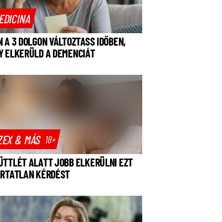
EDICINA
N A 3 DOLGON VÁLTOZTASS IDŐBEN,
Y ELKERÜLD A DEMENCIÁT
ZEX & MÁS
18+
ÜTTLÉT ALATT JOBB ELKERÜLNI EZT
ÁRTATLAN KÉRDÉST