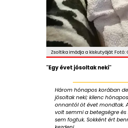
Zsoltika imádja a kiskutyáját Fotó: 
"Egy évet jósoltak neki"
Három hónapos korában derü
jósoltak neki; kilenc hónapo
onnantól öt évet mondtak. 
volt semmi a betegségre és k
sem fogtuk. Sokként ért ben
kezdeni