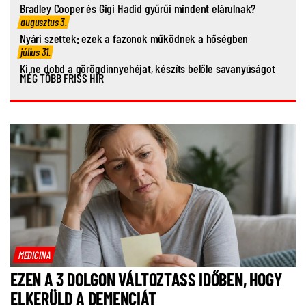
Bradley Cooper és Gigi Hadid gyűrűi mindent elárulnak?
augusztus 3.
Nyári szettek: ezek a fazonok működnek a hőségben
július 31.
Ki ne dobd a görögdinnyehéjat, készíts belőle savanyúságot
MÉG TÖBB FRISS HÍR
MEDICINA
EZEN A 3 DOLGON VÁLTOZTASS IDŐBEN, HOGY
ELKERÜLD A DEMENCIÁT