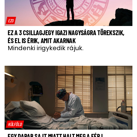
EZO
EZ A 3 CSILLAGJEGY IGAZI NAGYSÁGRA TÖREKSZIK,
ÉS EL IS ÉRIK, AMIT AKARNAK
Mindenki irigykedik rájuk.
KÜLFÖLD
EGY DARAB SAJT MIATT HALT MEG A FÉRJ