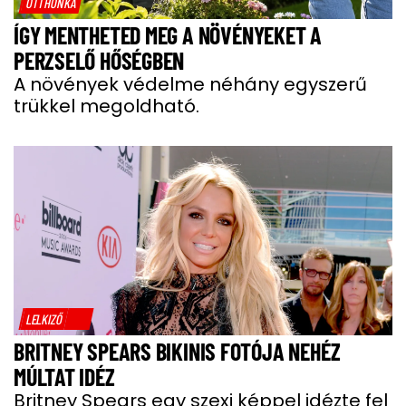
OTTHONKA
ÍGY MENTHETED MEG A NÖVÉNYEKET A
PERZSELŐ HŐSÉGBEN
A növények védelme néhány egyszerű
trükkel megoldható.
LELKIZŐ
BRITNEY SPEARS BIKINIS FOTÓJA NEHÉZ
MÚLTAT IDÉZ
Britney Spears egy szexi képpel idézte fel