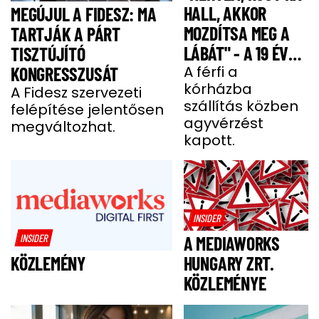
HALL, AKKOR
MEGÚJUL A FIDESZ: MA
MOZDÍTSA MEG A
TARTJÁK A PÁRT
LÁBÁT" - A 19 ÉVES
TISZTÚJÍTÓ
BENCE HÓNAPOKIG
A férfi a
KONGRESSZUSÁT
kórházba
KÓMÁBAN FEKÜDT
A Fidesz szervezeti
szállítás közben
felépítése jelentősen
A BALESETE UTÁN
agyvérzést
megváltozhat.
kapott.
INSIDER
INSIDER
A MEDIAWORKS
HUNGARY ZRT.
KÖZLEMÉNY
KÖZLEMÉNYE