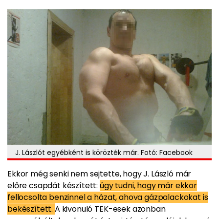
J. Lászlót egyébként is körözték már. Fotó: Facebook
Ekkor még senki nem sejtette, hogy J. László már
előre csapdát készített:
úgy tudni, hogy már ekkor
fellocsolta benzinnel a házat, ahova gázpalackokat is
bekészített.
A kivonuló TEK-esek azonban