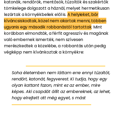
katonák, rendőrök, mentősök, tűzoltók és szakértők
tömkelege dolgozott a háznál, melyet hermetikusan
lezártak a környékbeliek elől is.
A helyieket, bár
kíváncsiskodtak, közel nem akartak menni, többen
ugyanis egy második robbanástól tartottak
. Mint
korábban elmondták, a férfit agresszív és magának
való embernek ismerték, nem szívesen
merészkedtek a közelébe, a robbantás után pedig
végképp nem kívánkoztak a környékre:
Soha életemben nem láttam erre ennyi tűzoltót,
rendőrt, katonát, fegyverest. Ki tudja, hogy egy
olyan kattant fazon, mint ez az ember, mire
képes. Aki csapdát állít az embereknek, az lehet,
hogy elrejtett ott még egyet, s mást