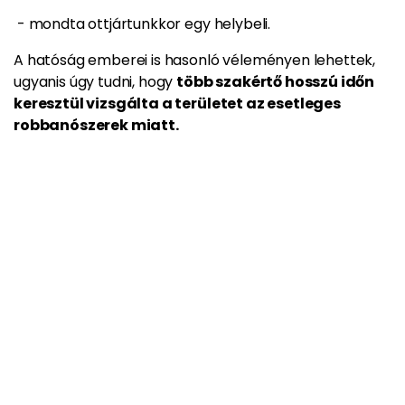
- mondta ottjártunkkor egy helybeli.
A hatóság emberei is hasonló véleményen lehettek,
ugyanis úgy tudni, hogy
több szakértő hosszú időn
keresztül vizsgálta a területet az esetleges
robbanószerek miatt.