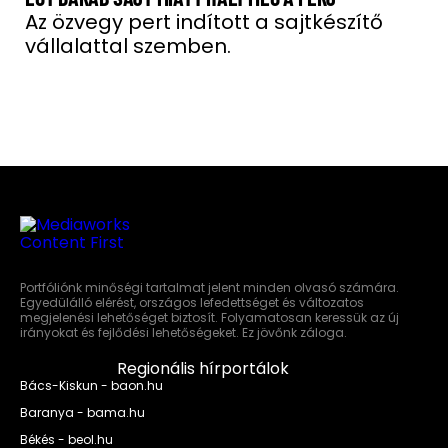
Az özvegy pert indított a sajtkészítő
vállalattal szemben.
Portfóliónk minőségi tartalmat jelent minden olvasó számára.
Egyedülálló elérést, országos lefedettséget és változatos
megjelenési lehetőséget biztosít. Folyamatosan keressük az új
irányokat és fejlődési lehetőségeket. Ez jövőnk záloga.
Regionális hírportálok
Bács-Kiskun - baon.hu
Baranya - bama.hu
Békés - beol.hu