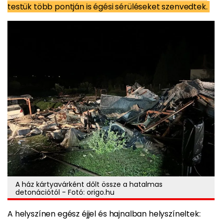
testük több pontján is égési sérüléseket szenvedtek.
A ház kártyavárként dőlt össze a hatalmas
detonációtól - Fotó: origo.hu
A helyszínen egész éjjel és hajnalban helyszíneltek: