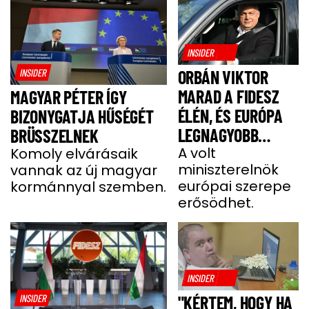
INSIDER
INSIDER
ORBÁN VIKTOR
MARAD A FIDESZ
MAGYAR PÉTER ÍGY
ÉLÉN, ÉS EURÓPA
BIZONYGATJA HŰSÉGÉT
LEGNAGYOBB
BRÜSSZELNEK
JOBBOLDALI
A volt
Komoly elvárásaik
miniszterelnök
vannak az új magyar
SZÖVETSÉGÉT
európai szerepe
kormánnyal szemben.
ÉPÍTI TOVÁBB
erősödhet.
INSIDER
INSIDER
"KÉRTEM, HOGY HA