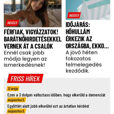
INSIDER
INSIDER
IDŐJÁRÁS:
HŐHULLÁM
FÉRFIAK, VIGYÁZZATOK!
ÉRKEZIK AZ
BARÁTNŐHIRDETÉSEKKEL
ORSZÁGBA, EKKOR
VERNEK ÁT A CSALÓK
ÉR IDE
A jövő héten
Ennél csak jobb
fokozatos
módja legyen az
felmelegedés
ismerkedésnek!
kezdődik.
FRISS HÍREK
12 órája
Ezen a 3 dolgon változtass időben, hogy elkerüld a demenciát
augusztus 5.
Együttlét alatt jobb elkerülni ezt az ártatlan kérdést
augusztus 5.