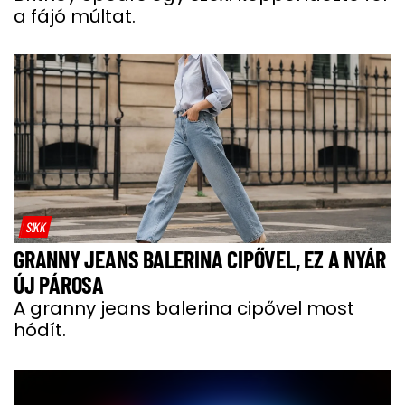
a fájó múltat.
SIKK
GRANNY JEANS BALERINA CIPŐVEL, EZ A NYÁR
ÚJ PÁROSA
A granny jeans balerina cipővel most
hódít.