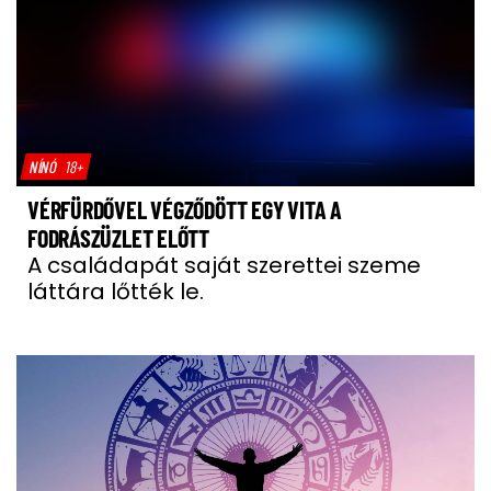
NÍNÓ
18+
VÉRFÜRDŐVEL VÉGZŐDÖTT EGY VITA A
FODRÁSZÜZLET ELŐTT
A családapát saját szerettei szeme
láttára lőtték le.