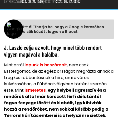
LÉTREHOZVA
2023. 09. 21. 13:08
FRISSÍTVE
2023. 09. 22. 08:03
Itt állíthatja be, hogy a Google keresőben
elsők között legyen a Ripost
J. László célja az volt, hogy minél több rendőrt
vigyen magával a halálba.
Mint arról
lapunk is beszámolt
, nem csak
Esztergomot, de az egész országot megrázta annak a
tragikus robbantásnak a híre, ami a város
külvárosában, a Búbánatvölgyben történt szerdán
este. Mint
ismeretes
,
egy helybeli agresszív és a
rendőrök által már körözött férfi délutántól
fogva fenyegetőzött és kiabált, így kihívták
hozzá a rendőröket, nem sokkal később pedig a
Terrorelhárítás emberei is a helyszínre siettek.