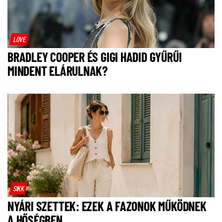
LOVE
BRADLEY COOPER ÉS GIGI HADID GYŰRŰI
MINDENT ELÁRULNAK?
SIKK
NYÁRI SZETTEK: EZEK A FAZONOK MŰKÖDNEK
A HŐSÉGBEN