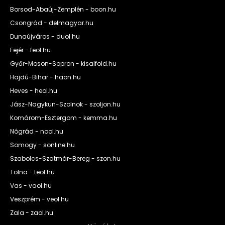
Borsod-Abaúj-Zemplén - boon.hu
Csongrád - delmagyar.hu
Dunaújváros - duol.hu
Fejér - feol.hu
Győr-Moson-Sopron - kisalfold.hu
Hajdú-Bihar - haon.hu
Heves - heol.hu
Jász-Nagykun-Szolnok - szoljon.hu
Komárom-Esztergom - kemma.hu
Nógrád - nool.hu
Somogy - sonline.hu
Szabolcs-Szatmár-Bereg - szon.hu
Tolna - teol.hu
Vas - vaol.hu
Veszprém - veol.hu
Zala - zaol.hu