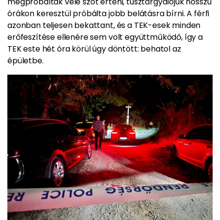
megpróbáltak vele szót érteni, túsztárgyalójuk hosszú
órákon keresztül próbálta jobb belátásra bírni. A férfi
azonban teljesen bekattant, és a TEK-esek minden
erőfeszítése ellenére sem volt együttműködő, így a
TEK este hét óra körül úgy döntött: behatol az
épületbe.