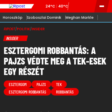
24°C
40°C
Horoszkóp
Szoboszlai Dominik
Meghan Markle
RIPOST
/
POLITIK
/
INSIDER
INSIDER
ESZTERGOMI ROBBANTÁS: A
PAJZS VÉDTE MEG A TEK-ESEK
EGY RÉSZÉT
ESZTERGOM
PAJZS
TEK
ESZTERGOMI ROBBANTÁS
ROBBANTÁS