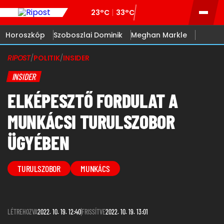
23°C
33°C
Horoszkóp
Szoboszlai Dominik
Meghan Markle
RIPOST
/
POLITIK
/
INSIDER
INSIDER
ELKÉPESZTŐ FORDULAT A
MUNKÁCSI TURULSZOBOR
ÜGYÉBEN
TURULSZOBOR
MUNKÁCS
LÉTREHOZVA
2022. 10. 19. 12:40
FRISSÍTVE
2022. 10. 19. 13:01