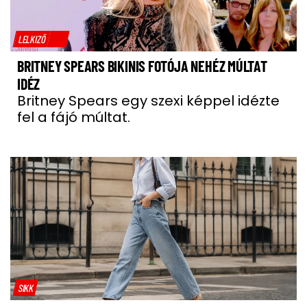
LELKIZŐ
BRITNEY SPEARS BIKINIS FOTÓJA NEHÉZ MÚLTAT
IDÉZ
Britney Spears egy szexi képpel idézte
fel a fájó múltat.
SIKK