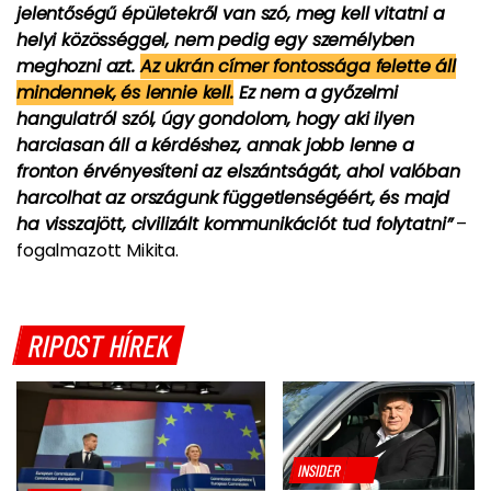
jelentőségű épületekről van szó, meg kell vitatni a
helyi közösséggel, nem pedig egy személyben
meghozni azt.
Az ukrán címer fontossága felette áll
mindennek, és lennie kell.
Ez nem a győzelmi
hangulatról szól, úgy gondolom, hogy aki ilyen
harciasan áll a kérdéshez, annak jobb lenne a
fronton érvényesíteni az elszántságát, ahol valóban
harcolhat az országunk függetlenségéért, és majd
ha visszajött, civilizált kommunikációt tud folytatni”
–
fogalmazott Mikita.
RIPOST HÍREK
INSIDER