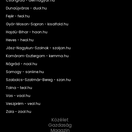
Csongrád - delmagyar.hu
Dunaújváros - duol.hu
Fejér - feol.hu
Győr-Moson-Sopron - kisalfold.hu
Hajdú-Bihar - haon.hu
Heves - heol.hu
Jász-Nagykun-Szolnok - szoljon.hu
Komárom-Esztergom - kemma.hu
Nógrád - nool.hu
Somogy - sonline.hu
Szabolcs-Szatmár-Bereg - szon.hu
Tolna - teol.hu
Vas - vaol.hu
Veszprém - veol.hu
Zala - zaol.hu
Közélet
Gazdaság
Magazin