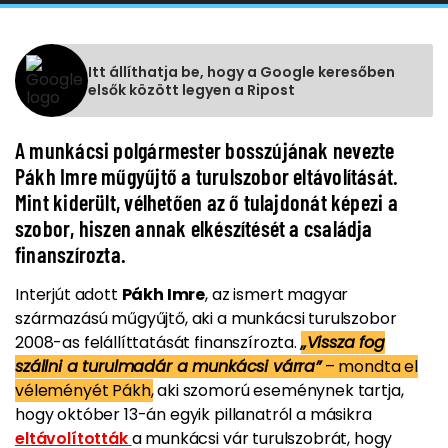
Itt állíthatja be, hogy a Google keresőben
elsők között legyen a Ripost
A munkácsi polgármester bosszújának nevezte
Pákh Imre műgyűjtő a turulszobor eltávolítását.
Mint kiderült, vélhetően az ő tulajdonát képezi a
szobor, hiszen annak elkészítését a családja
finanszírozta.
Interjút adott
Pákh Imre
, az ismert magyar
származású műgyűjtő, aki a munkácsi turulszobor
2008-as felállíttatását finanszírozta.
„Vissza fog
szállni a turulmadár a munkácsi várra”
– mondta el
véleményét Pákh,
aki szomorú eseménynek tartja,
hogy október 13-án egyik pillanatról a másikra
eltávolították
a munkácsi vár turulszobrát, hogy