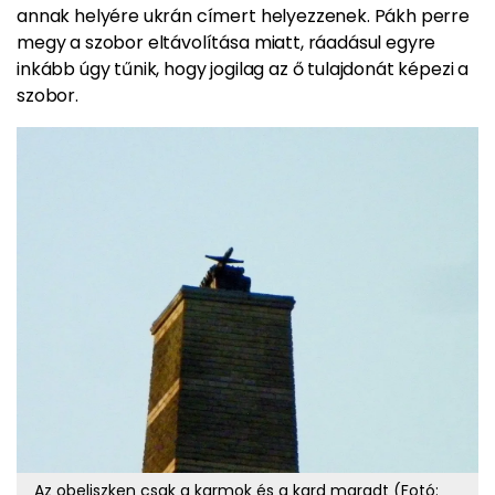
annak helyére ukrán címert helyezzenek. Pákh perre
megy a szobor eltávolítása miatt, ráadásul egyre
inkább úgy tűnik, hogy jogilag az ő tulajdonát képezi a
szobor.
Az obeliszken csak a karmok és a kard maradt (Fotó: