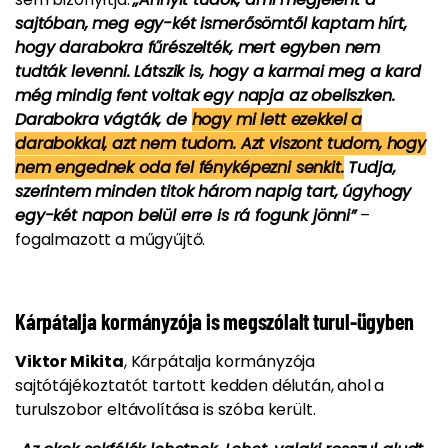
sajtóban, meg egy-két ismerősömtől kaptam hírt,
hogy darabokra fűrészelték, mert egyben nem
tudták levenni. Látszik is, hogy a karmai meg a kard
még mindig fent voltak egy napja az obeliszken.
Darabokra vágták, de
hogy mi lett ezekkel a
darabokkal, azt nem tudom. Azt viszont tudom, hogy
nem engednek oda fel fényképezni senkit.
Tudja,
szerintem minden titok három napig tart, úgyhogy
egy-két napon belül erre is rá fogunk jönni”
–
fogalmazott a műgyűjtő.
Kárpátalja kormányzója is megszólalt turul-ügyben
Viktor Mikita
, Kárpátalja kormányzója
sajtótájékoztatót tartott kedden délután, ahol a
turulszobor eltávolítása is szóba került.