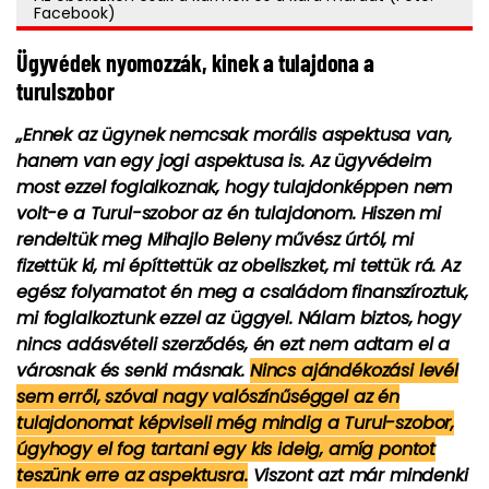
Facebook)
Ügyvédek nyomozzák, kinek a tulajdona a
turulszobor
„Ennek az ügynek nemcsak morális aspektusa van,
hanem van egy jogi aspektusa is. Az ügyvédeim
most ezzel foglalkoznak, hogy tulajdonképpen nem
volt-e a Turul-szobor az én tulajdonom. Hiszen mi
rendeltük meg Mihajlo Beleny művész úrtól, mi
fizettük ki, mi építtettük az obeliszket, mi tettük rá. Az
egész folyamatot én meg a családom finanszíroztuk,
mi foglalkoztunk ezzel az üggyel. Nálam biztos, hogy
nincs adásvételi szerződés, én ezt nem adtam el a
városnak és senki másnak.
Nincs ajándékozási levél
sem erről, szóval nagy valószínűséggel az én
tulajdonomat képviseli még mindig a Turul-szobor,
úgyhogy el fog tartani egy kis ideig, amíg pontot
teszünk erre az aspektusra.
Viszont azt már mindenki