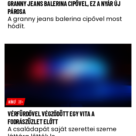
GRANNY JEANS BALERINA CIPŐVEL, EZ A NYÁR ÚJ
PÁROSA
A granny jeans balerina cipővel most
hódít.
NÍNÓ
18+
VÉRFÜRDŐVEL VÉGZŐDÖTT EGY VITA A
FODRÁSZÜZLET ELŐTT
A családapát saját szerettei szeme