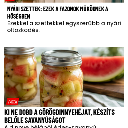
NYÁRI SZETTEK: EZEK A FAZONOK MŰKÖDNEK A
HŐSÉGBEN
Ezekkel a szettekkel egyszerűbb a nyári
öltözködés.
FAZÉK
KI NE DOBD A GÖRÖGDINNYEHÉJAT, KÉSZÍTS
BELŐLE SAVANYÚSÁGOT
A dinnye héjából édes-savanyú