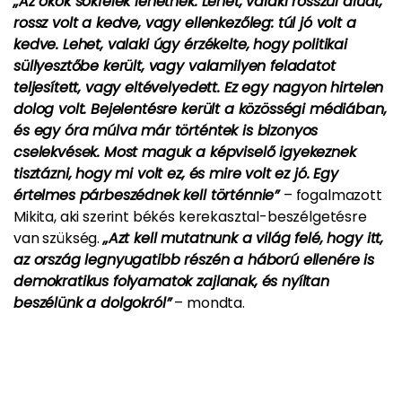
„Az okok sokfélék lehetnek. Lehet, valaki rosszul aludt,
rossz volt a kedve, vagy ellenkezőleg: túl jó volt a
kedve. Lehet, valaki úgy érzékelte, hogy politikai
süllyesztőbe került, vagy valamilyen feladatot
teljesített, vagy eltévelyedett. Ez egy nagyon hirtelen
dolog volt. Bejelentésre került a közösségi médiában,
és egy óra múlva már történtek is bizonyos
cselekvések. Most maguk a képviselő igyekeznek
tisztázni, hogy mi volt ez, és mire volt ez jó. Egy
értelmes párbeszédnek kell történnie”
– fogalmazott
Mikita, aki szerint békés kerekasztal-beszélgetésre
van szükség.
„Azt kell mutatnunk a világ felé, hogy itt,
az ország legnyugatibb részén a háború ellenére is
demokratikus folyamatok zajlanak, és nyíltan
beszélünk a dolgokról”
– mondta.