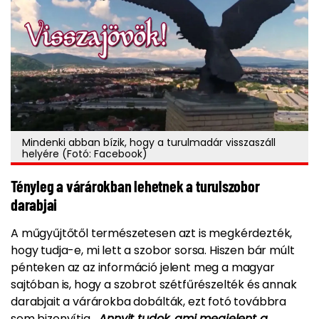
Mindenki abban bízik, hogy a turulmadár visszaszáll
helyére (Fotó: Facebook)
Tényleg a várárokban lehetnek a turulszobor
darabjai
A műgyűjtőtől természetesen azt is megkérdezték,
hogy tudja-e, mi lett a szobor sorsa. Hiszen bár múlt
pénteken az az információ jelent meg a magyar
sajtóban is, hogy a szobrot szétfűrészelték és annak
darabjait a várárokba dobálták, ezt fotó továbbra
sem bizonyítja.
„Annyit tudok, ami megjelent a