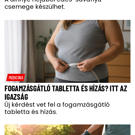
csemege készülhet.
MEDICINA
FOGAMZÁSGÁTLÓ TABLETTA ÉS HÍZÁS? ITT AZ
IGAZSÁG
Új kérdést vet fel a fogamzásgátló
tabletta és hízás.