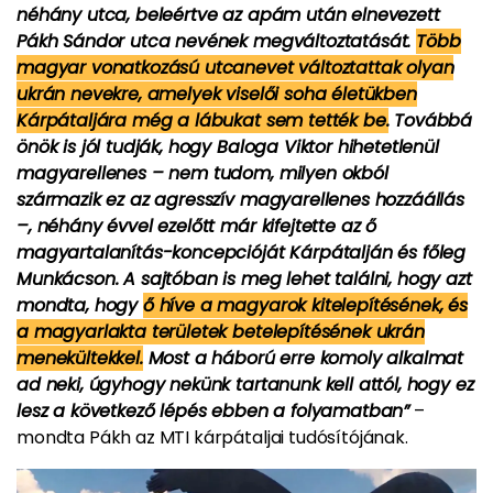
néhány utca, beleértve az apám után elnevezett
Pákh Sándor utca nevének megváltoztatását.
Több
magyar vonatkozású utcanevet változtattak olyan
ukrán nevekre, amelyek viselői soha életükben
Kárpátaljára még a lábukat sem tették be.
Továbbá
önök is jól tudják, hogy Baloga Viktor hihetetlenül
magyarellenes – nem tudom, milyen okból
származik ez az agresszív magyarellenes hozzáállás
–, néhány évvel ezelőtt már kifejtette az ő
magyartalanítás-koncepcióját Kárpátalján és főleg
Munkácson. A sajtóban is meg lehet találni, hogy azt
mondta, hogy
ő híve a magyarok kitelepítésének, és
a magyarlakta területek betelepítésének ukrán
menekültekkel.
Most a háború erre komoly alkalmat
ad neki, úgyhogy nekünk tartanunk kell attól, hogy ez
lesz a következő lépés ebben a folyamatban”
–
mondta Pákh az MTI kárpátaljai tudósítójának.