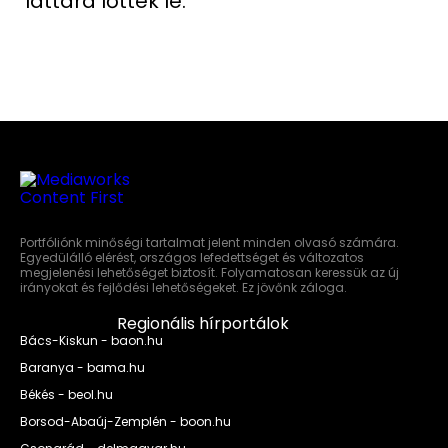
láttára lőtték le.
Portfóliónk minőségi tartalmat jelent minden olvasó számára.
Egyedülálló elérést, országos lefedettséget és változatos
megjelenési lehetőséget biztosít. Folyamatosan keressük az új
irányokat és fejlődési lehetőségeket. Ez jövőnk záloga.
Regionális hírportálok
Bács-Kiskun - baon.hu
Baranya - bama.hu
Békés - beol.hu
Borsod-Abaúj-Zemplén - boon.hu