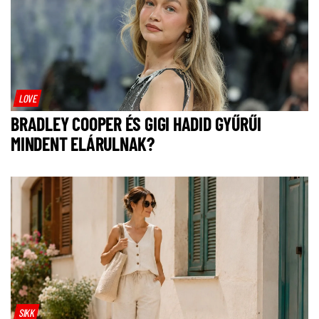
LOVE
BRADLEY COOPER ÉS GIGI HADID GYŰRŰI
MINDENT ELÁRULNAK?
SIKK