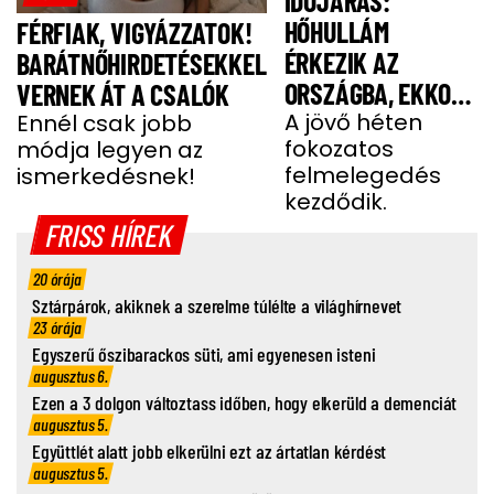
IDŐJÁRÁS:
HŐHULLÁM
FÉRFIAK, VIGYÁZZATOK!
ÉRKEZIK AZ
BARÁTNŐHIRDETÉSEKKEL
ORSZÁGBA, EKKOR
VERNEK ÁT A CSALÓK
ÉR IDE
A jövő héten
Ennél csak jobb
fokozatos
módja legyen az
felmelegedés
ismerkedésnek!
kezdődik.
FRISS HÍREK
20 órája
Sztárpárok, akiknek a szerelme túlélte a világhírnevet
23 órája
Egyszerű őszibarackos süti, ami egyenesen isteni
augusztus 6.
Ezen a 3 dolgon változtass időben, hogy elkerüld a demenciát
augusztus 5.
Együttlét alatt jobb elkerülni ezt az ártatlan kérdést
augusztus 5.