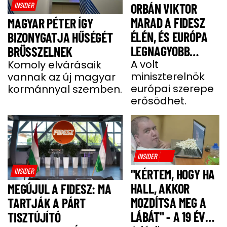
INSIDER
ORBÁN VIKTOR
MARAD A FIDESZ
MAGYAR PÉTER ÍGY
ÉLÉN, ÉS EURÓPA
BIZONYGATJA HŰSÉGÉT
LEGNAGYOBB
BRÜSSZELNEK
JOBBOLDALI
A volt
Komoly elvárásaik
miniszterelnök
vannak az új magyar
SZÖVETSÉGÉT
európai szerepe
kormánnyal szemben.
ÉPÍTI TOVÁBB
erősödhet.
INSIDER
INSIDER
"KÉRTEM, HOGY HA
HALL, AKKOR
MEGÚJUL A FIDESZ: MA
MOZDÍTSA MEG A
TARTJÁK A PÁRT
LÁBÁT" - A 19 ÉVES
TISZTÚJÍTÓ