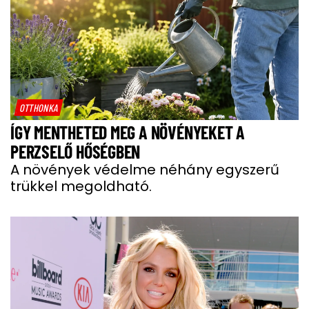
OTTHONKA
ÍGY MENTHETED MEG A NÖVÉNYEKET A
PERZSELŐ HŐSÉGBEN
A növények védelme néhány egyszerű
trükkel megoldható.