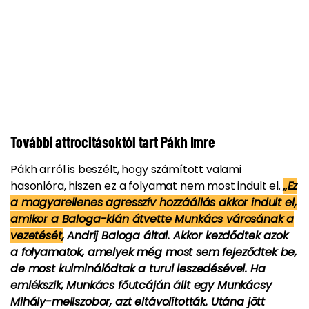
További attrocitásoktól tart Pákh Imre
Pákh arról is beszélt, hogy számított valami
hasonlóra, hiszen ez a folyamat nem most indult el.
„Ez
a magyarellenes agresszív hozzáállás akkor indult el,
amikor a Baloga-klán átvette Munkács városának a
vezetését,
Andrij Baloga által. Akkor kezdődtek azok
a folyamatok, amelyek még most sem fejeződtek be,
de most kulminálódtak a turul leszedésével. Ha
emlékszik, Munkács főutcáján állt egy Munkácsy
Mihály-mellszobor, azt eltávolították. Utána jött