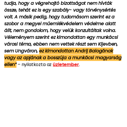
tudja, hogy a végrehajtó bizottságot nem hívták
össze, tehát ez is egy szabály- vagy törvénysértés
volt. A másik pedig, hogy tudomásom szerint ez a
szobor a megyei műemlékvédelem védelme alatt
állt, nem gondolom, hogy velük konzultáltak volna.
Véleményem szerint ez kimondottan egy munkácsi
városi téma, ebben nem vettek részt sem Kijevben,
sem Ungváron,
ez kimondottan Andrij Balogának
vagy az apjának a bosszúja a munkácsi magyarság
ellen”
– nyilatkozta az
üzletember
.