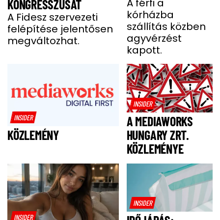
BENCE HÓNAPOKIG
A férfi a
KONGRESSZUSÁT
kórházba
KÓMÁBAN FEKÜDT
A Fidesz szervezeti
szállítás közben
felépítése jelentősen
A BALESETE UTÁN
agyvérzést
megváltozhat.
kapott.
INSIDER
INSIDER
A MEDIAWORKS
HUNGARY ZRT.
KÖZLEMÉNY
KÖZLEMÉNYE
INSIDER
INSIDER