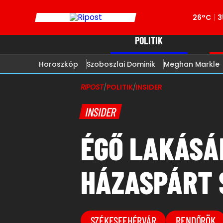
26°C
3
POLITIK
Horoszkóp
Szoboszlai Dominik
Meghan Markle
RIPOST
/
POLITIK
/
INSIDER
INSIDER
ÉGŐ LAKÁSÁ
HÁZASPÁRT 
SZÉKESFEHÉRVÁR
RENDŐRÖK