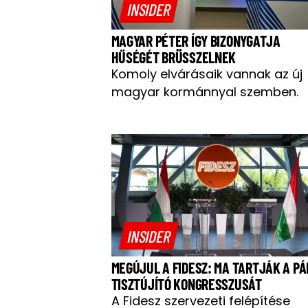
INSIDER
MAGYAR PÉTER ÍGY BIZONYGATJA
HŰSÉGÉT BRÜSSZELNEK
Komoly elvárásaik vannak az új
magyar kormánnyal szemben.
INSIDER
MEGÚJUL A FIDESZ: MA TARTJÁK A PÁ
TISZTÚJÍTÓ KONGRESSZUSÁT
A Fidesz szervezeti felépítése