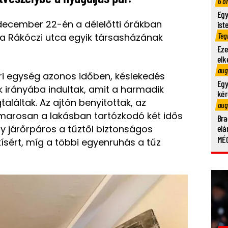
6 ó
Egy
december 22-én a délelőtti órákban
ist
Teg
t a Rákóczi utca egyik társasházának
Eze
elk
aug
dőri egység azonos időben, késlekedés
Egy
ek irányába indultak, amit a harmadik
kér
aláltak. Az ajtón benyitottak, az
aug
arosan a lakásban tartózkodó két idős
Bra
egy járőrpáros a tűztől biztonságos
elá
MÉG
ísért, míg a többi egyenruhás a tűz