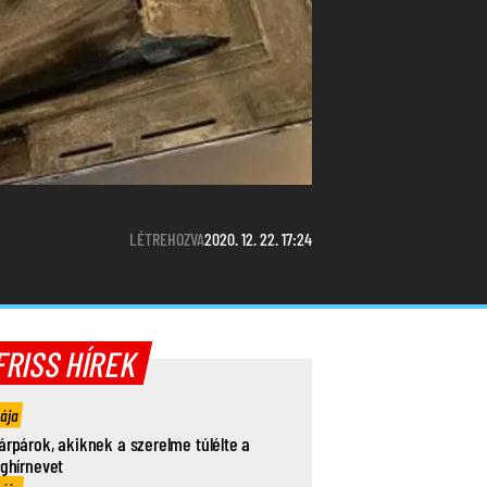
LÉTREHOZVA
2020. 12. 22. 17:24
FRISS HÍREK
rája
árpárok, akiknek a szerelme túlélte a
ághírnevet