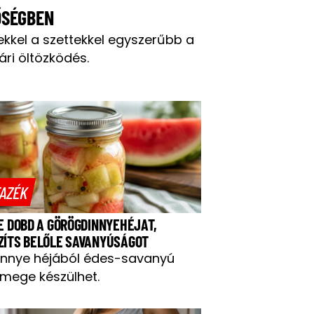
ŐSÉGBEN
ekkel a szettekkel egyszerűbb a
ári öltözködés.
AZÉK
NE DOBD A GÖRÖGDINNYEHÉJAT,
ZÍTS BELŐLE SAVANYÚSÁGOT
innye héjából édes-savanyú
mege készülhet.