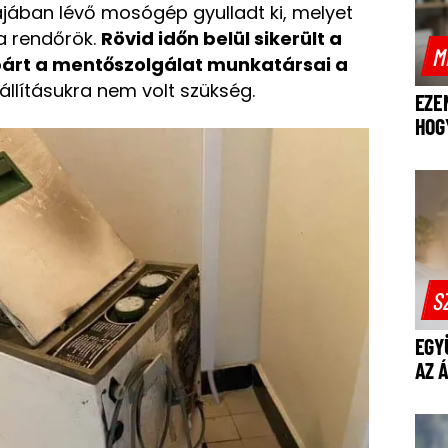
bájában lévő mosógép gyulladt ki, melyet
 a rendőrök.
Rövid időn belül sikerült a
M
spárt a mentőszolgálat munkatársai a
llításukra nem volt szükség.
EZE
HOG
S
EGY
AZ 