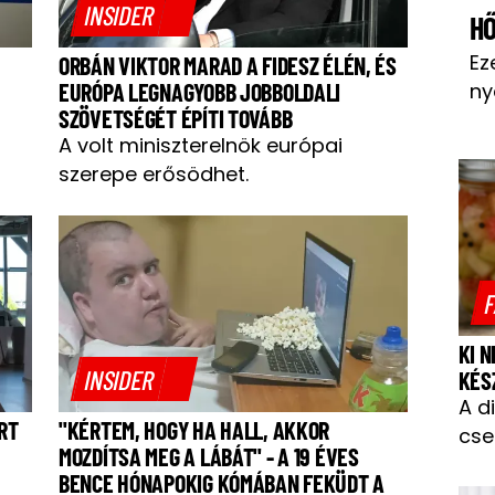
INSIDER
H
Ez
ORBÁN VIKTOR MARAD A FIDESZ ÉLÉN, ÉS
ny
EURÓPA LEGNAGYOBB JOBBOLDALI
SZÖVETSÉGÉT ÉPÍTI TOVÁBB
A volt miniszterelnök európai
szerepe erősödhet.
F
KI 
INSIDER
KÉS
A d
RT
"KÉRTEM, HOGY HA HALL, AKKOR
cse
MOZDÍTSA MEG A LÁBÁT" - A 19 ÉVES
BENCE HÓNAPOKIG KÓMÁBAN FEKÜDT A