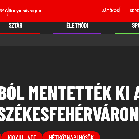
5°C
Ibolya névnapja
JÁTÉKOK
KERE
SZTÁR
ÉLETMÓDI
SP
BÓL MENTETTÉK KI A
SZÉKESFEHÉRVÁRON
KIGYULLADT
HÉTKÖZNAPI HŐSÖK