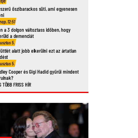
rája
szerű őszibarackos süti, ami egyenesen
eni
nap, 12:51
n a 3 dolgon változtass időben, hogy
erüld a demenciát
usztus 5.
üttlét alatt jobb elkerülni ezt az ártatlan
dést
usztus 5.
dley Cooper és Gigi Hadid gyűrűi mindent
rulnak?
 TÖBB FRISS HÍR