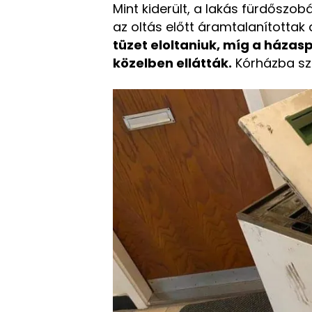
Mint kiderült, a lakás fürdőszo
az oltás előtt áramtalanítottak
tüzet eloltaniuk, míg a háza
közelben ellátták.
Kórházba szá