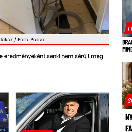
L
akók / Fotó: Police
BRA
MIN
e eredményeként senki nem sérült meg
S
NY
F