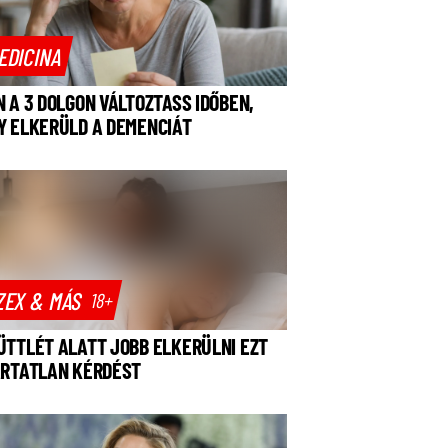
EDICINA
N A 3 DOLGON VÁLTOZTASS IDŐBEN,
Y ELKERÜLD A DEMENCIÁT
ZEX & MÁS
18+
ÜTTLÉT ALATT JOBB ELKERÜLNI EZT
ÁRTATLAN KÉRDÉST