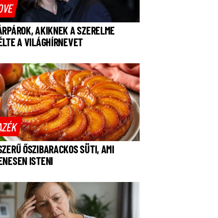
OVE
ÁRPÁROK, AKIKNEK A SZERELME
ÉLTE A VILÁGHÍRNEVET
AZÉK
SZERŰ ŐSZIBARACKOS SÜTI, AMI
ENESEN ISTENI