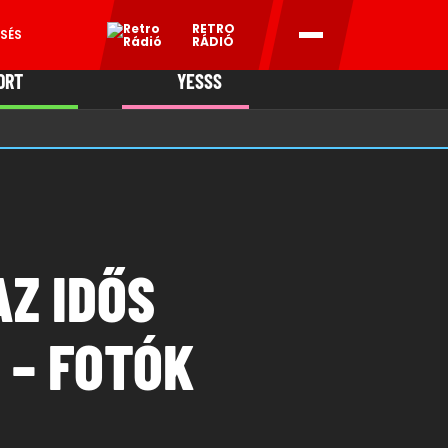
RETRO
SÉS
RÁDIÓ
ORT
YESSS
MANI
Z IDŐS
 – FOTÓK