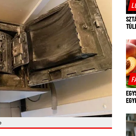
L
SZT
TÚL
F
EGY
EGY
e