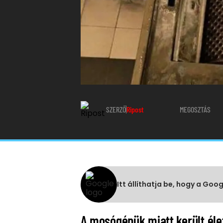
SZERZŐ
Ripost
MEGOSZTÁS
Itt állíthatja be, hogy a Goo
A mosógépük miatt került éle