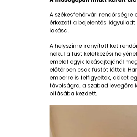
A székesfehérvári rendőrségre 
érkezett a bejelentés: kigyullad
lakása.
A helyszínre irányított két ren
nélkül a füst keletkezési helyén
emelet egyik lakásajtajánál megt
előtérben csak füstöt láttak.
Ham
emberre is felfigyeltek, akiket 
távolságra, a szabad levegőre k
oltásába kezdett.