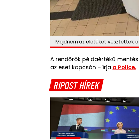
Majdnem az életüket vesztették a l
A rendőrök példaértékű mentés
az eset kapcsán – írja
a Police.
RIPOST HÍREK