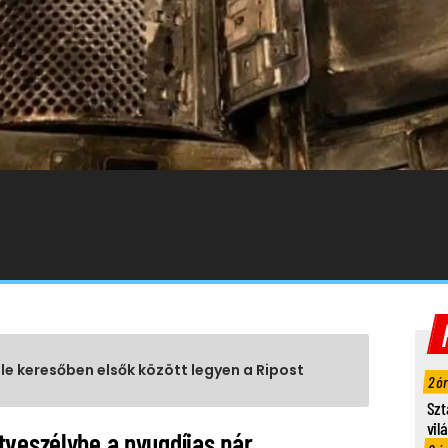
gle keresőben elsők között legyen a Ripost
2 ó
Szt
vil
tveszélybe a nyugdíjas pár.