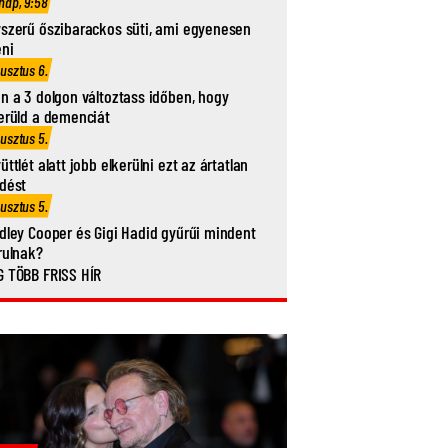
nap, 9:58
szerű őszibarackos süti, ami egyenesen
eni
usztus 6.
n a 3 dolgon változtass időben, hogy
erüld a demenciát
usztus 5.
üttlét alatt jobb elkerülni ezt az ártatlan
dést
usztus 5.
dley Cooper és Gigi Hadid gyűrűi mindent
rulnak?
 TÖBB FRISS HÍR