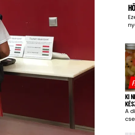
H
Ez
ny
F
KI 
KÉS
A d
cse