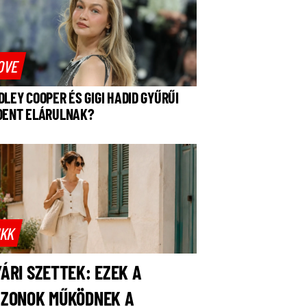
OVE
DLEY COOPER ÉS GIGI HADID GYŰRŰI
DENT ELÁRULNAK?
IKK
ÁRI SZETTEK: EZEK A
AZONOK MŰKÖDNEK A