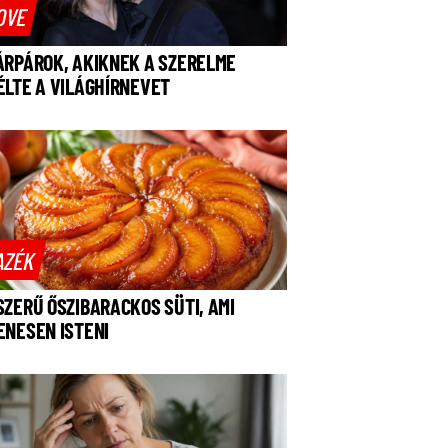
OVE
ÁRPÁROK, AKIKNEK A SZERELME
ÉLTE A VILÁGHÍRNEVET
AZÉK
SZERŰ ŐSZIBARACKOS SÜTI, AMI
ENESEN ISTENI