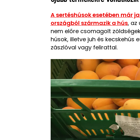
A sertéshúsok esetében már janu
országból származik a hús
, az
nem előre csomagolt zöldségek,
húsok, illetve juh és kecskehús e
zászlóval vagy felirattal.