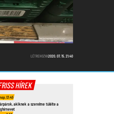
LÉTREHOZVA
2020. 07. 15. 21:40
FRISS HÍREK
nap, 13:45
árpárok, akiknek a szerelme túlélte a
ághírnevet