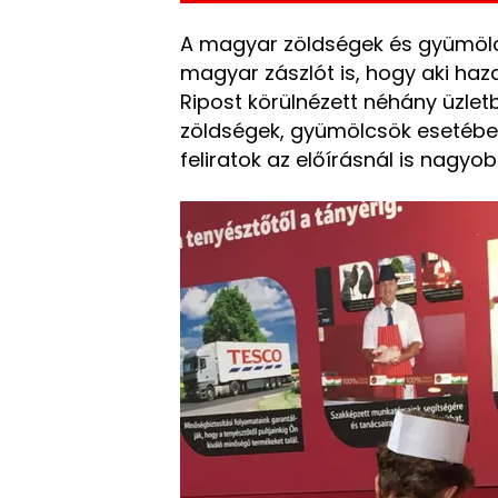
A magyar zöldségek és gyümölcsö
magyar zászlót is, hogy aki haza
Ripost körülnézett néhány üzlet
zöldségek, gyümölcsök esetében
feliratok az előírásnál is nagyob