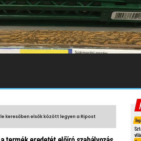
gle keresőben elsők között legyen a Ripost
Teg
Szt
vil
a termék eredetét előíró szabályozás.