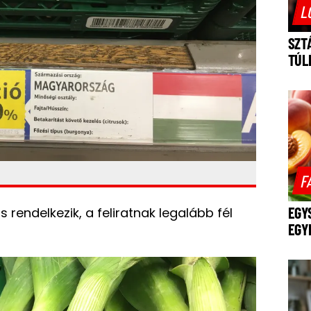
L
SZT
TÚL
F
EGY
 rendelkezik, a feliratnak legalább fél
EGY