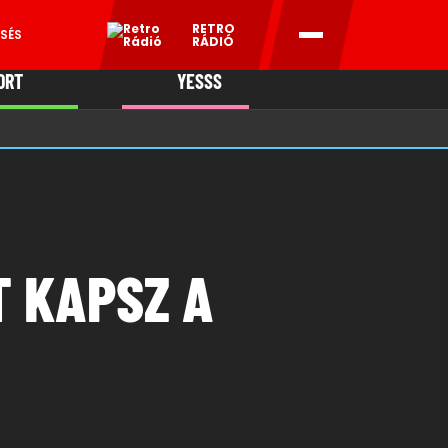
RETRO
SÉS
RÁDIÓ
ORT
YESSS
MANI
 KAPSZ A