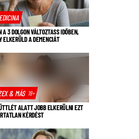
EDICINA
N A 3 DOLGON VÁLTOZTASS IDŐBEN,
Y ELKERÜLD A DEMENCIÁT
ZEX & MÁS
18+
ÜTTLÉT ALATT JOBB ELKERÜLNI EZT
ÁRTATLAN KÉRDÉST