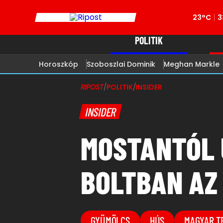
23°C
3
POLITIK
Horoszkóp
Szoboszlai Dominik
Meghan Markle
RIPOST
/
POLITIK
/
INSIDER
INSIDER
MOSTANTÓL 
BOLTBAN AZ
GYÜMÖLCS
HÚS
MAGYAR T