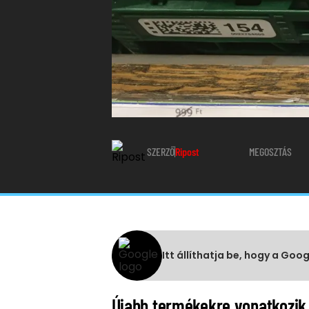
SZERZŐ
Ripost
MEGOSZTÁS
Itt állíthatja be, hogy a Goo
Újabb termékekre vonatkozik 