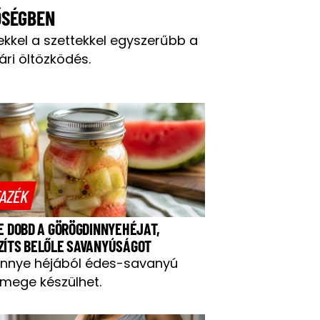
ŐSÉGBEN
ekkel a szettekkel egyszerűbb a
ári öltözködés.
AZÉK
NE DOBD A GÖRÖGDINNYEHÉJAT,
ZÍTS BELŐLE SAVANYÚSÁGOT
innye héjából édes-savanyú
mege készülhet.