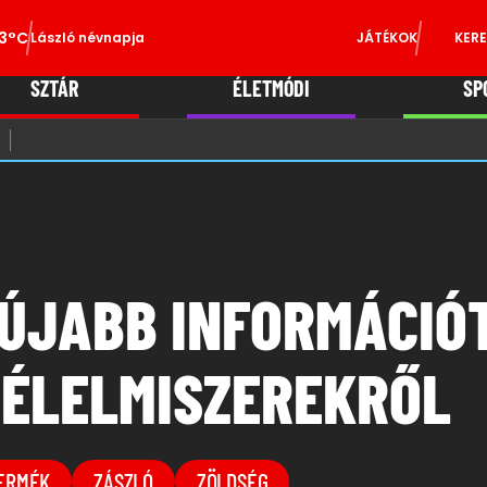
3°C
László névnapja
JÁTÉKOK
KERE
SZTÁR
ÉLETMÓDI
SP
ÚJABB INFORMÁCIÓT
 ÉLELMISZEREKRŐL
ERMÉK
ZÁSZLÓ
ZÖLDSÉG