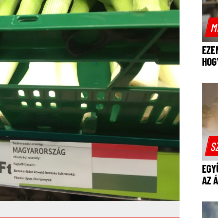
M
EZE
HOG
S
EGY
AZ 