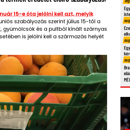
Teg
Egy
ár 15-e óta jelölni kell azt, melyik
ist
aug
 uniós szabályozás szerint július 15-től a
Eze
 gyümölcsök és a pultból kínált szárnyas
elk
setében is jelölni kell a származás helyét
aug
Egy
kér
aug
Bra
elá
MÉG