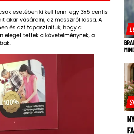
k esetében ki kell tenni egy 3x5 centis
it akar vásárolni, az messziről lássa.
A
ben és azt tapasztaltuk, hogy a
L
 eleget tettek a követelménynek, a
BRA
bak.
MIN
S
NY
F