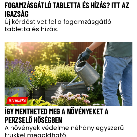
FOGAMZÁSGÁTLÓ TABLETTA ÉS HÍZÁS? ITT AZ
IGAZSÁG
Új kérdést vet fel a fogamzásgátló
tabletta és hízás.
OTTHONKA
ÍGY MENTHETED MEG A NÖVÉNYEKET A
PERZSELŐ HŐSÉGBEN
A növények védelme néhány egyszerű
trükkel megoldható.