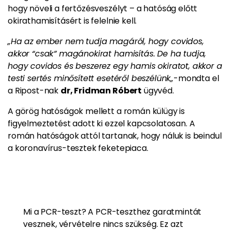
hogy növeli a fertőzésveszélyt – a hatóság előtt
okirathamisításért is felelnie kell.
„Ha az ember nem tudja magáról, hogy covidos,
akkor “csak” magánokirat hamisítás. De ha tudja,
hogy covidos és beszerez egy hamis okiratot, akkor a
testi sertés minősített esetéről beszélünk„
-mondta el
a Ripost-nak
dr, Fridman Róbert
ügyvéd.
A görög hatóságok mellett a román külügy is
figyelmeztetést adott ki ezzel kapcsolatosan. A
román hatóságok attól tartanak, hogy náluk is beindul
a koronavírus-tesztek feketepiaca.
Mi a PCR-teszt? A PCR-teszthez garatmintát
vesznek, vérvételre nincs szükség. Ez azt