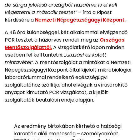
de sárga jelölésű országból hazaérve is el kell
végeztetni a második tesztet”
– írta a Ripost
kérdésére a
Nemzeti Népegészségügyi Központ.
A 48 óra különbséggel, két alkalommal elvégzendő
PCR tesztet a háziorvos rendeli meg
az
Országos
Mentőszolgálattól.
A vizsgálatkérő lapon minden
esetben fel kell tüntetni:
„utazáshoz kötött
mintavétel”
. A mentőszolgálat a mintákat a Nemzeti
Népegészségügyi Központ által kijelölt mikrobiológiai
laboratóriummal rendelkező egészségügyi
szolgáltatóhoz szállítja, ahol elvégzik a vírusörökítő
anyagot kimutató PCR vizsgálatot, a kijelölt
szolgáltatók beutalási rendje alapján.
Az eredmény birtokában kérhető a hatósági
karantén alóli mentesség – személyenként