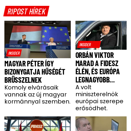
RIPOST HÍREK
INSIDER
INSIDER
ORBÁN VIKTOR
MARAD A FIDESZ
MAGYAR PÉTER ÍGY
ÉLÉN, ÉS EURÓPA
BIZONYGATJA HŰSÉGÉT
LEGNAGYOBB
BRÜSSZELNEK
JOBBOLDALI
A volt
Komoly elvárásaik
miniszterelnök
vannak az új magyar
SZÖVETSÉGÉT
európai szerepe
kormánnyal szemben.
ÉPÍTI TOVÁBB
erősödhet.