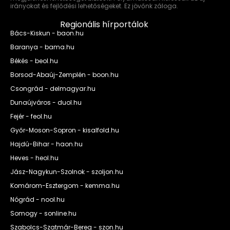
irányokat és fejlődési lehetőségeket. Ez jövőnk záloga.
Regionális hírportálok
Bács-Kiskun - baon.hu
Baranya - bama.hu
Békés - beol.hu
Borsod-Abaúj-Zemplén - boon.hu
Csongrád - delmagyar.hu
Dunaújváros - duol.hu
Fejér - feol.hu
Győr-Moson-Sopron - kisalfold.hu
Hajdú-Bihar - haon.hu
Heves - heol.hu
Jász-Nagykun-Szolnok - szoljon.hu
Komárom-Esztergom - kemma.hu
Nógrád - nool.hu
Somogy - sonline.hu
Szabolcs-Szatmár-Bereg - szon.hu