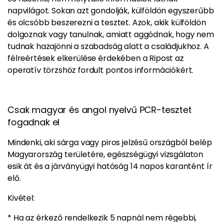
napvilágot. Sokan azt gondolják, külföldön egyszerűbb
és olcsóbb beszerezni a tesztet. Azok, akik külföldön
dolgoznak vagy tanulnak, amiatt aggódnak, hogy nem
tudnak hazajönni a szabadság alatt a családjukhoz. A
félreértések elkerülése érdekében a Ripost
az
operatív törzshöz fordult pontos információkért.
Csak magyar és angol nyelvű PCR-tesztet
fogadnak el
Mindenki, aki sárga vagy piros jelzésű országból belép
Magyarország területére, egészségügyi vizsgálaton
esik át és a járványügyi hatóság 14 napos karantént ír
elő.
Kivétel:
* Ha az érkező rendelkezik 5 napnál nem régebbi,