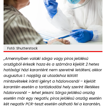
Fotó: Shutterstock
„Amennyiben valaki sárga vagy piros jelölésű
országból érkezik haza és a számára kijelölt 2 hetes
hatósági házi karantént nem szeretné letölteni, akkor
augusztus 1. napjáig az utazáshoz kötött
mintavételek iránti igényt a háziorvosnál – kijelölt
karantén esetén a tartózkodási hely szerint illetékes
háziorvosnál – lehet jelezni. Sárga jelölésű ország
esetén már egy negatív, piros jelölésű ország esetén
két negatív PCR-teszt esetén oldható fel a karantén,