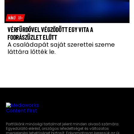
NÍNÓ
18+
VÉRFÜRDŐVEL VÉGZŐDÖTT EGY VITA A
FODRÁSZÜZLET ELŐTT
A családapát saját szerettei szeme
láttára lőtték le.
Portfóliónk minőségi tartalmat jelent minden olvasó számára.
Egyedülálló elérést, országos lefedettséget és változatos
megjelenési lehetőséget biztosít. Folyamatosan keressük az új