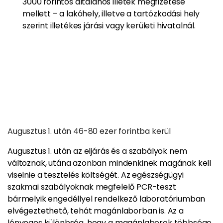
3000 forintos általános illeték megfizetése
mellett – a lakóhely, illetve a tartózkodási hely
szerint illetékes járási vagy kerületi hivatalnál.
Augusztus 1. után
46-
80
ezer forintba kerül
Augusztus 1. után az eljárás és a szabályok nem
változnak, utána azonban mindenkinek magának kell
viselnie a tesztelés költségét.
Az egészségügyi
szakmai szabályoknak megfelelő PCR-teszt
bármelyik engedéllyel rendelkező laboratóriumban
elvégeztethető, tehát magánlaborban is. Az a
lényeges különbség, hogy a magánlaborok többsége