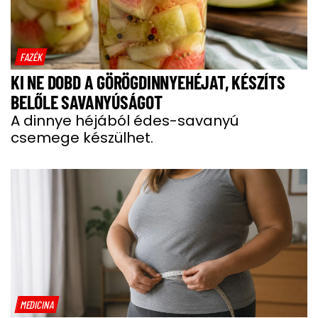
FAZÉK
KI NE DOBD A GÖRÖGDINNYEHÉJAT, KÉSZÍTS
BELŐLE SAVANYÚSÁGOT
A dinnye héjából édes-savanyú
csemege készülhet.
MEDICINA