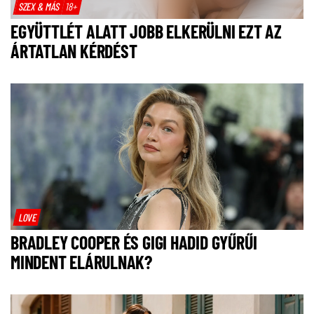
SZEX & MÁS
18+
EGYÜTTLÉT ALATT JOBB ELKERÜLNI EZT AZ
ÁRTATLAN KÉRDÉST
LOVE
BRADLEY COOPER ÉS GIGI HADID GYŰRŰI
MINDENT ELÁRULNAK?