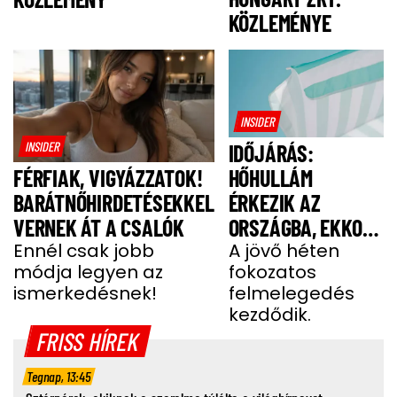
KÖZLEMÉNYE
INSIDER
INSIDER
IDŐJÁRÁS:
HŐHULLÁM
FÉRFIAK, VIGYÁZZATOK!
ÉRKEZIK AZ
BARÁTNŐHIRDETÉSEKKEL
ORSZÁGBA, EKKOR
VERNEK ÁT A CSALÓK
ÉR IDE
A jövő héten
Ennél csak jobb
fokozatos
módja legyen az
felmelegedés
ismerkedésnek!
kezdődik.
FRISS HÍREK
Tegnap, 13:45