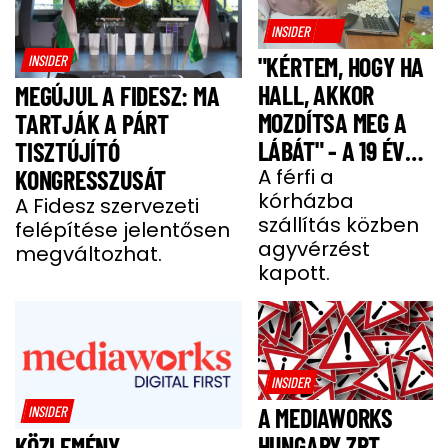
INSIDER
INSIDER
"KÉRTEM, HOGY HA
HALL, AKKOR
MEGÚJUL A FIDESZ: MA
MOZDÍTSA MEG A
TARTJÁK A PÁRT
LÁBÁT" - A 19 ÉVES
TISZTÚJÍTÓ
BENCE HÓNAPOKIG
A férfi a
KONGRESSZUSÁT
kórházba
KÓMÁBAN FEKÜDT
A Fidesz szervezeti
szállítás közben
felépítése jelentősen
A BALESETE UTÁN
agyvérzést
megváltozhat.
kapott.
INSIDER
INSIDER
A MEDIAWORKS
HUNGARY ZRT.
KÖZLEMÉNY