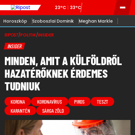
23°C
33°C
Horoszkóp
Szoboszlai Dominik
Meghan Markle
RIPOST
/
POLITIK
/
INSIDER
INSIDER
MINDEN, AMIT A KÜLFÖLDRŐL
HAZATÉRŐKNEK ÉRDEMES
TUDNIUK
KORONA
KORONAVÍRUS
PIROS
TESZT
KARANTÉN
SÁRGA ZÖLD