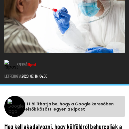
SZERZŐ
Ripost
LÉTREHOZVA
2020. 07. 16. 04:50
Itt állíthatja be, hogy a Google keresőben
elsők között legyen a Ripost
Meg kell akadályozni, hogy külföldről behurcolják a