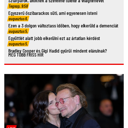
Sztárpárok, akiknek a szerelme túlélte a világhírnevet
Tegnap, 9:58
Egyszerű őszibarackos süti, ami egyenesen isteni
augusztus 6.
Ezen a 3 dolgon változtass időben, hogy elkerüld a demenciát
augusztus 5.
Együttlét alatt jobb elkerülni ezt az ártatlan kérdést
augusztus 5.
Bradley Cooper és Gigi Hadid gyűrűi mindent elárulnak?
MÉG TÖBB FRISS HÍR