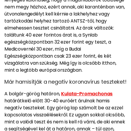
nem megy házhoz, ezért annak, aki karanténban van,
útvonalengedélyt kell kérnie a lakhelyhez vagy
tartózkodási helyhez tartozó ANTSZ-től, hogy
elmehessen tesztet csináltatni. Az árak változók:
találtunk 40 ezer forintos árat is, a Synlab
egészségközpontban 32 ezer forint egy teszt, a
Medicovernél 30 ezer, míg a Budai
Egészségközpontban csak 23 ezer forint, és két
vizsgálatra van szükség.
Még így is olcsóbb itthon,
mint a legtöbb európai országban.
Már hamisítják a negatív koronavírus teszteket!
A bolgár-görög határon,
Kulata-Promachonas
határátkelő előtt 30-40 euróért árulnak hamis
negatív teszteket. Egy görög lap számolt be az ezzel
kapcsolatos visszaélésekről.
Ez ugyan sokkal olcsóbb,
mint a valódi teszt és nem is kell rá várni, de aki ennek
a segítségével kel át a határon, annak – túl azon,