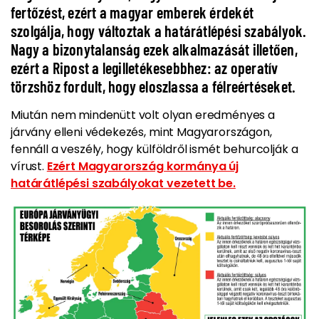
fertőzést, ezért a magyar emberek érdekét
szolgálja, hogy változtak a határátlépési szabályok.
Nagy a bizonytalanság ezek alkalmazását illetően,
ezért a Ripost a legilletékesebbhez: az operatív
törzshöz fordult, hogy eloszlassa a félreértéseket.
Miután nem mindenütt volt olyan eredményes a
járvány elleni védekezés, mint Magyarországon,
fennáll a veszély, hogy külföldről ismét behurcolják a
vírust.
Ezért Magyarország kormánya új
határátlépési szabályokat vezetett be.