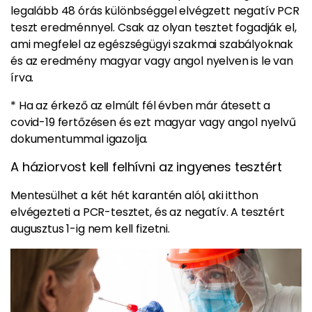
legalább 48 órás különbséggel elvégzett negatív PCR
teszt eredménnyel. Csak az olyan tesztet fogadják el,
ami megfelel az egészségügyi szakmai szabályoknak
és az eredmény magyar vagy angol nyelven is le van
írva.
* Ha az érkező az elmúlt fél évben már átesett a
covid-19 fertőzésen és ezt magyar vagy angol nyelvű
dokumentummal igazolja.
A háziorvost kell felhívni az ingyenes tesztért
Mentesülhet a két hét karantén alól, aki itthon
elvégezteti a PCR-tesztet, és az negatív. A tesztért
augusztus 1-ig nem kell fizetni.