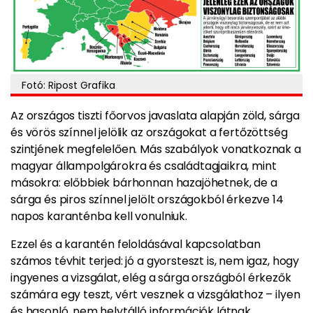
Fotó: Ripost Grafika
Az országos tiszti főorvos javaslata alapján zöld, sárga
és vörös színnel jelölik az országokat a fertőzöttség
szintjének megfelelően. Más szabályok vonatkoznak a
magyar állampolgárokra és családtagjaikra, mint
másokra: előbbiek bárhonnan hazajöhetnek,
de a
sárga és piros színnel jelölt országokból érkezve 14
napos karanténba kell vonulniuk.
Ezzel és a karantén feloldásával kapcsolatban
számos tévhit terjed: jó a gyorsteszt is, nem igaz, hogy
ingyenes a vizsgálat, elég a sárga országból érkezők
számára egy teszt, vért vesznek a vizsgálathoz – ilyen
és hasonló, nem helytálló információk látnak