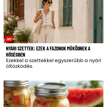
SIKK
NYÁRI SZETTEK: EZEK A FAZONOK MŰKÖDNEK A
HŐSÉGBEN
Ezekkel a szettekkel egyszerűbb a nyári
öltözködés.