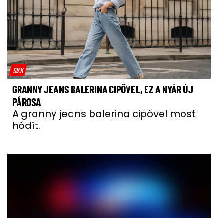
SIKK
GRANNY JEANS BALERINA CIPŐVEL, EZ A NYÁR ÚJ
PÁROSA
A granny jeans balerina cipővel most
hódít.