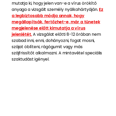
mutatja ki, hogy jelen van-e a vírus örökítő
anyaga a vizsgált személy nyálkahártyáján.
Ez
a legbiztosabb módja annak, hogy
megállapítsák, fertőzhet-e, már a tünetek
megjelenése előtt kimutatja a vírus
jelenlétét.
A vizsgálat előtti 8-12 órában nem
szabad inni, enni, dohányozni, fogat mosni,
szájat öblíteni, rágógumit vagy más
szájfrissítőt alkalmazni. A mintavétel speciális
szaktudást igényel.