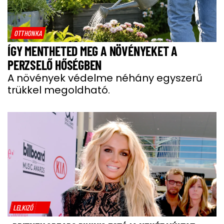
OTTHONKA
ÍGY MENTHETED MEG A NÖVÉNYEKET A
PERZSELŐ HŐSÉGBEN
A növények védelme néhány egyszerű
trükkel megoldható.
LELKIZŐ