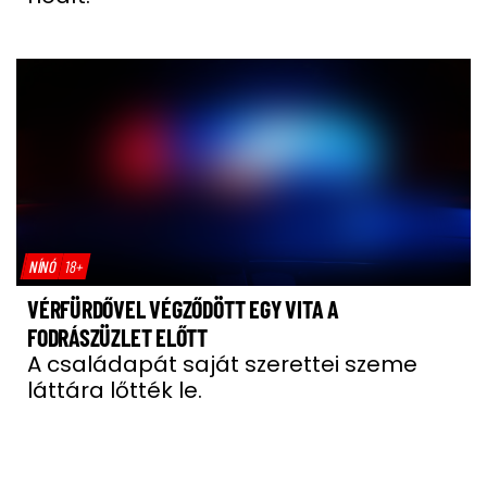
NÍNÓ
18+
VÉRFÜRDŐVEL VÉGZŐDÖTT EGY VITA A
FODRÁSZÜZLET ELŐTT
A családapát saját szerettei szeme
láttára lőtték le.