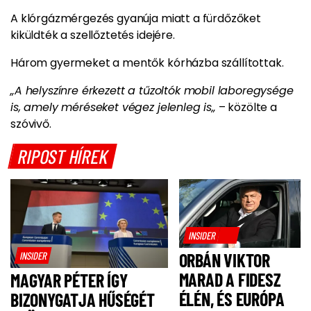
A klórgázmérgezés gyanúja miatt a fürdőzőket
kiküldték a szellőztetés idejére.
Három gyermeket a mentők kórházba szállítottak.
„A helyszínre érkezett a tűzoltók mobil laboregysége
is, amely méréseket végez jelenleg is„
– közölte a
szóvivő.
RIPOST HÍREK
INSIDER
INSIDER
ORBÁN VIKTOR
MARAD A FIDESZ
MAGYAR PÉTER ÍGY
ÉLÉN, ÉS EURÓPA
BIZONYGATJA HŰSÉGÉT