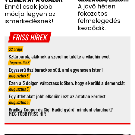
ÉR IDE
A jövő héten
Ennél csak jobb
fokozatos
módja legyen az
felmelegedés
ismerkedésnek!
kezdődik.
FRISS HÍREK
22 órája
Sztárpárok, akiknek a szerelme túlélte a világhírnevet
Tegnap, 9:58
Egyszerű őszibarackos süti, ami egyenesen isteni
augusztus 6.
Ezen a 3 dolgon változtass időben, hogy elkerüld a demenciát
augusztus 5.
Együttlét alatt jobb elkerülni ezt az ártatlan kérdést
augusztus 5.
Bradley Cooper és Gigi Hadid gyűrűi mindent elárulnak?
MÉG TÖBB FRISS HÍR