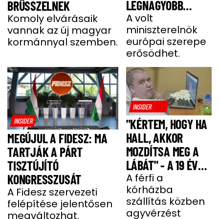
LEGNAGYOBB
BRÜSSZELNEK
JOBBOLDALI
A volt
Komoly elvárásaik
miniszterelnök
vannak az új magyar
SZÖVETSÉGÉT
európai szerepe
kormánnyal szemben.
ÉPÍTI TOVÁBB
erősödhet.
INSIDER
INSIDER
"KÉRTEM, HOGY HA
HALL, AKKOR
MEGÚJUL A FIDESZ: MA
MOZDÍTSA MEG A
TARTJÁK A PÁRT
LÁBÁT" - A 19 ÉVES
TISZTÚJÍTÓ
BENCE HÓNAPOKIG
A férfi a
KONGRESSZUSÁT
kórházba
KÓMÁBAN FEKÜDT
A Fidesz szervezeti
szállítás közben
felépítése jelentősen
A BALESETE UTÁN
agyvérzést
megváltozhat.