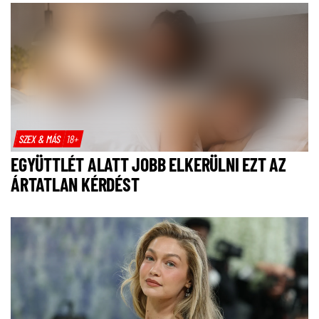
SZEX & MÁS
18+
EGYÜTTLÉT ALATT JOBB ELKERÜLNI EZT AZ
ÁRTATLAN KÉRDÉST