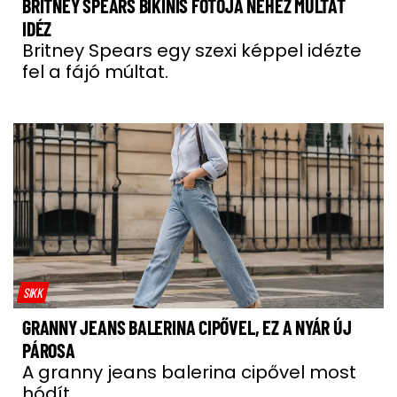
BRITNEY SPEARS BIKINIS FOTÓJA NEHÉZ MÚLTAT
IDÉZ
Britney Spears egy szexi képpel idézte
fel a fájó múltat.
SIKK
GRANNY JEANS BALERINA CIPŐVEL, EZ A NYÁR ÚJ
PÁROSA
A granny jeans balerina cipővel most
hódít.