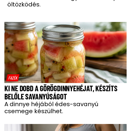
öltözködés.
FAZÉK
KI NE DOBD A GÖRÖGDINNYEHÉJAT, KÉSZÍTS
BELŐLE SAVANYÚSÁGOT
A dinnye héjából édes-savanyú
csemege készülhet.