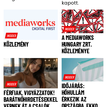
kapott.
INSIDER
INSIDER
A MEDIAWORKS
HUNGARY ZRT.
KÖZLEMÉNY
KÖZLEMÉNYE
INSIDER
INSIDER
IDŐJÁRÁS:
HŐHULLÁM
FÉRFIAK, VIGYÁZZATOK!
ÉRKEZIK AZ
BARÁTNŐHIRDETÉSEKKEL
ORSZÁGBA, EKKOR
VERNEK ÁT A CSALÓK