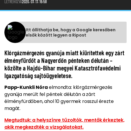
LÉTREHOZVA
2020. 07. 17. 16:58
Itt állíthatja be, hogy a Google keresőben
elsők között legyen a Ripost
Klórgázmérgezés gyanúja miatt kiürítettek egy zárt
élményfürdőt a Nagyerdőn pénteken délután –
közölte a Hajdú-Bihar megyei Katasztrófavédelmi
Igazgatóság sajtóügyeletese.
Papp-Kunkli Nóra
elmondta: klórgázmérgezés
gyanúja merült fel péntek délután a zárt
élményfürdőben, ahol 10 gyermek rosszul érezte
magát.
Megtudtuk: a helyszínre tűzoltók, mentők érkeztek,
akik megkezdték a vizsgálatokat.