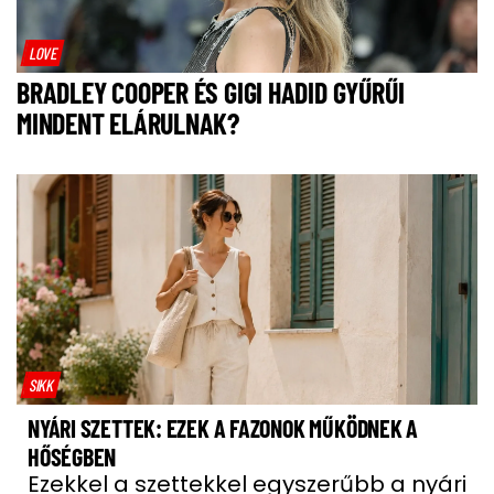
LOVE
BRADLEY COOPER ÉS GIGI HADID GYŰRŰI
MINDENT ELÁRULNAK?
SIKK
NYÁRI SZETTEK: EZEK A FAZONOK MŰKÖDNEK A
HŐSÉGBEN
Ezekkel a szettekkel egyszerűbb a nyári