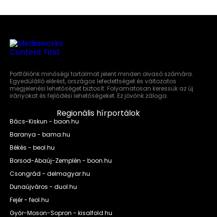
Portfóliónk minőségi tartalmat jelent minden olvasó számára.
Egyedülálló elérést, országos lefedettséget és változatos
megjelenési lehetőséget biztosít. Folyamatosan keressük az új
irányokat és fejlődési lehetőségeket. Ez jövőnk záloga.
Regionális hírportálok
Bács-Kiskun - baon.hu
Baranya - bama.hu
Békés - beol.hu
Borsod-Abaúj-Zemplén - boon.hu
Csongrád - delmagyar.hu
Dunaújváros - duol.hu
Fejér - feol.hu
Győr-Moson-Sopron - kisalfold.hu