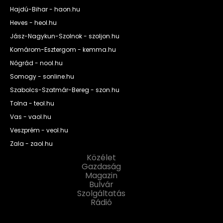
Hajdú-Bihar - haon.hu
Heves - heol.hu
Jász-Nagykun-Szolnok - szoljon.hu
Komárom-Esztergom - kemma.hu
Nógrád - nool.hu
Somogy - sonline.hu
Szabolcs-Szatmár-Bereg - szon.hu
Tolna - teol.hu
Vas - vaol.hu
Veszprém - veol.hu
Zala - zaol.hu
Közélet
Gazdaság
Magazin
Bulvár
Szolgáltatás
Rádió