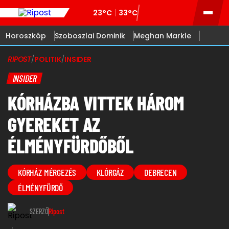
23°C
33°C
Horoszkóp
Szoboszlai Dominik
Meghan Markle
RIPOST
/
POLITIK
/
INSIDER
INSIDER
KÓRHÁZBA VITTEK HÁROM
GYEREKET AZ
ÉLMÉNYFÜRDŐBŐL
KÓRHÁZ MÉRGEZÉS
KLÓRGÁZ
DEBRECEN
ÉLMÉNYFÜRDŐ
SZERZŐ
Ripost