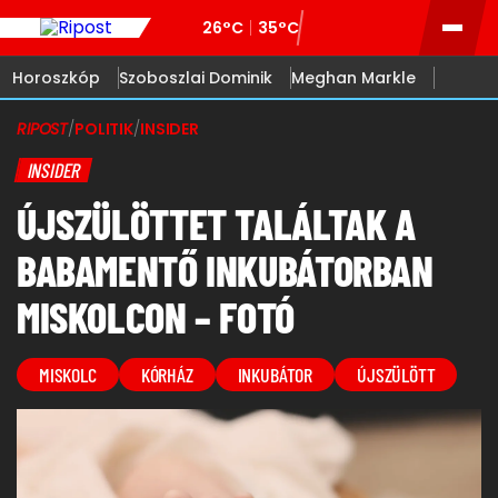
26°C
35°C
Horoszkóp
Szoboszlai Dominik
Meghan Markle
RIPOST
/
POLITIK
/
INSIDER
INSIDER
ÚJSZÜLÖTTET TALÁLTAK A
BABAMENTŐ INKUBÁTORBAN
MISKOLCON – FOTÓ
MISKOLC
KÓRHÁZ
INKUBÁTOR
ÚJSZÜLÖTT