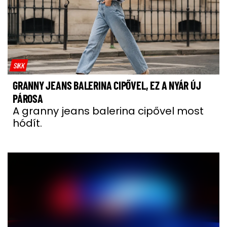
SIKK
GRANNY JEANS BALERINA CIPŐVEL, EZ A NYÁR ÚJ
PÁROSA
A granny jeans balerina cipővel most
hódít.