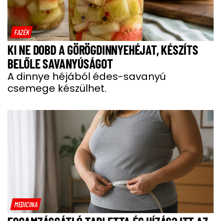
FAZÉK
KI NE DOBD A GÖRÖGDINNYEHÉJAT, KÉSZÍTS
BELŐLE SAVANYÚSÁGOT
A dinnye héjából édes-savanyú
csemege készülhet.
MEDICINA