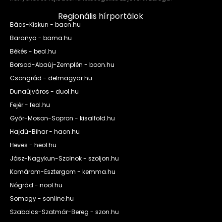
Regionális hírportálok
Bács-Kiskun - baon.hu
Baranya - bama.hu
Békés - beol.hu
Borsod-Abaúj-Zemplén - boon.hu
Csongrád - delmagyar.hu
Dunaújváros - duol.hu
Fejér - feol.hu
Győr-Moson-Sopron - kisalfold.hu
Hajdú-Bihar - haon.hu
Heves - heol.hu
Jász-Nagykun-Szolnok - szoljon.hu
Komárom-Esztergom - kemma.hu
Nógrád - nool.hu
Somogy - sonline.hu
Szabolcs-Szatmár-Bereg - szon.hu