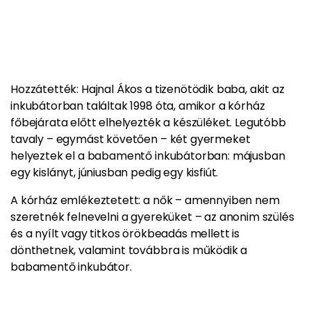
Hozzátették:
Hajnal Ákos a tizenötödik baba, akit az
inkubátorban találtak 1998 óta, amikor a kórház
főbejárata előtt elhelyezték a készüléket.
Legutóbb
tavaly – egymást követően – két gyermeket
helyeztek el a babamentő inkubátorban: májusban
egy kislányt, júniusban pedig egy kisfiút.
A kórház emlékeztetett: a nők – amennyiben nem
szeretnék felnevelni a gyereküket – az anonim szülés
és a nyílt vagy titkos örökbeadás mellett is
dönthetnek, valamint továbbra is működik a
babamentő inkubátor.