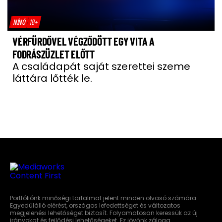
NÍNÓ
18+
VÉRFÜRDŐVEL VÉGZŐDÖTT EGY VITA A
FODRÁSZÜZLET ELŐTT
A családapát saját szerettei szeme
láttára lőtték le.
Portfóliónk minőségi tartalmat jelent minden olvasó számára.
Egyedülálló elérést, országos lefedettséget és változatos
megjelenési lehetőséget biztosít. Folyamatosan keressük az új
irányokat és fejlődési lehetőségeket. Ez jövőnk záloga.