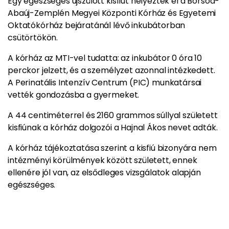
Egy egészséges újszülött kisfiút helyeztek el a Borsod-
Abaúj-Zemplén Megyei Központi Kórház és Egyetemi
Oktatókórház bejáratánál lévő inkubátorban
csütörtökön.
A kórház az MTI-vel tudatta: az inkubátor 0 óra 10
perckor jelzett, és a személyzet azonnal intézkedett.
A Perinatális Intenzív Centrum (PIC) munkatársai
vették gondozásba a gyermeket.
A 44 centiméterrel és 2160 grammos súllyal született
kisfiúnak a kórház dolgozói a Hajnal Ákos nevet adták.
A kórház tájékoztatása szerint a kisfiú bizonyára nem
intézményi körülmények között született, ennek
ellenére jól van, az elsődleges vizsgálatok alapján
egészséges.