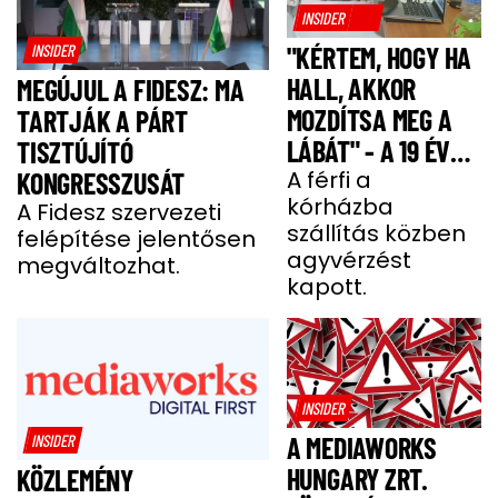
INSIDER
INSIDER
"KÉRTEM, HOGY HA
HALL, AKKOR
MEGÚJUL A FIDESZ: MA
MOZDÍTSA MEG A
TARTJÁK A PÁRT
LÁBÁT" - A 19 ÉVES
TISZTÚJÍTÓ
BENCE HÓNAPOKIG
A férfi a
KONGRESSZUSÁT
kórházba
KÓMÁBAN FEKÜDT
A Fidesz szervezeti
szállítás közben
felépítése jelentősen
A BALESETE UTÁN
agyvérzést
megváltozhat.
kapott.
INSIDER
INSIDER
A MEDIAWORKS
HUNGARY ZRT.
KÖZLEMÉNY