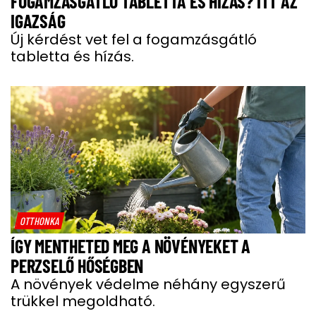
FOGAMZÁSGÁTLÓ TABLETTA ÉS HÍZÁS? ITT AZ
IGAZSÁG
Új kérdést vet fel a fogamzásgátló
tabletta és hízás.
OTTHONKA
ÍGY MENTHETED MEG A NÖVÉNYEKET A
PERZSELŐ HŐSÉGBEN
A növények védelme néhány egyszerű
trükkel megoldható.