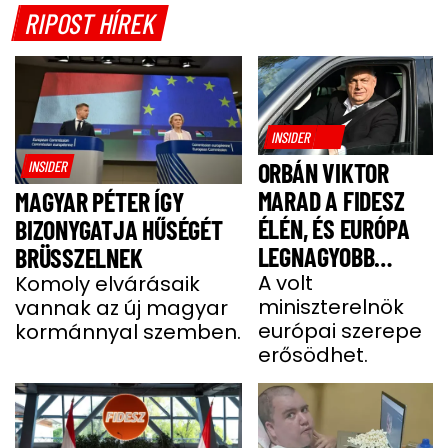
RIPOST HÍREK
INSIDER
INSIDER
ORBÁN VIKTOR
MARAD A FIDESZ
MAGYAR PÉTER ÍGY
ÉLÉN, ÉS EURÓPA
BIZONYGATJA HŰSÉGÉT
LEGNAGYOBB
BRÜSSZELNEK
JOBBOLDALI
A volt
Komoly elvárásaik
miniszterelnök
vannak az új magyar
SZÖVETSÉGÉT
európai szerepe
kormánnyal szemben.
ÉPÍTI TOVÁBB
erősödhet.