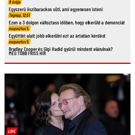
8 órája
Egyszerű őszibarackos süti, ami egyenesen isteni
Tegnap, 12:51
Ezen a 3 dolgon változtass időben, hogy elkerüld a demenciát
augusztus 5.
Együttlét alatt jobb elkerülni ezt az ártatlan kérdést
augusztus 5.
Bradley Cooper és Gigi Hadid gyűrűi mindent elárulnak?
MÉG TÖBB FRISS HÍR
LOVE