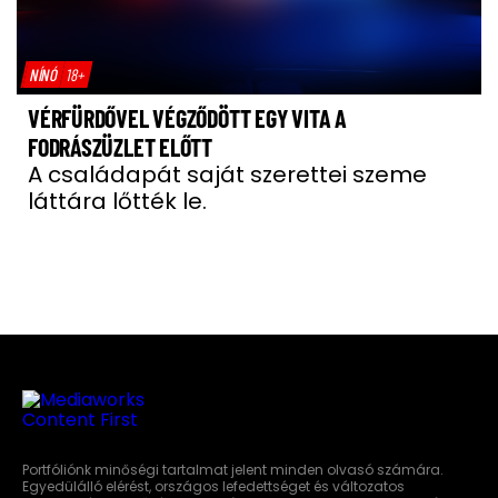
NÍNÓ
18+
VÉRFÜRDŐVEL VÉGZŐDÖTT EGY VITA A
FODRÁSZÜZLET ELŐTT
A családapát saját szerettei szeme
láttára lőtték le.
Portfóliónk minőségi tartalmat jelent minden olvasó számára.
Egyedülálló elérést, országos lefedettséget és változatos