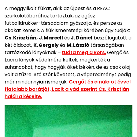
A meggyilkolt fiúkat, akik az Újpest és a REAC
szurkolótáborához tartoztak, az egész
futballdrukker-társadalom gyászolja, és persze az
okokat keresik. A fiúk ismeretségi körében úgy tudják:
Cs. Krisztián, J. Marcell
és
J. Dániel
beszólogatott a
két áldozat,
K. Gergely
és
M. László
társaságában
tartózkodó lányoknak –
tudta meg a Bors.
Gergő és
Laci a lányok védelmére keltek, megkérték a
suhancokat, hogy hagyják őket békén, de ez csak olaj
volt a tűzre.
Szó szót követett, a végeredményt pedig
már mindannyian ismerjük:
Gergőt és a nála öt évvel
fiatalabb barátját, Lacit a vád szerint Cs. Krisztián
halálra késelte.