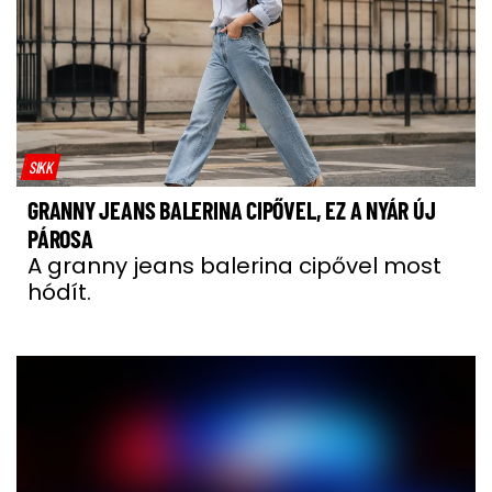
SIKK
GRANNY JEANS BALERINA CIPŐVEL, EZ A NYÁR ÚJ
PÁROSA
A granny jeans balerina cipővel most
hódít.