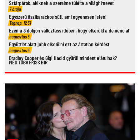
Sztárpárok, akiknek a szerelme túlélte a világhírnevet
7 órája
Egyszerű őszibarackos süti, ami egyenesen isteni
Tegnap, 12:51
Ezen a 3 dolgon változtass időben, hogy elkerüld a demenciát
augusztus 5.
Együttlét alatt jobb elkerülni ezt az ártatlan kérdést
augusztus 5.
Bradley Cooper és Gigi Hadid gyűrűi mindent elárulnak?
MÉG TÖBB FRISS HÍR