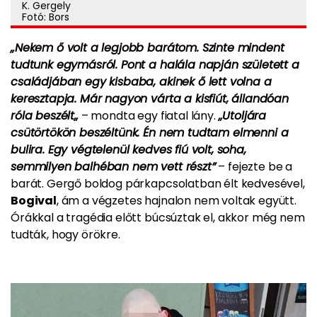
K. Gergely
Fotó: Bors
„Nekem ő volt a legjobb barátom. Szinte mindent
tudtunk egymásról. Pont a halála napján született a
családjában egy kisbaba, akinek ő lett volna a
keresztapja. Már nagyon várta a kisfiút, állandóan
róla beszélt„
– mondta egy fiatal lány.
„Utoljára
csütörtökön beszéltünk. Én nem tudtam elmenni a
bulira. Egy végtelenül kedves fiú volt, soha,
semmilyen balhéban nem vett részt”
– fejezte be a
barát. Gergő boldog párkapcsolatban élt kedvesével,
Bogival
, ám a végzetes hajnalon nem voltak együtt.
Órákkal a tragédia előtt búcsúztak el, akkor még nem
tudták, hogy örökre.