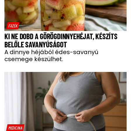
FAZÉK
KI NE DOBD A GÖRÖGDINNYEHÉJAT, KÉSZÍTS
BELŐLE SAVANYÚSÁGOT
A dinnye héjából édes-savanyú
csemege készülhet.
MEDICINA