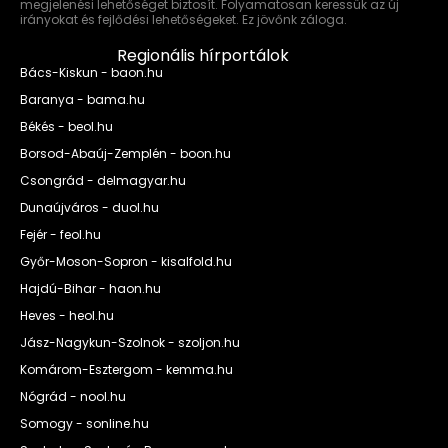
megjelenési lehetőséget biztosít. Folyamatosan keressük az új
irányokat és fejlődési lehetőségeket. Ez jövőnk záloga.
Regionális hírportálok
Bács-Kiskun - baon.hu
Baranya - bama.hu
Békés - beol.hu
Borsod-Abaúj-Zemplén - boon.hu
Csongrád - delmagyar.hu
Dunaújváros - duol.hu
Fejér - feol.hu
Győr-Moson-Sopron - kisalfold.hu
Hajdú-Bihar - haon.hu
Heves - heol.hu
Jász-Nagykun-Szolnok - szoljon.hu
Komárom-Esztergom - kemma.hu
Nógrád - nool.hu
Somogy - sonline.hu