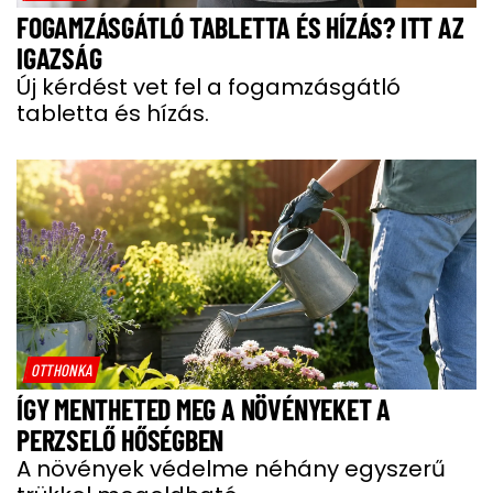
FOGAMZÁSGÁTLÓ TABLETTA ÉS HÍZÁS? ITT AZ
IGAZSÁG
Új kérdést vet fel a fogamzásgátló
tabletta és hízás.
OTTHONKA
ÍGY MENTHETED MEG A NÖVÉNYEKET A
PERZSELŐ HŐSÉGBEN
A növények védelme néhány egyszerű