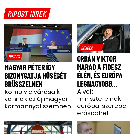
RIPOST HÍREK
INSIDER
INSIDER
ORBÁN VIKTOR
MARAD A FIDESZ
MAGYAR PÉTER ÍGY
ÉLÉN, ÉS EURÓPA
BIZONYGATJA HŰSÉGÉT
LEGNAGYOBB
BRÜSSZELNEK
JOBBOLDALI
A volt
Komoly elvárásaik
miniszterelnök
vannak az új magyar
SZÖVETSÉGÉT
európai szerepe
kormánnyal szemben.
ÉPÍTI TOVÁBB
erősödhet.