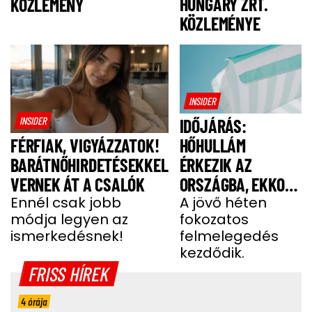
HUNGARY ZRT.
KÖZLEMÉNY
KÖZLEMÉNYE
INSIDER
INSIDER
IDŐJÁRÁS:
HŐHULLÁM
FÉRFIAK, VIGYÁZZATOK!
ÉRKEZIK AZ
BARÁTNŐHIRDETÉSEKKEL
ORSZÁGBA, EKKOR
VERNEK ÁT A CSALÓK
ÉR IDE
A jövő héten
Ennél csak jobb
fokozatos
módja legyen az
felmelegedés
ismerkedésnek!
kezdődik.
FRISS HÍREK
4 órája