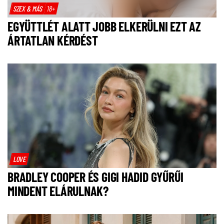
SZEX & MÁS
18+
EGYÜTTLÉT ALATT JOBB ELKERÜLNI EZT AZ
ÁRTATLAN KÉRDÉST
LOVE
BRADLEY COOPER ÉS GIGI HADID GYŰRŰI
MINDENT ELÁRULNAK?