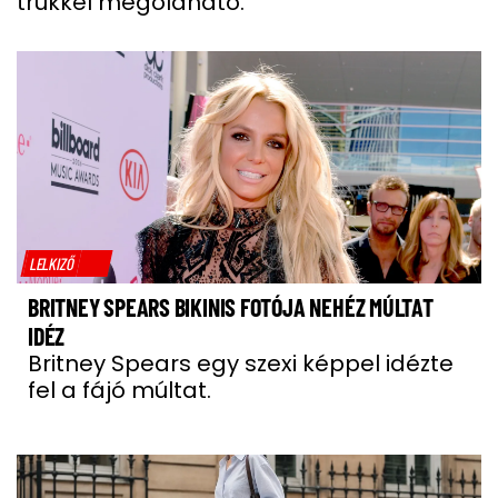
trükkel megoldható.
LELKIZŐ
BRITNEY SPEARS BIKINIS FOTÓJA NEHÉZ MÚLTAT
IDÉZ
Britney Spears egy szexi képpel idézte
fel a fájó múltat.