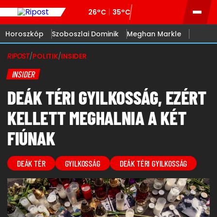
26°C
35°C
Horoszkóp
Szoboszlai Dominik
Meghan Markle
RIPOST
/
POLITIK
/
INSIDER
INSIDER
DEÁK TÉRI GYILKOSSÁG, EZÉRT
KELLETT MEGHALNIA A KÉT
FIÚNAK
DEÁK TÉR
GYILKOSSÁG
DEÁK TÉRI GYILKOSSÁG