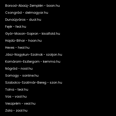
Borsod-Abaúj-Zemplén - boon.hu
Csongrád - delmagyar.hu
Dunaújváros - duol.hu
Fejér - feol.hu
Győr-Moson-Sopron - kisalfold.hu
Hajdú-Bihar - haon.hu
Heves - heol.hu
Jász-Nagykun-Szolnok - szoljon.hu
Komárom-Esztergom - kemma.hu
Nógrád - nool.hu
Somogy - sonline.hu
Szabolcs-Szatmár-Bereg - szon.hu
Tolna - teol.hu
Vas - vaol.hu
Veszprém - veol.hu
Zala - zaol.hu