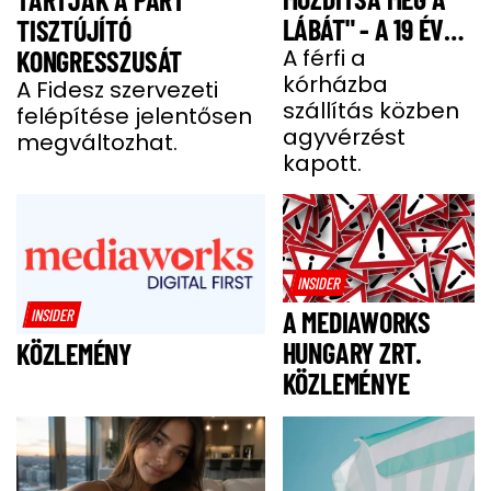
LÁBÁT" - A 19 ÉVES
TISZTÚJÍTÓ
BENCE HÓNAPOKIG
A férfi a
KONGRESSZUSÁT
kórházba
KÓMÁBAN FEKÜDT
A Fidesz szervezeti
szállítás közben
felépítése jelentősen
A BALESETE UTÁN
agyvérzést
megváltozhat.
kapott.
INSIDER
INSIDER
A MEDIAWORKS
HUNGARY ZRT.
KÖZLEMÉNY
KÖZLEMÉNYE