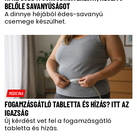
BELŐLE SAVANYÚSÁGOT
A dinnye héjából édes-savanyú
csemege készülhet.
MEDICINA
FOGAMZÁSGÁTLÓ TABLETTA ÉS HÍZÁS? ITT AZ
IGAZSÁG
Új kérdést vet fel a fogamzásgátló
tabletta és hízás.