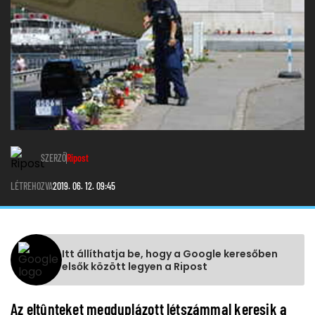
SZERZŐ
Ripost
LÉTREHOZVA
2019. 06. 12. 09:45
Itt állíthatja be, hogy a Google keresőben
elsők között legyen a Ripost
Az eltûnteket megduplázott létszámmal keresik a