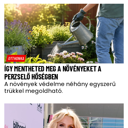
OTTHONKA
ÍGY MENTHETED MEG A NÖVÉNYEKET A
PERZSELŐ HŐSÉGBEN
A növények védelme néhány egyszerű
trükkel megoldható.