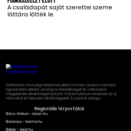
A családapát saját szerettei szeme
láttára lőtték le.
Portfóliónk minőségi tartalmat jelent minden olvasó számára.
Egyedülálló elérést, országos lefedettséget és változatos
megjelenési lehetőséget biztosít. Folyamatosan keressük az új
irányokat és fejlődési lehetőségeket. Ez jövőnk záloga.
Regionális hírportálok
Bács-Kiskun - baon.hu
Baranya - bama.hu
Békés - beol.hu