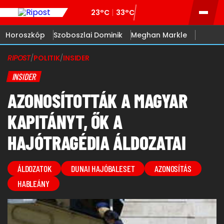
23°C
33°C
Horoszkóp
Szoboszlai Dominik
Meghan Markle
RIPOST
/
POLITIK
/
INSIDER
INSIDER
AZONOSÍTOTTÁK A MAGYAR
KAPITÁNYT, ŐK A
HAJÓTRAGÉDIA ÁLDOZATAI
ÁLDOZATOK
DUNAI HAJÓBALESET
AZONOSÍTÁS
HABLEÁNY