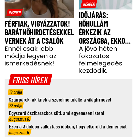
INSIDER
INSIDER
IDŐJÁRÁS:
HŐHULLÁM
FÉRFIAK, VIGYÁZZATOK!
ÉRKEZIK AZ
BARÁTNŐHIRDETÉSEKKEL
ORSZÁGBA, EKKOR
VERNEK ÁT A CSALÓK
ÉR IDE
A jövő héten
Ennél csak jobb
fokozatos
módja legyen az
felmelegedés
ismerkedésnek!
kezdődik.
FRISS HÍREK
18 órája
Sztárpárok, akiknek a szerelme túlélte a világhírnevet
22 órája
Egyszerű őszibarackos süti, ami egyenesen isteni
augusztus 6.
Ezen a 3 dolgon változtass időben, hogy elkerüld a demenciát
augusztus 5.