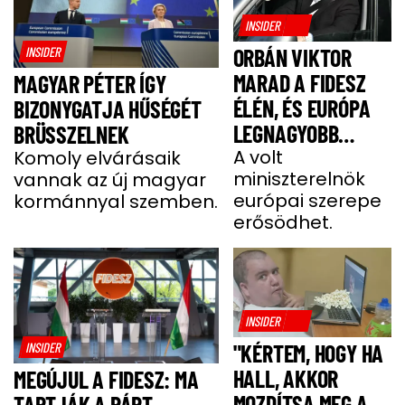
INSIDER
INSIDER
ORBÁN VIKTOR
MARAD A FIDESZ
MAGYAR PÉTER ÍGY
ÉLÉN, ÉS EURÓPA
BIZONYGATJA HŰSÉGÉT
LEGNAGYOBB
BRÜSSZELNEK
JOBBOLDALI
A volt
Komoly elvárásaik
miniszterelnök
vannak az új magyar
SZÖVETSÉGÉT
európai szerepe
kormánnyal szemben.
ÉPÍTI TOVÁBB
erősödhet.
INSIDER
INSIDER
"KÉRTEM, HOGY HA
HALL, AKKOR
MEGÚJUL A FIDESZ: MA
MOZDÍTSA MEG A
TARTJÁK A PÁRT