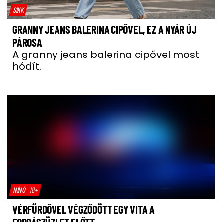
SIKK
GRANNY JEANS BALERINA CIPŐVEL, EZ A NYÁR ÚJ
PÁROSA
A granny jeans balerina cipővel most
hódít.
NÍNÓ
18+
VÉRFÜRDŐVEL VÉGZŐDÖTT EGY VITA A
FODRÁSZÜZLET ELŐTT