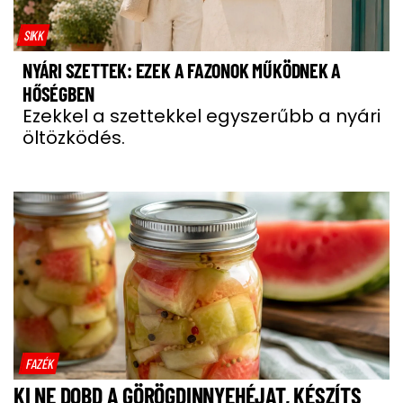
SIKK
NYÁRI SZETTEK: EZEK A FAZONOK MŰKÖDNEK A
HŐSÉGBEN
Ezekkel a szettekkel egyszerűbb a nyári
öltözködés.
FAZÉK
KI NE DOBD A GÖRÖGDINNYEHÉJAT, KÉSZÍTS