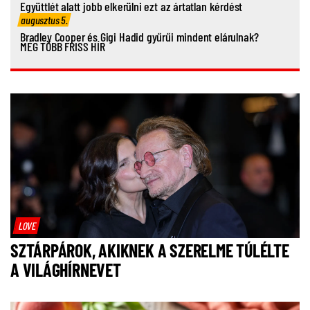
Együttlét alatt jobb elkerülni ezt az ártatlan kérdést
augusztus 5.
Bradley Cooper és Gigi Hadid gyűrűi mindent elárulnak?
MÉG TÖBB FRISS HÍR
LOVE
SZTÁRPÁROK, AKIKNEK A SZERELME TÚLÉLTE
A VILÁGHÍRNEVET