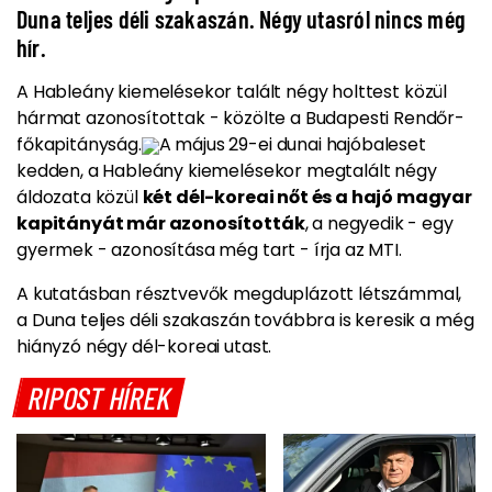
Duna teljes déli szakaszán. Négy utasról nincs még
hír.
A
Hableány kiemelésekor
talált
négy holttest közül
hármat azonosítottak
- közölte a Budapesti Rendőr-
főkapitányság.
A május 29-ei dunai hajóbaleset
kedden, a
Hableány kiemelésekor
megtalált négy
áldozata közül
két dél-koreai nőt és a hajó magyar
kapitányát már azonosították
, a negyedik - egy
gyermek - azonosítása még tart - írja az MTI.
A kutatásban résztvevők megduplázott létszámmal
,
a Duna teljes déli szakaszán továbbra is
keresik
a még
hiányzó négy dél-koreai utast.
RIPOST HÍREK