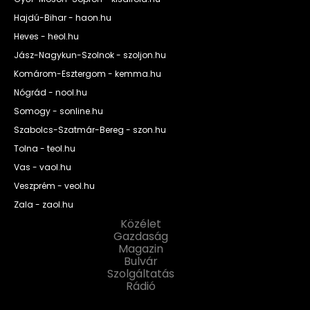
Hajdú-Bihar - haon.hu
Heves - heol.hu
Jász-Nagykun-Szolnok - szoljon.hu
Komárom-Esztergom - kemma.hu
Nógrád - nool.hu
Somogy - sonline.hu
Szabolcs-Szatmár-Bereg - szon.hu
Tolna - teol.hu
Vas - vaol.hu
Veszprém - veol.hu
Zala - zaol.hu
Közélet
Gazdaság
Magazin
Bulvár
Szolgáltatás
Rádió