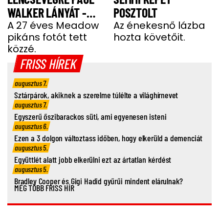
WALKER LÁNYÁT -
POSZTOLT
FOTÓ
A 27 éves Meadow
Az énekesnő lázba
pikáns fotót tett
hozta követőit.
közzé.
FRISS HÍREK
augusztus 7.
Sztárpárok, akiknek a szerelme túlélte a világhírnevet
augusztus 7.
Egyszerű őszibarackos süti, ami egyenesen isteni
augusztus 6.
Ezen a 3 dolgon változtass időben, hogy elkerüld a demenciát
augusztus 5.
Együttlét alatt jobb elkerülni ezt az ártatlan kérdést
augusztus 5.
Bradley Cooper és Gigi Hadid gyűrűi mindent elárulnak?
MÉG TÖBB FRISS HÍR