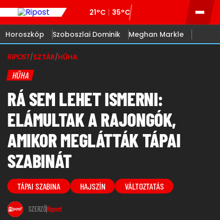
21°C
35°C
Horoszkóp
Szoboszlai Dominik
Meghan Markle
RIPOST
/
SZTÁR
/
HŰHA
HŰHA
RÁ SEM LEHET ISMERNI:
ELÁMULTAK A RAJONGÓK,
AMIKOR MEGLÁTTÁK TÁPAI
SZABINÁT
TÁPAI SZABINA
HAJSZÍN
VÁLTOZTATÁS
SZERZŐ
Ripost