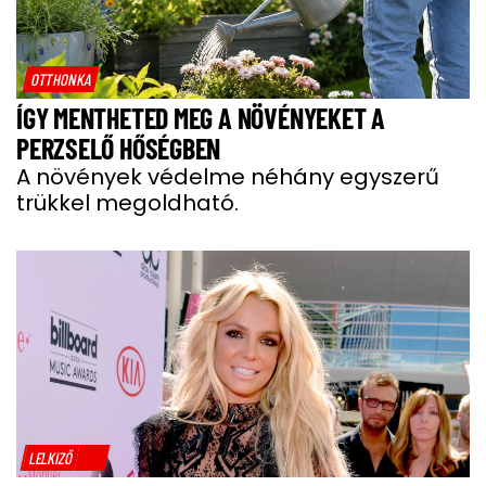
OTTHONKA
ÍGY MENTHETED MEG A NÖVÉNYEKET A
PERZSELŐ HŐSÉGBEN
A növények védelme néhány egyszerű
trükkel megoldható.
LELKIZŐ