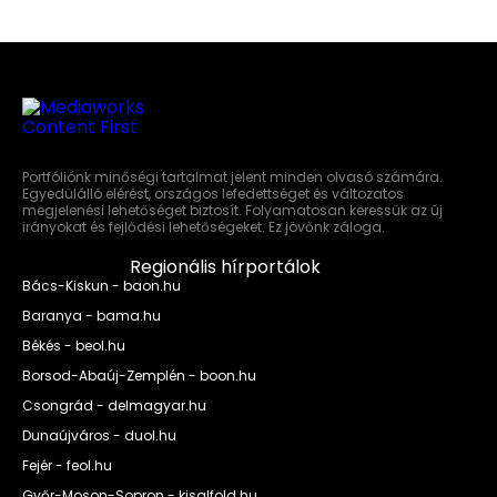
Portfóliónk minőségi tartalmat jelent minden olvasó számára.
Egyedülálló elérést, országos lefedettséget és változatos
megjelenési lehetőséget biztosít. Folyamatosan keressük az új
irányokat és fejlődési lehetőségeket. Ez jövőnk záloga.
Regionális hírportálok
Bács-Kiskun - baon.hu
Baranya - bama.hu
Békés - beol.hu
Borsod-Abaúj-Zemplén - boon.hu
Csongrád - delmagyar.hu
Dunaújváros - duol.hu
Fejér - feol.hu
Győr-Moson-Sopron - kisalfold.hu