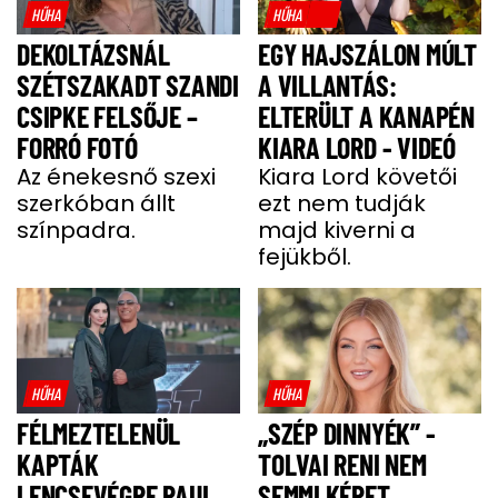
HŰHA
HŰHA
DEKOLTÁZSNÁL
EGY HAJSZÁLON MÚLT
SZÉTSZAKADT SZANDI
A VILLANTÁS:
CSIPKE FELSŐJE –
ELTERÜLT A KANAPÉN
FORRÓ FOTÓ
KIARA LORD - VIDEÓ
Az énekesnő szexi
Kiara Lord követői
szerkóban állt
ezt nem tudják
színpadra.
majd kiverni a
fejükből.
HŰHA
HŰHA
FÉLMEZTELENÜL
„SZÉP DINNYÉK” -
KAPTÁK
TOLVAI RENI NEM
LENCSEVÉGRE PAUL
SEMMI KÉPET