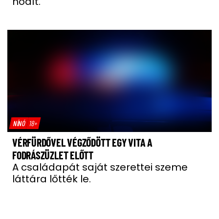
hódít.
NÍNÓ
18+
VÉRFÜRDŐVEL VÉGZŐDÖTT EGY VITA A
FODRÁSZÜZLET ELŐTT
A családapát saját szerettei szeme
láttára lőtték le.