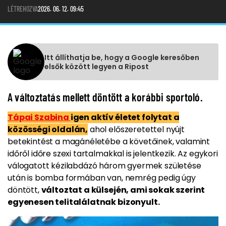
LÉTREHOZVA
2026. 06. 12. 09:45
Itt állíthatja be, hogy a Google keresőben
elsők között legyen a Ripost
A változtatás mellett döntött a korábbi sportoló.
Tápai Szabina
igen aktív életet folytat a
közösségi oldalán,
ahol előszeretettel nyújt
betekintést a magánéletébe a követőinek, valamint
időről időre szexi tartalmakkal is jelentkezik. Az egykori
válogatott kézilabdázó három gyermek születése
után is bomba formában van, nemrég pedig úgy
döntött,
változtat a külsején, ami sokak szerint
egyenesen telitalálatnak bizonyult.