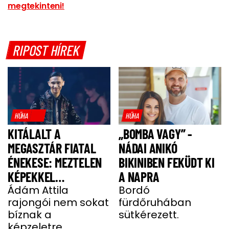
megtekinteni!
RIPOST HÍREK
HŰHA
HŰHA
KITÁLALT A
„BOMBA VAGY” -
MEGASZTÁR FIATAL
NÁDAI ANIKÓ
ÉNEKESE: MEZTELEN
BIKINIBEN FEKÜDT KI
KÉPEKKEL
A NAPRA
HALMOZZÁK EL A
Ádám Attila
Bordó
rajongói nem sokat
fürdőruhában
RAJONGÓI
bíznak a
sütkérezett.
képzeletre.