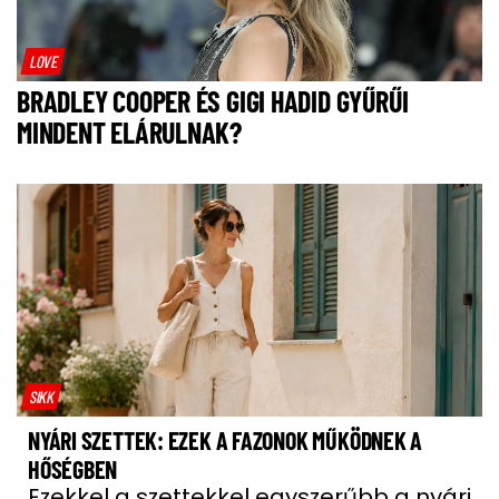
LOVE
BRADLEY COOPER ÉS GIGI HADID GYŰRŰI
MINDENT ELÁRULNAK?
SIKK
NYÁRI SZETTEK: EZEK A FAZONOK MŰKÖDNEK A
HŐSÉGBEN
Ezekkel a szettekkel egyszerűbb a nyári