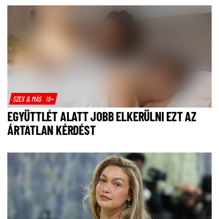
SZEX & MÁS
18+
EGYÜTTLÉT ALATT JOBB ELKERÜLNI EZT AZ
ÁRTATLAN KÉRDÉST