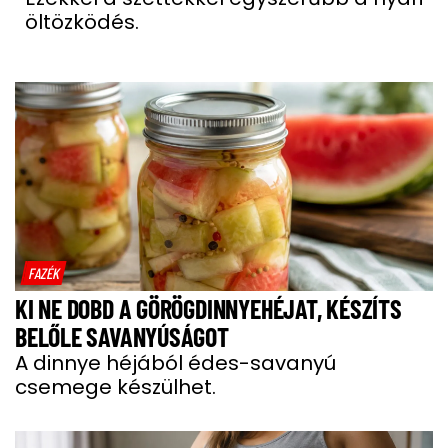
öltözködés.
FAZÉK
KI NE DOBD A GÖRÖGDINNYEHÉJAT, KÉSZÍTS
BELŐLE SAVANYÚSÁGOT
A dinnye héjából édes-savanyú
csemege készülhet.