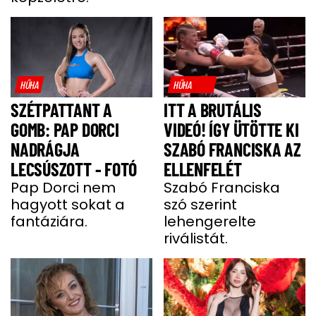
HŰHA
HŰHA
SZÉTPATTANT A
ITT A BRUTÁLIS
GOMB: PAP DORCI
VIDEÓ! ÍGY ÜTÖTTE KI
NADRÁGJA
SZABÓ FRANCISKA AZ
LECSÚSZOTT - FOTÓ
ELLENFELÉT
Pap Dorci nem
Szabó Franciska
hagyott sokat a
szó szerint
fantáziára.
lehengerelte
riválistát.