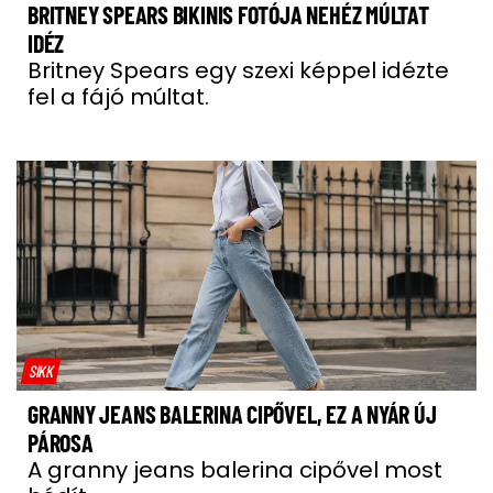
BRITNEY SPEARS BIKINIS FOTÓJA NEHÉZ MÚLTAT
IDÉZ
Britney Spears egy szexi képpel idézte
fel a fájó múltat.
SIKK
GRANNY JEANS BALERINA CIPŐVEL, EZ A NYÁR ÚJ
PÁROSA
A granny jeans balerina cipővel most