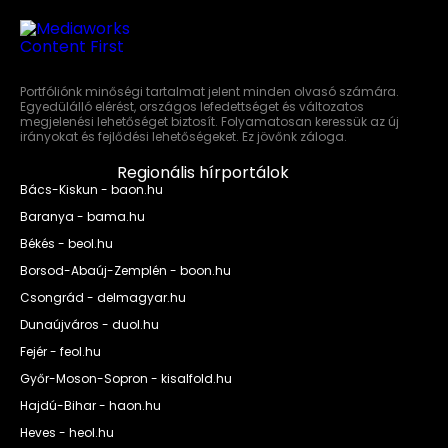
Portfóliónk minőségi tartalmat jelent minden olvasó számára.
Egyedülálló elérést, országos lefedettséget és változatos
megjelenési lehetőséget biztosít. Folyamatosan keressük az új
irányokat és fejlődési lehetőségeket. Ez jövőnk záloga.
Regionális hírportálok
Bács-Kiskun - baon.hu
Baranya - bama.hu
Békés - beol.hu
Borsod-Abaúj-Zemplén - boon.hu
Csongrád - delmagyar.hu
Dunaújváros - duol.hu
Fejér - feol.hu
Győr-Moson-Sopron - kisalfold.hu
Hajdú-Bihar - haon.hu
Heves - heol.hu