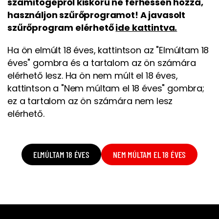
számítógépről kiskorú ne férhessen hozzá,
használjon szűrőprogramot! A javasolt
szűrőprogram elérhető
ide kattintva.
Ha ön elmúlt 18 éves, kattintson az "Elmúltam 18
éves" gombra és a tartalom az ön számára
elérhető lesz. Ha ön nem múlt el 18 éves,
kattintson a "Nem múltam el 18 éves" gombra;
ez a tartalom az ön számára nem lesz
elérhető.
ELMÚLTAM 18 ÉVES
NEM MÚLTAM EL 18 ÉVES