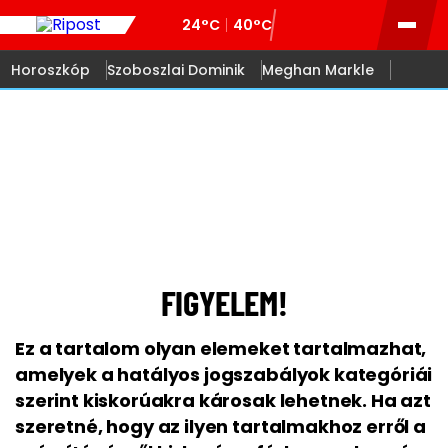
24°C
40°C
Horoszkóp
Szoboszlai Dominik
Meghan Markle
18
FIGYELEM!
Ez a tartalom olyan elemeket tartalmazhat,
amelyek a hatályos jogszabályok kategóriái
szerint kiskorúakra károsak lehetnek. Ha azt
szeretné, hogy az ilyen tartalmakhoz erről a