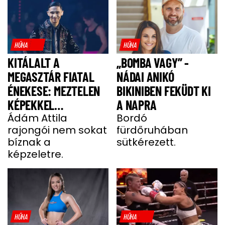
HŰHA
HŰHA
KITÁLALT A
„BOMBA VAGY” -
MEGASZTÁR FIATAL
NÁDAI ANIKÓ
ÉNEKESE: MEZTELEN
BIKINIBEN FEKÜDT KI
KÉPEKKEL
A NAPRA
HALMOZZÁK EL A
Ádám Attila
Bordó
rajongói nem sokat
fürdőruhában
RAJONGÓI
bíznak a
sütkérezett.
képzeletre.
HŰHA
HŰHA