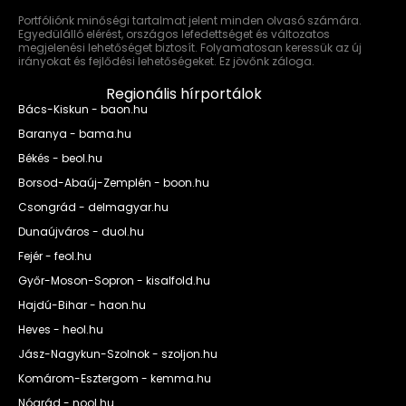
Portfóliónk minőségi tartalmat jelent minden olvasó számára.
Egyedülálló elérést, országos lefedettséget és változatos
megjelenési lehetőséget biztosít. Folyamatosan keressük az új
irányokat és fejlődési lehetőségeket. Ez jövőnk záloga.
Regionális hírportálok
Bács-Kiskun - baon.hu
Baranya - bama.hu
Békés - beol.hu
Borsod-Abaúj-Zemplén - boon.hu
Csongrád - delmagyar.hu
Dunaújváros - duol.hu
Fejér - feol.hu
Győr-Moson-Sopron - kisalfold.hu
Hajdú-Bihar - haon.hu
Heves - heol.hu
Jász-Nagykun-Szolnok - szoljon.hu
Komárom-Esztergom - kemma.hu
Nógrád - nool.hu