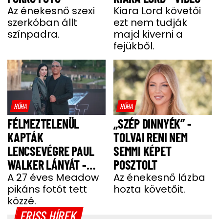
Az énekesnő szexi
Kiara Lord követői
szerkóban állt
ezt nem tudják
színpadra.
majd kiverni a
fejükből.
HŰHA
HŰHA
FÉLMEZTELENÜL
„SZÉP DINNYÉK” -
KAPTÁK
TOLVAI RENI NEM
LENCSEVÉGRE PAUL
SEMMI KÉPET
WALKER LÁNYÁT -
POSZTOLT
FOTÓ
A 27 éves Meadow
Az énekesnő lázba
pikáns fotót tett
hozta követőit.
közzé.
FRISS HÍREK