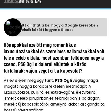
LÉTREHOZVA
2026. 05. 09. 17:45
Itt állíthatja be, hogy a Google keresőben
elsők között legyen a Ripost
Hónapokkal ezelőtt még romantikus
luxusutazásokkal és szerelmes vallomásokkal volt
tele a celeb oldala, most azonban feltűnően nagy a
csend. PSG Ogli oldaláról eltűntek a közös
tartalmak: vajon véget ért a kapcsolat?
Az év elején még úgy tűnt,
PSG Ogli
végleg maga
mögött hagyja korábbi féktelen életmódját. A
luxusautókról, bulikról és extravagáns életvitelről
ismert celeb januárban és februárban is boldogan
mesélt új kapcsolatáról, amelyről akkor azt gondolta,
hosszú távra szólhat.