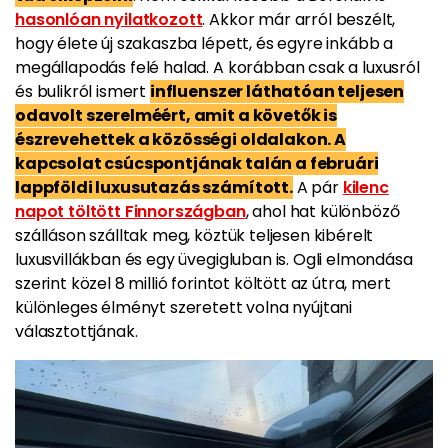
hasonlóan nyilatkozott
. Akkor már arról beszélt,
hogy élete új szakaszba lépett, és egyre inkább a
megállapodás felé halad. A korábban csak a luxusról
és bulikról ismert
influenszer láthatóan teljesen
odavolt szerelméért, amit a követők is
észrevehettek a közösségi oldalakon. A
kapcsolat csúcspontjának talán a februári
lappföldi luxusutazás számított.
A pár
kilenc
napot töltött Finnországban
, ahol hat különböző
szálláson szálltak meg, köztük teljesen kibérelt
luxusvillákban és egy üvegigluban is. Ogli elmondása
szerint közel 8 millió forintot költött az útra, mert
különleges élményt szeretett volna nyújtani
választottjának.