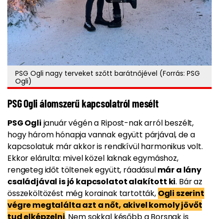
PSG Ogli nagy terveket szőtt barátnőjével (Forrás: PSG
Ogli)
PSG Ogli álomszerű kapcsolatról mesélt
PSG Ogli
január végén a Ripost-nak arról beszélt,
hogy három hónapja vannak együtt párjával, de a
kapcsolatuk már akkor is rendkívül harmonikus volt.
Ekkor elárulta: mivel közel laknak egymáshoz,
rengeteg időt töltenek együtt, ráadásul
már a lány
családjával is jó kapcsolatot alakított ki
. Bár az
összeköltözést még korainak tartották,
Ogli szerint
végre megtalálta azt a nőt, akivel komoly jövőt
tud elképzelni
. Nem sokkal később a Borsnak is