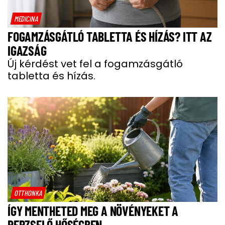
MEDICINA
FOGAMZÁSGÁTLÓ TABLETTA ÉS HÍZÁS? ITT AZ
IGAZSÁG
Új kérdést vet fel a fogamzásgátló
tabletta és hízás.
OTTHONKA
ÍGY MENTHETED MEG A NÖVÉNYEKET A
PERZSELŐ HŐSÉGBEN