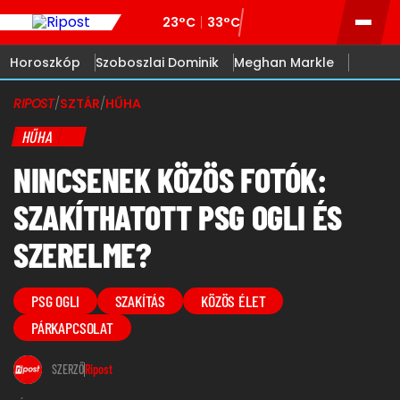
23°C
33°C
Horoszkóp
Szoboszlai Dominik
Meghan Markle
RIPOST
/
SZTÁR
/
HŰHA
HŰHA
NINCSENEK KÖZÖS FOTÓK:
SZAKÍTHATOTT PSG OGLI ÉS
SZERELME?
PSG OGLI
SZAKÍTÁS
KÖZÖS ÉLET
PÁRKAPCSOLAT
SZERZŐ
Ripost