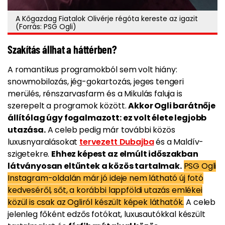
A Kőgazdag Fiatalok Olivérje régóta kereste az igazit
(Forrás: PSG Ogli)
Szakítás állhat a háttérben?
A romantikus programokból sem volt hiány:
snowmobilozás, jég-gokartozás, jeges tengeri
merülés, rénszarvasfarm és a Mikulás faluja is
szerepelt a programok között.
Akkor Ogli barátnője
állítólag úgy fogalmazott: ez volt élete legjobb
utazása.
A celeb pedig már további közös
luxusnyaralásokat
tervezett Dubajba
és a Maldív-
szigetekre.
Ehhez képest az elmúlt időszakban
látványosan eltűntek a közös tartalmak.
PSG Ogli
Instagram-oldalán már jó ideje nem látható új fotó
kedveséről, sőt, a korábbi lappföldi utazás emlékei
közül is csak az Ogliról készült képek láthatók.
A celeb
jelenleg főként edzős fotókat, luxusautókkal készült