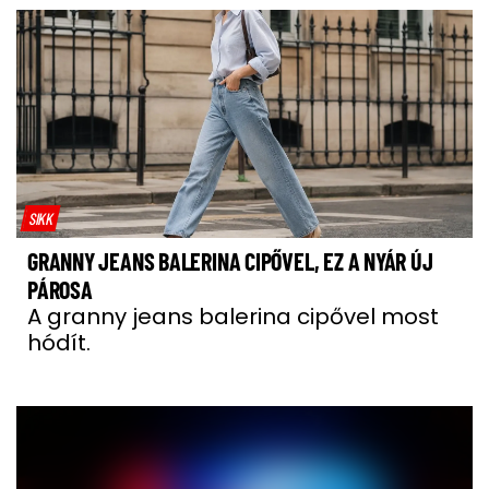
SIKK
GRANNY JEANS BALERINA CIPŐVEL, EZ A NYÁR ÚJ
PÁROSA
A granny jeans balerina cipővel most
hódít.