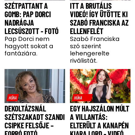
SZÉTPATTANT A
ITT A BRUTÁLIS
GOMB: PAP DORCI
VIDEÓ! ÍGY ÜTÖTTE KI
NADRÁGJA
SZABÓ FRANCISKA AZ
LECSÚSZOTT - FOTÓ
ELLENFELÉT
Pap Dorci nem
Szabó Franciska
hagyott sokat a
szó szerint
fantáziára.
lehengerelte
riválistát.
HŰHA
HŰHA
DEKOLTÁZSNÁL
EGY HAJSZÁLON MÚLT
SZÉTSZAKADT SZANDI
A VILLANTÁS:
CSIPKE FELSŐJE –
ELTERÜLT A KANAPÉN
FORRÓ FOTÓ
KIARA LORD - VIDEÓ