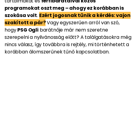
tartalmakat és
férfibarátaival közös
programokat oszt meg – ahogy ez korábban is
szokása volt
.
Ezért jogosnak tűnik a kérdés: vajon
szakított a pár?
Vagy egyszerűen arról van szó,
hogy
PSG Ogli
barátnője már nem szeretne
szerepelni a nyilvánosság előtt? A találgatásokra még
nincs válasz, így továbbra is rejtély, mi történhetett a
korábban álomszerűnek tűnő kapcsolatban.