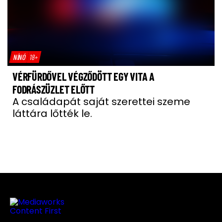
NÍNÓ
18+
VÉRFÜRDŐVEL VÉGZŐDÖTT EGY VITA A
FODRÁSZÜZLET ELŐTT
A családapát saját szerettei szeme
láttára lőtték le.