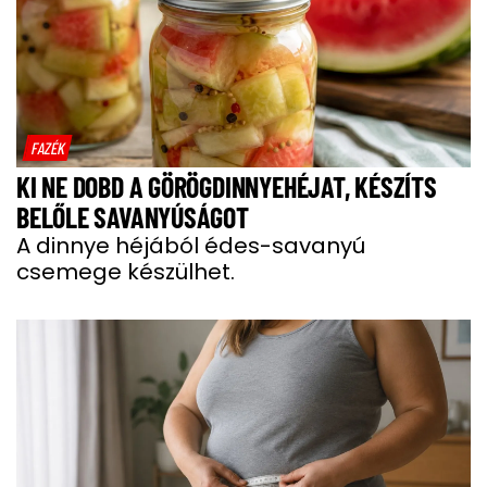
FAZÉK
KI NE DOBD A GÖRÖGDINNYEHÉJAT, KÉSZÍTS
BELŐLE SAVANYÚSÁGOT
A dinnye héjából édes-savanyú
csemege készülhet.