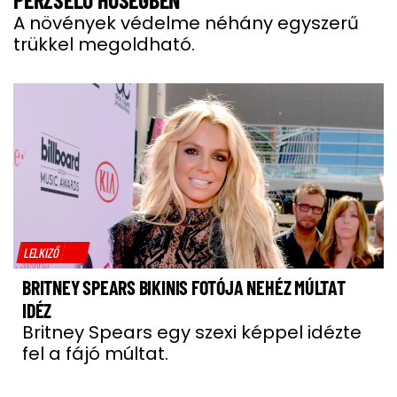
A növények védelme néhány egyszerű
trükkel megoldható.
LELKIZŐ
BRITNEY SPEARS BIKINIS FOTÓJA NEHÉZ MÚLTAT
IDÉZ
Britney Spears egy szexi képpel idézte
fel a fájó múltat.