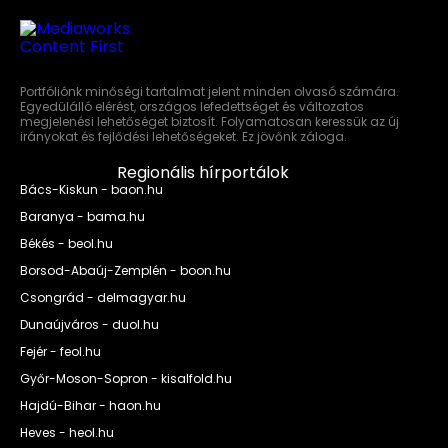
Portfóliónk minőségi tartalmat jelent minden olvasó számára.
Egyedülálló elérést, országos lefedettséget és változatos
megjelenési lehetőséget biztosít. Folyamatosan keressük az új
irányokat és fejlődési lehetőségeket. Ez jövőnk záloga.
Regionális hírportálok
Bács-Kiskun - baon.hu
Baranya - bama.hu
Békés - beol.hu
Borsod-Abaúj-Zemplén - boon.hu
Csongrád - delmagyar.hu
Dunaújváros - duol.hu
Fejér - feol.hu
Győr-Moson-Sopron - kisalfold.hu
Hajdú-Bihar - haon.hu
Heves - heol.hu