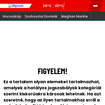
24°C
40°C
Horoszkóp
Szoboszlai Dominik
Meghan Markle
18
FIGYELEM!
Ez a tartalom olyan elemeket tartalmazhat,
amelyek a hatályos jogszabályok kategóriái
szerint kiskorúakra károsak lehetnek. Ha azt
szeretné, hogy az ilyen tartalmakhoz erről a