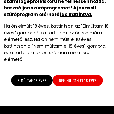
számítógépről kiskorú ne férhessen hozzá,
használjon szűrőprogramot! A javasolt
szűrőprogram elérhető
ide kattintva.
Ha ön elmúlt 18 éves, kattintson az "Elmúltam 18
éves" gombra és a tartalom az ön számára
elérhető lesz. Ha ön nem múlt el 18 éves,
kattintson a "Nem múltam el 18 éves" gombra;
ez a tartalom az ön számára nem lesz
elérhető.
ELMÚLTAM 18 ÉVES
NEM MÚLTAM EL 18 ÉVES