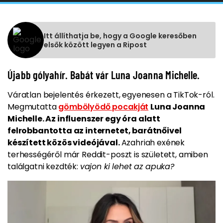
Itt állíthatja be, hogy a Google keresőben
elsők között legyen a Ripost
Újabb gólyahír. Babát vár Luna Joanna Michelle.
Váratlan bejelentés érkezett, egyenesen a TikTok-ról.
Megmutatta
gömbölyödő pocakját
Luna Joanna
Michelle. Az influenszer egy óra alatt
felrobbantotta az internetet, barátnőivel
készített közös videójával.
Azahriah exének
terhességéről már Reddit-poszt is született, amiben
találgatni kezdték:
vajon ki lehet az apuka?