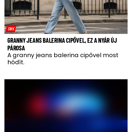
SIKK
GRANNY JEANS BALERINA CIPŐVEL, EZ A NYÁR ÚJ
PÁROSA
A granny jeans balerina cipővel most
hódít.