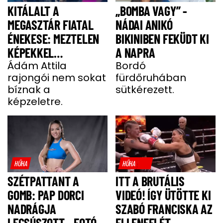
KITÁLALT A
„BOMBA VAGY” -
MEGASZTÁR FIATAL
NÁDAI ANIKÓ
ÉNEKESE: MEZTELEN
BIKINIBEN FEKÜDT KI
KÉPEKKEL
A NAPRA
HALMOZZÁK EL A
Ádám Attila
Bordó
rajongói nem sokat
fürdőruhában
RAJONGÓI
bíznak a
sütkérezett.
képzeletre.
HŰHA
HŰHA
SZÉTPATTANT A
ITT A BRUTÁLIS
GOMB: PAP DORCI
VIDEÓ! ÍGY ÜTÖTTE KI
NADRÁGJA
SZABÓ FRANCISKA AZ
LECSÚSZOTT - FOTÓ
ELLENFELÉT