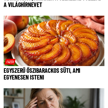
A VILÁGHÍRNEVET
FAZÉK
EGYSZERŰ ŐSZIBARACKOS SÜTI, AMI
EGYENESEN ISTENI