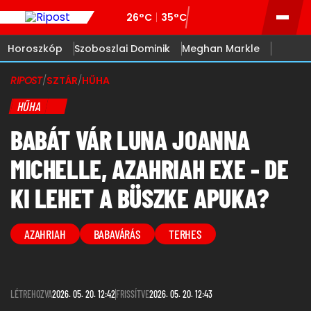
26°C
35°C
Horoszkóp
Szoboszlai Dominik
Meghan Markle
RIPOST
/
SZTÁR
/
HŰHA
HŰHA
BABÁT VÁR LUNA JOANNA
MICHELLE, AZAHRIAH EXE - DE
KI LEHET A BÜSZKE APUKA?
AZAHRIAH
BABAVÁRÁS
TERHES
LÉTREHOZVA
2026. 05. 20. 12:42
FRISSÍTVE
2026. 05. 20. 12:43