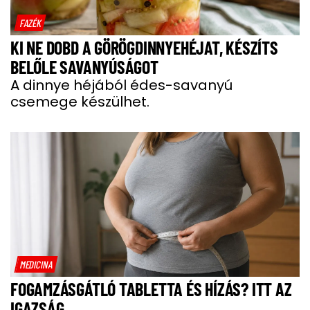
FAZÉK
KI NE DOBD A GÖRÖGDINNYEHÉJAT, KÉSZÍTS
BELŐLE SAVANYÚSÁGOT
A dinnye héjából édes-savanyú
csemege készülhet.
MEDICINA
FOGAMZÁSGÁTLÓ TABLETTA ÉS HÍZÁS? ITT AZ
IGAZSÁG