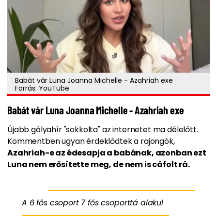
Babát vár Luna Joanna Michelle - Azahriah exe
Forrás: YouTube
Babát vár Luna Joanna Michelle - Azahriah exe
Újabb gólyahír "sokkolta" az internetet ma délelőtt.
Kommentben ugyan érdeklődtek a rajongók,
Azahriah-e az édesapja a babának, azonban ezt
Luna nem erősítette meg, de nem is cáfolt rá.
A 6 fős csoport 7 fős csoporttá alakul