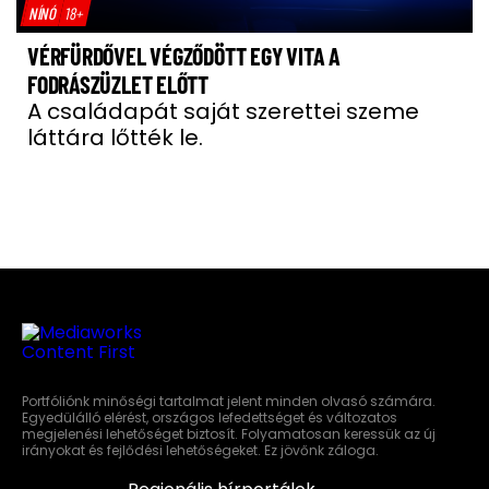
NÍNÓ
18+
VÉRFÜRDŐVEL VÉGZŐDÖTT EGY VITA A
FODRÁSZÜZLET ELŐTT
A családapát saját szerettei szeme
láttára lőtték le.
Portfóliónk minőségi tartalmat jelent minden olvasó számára.
Egyedülálló elérést, országos lefedettséget és változatos
megjelenési lehetőséget biztosít. Folyamatosan keressük az új
irányokat és fejlődési lehetőségeket. Ez jövőnk záloga.