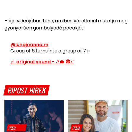
– írja videójában Luna, amiben váratlanul mutatja meg
gyönyörűen gömbölyödő pocakját.
@lunajoanna.m
Group of 6 turns into a group of 7✨
♬ original sound - ˖°🦇ִ ࣪🕸•`
RIPOST HÍREK
HŰHA
HŰHA