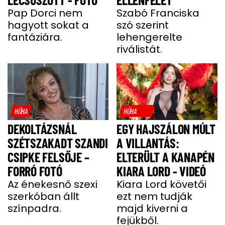
Pap Dorci nem
Szabó Franciska
hagyott sokat a
szó szerint
fantáziára.
lehengerelte
riválistát.
HŰHA
HŰHA
DEKOLTÁZSNÁL
EGY HAJSZÁLON MÚLT
SZÉTSZAKADT SZANDI
A VILLANTÁS:
CSIPKE FELSŐJE –
ELTERÜLT A KANAPÉN
FORRÓ FOTÓ
KIARA LORD - VIDEÓ
Az énekesnő szexi
Kiara Lord követői
szerkóban állt
ezt nem tudják
színpadra.
majd kiverni a
fejükből.