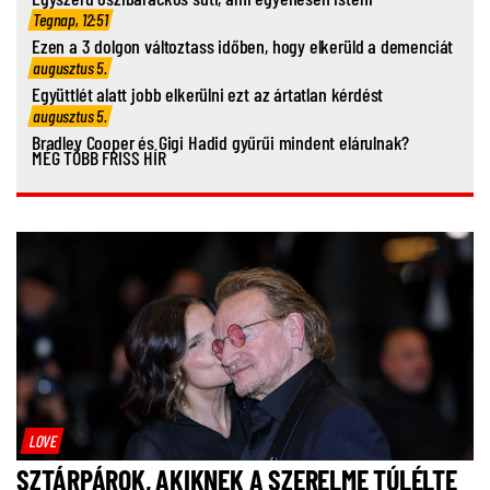
Tegnap, 12:51
Ezen a 3 dolgon változtass időben, hogy elkerüld a demenciát
augusztus 5.
Együttlét alatt jobb elkerülni ezt az ártatlan kérdést
augusztus 5.
Bradley Cooper és Gigi Hadid gyűrűi mindent elárulnak?
MÉG TÖBB FRISS HÍR
LOVE
SZTÁRPÁROK, AKIKNEK A SZERELME TÚLÉLTE