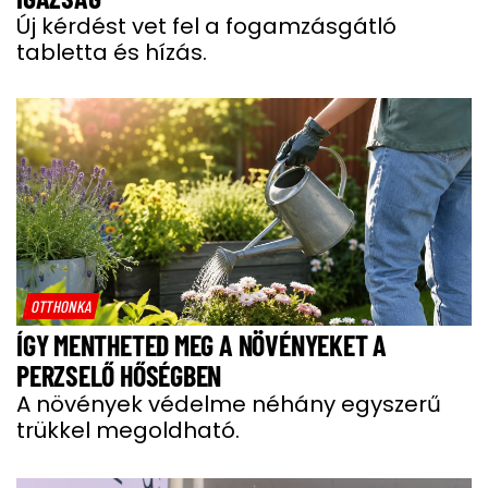
Új kérdést vet fel a fogamzásgátló
tabletta és hízás.
OTTHONKA
ÍGY MENTHETED MEG A NÖVÉNYEKET A
PERZSELŐ HŐSÉGBEN
A növények védelme néhány egyszerű
trükkel megoldható.