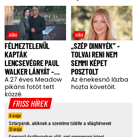
HŰHA
HŰHA
FÉLMEZTELENÜL
„SZÉP DINNYÉK” -
KAPTÁK
TOLVAI RENI NEM
LENCSEVÉGRE PAUL
SEMMI KÉPET
WALKER LÁNYÁT -
POSZTOLT
FOTÓ
A 27 éves Meadow
Az énekesnő lázba
pikáns fotót tett
hozta követőit.
közzé.
FRISS HÍREK
8 órája
Sztárpárok, akiknek a szerelme túlélte a világhírnevet
12 órája
Egyszerű őszibarackos süti, ami egyenesen isteni