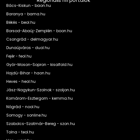
Regionális hírportálok
Bács-Kiskun - baon.hu
Baranya - bama.hu
Békés - beol.hu
Borsod-Abaúj-Zemplén - boon.hu
Csongrád - delmagyar.hu
Dunaújváros - duol.hu
Fejér - feol.hu
Győr-Moson-Sopron - kisalfold.hu
Hajdú-Bihar - haon.hu
Heves - heol.hu
Jász-Nagykun-Szolnok - szoljon.hu
Komárom-Esztergom - kemma.hu
Nógrád - nool.hu
Somogy - sonline.hu
Szabolcs-Szatmár-Bereg - szon.hu
Tolna - teol.hu