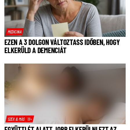
MEDICINA
EZEN A 3 DOLGON VÁLTOZTASS IDŐBEN, HOGY
ELKERÜLD A DEMENCIÁT
SZEX & MÁS
18+
EGYÜTTLÉT ALATT JOBB ELKERÜLNI EZT AZ