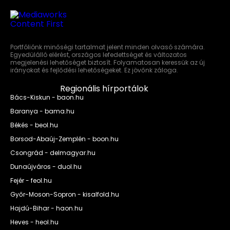
Portfóliónk minőségi tartalmat jelent minden olvasó számára.
Egyedülálló elérést, országos lefedettséget és változatos
megjelenési lehetőséget biztosít. Folyamatosan keressük az új
irányokat és fejlődési lehetőségeket. Ez jövőnk záloga.
Regionális hírportálok
Bács-Kiskun - baon.hu
Baranya - bama.hu
Békés - beol.hu
Borsod-Abaúj-Zemplén - boon.hu
Csongrád - delmagyar.hu
Dunaújváros - duol.hu
Fejér - feol.hu
Győr-Moson-Sopron - kisalfold.hu
Hajdú-Bihar - haon.hu
Heves - heol.hu