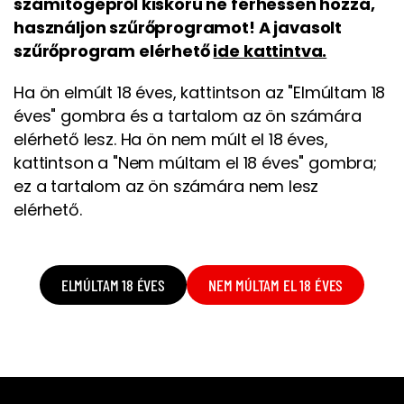
számítógépről kiskorú ne férhessen hozzá,
használjon szűrőprogramot! A javasolt
szűrőprogram elérhető
ide kattintva.
Ha ön elmúlt 18 éves, kattintson az "Elmúltam 18
éves" gombra és a tartalom az ön számára
elérhető lesz. Ha ön nem múlt el 18 éves,
kattintson a "Nem múltam el 18 éves" gombra;
ez a tartalom az ön számára nem lesz
elérhető.
ELMÚLTAM 18 ÉVES
NEM MÚLTAM EL 18 ÉVES