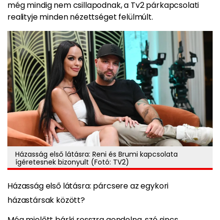
még mindig nem csillapodnak, a Tv2 párkapcsolati
realityje minden nézettséget felülmúlt.
Házasság első látásra: Reni és Brumi kapcsolata
ígéretesnek bizonyult (Fotó: TV2)
Házasság első látásra: párcsere az egykori
házastársak között?
Még mielőtt bárki rosszra gondolna, szó sincs