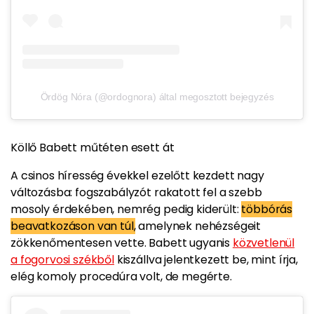
Ördög Nóra (@ordognora) által megosztott bejegyzés
Köllő Babett műtéten esett át
A csinos híresség évekkel ezelőtt kezdett nagy
változásba: fogszabályzót rakatott fel a szebb
mosoly érdekében, nemrég pedig kiderült:
többórás
beavatkozáson van túl,
amelynek nehézségeit
zökkenőmentesen vette. Babett ugyanis
közvetlenül
a fogorvosi székből
kiszállva jelentkezett be, mint írja,
elég komoly procedúra volt, de megérte.