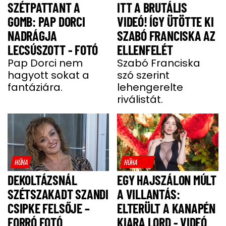
SZÉTPATTANT A
ITT A BRUTÁLIS
GOMB: PAP DORCI
VIDEÓ! ÍGY ÜTÖTTE KI
NADRÁGJA
SZABÓ FRANCISKA AZ
LECSÚSZOTT - FOTÓ
ELLENFELÉT
Pap Dorci nem
Szabó Franciska
hagyott sokat a
szó szerint
fantáziára.
lehengerelte
riválistát.
HŰHA
HŰHA
DEKOLTÁZSNÁL
EGY HAJSZÁLON MÚLT
SZÉTSZAKADT SZANDI
A VILLANTÁS:
CSIPKE FELSŐJE –
ELTERÜLT A KANAPÉN
FORRÓ FOTÓ
KIARA LORD - VIDEÓ