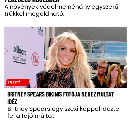
A növények védelme néhány egyszerű
trükkel megoldható.
LELKIZŐ
BRITNEY SPEARS BIKINIS FOTÓJA NEHÉZ MÚLTAT
IDÉZ
Britney Spears egy szexi képpel idézte
fel a fájó múltat.