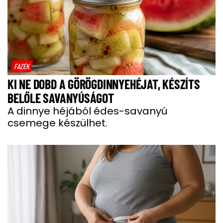
FAZÉK
KI NE DOBD A GÖRÖGDINNYEHÉJAT, KÉSZÍTS
BELŐLE SAVANYÚSÁGOT
A dinnye héjából édes-savanyú
csemege készülhet.