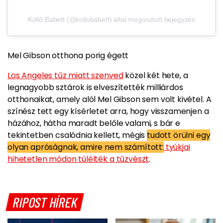
Köllő Babett (@kollobabett) által megosztott bejegyzés
Mel Gibson otthona porig égett
Los Angeles tűz miatt szenved
közel két hete, a
legnagyobb sztárok is elveszítették milliárdos
otthonaikat, amely alól Mel Gibson sem volt kivétel. A
színész tett egy kísérletet arra, hogy visszamenjen a
házához, hátha maradt belőle valami, s bár e
tekintetben csalódnia kellett, mégis
tudott örülni egy
olyan apróságnak, amire nem számított:
tyúkjai
hihetetlen módon túlélték a tűzvészt
.
RIPOST HÍREK