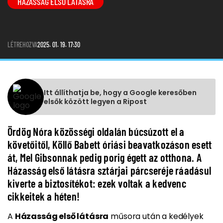
HÁZASSÁG ELSŐ LÁTÁSRA
LÉTREHOZVA
2025. 01. 19. 17:30
Itt állíthatja be, hogy a Google keresőben
elsők között legyen a Ripost
Ördög Nóra közösségi oldalán búcsúzott el a
követőitől, Köllő Babett óriási beavatkozáson esett
át, Mel Gibsonnak pedig porig égett az otthona. A
Házasság első látásra sztárjai párcseréje ráadásul
kiverte a biztosítékot: ezek voltak a kedvenc
cikkeitek a héten!
A
Házasság első látásra
műsora után a kedélyek