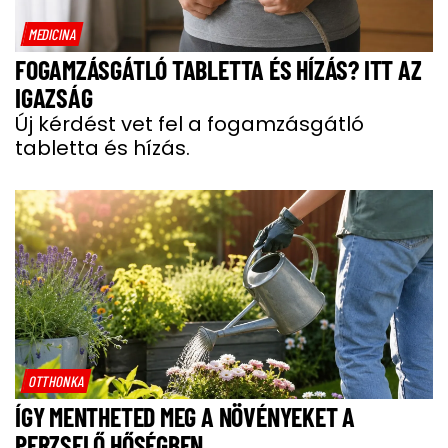
MEDICINA
FOGAMZÁSGÁTLÓ TABLETTA ÉS HÍZÁS? ITT AZ
IGAZSÁG
Új kérdést vet fel a fogamzásgátló
tabletta és hízás.
OTTHONKA
ÍGY MENTHETED MEG A NÖVÉNYEKET A
PERZSELŐ HŐSÉGBEN