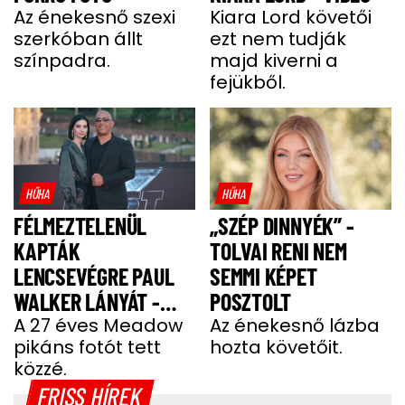
Az énekesnő szexi
Kiara Lord követői
szerkóban állt
ezt nem tudják
színpadra.
majd kiverni a
fejükből.
HŰHA
HŰHA
FÉLMEZTELENÜL
„SZÉP DINNYÉK” -
KAPTÁK
TOLVAI RENI NEM
LENCSEVÉGRE PAUL
SEMMI KÉPET
WALKER LÁNYÁT -
POSZTOLT
FOTÓ
A 27 éves Meadow
Az énekesnő lázba
pikáns fotót tett
hozta követőit.
közzé.
FRISS HÍREK