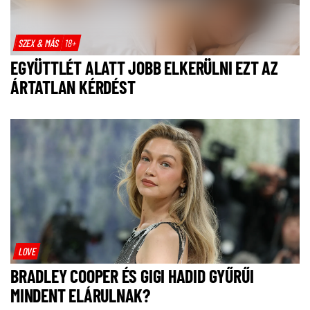
SZEX & MÁS
18+
EGYÜTTLÉT ALATT JOBB ELKERÜLNI EZT AZ
ÁRTATLAN KÉRDÉST
LOVE
BRADLEY COOPER ÉS GIGI HADID GYŰRŰI
MINDENT ELÁRULNAK?