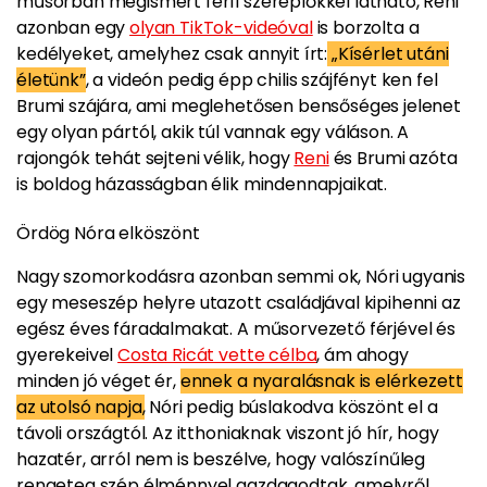
műsorban megismert férfi szereplőkkel látható, Reni
azonban egy
olyan TikTok-videóval
is borzolta a
kedélyeket, amelyhez csak annyit írt:
„Kísérlet utáni
életünk”
, a videón pedig épp chilis szájfényt ken fel
Brumi szájára, ami meglehetősen bensőséges jelenet
egy olyan pártól, akik túl vannak egy váláson. A
rajongók tehát sejteni vélik, hogy
Reni
és Brumi azóta
is boldog házasságban élik mindennapjaikat.
Ördög Nóra elköszönt
Nagy szomorkodásra azonban semmi ok, Nóri ugyanis
egy meseszép helyre utazott családjával kipihenni az
egész éves fáradalmakat. A műsorvezető férjével és
gyerekeivel
Costa Ricát vette célba
, ám ahogy
minden jó véget ér,
ennek a nyaralásnak is elérkezett
az utolsó napja,
Nóri pedig búslakodva köszönt el a
távoli országtól. Az itthoniaknak viszont jó hír, hogy
hazatér, arról nem is beszélve, hogy valószínűleg
rengeteg szép élménnyel gazdagodtak, amelyről