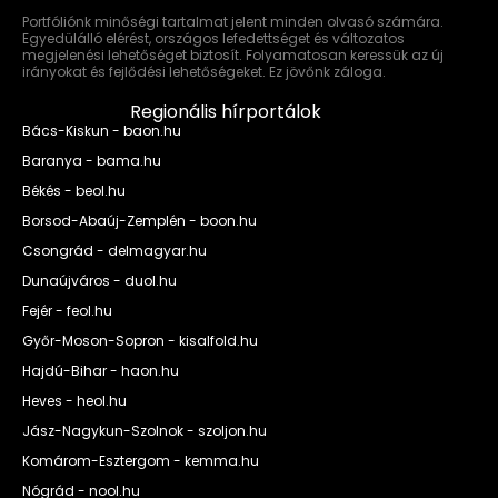
Portfóliónk minőségi tartalmat jelent minden olvasó számára.
Egyedülálló elérést, országos lefedettséget és változatos
megjelenési lehetőséget biztosít. Folyamatosan keressük az új
irányokat és fejlődési lehetőségeket. Ez jövőnk záloga.
Regionális hírportálok
Bács-Kiskun - baon.hu
Baranya - bama.hu
Békés - beol.hu
Borsod-Abaúj-Zemplén - boon.hu
Csongrád - delmagyar.hu
Dunaújváros - duol.hu
Fejér - feol.hu
Győr-Moson-Sopron - kisalfold.hu
Hajdú-Bihar - haon.hu
Heves - heol.hu
Jász-Nagykun-Szolnok - szoljon.hu
Komárom-Esztergom - kemma.hu
Nógrád - nool.hu