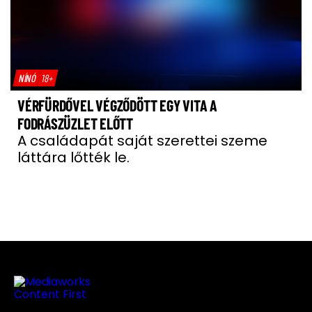
NÍNÓ
18+
VÉRFÜRDŐVEL VÉGZŐDÖTT EGY VITA A
FODRÁSZÜZLET ELŐTT
A családapát saját szerettei szeme
láttára lőtték le.