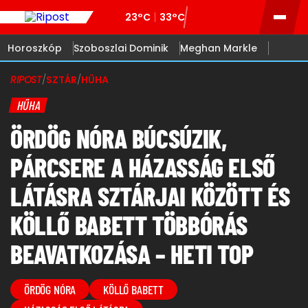
23°C
33°C
Horoszkóp
Szoboszlai Dominik
Meghan Markle
RIPOST
/
SZTÁR
/
HŰHA
HŰHA
ÖRDÖG NÓRA BÚCSÚZIK,
PÁRCSERE A HÁZASSÁG ELSŐ
LÁTÁSRA SZTÁRJAI KÖZÖTT ÉS
KÖLLŐ BABETT TÖBBÓRÁS
BEAVATKOZÁSA – HETI TOP
ÖRDÖG NÓRA
KÖLLŐ BABETT