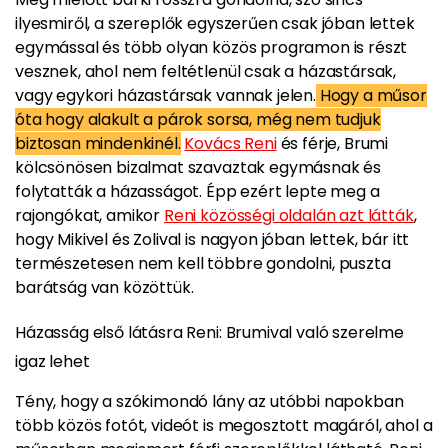
ilyesmiről, a szereplők egyszerűen csak jóban lettek
egymással és több olyan közös programon is részt
vesznek, ahol nem feltétlenül csak a házastársak,
vagy egykori házastársak vannak jelen.
Hogy a műsor
óta hogy alakult a párok sorsa, még nem tudjuk
biztosan mindenkinél.
Kovács Reni
és férje, Brumi
kölcsönösen bizalmat szavaztak egymásnak és
folytatták a házasságot. Épp ezért lepte meg a
rajongókat, amikor
Reni közösségi oldalán azt látták
,
hogy Mikivel és Zolival is nagyon jóban lettek, bár itt
természetesen nem kell többre gondolni, puszta
barátság van közöttük.
Házasság első látásra Reni: Brumival való szerelme
igaz lehet
Tény, hogy a szókimondó lány az utóbbi napokban
több közös fotót, videót is megosztott magáról, ahol a