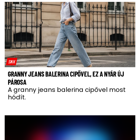
SIKK
GRANNY JEANS BALERINA CIPŐVEL, EZ A NYÁR ÚJ
PÁROSA
A granny jeans balerina cipővel most
hódít.