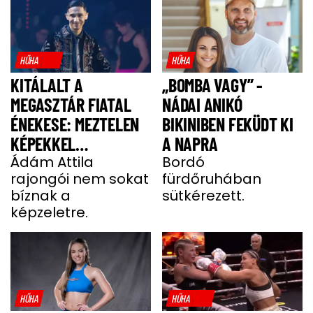
HŰHA
HŰHA
KITÁLALT A
„BOMBA VAGY” -
MEGASZTÁR FIATAL
NÁDAI ANIKÓ
ÉNEKESE: MEZTELEN
BIKINIBEN FEKÜDT KI
KÉPEKKEL
A NAPRA
HALMOZZÁK EL A
Ádám Attila
Bordó
rajongói nem sokat
fürdőruhában
RAJONGÓI
bíznak a
sütkérezett.
képzeletre.
HŰHA
HŰHA