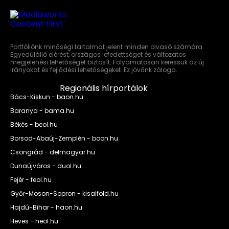
Portfóliónk minőségi tartalmat jelent minden olvasó számára.
Egyedülálló elérést, országos lefedettséget és változatos
megjelenési lehetőséget biztosít. Folyamatosan keressük az új
irányokat és fejlődési lehetőségeket. Ez jövőnk záloga.
Regionális hírportálok
Bács-Kiskun - baon.hu
Baranya - bama.hu
Békés - beol.hu
Borsod-Abaúj-Zemplén - boon.hu
Csongrád - delmagyar.hu
Dunaújváros - duol.hu
Fejér - feol.hu
Győr-Moson-Sopron - kisalfold.hu
Hajdú-Bihar - haon.hu
Heves - heol.hu