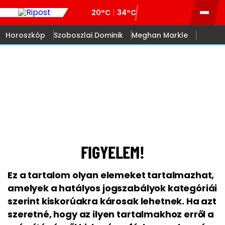
20°C
34°C
Horoszkóp
Szoboszlai Dominik
Meghan Markle
18
FIGYELEM!
Ez a tartalom olyan elemeket tartalmazhat,
amelyek a hatályos jogszabályok kategóriái
szerint kiskorúakra károsak lehetnek. Ha azt
szeretné, hogy az ilyen tartalmakhoz erről a