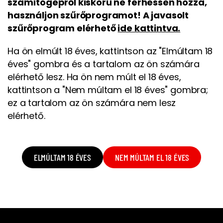
számítógépről kiskorú ne férhessen hozzá,
használjon szűrőprogramot! A javasolt
szűrőprogram elérhető
ide kattintva.
Ha ön elmúlt 18 éves, kattintson az "Elmúltam 18
éves" gombra és a tartalom az ön számára
elérhető lesz. Ha ön nem múlt el 18 éves,
kattintson a "Nem múltam el 18 éves" gombra;
ez a tartalom az ön számára nem lesz
elérhető.
ELMÚLTAM 18 ÉVES
NEM MÚLTAM EL 18 ÉVES