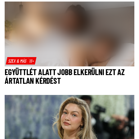
SZEX & MÁS
18+
EGYÜTTLÉT ALATT JOBB ELKERÜLNI EZT AZ
ÁRTATLAN KÉRDÉST