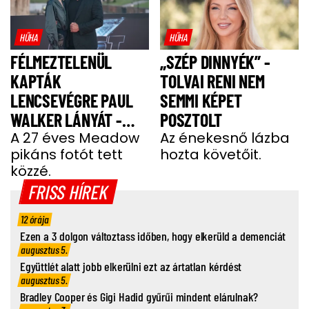
HŰHA
HŰHA
FÉLMEZTELENÜL
„SZÉP DINNYÉK” -
KAPTÁK
TOLVAI RENI NEM
LENCSEVÉGRE PAUL
SEMMI KÉPET
WALKER LÁNYÁT -
POSZTOLT
FOTÓ
A 27 éves Meadow
Az énekesnő lázba
pikáns fotót tett
hozta követőit.
közzé.
FRISS HÍREK
12 órája
Ezen a 3 dolgon változtass időben, hogy elkerüld a demenciát
augusztus 5.
Együttlét alatt jobb elkerülni ezt az ártatlan kérdést
augusztus 5.
Bradley Cooper és Gigi Hadid gyűrűi mindent elárulnak?