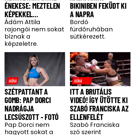
ÉNEKESE: MEZTELEN
BIKINIBEN FEKÜDT KI
KÉPEKKEL
A NAPRA
HALMOZZÁK EL A
Ádám Attila
Bordó
rajongói nem sokat
fürdőruhában
RAJONGÓI
bíznak a
sütkérezett.
képzeletre.
HŰHA
HŰHA
SZÉTPATTANT A
ITT A BRUTÁLIS
GOMB: PAP DORCI
VIDEÓ! ÍGY ÜTÖTTE KI
NADRÁGJA
SZABÓ FRANCISKA AZ
LECSÚSZOTT - FOTÓ
ELLENFELÉT
Pap Dorci nem
Szabó Franciska
hagyott sokat a
szó szerint