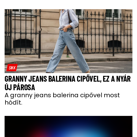
SIKK
GRANNY JEANS BALERINA CIPŐVEL, EZ A NYÁR
ÚJ PÁROSA
A granny jeans balerina cipővel most
hódít.