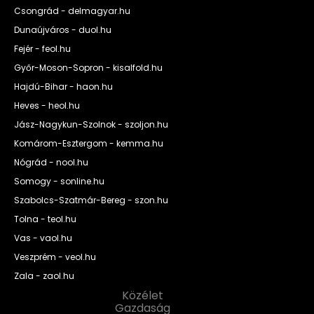
Csongrád - delmagyar.hu
Dunaújváros - duol.hu
Fejér - feol.hu
Győr-Moson-Sopron - kisalfold.hu
Hajdú-Bihar - haon.hu
Heves - heol.hu
Jász-Nagykun-Szolnok - szoljon.hu
Komárom-Esztergom - kemma.hu
Nógrád - nool.hu
Somogy - sonline.hu
Szabolcs-Szatmár-Bereg - szon.hu
Tolna - teol.hu
Vas - vaol.hu
Veszprém - veol.hu
Zala - zaol.hu
Közélet
Gazdaság