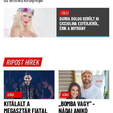
az erotika királynője.
FÜLES
DURVA DOLOG DERÜLT KI
CICCIOLINA EXFÉRJÉRŐL,
ÉRIK A BOTRÁNY
RIPOST HÍREK
HŰHA
HŰHA
KITÁLALT A
„BOMBA VAGY” -
MEGASZTÁR FIATAL
NÁDAI ANIKÓ