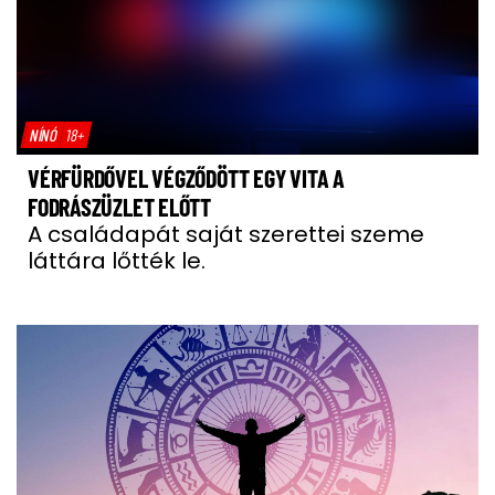
NÍNÓ
18+
VÉRFÜRDŐVEL VÉGZŐDÖTT EGY VITA A
FODRÁSZÜZLET ELŐTT
A családapát saját szerettei szeme
láttára lőtték le.