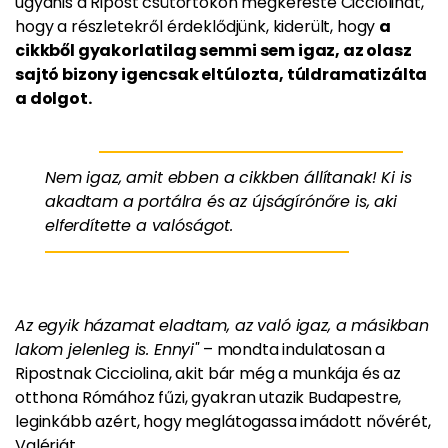
ugyanis a Ripost csütörtökön megkereste Cicciolinát,
hogy a részletekről érdeklődjünk, kiderült, hogy
a
cikkből gyakorlatilag semmi sem igaz, az olasz
sajtó bizony igencsak eltúlozta, túldramatizálta
a dolgot.
Nem igaz, amit ebben a cikkben állítanak! Ki is
akadtam a portálra és az újságírónőre is, aki
elferdítette a valóságot.
Az egyik házamat eladtam, az való igaz, a másikban
lakom jelenleg is. Ennyi"
– mondta indulatosan a
Ripostnak Cicciolina, akit bár még a munkája és az
otthona Rómához fűzi, gyakran utazik Budapestre,
leginkább azért, hogy meglátogassa imádott nővérét,
Valériát.