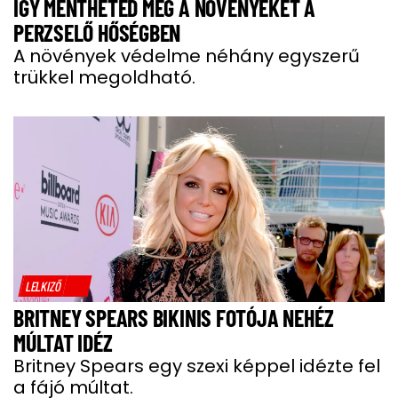
ÍGY MENTHETED MEG A NÖVÉNYEKET A
PERZSELŐ HŐSÉGBEN
A növények védelme néhány egyszerű
trükkel megoldható.
LELKIZŐ
BRITNEY SPEARS BIKINIS FOTÓJA NEHÉZ
MÚLTAT IDÉZ
Britney Spears egy szexi képpel idézte fel
a fájó múltat.