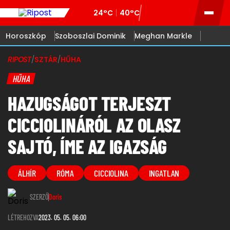
24°C
40°C
Horoszkóp
Szoboszlai Dominik
Meghan Markle
RIPOST
/
SZTÁR
/
HŰHA
HŰHA
HAZUGSÁGOT TERJESZT
CICCIOLINÁRÓL AZ OLASZ
SAJTÓ, ÍME AZ IGAZSÁG
ÁLHÍR
RÓMA
CICCIOLINA
INGATLAN
SZERZŐ
Doris
LÉTREHOZVA
2023. 05. 05. 06:00