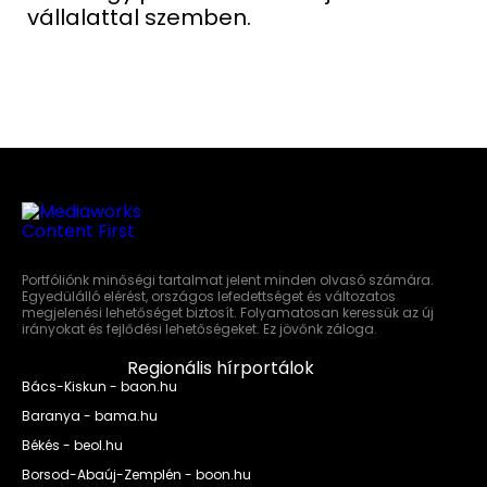
vállalattal szemben.
Portfóliónk minőségi tartalmat jelent minden olvasó számára.
Egyedülálló elérést, országos lefedettséget és változatos
megjelenési lehetőséget biztosít. Folyamatosan keressük az új
irányokat és fejlődési lehetőségeket. Ez jövőnk záloga.
Regionális hírportálok
Bács-Kiskun - baon.hu
Baranya - bama.hu
Békés - beol.hu
Borsod-Abaúj-Zemplén - boon.hu