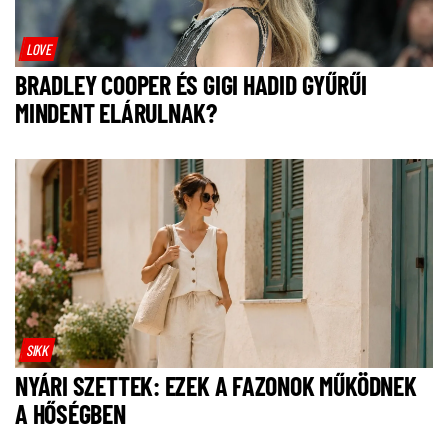
LOVE
BRADLEY COOPER ÉS GIGI HADID GYŰRŰI
MINDENT ELÁRULNAK?
SIKK
NYÁRI SZETTEK: EZEK A FAZONOK MŰKÖDNEK
A HŐSÉGBEN