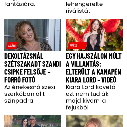
fantáziára.
lehengerelte
riválistát.
HŰHA
HŰHA
DEKOLTÁZSNÁL
EGY HAJSZÁLON MÚLT
SZÉTSZAKADT SZANDI
A VILLANTÁS:
CSIPKE FELSŐJE –
ELTERÜLT A KANAPÉN
FORRÓ FOTÓ
KIARA LORD - VIDEÓ
Az énekesnő szexi
Kiara Lord követői
szerkóban állt
ezt nem tudják
színpadra.
majd kiverni a
fejükből.