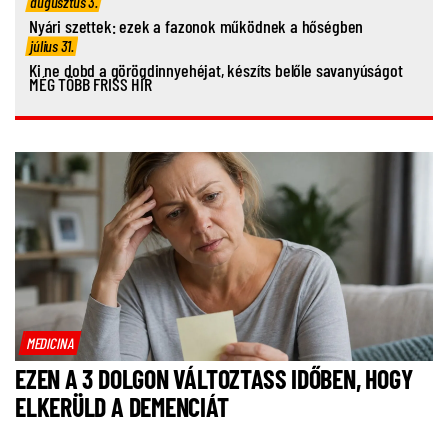
augusztus 3.
Nyári szettek: ezek a fazonok működnek a hőségben
július 31.
Ki ne dobd a görögdinnyehéjat, készíts belőle savanyúságot
MÉG TÖBB FRISS HÍR
MEDICINA
EZEN A 3 DOLGON VÁLTOZTASS IDŐBEN, HOGY
ELKERÜLD A DEMENCIÁT