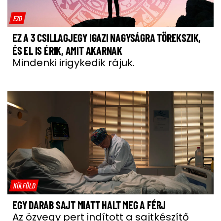
EZO
EZ A 3 CSILLAGJEGY IGAZI NAGYSÁGRA TÖREKSZIK,
ÉS EL IS ÉRIK, AMIT AKARNAK
Mindenki irigykedik rájuk.
KÜLFÖLD
EGY DARAB SAJT MIATT HALT MEG A FÉRJ
Az özvegy pert indított a sajtkészítő