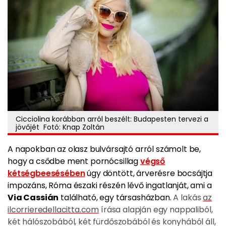
Cicciolina korábban arról beszélt: Budapesten tervezi a
jövőjét Fotó: Knap Zoltán
A napokban az olasz bulvársajtó arról számolt be,
hogy a csődbe ment pornócsillag
végső
kétségbeesésében
úgy döntött, árverésre bocsájtja
impozáns, Róma északi részén lévő ingatlanját, ami a
Via Cassián
található, egy társasházban.
A lakás
az
ilcorrieredellacitta.com
írása alapján egy nappaliból,
két hálószobából, két fürdőszobából és konyhából áll,