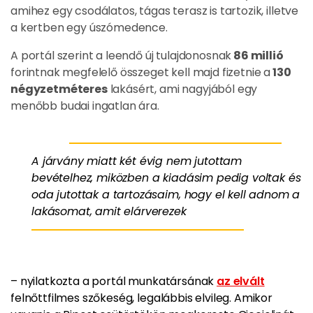
amihez egy csodálatos, tágas terasz is tartozik, illetve
a kertben egy úszómedence.
A portál szerint a leendő új tulajdonosnak
86 millió
forintnak megfelelő összeget kell majd fizetnie a
130
négyzetméteres
lakásért, ami nagyjából egy
menőbb budai ingatlan ára.
A járvány miatt két évig nem jutottam
bevételhez, miközben a kiadásim pedig voltak és
oda jutottak a tartozásaim, hogy el kell adnom a
lakásomat, amit elárverezek
– nyilatkozta a portál munkatársának
az elvált
felnőttfilmes szőkeség, legalábbis elvileg. Amikor