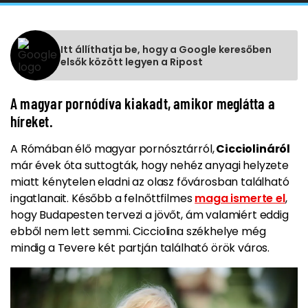
Itt állíthatja be, hogy a Google keresőben
elsők között legyen a Ripost
A magyar pornódíva kiakadt, amikor meglátta a
híreket.
A Rómában élő magyar pornósztárról,
Cicciolináról
már évek óta suttogták, hogy nehéz anyagi helyzete
miatt kénytelen eladni az olasz fővárosban található
ingatlanait. Később a felnőttfilmes
maga ismerte el
,
hogy Budapesten tervezi a jövőt, ám valamiért eddig
ebből nem lett semmi. Cicciolina székhelye még
mindig a Tevere két partján található örök város.