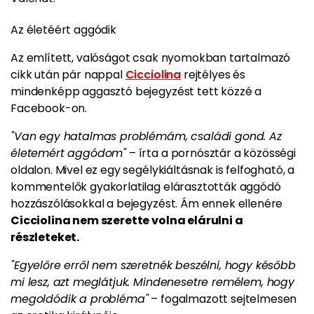
Az életéért aggódik
Az említett, valóságot csak nyomokban tartalmazó
cikk után pár nappal
Cicciolina
rejtélyes és
mindenképp aggasztó bejegyzést tett közzé a
Facebook-on.
"Van egy hatalmas problémám, családi gond. Az
életemért aggódom"
– írta a pornósztár a közösségi
oldalon. Mivel ez egy segélykiáltásnak is felfogható, a
kommentelők gyakorlatilag elárasztották aggódó
hozzászólásokkal a bejegyzést. Ám ennek ellenére
Cicciolina nem szerette volna elárulni a
részleteket.
"Egyelőre erről nem szeretnék beszélni, hogy később
mi lesz, azt meglátjuk. Mindenesetre remélem, hogy
megoldódik a probléma"
– fogalmazott sejtelmesen