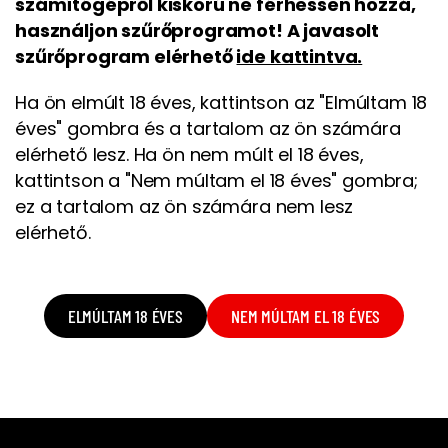
számítógépről kiskorú ne férhessen hozzá,
használjon szűrőprogramot! A javasolt
szűrőprogram elérhető
ide kattintva.
Ha ön elmúlt 18 éves, kattintson az "Elmúltam 18
éves" gombra és a tartalom az ön számára
elérhető lesz. Ha ön nem múlt el 18 éves,
kattintson a "Nem múltam el 18 éves" gombra;
ez a tartalom az ön számára nem lesz
elérhető.
ELMÚLTAM 18 ÉVES
NEM MÚLTAM EL 18 ÉVES