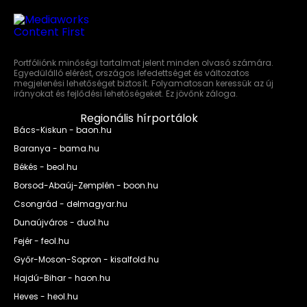
Portfóliónk minőségi tartalmat jelent minden olvasó számára.
Egyedülálló elérést, országos lefedettséget és változatos
megjelenési lehetőséget biztosít. Folyamatosan keressük az új
irányokat és fejlődési lehetőségeket. Ez jövőnk záloga.
Regionális hírportálok
Bács-Kiskun - baon.hu
Baranya - bama.hu
Békés - beol.hu
Borsod-Abaúj-Zemplén - boon.hu
Csongrád - delmagyar.hu
Dunaújváros - duol.hu
Fejér - feol.hu
Győr-Moson-Sopron - kisalfold.hu
Hajdú-Bihar - haon.hu
Heves - heol.hu