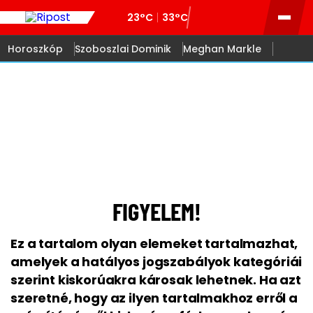
23°C
33°C
Horoszkóp
Szoboszlai Dominik
Meghan Markle
18
FIGYELEM!
Ez a tartalom olyan elemeket tartalmazhat,
amelyek a hatályos jogszabályok kategóriái
szerint kiskorúakra károsak lehetnek. Ha azt
szeretné, hogy az ilyen tartalmakhoz erről a