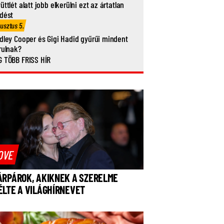
üttlét alatt jobb elkerülni ezt az ártatlan
dést
usztus 5.
dley Cooper és Gigi Hadid gyűrűi mindent
rulnak?
 TÖBB FRISS HÍR
OVE
ÁRPÁROK, AKIKNEK A SZERELME
ÉLTE A VILÁGHÍRNEVET