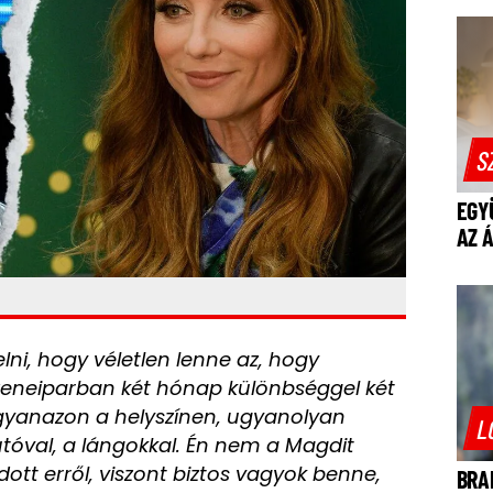
S
EGY
AZ 
ni, hogy véletlen lenne az, hogy
zeneiparban két hónap különbséggel két
ugyanazon a helyszínen, ugyanolyan
L
autóval, a lángokkal. Én nem a Magdit
ott erről, viszont biztos vagyok benne,
BRA