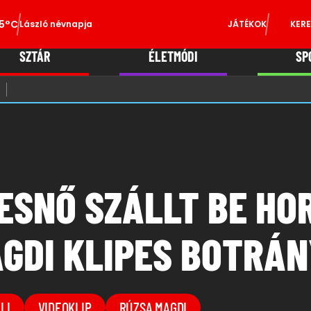
5°C
László névnapja
JÁTÉKOK
KERE
SZTÁR
ÉLETMÓDI
SP
ESNŐ SZÁLLT BE HOR
AGDI KLIPES BOTRÁ
LI
VIDEOKLIP
RÚZSA MAGDI