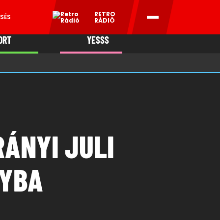
RETRO
SÉS
RÁDIÓ
ORT
YESSS
MANI
ÁNYI JULI
NYBA