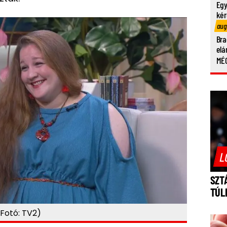
Egy
kér
aug
Bra
elá
MÉG
L
SZT
TÚL
Fotó: TV2)