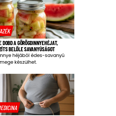
AZÉK
NE DOBD A GÖRÖGDINNYEHÉJAT,
ZÍTS BELŐLE SAVANYÚSÁGOT
innye héjából édes-savanyú
mege készülhet.
EDICINA