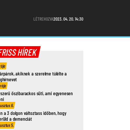
LÉTREHOZVA
2023. 04. 20. 14:30
FRISS HÍREK
rája
árpárok, akiknek a szerelme túlélte a
ághírnevet
órája
szerű őszibarackos süti, ami egyenesen
eni
usztus 6.
n a 3 dolgon változtass időben, hogy
erüld a demenciát
usztus 5.