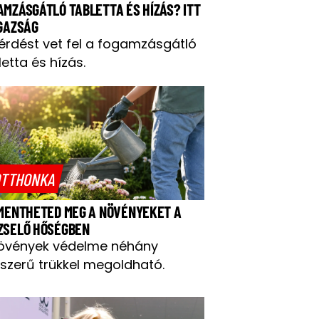
AMZÁSGÁTLÓ TABLETTA ÉS HÍZÁS? ITT
IGAZSÁG
kérdést vet fel a fogamzásgátló
letta és hízás.
TTHONKA
 MENTHETED MEG A NÖVÉNYEKET A
ZSELŐ HŐSÉGBEN
övények védelme néhány
szerű trükkel megoldható.