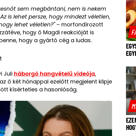
ekesnőt sem megbántani, nem is nekem
Az is lehet persze, hogy mindezt véletlen,
ogy lehet véletlen?"
– morfondírozott
F
átéve, hogy ő Magdi reakcióját is
benne, hogy a gyártó cég a ludas.
EGY
EGY
t
i Juli
háborgó hangvételű videója
,
z ő két hónappal ezelőtt megjelent klipje
ött kísérteties a hasonlóság.
M
EZE
HOG