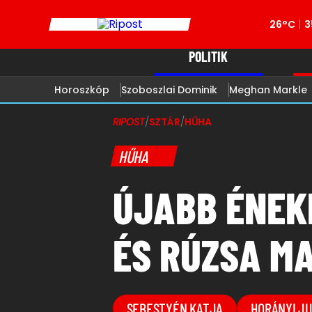
26°C
3
POLITIK
Horoszkóp
Szoboszlai Dominik
Meghan Markle
RIPOST
/
SZTÁR
/
HŰHA
HŰHA
ÚJABB ÉNEK
ÉS RÚZSA M
SEBESTYÉN KATJA
HORÁNYI JU