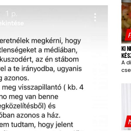
F
KI 
KÉS
A d
cse
M