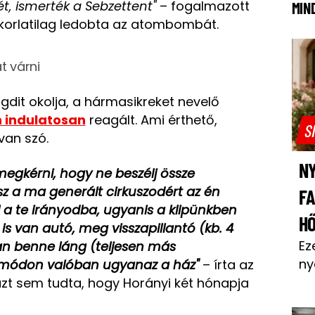
pjét, ismerték a Sebzettent"
– fogalmazott
MIN
akorlatilag ledobta az atombombát.
t várni
dit okolja, a hármasikreket nevelő
 indulatosan
reagált. Ami érthető,
S
van szó.
NY
 megkérni, hogy ne beszélj össze
z a ma generált cirkuszodért az én
F
a te irányodba, ugyanis a klipünkben
H
s van autó, meg visszapillantó (kb. 4
Ez
an benne láng (teljesen más
ny
s módon valóban ugyanaz a ház"
– írta az
zt sem tudta, hogy Horányi két hónapja