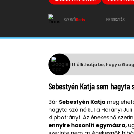
SZERZŐ
Doris
MEGOSZTÁS
Itt állíthatja be, hogy a Goo
Sebestyén Katja sem hagyta sz
Bár
Sebestyén Katja
meglehető
hagyta szó nélkül a Horányi Jul
klipbotrányt. Az énekesnő szeri
ennyire hasonlít egymásra,
ug
szerinte nem az énekesnők hibá