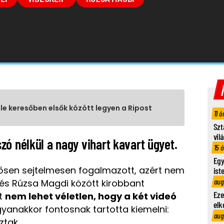
gle keresőben elsők között legyen a Ripost
11 ó
Szt
vil
ó nélkül a nagy vihart kavart ügyet.
15 
Egy
sen sejtelmesen fogalmazott, azért nem
ist
aug
i és Rúzsa Magdi között kirobbant
Eze
nt
nem lehet véletlen, hogy a két videó
elk
yanakkor fontosnak tartotta kiemelni:
aug
ztak.