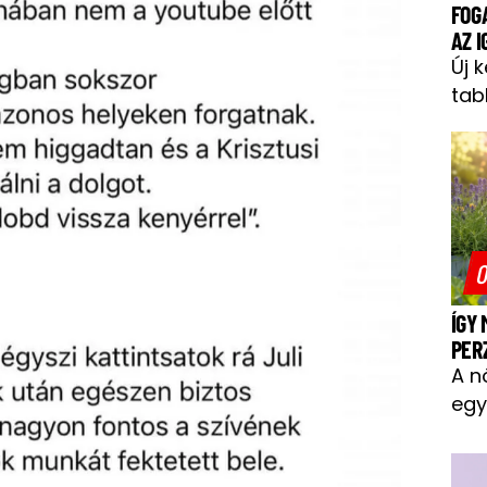
FOG
AZ 
Új 
tab
O
ÍGY
PER
A n
egy