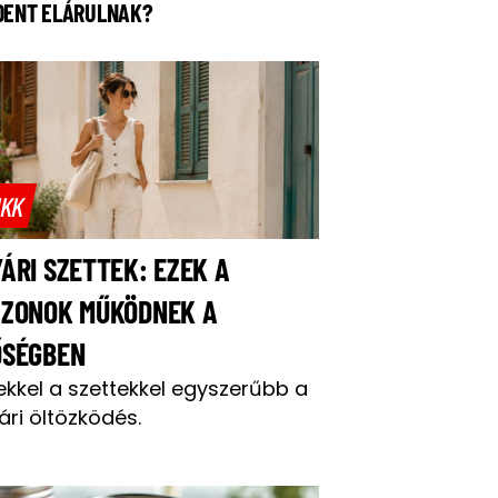
DENT ELÁRULNAK?
IKK
ÁRI SZETTEK: EZEK A
AZONOK MŰKÖDNEK A
ŐSÉGBEN
ekkel a szettekkel egyszerűbb a
ári öltözködés.