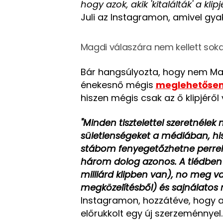
hogy azok, akik 'kitalálták' a kli
Juli az Instagramon, amivel gy
Magdi válaszára nem kellett soka
Bár hangsúlyozta, hogy nem Mag
énekesnő mégis
meglehetősen
hiszen mégis csak az ő klipjéről 
"Minden tisztelettel szeretnélek
sületlenségeket a médiában, his
stábom fenyegetőzhetne perrel 
három dolog azonos. A tiédben i
milliárd klipben van), no meg v
megközelítésből) és sajnálato
Instagramon, hozzátéve, hogy a
előrukkolt egy új szerzeménnyel.