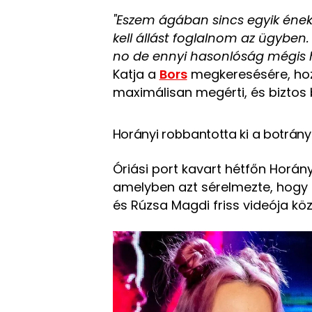
"Eszem ágában sincs egyik én
kell állást foglalnom az ügyben. 
no de ennyi hasonlóság mégis h
Katja a
Bors
megkeresésére, hozz
maximálisan megérti, és biztos 
Horányi robbantotta ki a botrány
Óriási port kavart hétfőn Horány
amelyben azt sérelmezte, hogy a
és Rúzsa Magdi friss videója köz