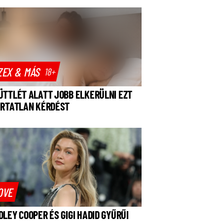
ZEX & MÁS
18+
ÜTTLÉT ALATT JOBB ELKERÜLNI EZT
ÁRTATLAN KÉRDÉST
OVE
DLEY COOPER ÉS GIGI HADID GYŰRŰI