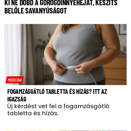
KI NE DOBD A GÖRÖGDINNYEHÉJAT, KÉSZÍTS
BELŐLE SAVANYÚSÁGOT
MEDICINA
FOGAMZÁSGÁTLÓ TABLETTA ÉS HÍZÁS? ITT AZ
IGAZSÁG
Új kérdést vet fel a fogamzásgátló
tabletta és hízás.