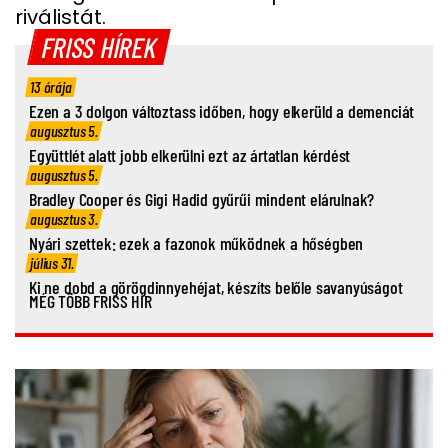
riválistát.
FRISS HÍREK
13 órája
Ezen a 3 dolgon változtass időben, hogy elkerüld a demenciát
augusztus 5.
Együttlét alatt jobb elkerülni ezt az ártatlan kérdést
augusztus 5.
Bradley Cooper és Gigi Hadid gyűrűi mindent elárulnak?
augusztus 3.
Nyári szettek: ezek a fazonok működnek a hőségben
július 31.
Ki ne dobd a görögdinnyehéjat, készíts belőle savanyúságot
MÉG TÖBB FRISS HÍR