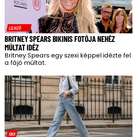
LELKIZŐ
BRITNEY SPEARS BIKINIS FOTÓJA NEHÉZ
MÚLTAT IDÉZ
Britney Spears egy szexi képpel idézte fel
a fájó múltat.
SIKK