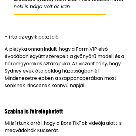
neki is párja volt és van
– írta az egyik posztoló.
A pletyka onnan indult, hogy a Farm VIP első
évadában együtt szerepelt a gyönyörű modell és a
háromgyerekes sztárapuka. Az viszont tény, hogy
Sydney évek óta boldog házasságban él.
Mindenesetre ebben a szappanoperában most
senkinek nincsenek könnyű napjai…
Szabina is félreléphetett
Mi is írtunk arról, hogy a Bors TikTok videója alatt is
megvádolták Kucserát.