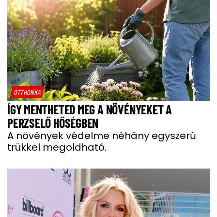
OTTHONKA
ÍGY MENTHETED MEG A NÖVÉNYEKET A
PERZSELŐ HŐSÉGBEN
A növények védelme néhány egyszerű
trükkel megoldható.