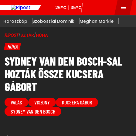
26°C
35°C
Horoszkóp
Szoboszlai Dominik
Meghan Markle
RIPOST
/
SZTÁR
/
HŰHA
HŰHA
SYDNEY VAN DEN BOSCH-SAL
HOZTÁK ÖSSZE KUCSERA
GÁBORT
VÁLÁS
VISZONY
KUCSERA GÁBOR
SYDNEY VAN DEN BOSCH