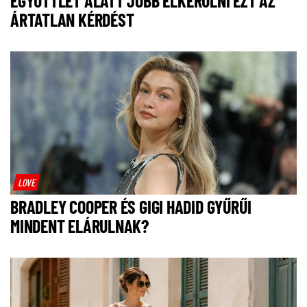
EGYÜTTLÉT ALATT JOBB ELKERÜLNI EZT AZ
ÁRTATLAN KÉRDÉST
LOVE
BRADLEY COOPER ÉS GIGI HADID GYŰRŰI
MINDENT ELÁRULNAK?