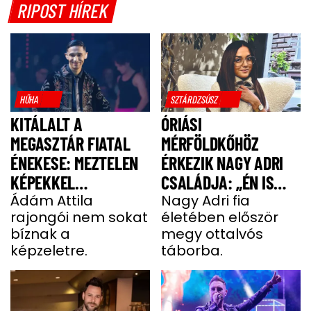
RIPOST HÍREK
HŰHA
SZTÁRDZSÚSZ
KITÁLALT A
ÓRIÁSI
MEGASZTÁR FIATAL
MÉRFÖLDKŐHÖZ
ÉNEKESE: MEZTELEN
ÉRKEZIK NAGY ADRI
KÉPEKKEL
CSALÁDJA: „ÉN IS
HALMOZZÁK EL A
Ádám Attila
UGYANÚGY IZGULOK,
Nagy Adri fia
rajongói nem sokat
életében először
RAJONGÓI
MINT Ő”
bíznak a
megy ottalvós
képzeletre.
táborba.