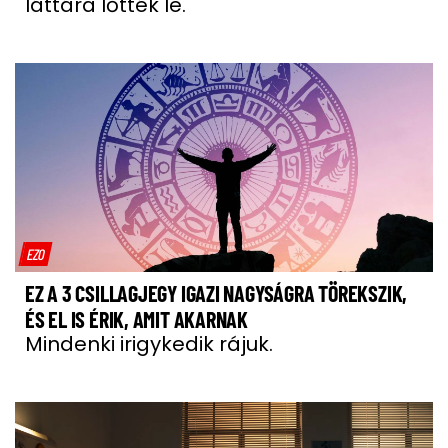
láttára lőtték le.
EZO
EZ A 3 CSILLAGJEGY IGAZI NAGYSÁGRA TÖREKSZIK,
ÉS EL IS ÉRIK, AMIT AKARNAK
Mindenki irigykedik rájuk.