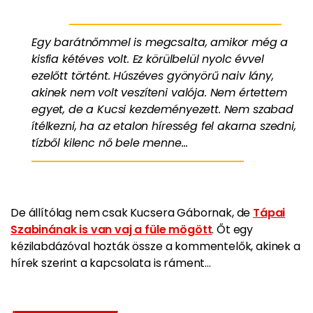
Egy barátnőmmel is megcsalta, amikor még a
kisfia kétéves volt. Ez körülbelül nyolc évvel
ezelőtt történt. Húszéves gyönyörű naiv lány,
akinek nem volt veszíteni valója. Nem értettem
egyet, de a Kucsi kezdeményezett. Nem szabad
ítélkezni, ha az etalon híresség fel akarna szedni,
tízből kilenc nő bele menne…
De állítólag nem csak Kucsera Gábornak, de
Tápai
Szabinának is van vaj a füle mögött
. Őt egy
kézilabdázóval hozták össze a kommentelők, akinek a
hírek szerint a kapcsolata is ráment…