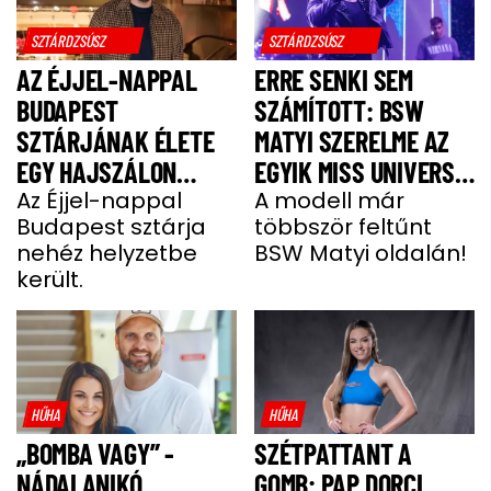
SZTÁRDZSÚSZ
SZTÁRDZSÚSZ
AZ ÉJJEL-NAPPAL
ERRE SENKI SEM
BUDAPEST
SZÁMÍTOTT: BSW
SZTÁRJÁNAK ÉLETE
MATYI SZERELME AZ
EGY HAJSZÁLON
EGYIK MISS UNIVERSE
LÓGOTT – SÖTÉT
Az Éjjel-nappal
HUNGARY VERSENYZŐ
A modell már
Budapest sztárja
többször feltűnt
IDŐSZAKBÓL
nehéz helyzetbe
BSW Matyi oldalán!
MENEKÜLT MEG A
került.
SZTÁRAPUKA
HŰHA
HŰHA
„BOMBA VAGY” -
SZÉTPATTANT A
NÁDAI ANIKÓ
GOMB: PAP DORCI