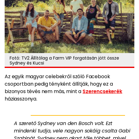
Fotó: TV2 Állítólag a Farm VIP forgatásán jött össze
Sydney és Kucsi
Az egyik magyar celebekről szóló Facebook
csoportban pedig tényként állítják, hogy ez a
bizonyos tévés nem más, mint a
Szerencsekerék
háziasszonya.
A szerető Sydney van den Bosch volt. Ezt
mindenki tudja, vele nagyon sokáig csalta Gabi
Szabinát, Sydney nem akart tőle többet, mivel