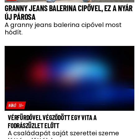
GRANNY JEANS BALERINA CIPŐVEL, EZ A NYÁR
ÚJ PÁROSA
A granny jeans balerina cipővel most
hódít.
NÍNÓ
18+
VÉRFÜRDŐVEL VÉGZŐDÖTT EGY VITA A
FODRÁSZÜZLET ELŐTT
A családapát saját szerettei szeme