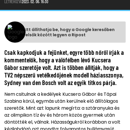
LÉTREHOZVA
2023. 02. 06. 16:30
Itt állíthatja be, hogy a Google keresőben
elsők között legyen a Ripost
Csak kapkodjuk a fejünket, egyre több nőről írják a
kommentelők, hogy a válófélben lévő Kucsera
Gábor szeretője volt. Azt is többen állítják, hogy a
TV2 népszerű vetélkedőjének modell háziasszonya,
Sydney van den Bosch volt az egyik titkos párja.
Nem csitulnak a kedélyek Kucsera Gábor és Tápai
Szabina körül, egymás után kerülnek elő állítólagos
szeretők. Mint azt lapunk megírta: a sztáranyuka és
az olimpikon tíz év és három közös gyermek után
döntötték el, válnak. Házasságukról korábban a volt
kézilabdázó azt mondta: folyamatos hullámvasút,