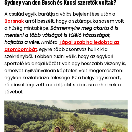
Sydney van den Bosch és Kucsi szeretők voltak?
A család egyik barátja a válás bejelentése után a
Borsnak
arról beszélt, hogy a sztárapuka sosem volt
a hűség mintaképe.
Bármennyire meg akarta ő is
menteni a több válságot is túlélő házasságot,
hajtotta a vére.
Amióta
Tápai Szabina ledobta az
atombombát
, egyre több csontváz hullik ki a
szekrényből. Többen tudni vélik, hogy az egykori
sportoló kalandjai között volt egy hosszabb viszony is,
amelyet nyilvánvalóan képtelen volt megemészteni
egykori kézilabdázó felesége. Ez a hölgy egy ismert,
ráadásul férjezett modell, akit sokan ismerhetnek a
tévéből.