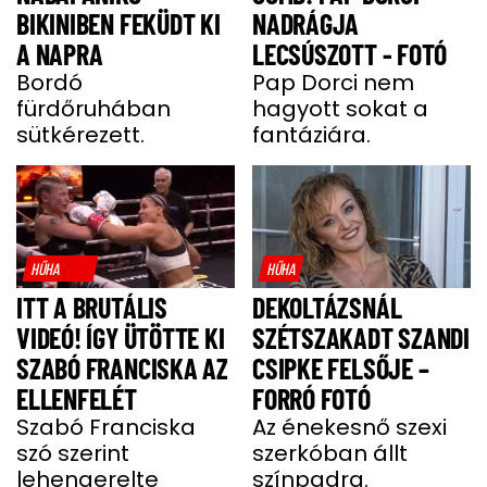
BIKINIBEN FEKÜDT KI
NADRÁGJA
A NAPRA
LECSÚSZOTT - FOTÓ
Bordó
Pap Dorci nem
fürdőruhában
hagyott sokat a
sütkérezett.
fantáziára.
HŰHA
HŰHA
ITT A BRUTÁLIS
DEKOLTÁZSNÁL
VIDEÓ! ÍGY ÜTÖTTE KI
SZÉTSZAKADT SZANDI
SZABÓ FRANCISKA AZ
CSIPKE FELSŐJE –
ELLENFELÉT
FORRÓ FOTÓ
Szabó Franciska
Az énekesnő szexi
szó szerint
szerkóban állt
lehengerelte
színpadra.