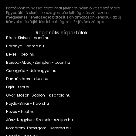
Portfóliónk minőségi tartalmat jelent minden olvasó számára.
Egyedülálló elérést, országos lefedettséget és változatos
megjelenési lehetőséget biztosít. Folyamatosan keressük az új
irányokat és fejlődési lehetőségeket. Ez jövőnk záloga.
Regionális hírportálok
Bács-Kiskun - baon.hu
Baranya - bama.hu
Békés - beol.hu
Borsod-Abaúj-Zemplén - boon.hu
Csongrád - delmagyar.hu
Dunaújváros - duol.hu
Fejér - feol.hu
Győr-Moson-Sopron - kisalfold.hu
Hajdú-Bihar - haon.hu
Heves - heol.hu
Jász-Nagykun-Szolnok - szoljon.hu
Komárom-Esztergom - kemma.hu