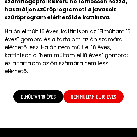
számítógépről kiskorú ne férhessen hozzá,
használjon szűrőprogramot! A javasolt
szűrőprogram elérhető
ide kattintva.
Ha ön elmúlt 18 éves, kattintson az "Elmúltam 18
éves" gombra és a tartalom az ön számára
elérhető lesz. Ha ön nem múlt el 18 éves,
kattintson a "Nem múltam el 18 éves" gombra;
ez a tartalom az ön számára nem lesz
elérhető.
ELMÚLTAM 18 ÉVES
NEM MÚLTAM EL 18 ÉVES