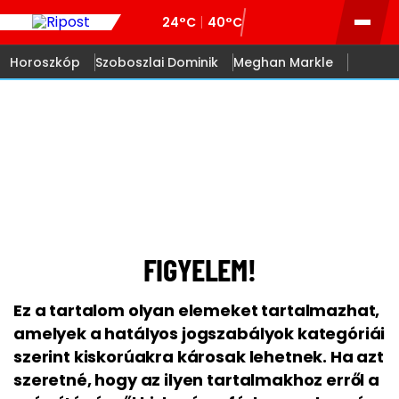
24°C
40°C
Horoszkóp
Szoboszlai Dominik
Meghan Markle
18
FIGYELEM!
Ez a tartalom olyan elemeket tartalmazhat,
amelyek a hatályos jogszabályok kategóriái
szerint kiskorúakra károsak lehetnek. Ha azt
szeretné, hogy az ilyen tartalmakhoz erről a