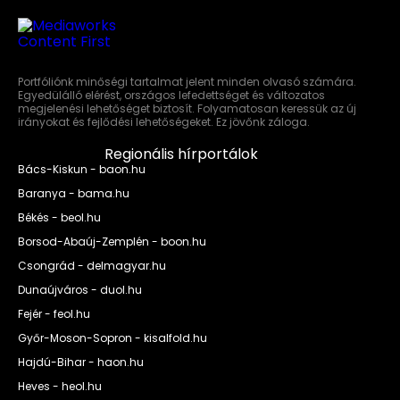
Portfóliónk minőségi tartalmat jelent minden olvasó számára.
Egyedülálló elérést, országos lefedettséget és változatos
megjelenési lehetőséget biztosít. Folyamatosan keressük az új
irányokat és fejlődési lehetőségeket. Ez jövőnk záloga.
Regionális hírportálok
Bács-Kiskun - baon.hu
Baranya - bama.hu
Békés - beol.hu
Borsod-Abaúj-Zemplén - boon.hu
Csongrád - delmagyar.hu
Dunaújváros - duol.hu
Fejér - feol.hu
Győr-Moson-Sopron - kisalfold.hu
Hajdú-Bihar - haon.hu
Heves - heol.hu