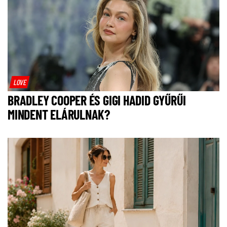
LOVE
BRADLEY COOPER ÉS GIGI HADID GYŰRŰI
MINDENT ELÁRULNAK?