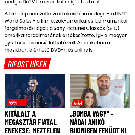
pedig a BeTV televízió különdíját hozta el.
A filmalap nemzetközi értékesítési részlege - a HNFF
World Sales - a film észak-amerikai és latin-amerikai
forgalmazási jogait a Sony Pictures Classics (SPC)
amerikai forgalmazónak értékesítette, így a magyar
gyártású animáció látható volt Amerikában a
mozikban, elérhető DVD-n és online is.
RIPOST HÍREK
HŰHA
HŰHA
KITÁLALT A
„BOMBA VAGY” -
MEGASZTÁR FIATAL
NÁDAI ANIKÓ
ÉNEKESE: MEZTELEN
BIKINIBEN FEKÜDT KI