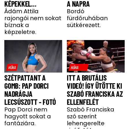
KÉPEKKEL
A NAPRA
HALMOZZÁK EL A
Ádám Attila
Bordó
rajongói nem sokat
fürdőruhában
RAJONGÓI
bíznak a
sütkérezett.
képzeletre.
HŰHA
HŰHA
SZÉTPATTANT A
ITT A BRUTÁLIS
GOMB: PAP DORCI
VIDEÓ! ÍGY ÜTÖTTE KI
NADRÁGJA
SZABÓ FRANCISKA AZ
LECSÚSZOTT - FOTÓ
ELLENFELÉT
Pap Dorci nem
Szabó Franciska
hagyott sokat a
szó szerint
fantáziára.
lehengerelte