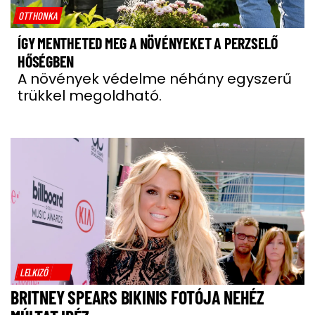
OTTHONKA
ÍGY MENTHETED MEG A NÖVÉNYEKET A PERZSELŐ
HŐSÉGBEN
A növények védelme néhány egyszerű
trükkel megoldható.
LELKIZŐ
BRITNEY SPEARS BIKINIS FOTÓJA NEHÉZ