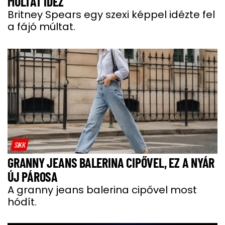
MÚLTAT IDÉZ
Britney Spears egy szexi képpel idézte fel
a fájó múltat.
SIKK
GRANNY JEANS BALERINA CIPŐVEL, EZ A NYÁR
ÚJ PÁROSA
A granny jeans balerina cipővel most
hódít.