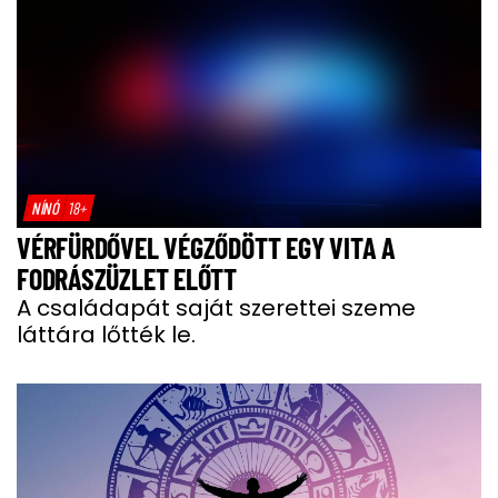
NÍNÓ
18+
VÉRFÜRDŐVEL VÉGZŐDÖTT EGY VITA A
FODRÁSZÜZLET ELŐTT
A családapát saját szerettei szeme
láttára lőtték le.