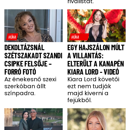
riválistát.
HŰHA
HŰHA
DEKOLTÁZSNÁL
EGY HAJSZÁLON MÚLT
SZÉTSZAKADT SZANDI
A VILLANTÁS:
CSIPKE FELSŐJE –
ELTERÜLT A KANAPÉN
FORRÓ FOTÓ
KIARA LORD - VIDEÓ
Az énekesnő szexi
Kiara Lord követői
szerkóban állt
ezt nem tudják
színpadra.
majd kiverni a
fejükből.