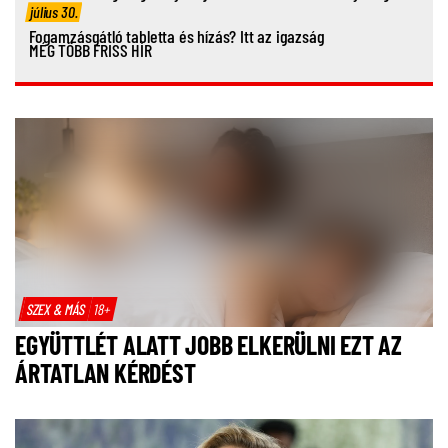
július 30.
Fogamzásgátló tabletta és hízás? Itt az igazság
MÉG TÖBB FRISS HÍR
SZEX & MÁS
18+
EGYÜTTLÉT ALATT JOBB ELKERÜLNI EZT AZ
ÁRTATLAN KÉRDÉST