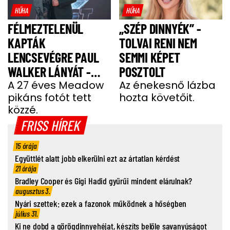
HŰHA
HŰHA
FÉLMEZTELENÜL
„SZÉP DINNYÉK” -
KAPTÁK
TOLVAI RENI NEM
LENCSEVÉGRE PAUL
SEMMI KÉPET
WALKER LÁNYÁT -
POSZTOLT
FOTÓ
A 27 éves Meadow
Az énekesnő lázba
pikáns fotót tett
hozta követőit.
közzé.
FRISS HÍREK
15 órája
Együttlét alatt jobb elkerülni ezt az ártatlan kérdést
21 órája
Bradley Cooper és Gigi Hadid gyűrűi mindent elárulnak?
augusztus 3.
Nyári szettek: ezek a fazonok működnek a hőségben
július 31.
Ki ne dobd a görögdinnyehéjat, készíts belőle savanyúságot