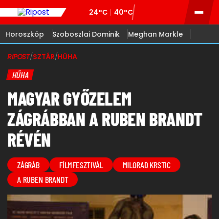
24°C
40°C
Horoszkóp
Szoboszlai Dominik
Meghan Markle
RIPOST
/
SZTÁR
/
HŰHA
HŰHA
MAGYAR GYŐZELEM
ZÁGRÁBBAN A RUBEN BRANDT
RÉVÉN
ZÁGRÁB
FÍLMFESZTIVÁL
MILORAD KRSTIC
A RUBEN BRANDT