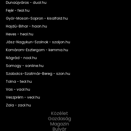
Dunaújváros - duol.hu
Fejér - feol.hu
Győr-Moson-Sopron - kisalfold.hu
Hajdú-Bihar - haon.hu
Heves - heol.hu
Jász-Nagykun-Szolnok - szoljon.hu
Komárom-Esztergom - kemma.hu
Nógrád - nool.hu
Somogy - sonline.hu
Szabolcs-Szatmár-Bereg - szon.hu
Tolna - teol.hu
Vas - vaol.hu
Veszprém - veol.hu
Zala - zaol.hu
Közélet
Gazdaság
Magazin
Bulvár