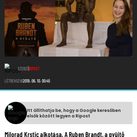
SZERZŐ
RIPOST
LÉTREHOZVA
2019. 06. 10. 00:45
Itt állíthatja be, hogy a Google keresőben
elsők között legyen a Ripost
Milorad Krstic alkotása, A Ruben Brandt, a gyûjtõ