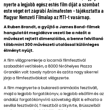
nyerte a legjobb egész estés film díját a szombat
este véget ért zágrábi Animafesten - tájékoztatta a
Magyar Nemzeti Filmalap az MTI-t vasárnap.
A Ruben Brandt, a gyűjtő a James Bond-filmek
hangulatát megidézve vezeti be a nézőt a
művészet rejtett dimenzióiba, a benne felvillanó
több mint 300 művészeti utalással különleges
élményt nyújt.
A film világpremierje a locarnói filmfesztivál
szabadtéri vetítésén, a 8000 férőhelyes Piazza
Grandén volt tavaly nyáron és azóta nagy sikerrel
járja a filmfesztiválokat világszerte.
A film megnyerte a bukaresti animációs fesztivált,
majd a legjobb forgatókönyv, a legjobb elsőfilm és az
andalúz forgatókönyvíró szövetség díját is elhozta a
sevillai fesztiválról, Triesztből a SkyArte, Brüsszelből