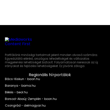
Portfóliónk minőségi tartalmat jelent minden olvasó számára.
Egyedülálló elérést, országos lefedettséget és változatos
megjelenési lehetőséget biztosít. Folyamatosan keressük az új
irányokat és fejlődési lehetőségeket. Ez jövőnk záloga.
Regionális hírportálok
Bács-Kiskun - baon.hu
Baranya - bama.hu
Békés - beol.hu
Borsod-Abaúj-Zemplén - boon.hu
Csongrád - delmagyar.hu