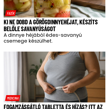
FAZÉK
KI NE DOBD A GÖRÖGDINNYEHÉJAT, KÉSZÍTS
BELŐLE SAVANYÚSÁGOT
A dinnye héjából édes-savanyú
csemege készülhet.
MEDICINA
FOGAMZÁSGÁTLÓ TABLETTA ÉS HÍZÁS? ITT AZ