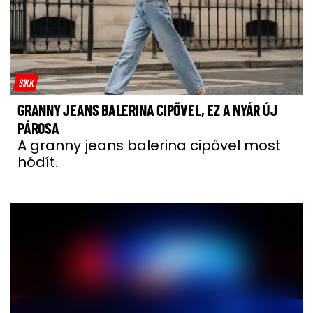
SIKK
GRANNY JEANS BALERINA CIPŐVEL, EZ A NYÁR ÚJ
PÁROSA
A granny jeans balerina cipővel most
hódít.