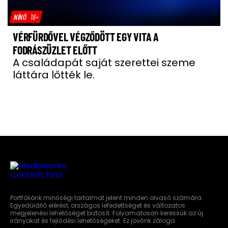
NÍNÓ
18+
VÉRFÜRDŐVEL VÉGZŐDÖTT EGY VITA A
FODRÁSZÜZLET ELŐTT
A családapát saját szerettei szeme
láttára lőtték le.
Portfóliónk minőségi tartalmat jelent minden olvasó számára.
Egyedülálló elérést, országos lefedettséget és változatos
megjelenési lehetőséget biztosít. Folyamatosan keressük az új
irányokat és fejlődési lehetőségeket. Ez jövőnk záloga.