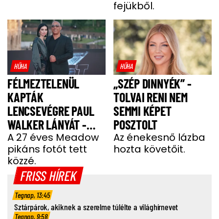
fejükből.
HŰHA
HŰHA
FÉLMEZTELENÜL
„SZÉP DINNYÉK” -
KAPTÁK
TOLVAI RENI NEM
LENCSEVÉGRE PAUL
SEMMI KÉPET
WALKER LÁNYÁT -
POSZTOLT
FOTÓ
A 27 éves Meadow
Az énekesnő lázba
pikáns fotót tett
hozta követőit.
közzé.
FRISS HÍREK
Tegnap, 13:45
Sztárpárok, akiknek a szerelme túlélte a világhírnevet
Tegnap, 9:58