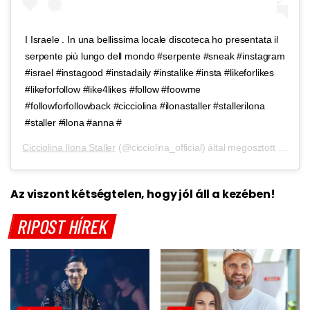
I Israele . In una bellissima locale discoteca ho presentata il
serpente più lungo dell mondo #serpente #sneak #instagram
#israel #instagood #instadaily #instalike #insta #likeforlikes
#likeforfollow #like4likes #follow #foowme
#followforfollowback #cicciolina #ilonastaller #stallerilona
#staller #ilona #anna #
Cicciolina Ilona Staller
(@cicciolina_official) által megosztott bejegyzés,
Az viszont kétségtelen, hogy jól áll a kezében!
RIPOST HÍREK