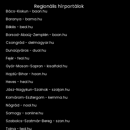
Regionális hírportálok
Bács-Kiskun - baon.hu
Baranya - bama.hu
Békés - beol.hu
Borsod-Abaúj-Zemplén - boon.hu
Csongrád - delmagyar.hu
Dunaújváros - duol.hu
Fejér - feol.hu
Győr-Moson-Sopron - kisalfold.hu
Hajdú-Bihar - haon.hu
Heves - heol.hu
Jász-Nagykun-Szolnok - szoljon.hu
Komárom-Esztergom - kemma.hu
Nógrád - nool.hu
Somogy - sonline.hu
Szabolcs-Szatmár-Bereg - szon.hu
Tolna - teol.hu