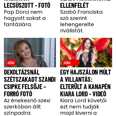
LECSÚSZOTT - FOTÓ
ELLENFELÉT
Pap Dorci nem
Szabó Franciska
hagyott sokat a
szó szerint
fantáziára.
lehengerelte
riválistát.
HŰHA
HŰHA
DEKOLTÁZSNÁL
EGY HAJSZÁLON MÚLT
SZÉTSZAKADT SZANDI
A VILLANTÁS:
CSIPKE FELSŐJE –
ELTERÜLT A KANAPÉN
FORRÓ FOTÓ
KIARA LORD - VIDEÓ
Az énekesnő szexi
Kiara Lord követői
szerkóban állt
ezt nem tudják
színpadra.
majd kiverni a