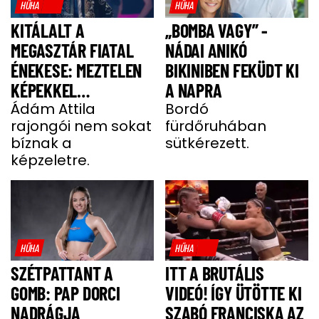
HŰHA
HŰHA
KITÁLALT A
„BOMBA VAGY” -
MEGASZTÁR FIATAL
NÁDAI ANIKÓ
ÉNEKESE: MEZTELEN
BIKINIBEN FEKÜDT KI
KÉPEKKEL
A NAPRA
HALMOZZÁK EL A
Ádám Attila
Bordó
rajongói nem sokat
fürdőruhában
RAJONGÓI
bíznak a
sütkérezett.
képzeletre.
HŰHA
HŰHA
SZÉTPATTANT A
ITT A BRUTÁLIS
GOMB: PAP DORCI
VIDEÓ! ÍGY ÜTÖTTE KI
NADRÁGJA
SZABÓ FRANCISKA AZ