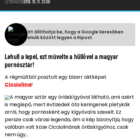
LÉTREHOZVA
2018. 10. 11. 23:00
Itt állíthatja be, hogy a Google keresőben
elsők között legyen a Ripost
Lehull a lepel, ezt mûvelte a hüllõvel a magyar
pornósztár!
A régmúltból posztolt egy bizarr aktképet
Cicciolina
!
A
magyar sztár
egy óriáskígyóval látható, ami azért
is meglepő, mert
évtizedek óta keringenek pletykák
arról, hogy pornósként egy kígyóval is szexelt.
Ez
persze csak városi legenda, ám a kép bizonyítja, hogy
valóban volt köze
Cicciolinának
óriáskígyóhoz, csak
nem úgy...