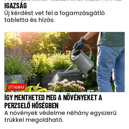
IGAZSÁG
Új kérdést vet fel a fogamzásgátló
tabletta és hízás.
OTTHONKA
ÍGY MENTHETED MEG A NÖVÉNYEKET A
PERZSELŐ HŐSÉGBEN
A növények védelme néhány egyszerű
trükkel megoldható.