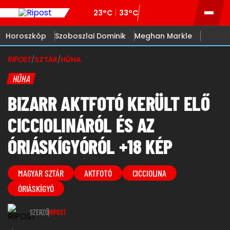
23°C
33°C
Horoszkóp
Szoboszlai Dominik
Meghan Markle
RIPOST
/
SZTÁR
/
HŰHA
HŰHA
BIZARR AKTFOTÓ KERÜLT ELŐ
CICCIOLINÁRÓL ÉS AZ
ÓRIÁSKÍGYÓRÓL +18 KÉP
MAGYAR SZTÁR
AKTFOTÓ
CICCIOLINA
ÓRIÁSKÍGYÓ
SZERZŐ
RIPOST