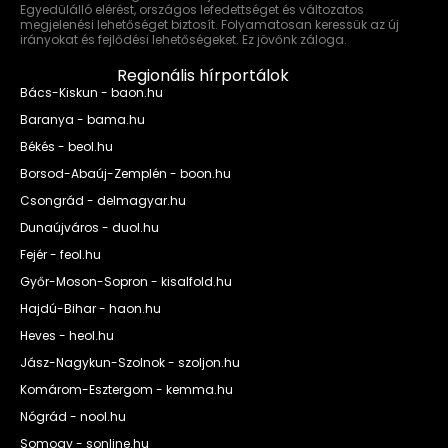
Egyedülálló elérést, országos lefedettséget és változatos
megjelenési lehetőséget biztosít. Folyamatosan keressük az új
irányokat és fejlődési lehetőségeket. Ez jövőnk záloga.
Regionális hírportálok
Bács-Kiskun - baon.hu
Baranya - bama.hu
Békés - beol.hu
Borsod-Abaúj-Zemplén - boon.hu
Csongrád - delmagyar.hu
Dunaújváros - duol.hu
Fejér - feol.hu
Győr-Moson-Sopron - kisalfold.hu
Hajdú-Bihar - haon.hu
Heves - heol.hu
Jász-Nagykun-Szolnok - szoljon.hu
Komárom-Esztergom - kemma.hu
Nógrád - nool.hu
Somogy - sonline.hu