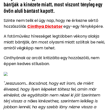
bántják a kinézete miatt, most viszont tényleg egy
övön aluli bántást kapott.
Szinte nem telik el úgy nap, hogy
ne érkezne sértő
hozzászólás
Cinthya Dictator
egy-egy fényképére.
A fotóművész hírességet legtöbben
vékony alakja
miatt bántják
, ám most olyasmi miatt szóltak be neki,
amiről végképp nem tehet.
Cinthyának az arcát kritizálta egy hozzászóló, nem
éppen kedves stílusban.
"Jesszusom... Bocsánat, hogy ezt írom, de miért
élvezed, hogy ilyen képeket töltesz fel, amin már
elnézést, de egyáltalán nem nézel ki jól! Szerintem
térj vissza a
nőies kinézethez
, szerintem lelkileg is
jobban lennél, ha egy szebb lány nézne vissza a