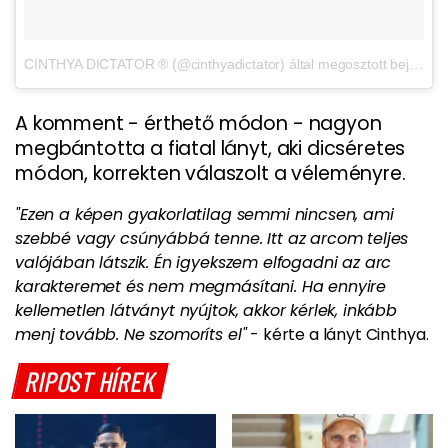
CINTHYA DICTATOR ® (@cinthyadictator) által megosztott bejegyzés
A komment - érthető módon - nagyon
megbántotta a fiatal lányt, aki dicséretes
módon, korrekten válaszolt a véleményre.
"Ezen a képen gyakorlatilag semmi nincsen, ami
szebbé vagy csúnyábbá tenne. Itt az arcom teljes
valójában látszik.
Én igyekszem elfogadni az arc
karakteremet és nem megmásítani.
Ha ennyire
kellemetlen látványt nyújtok, akkor kérlek, inkább
menj tovább. Ne szomoríts el"
- kérte a lányt Cinthya.
RIPOST HÍREK