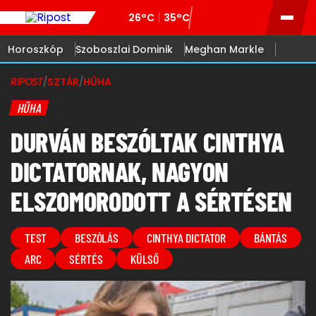
26°C
35°C
Horoszkóp
Szoboszlai Dominik
Meghan Markle
RIPOST
/
SZTÁR
/
HŰHA
HŰHA
DURVÁN BESZÓLTAK CINTHYA
DICTATORNAK, NAGYON
ELSZOMORODOTT A SÉRTÉSEN
TEST
BESZÓLÁS
CINTHYA DICTATOR
BÁNTÁS
ARC
SÉRTÉS
KÜLSŐ