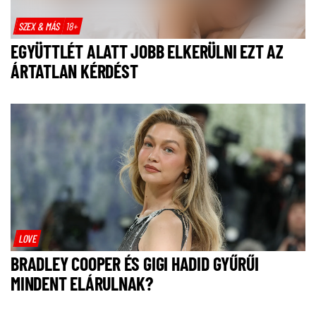
SZEX & MÁS
18+
EGYÜTTLÉT ALATT JOBB ELKERÜLNI EZT AZ
ÁRTATLAN KÉRDÉST
LOVE
BRADLEY COOPER ÉS GIGI HADID GYŰRŰI
MINDENT ELÁRULNAK?