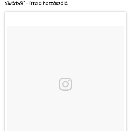
tükörből"
- írta a hozzászóló.