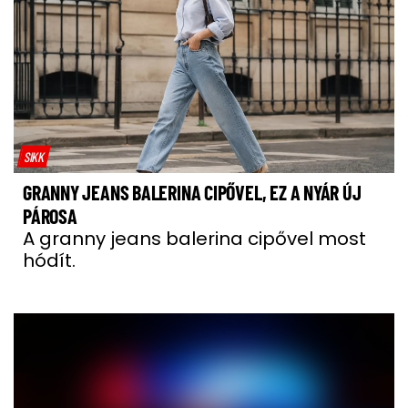
SIKK
GRANNY JEANS BALERINA CIPŐVEL, EZ A NYÁR ÚJ
PÁROSA
A granny jeans balerina cipővel most
hódít.