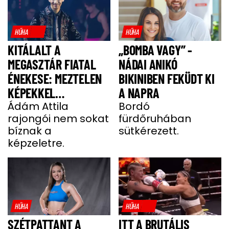
HŰHA
HŰHA
KITÁLALT A
„BOMBA VAGY” -
MEGASZTÁR FIATAL
NÁDAI ANIKÓ
ÉNEKESE: MEZTELEN
BIKINIBEN FEKÜDT KI
KÉPEKKEL
A NAPRA
HALMOZZÁK EL A
Ádám Attila
Bordó
rajongói nem sokat
fürdőruhában
RAJONGÓI
bíznak a
sütkérezett.
képzeletre.
HŰHA
HŰHA
SZÉTPATTANT A
ITT A BRUTÁLIS