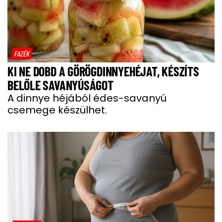
FAZÉK
KI NE DOBD A GÖRÖGDINNYEHÉJAT, KÉSZÍTS
BELŐLE SAVANYÚSÁGOT
A dinnye héjából édes-savanyú
csemege készülhet.