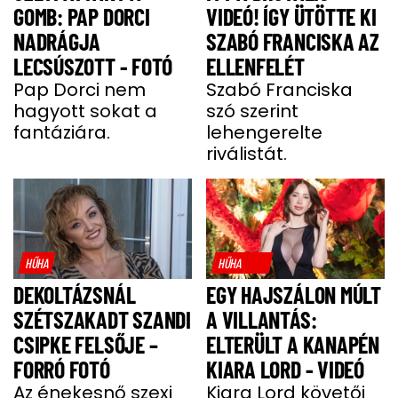
GOMB: PAP DORCI
VIDEÓ! ÍGY ÜTÖTTE KI
NADRÁGJA
SZABÓ FRANCISKA AZ
LECSÚSZOTT - FOTÓ
ELLENFELÉT
Pap Dorci nem
Szabó Franciska
hagyott sokat a
szó szerint
fantáziára.
lehengerelte
riválistát.
HŰHA
HŰHA
DEKOLTÁZSNÁL
EGY HAJSZÁLON MÚLT
SZÉTSZAKADT SZANDI
A VILLANTÁS:
CSIPKE FELSŐJE –
ELTERÜLT A KANAPÉN
FORRÓ FOTÓ
KIARA LORD - VIDEÓ
Az énekesnő szexi
Kiara Lord követői