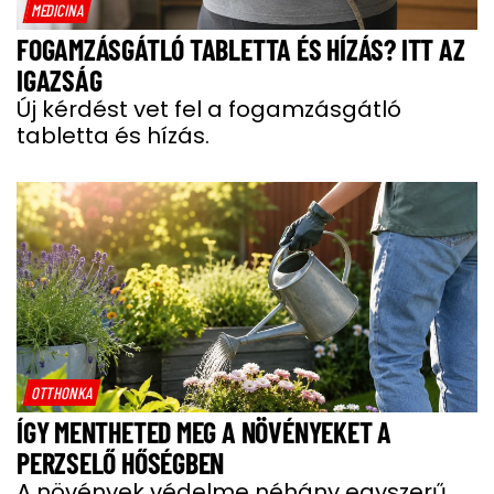
MEDICINA
FOGAMZÁSGÁTLÓ TABLETTA ÉS HÍZÁS? ITT AZ
IGAZSÁG
Új kérdést vet fel a fogamzásgátló
tabletta és hízás.
OTTHONKA
ÍGY MENTHETED MEG A NÖVÉNYEKET A
PERZSELŐ HŐSÉGBEN
A növények védelme néhány egyszerű