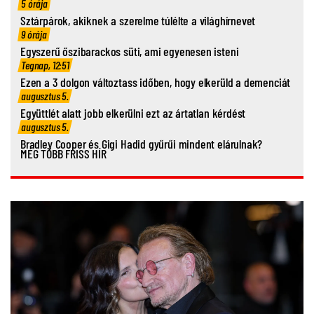
5 órája
Sztárpárok, akiknek a szerelme túlélte a világhírnevet
9 órája
Egyszerű őszibarackos süti, ami egyenesen isteni
Tegnap, 12:51
Ezen a 3 dolgon változtass időben, hogy elkerüld a demenciát
augusztus 5.
Együttlét alatt jobb elkerülni ezt az ártatlan kérdést
augusztus 5.
Bradley Cooper és Gigi Hadid gyűrűi mindent elárulnak?
MÉG TÖBB FRISS HÍR