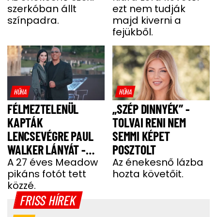
szerkóban állt
ezt nem tudják
színpadra.
majd kiverni a
fejükből.
HŰHA
HŰHA
FÉLMEZTELENÜL
„SZÉP DINNYÉK” -
KAPTÁK
TOLVAI RENI NEM
LENCSEVÉGRE PAUL
SEMMI KÉPET
WALKER LÁNYÁT -
POSZTOLT
FOTÓ
A 27 éves Meadow
Az énekesnő lázba
pikáns fotót tett
hozta követőit.
közzé.
FRISS HÍREK