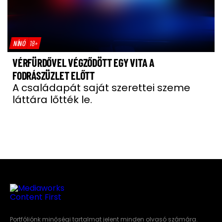
NÍNÓ
18+
VÉRFÜRDŐVEL VÉGZŐDÖTT EGY VITA A
FODRÁSZÜZLET ELŐTT
A családapát saját szerettei szeme
láttára lőtték le.
Portfóliónk minőségi tartalmat jelent minden olvasó számára.