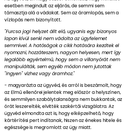
esetben megindult az eljárás, de semmi sem
támasztja alá a vádakat. Sem az áramlopás, sem a
vízlopás nem bizonyított.
"Furcsa jogi helyzet állt elő, ugyanis egy bizonyos
lapon kívül senki nem vádolta az ügyfelemet
semmivel. A hatóságok a cikk hatására kezdtek el
nyomozni, hozzáteszem, nagyon helyesen, mert így
legalább egyértelmű, hogy sem a villanyórát nem
manipulálták, sem egyéb módon nem jutottak
"ingyen" vízhez vagy áramhoz."
- magyarázta az ügyvéd, és arról is beszámolt, hogy
az Elmű ellenőrei jelentek meg először a helyszínen,
és semmilyen szabálytalanságra nem bukkantak, az
órát leszerelték, elvitték szakértői vizsgálatra.
Az
ügyvéd elmondta azt is, hogy elképzelhető, hogy
kártérítési pert indítanak, hiszen az énekes hitele és
egészsége is megromlott az ügy miatt.