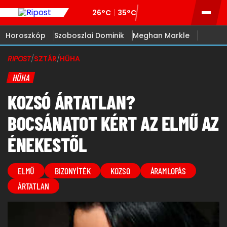
26°C
35°C
Horoszkóp
Szoboszlai Dominik
Meghan Markle
RIPOST
/
SZTÁR
/
HŰHA
HŰHA
KOZSÓ ÁRTATLAN?
BOCSÁNATOT KÉRT AZ ELMŰ AZ
ÉNEKESTŐL
ELMŰ
BIZONYÍTÉK
KOZSO
ÁRAMLOPÁS
ÁRTATLAN