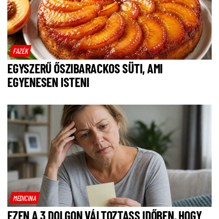
FAZÉK
EGYSZERŰ ŐSZIBARACKOS SÜTI, AMI
EGYENESEN ISTENI
MEDICINA
EZEN A 3 DOLGON VÁLTOZTASS IDŐBEN, HOGY