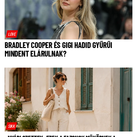
LOVE
BRADLEY COOPER ÉS GIGI HADID GYŰRŰI
MINDENT ELÁRULNAK?
SIKK