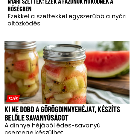
NYÁRI SZETTEK: EZEK A FAZONOK MŰKÖDNEK A
HŐSÉGBEN
Ezekkel a szettekkel egyszerűbb a nyári
öltözködés.
FAZÉK
KI NE DOBD A GÖRÖGDINNYEHÉJAT, KÉSZÍTS
BELŐLE SAVANYÚSÁGOT
A dinnye héjából édes-savanyú
csemege készülhet.