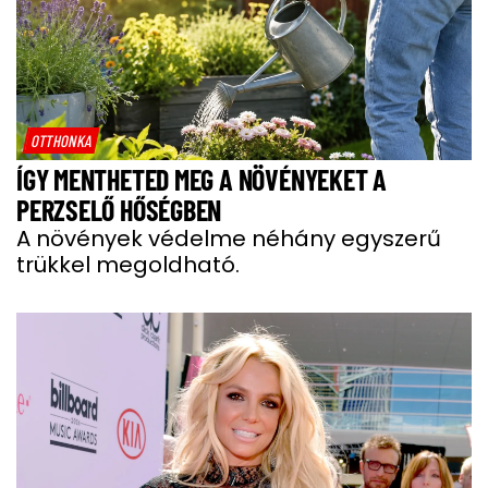
OTTHONKA
ÍGY MENTHETED MEG A NÖVÉNYEKET A
PERZSELŐ HŐSÉGBEN
A növények védelme néhány egyszerű
trükkel megoldható.