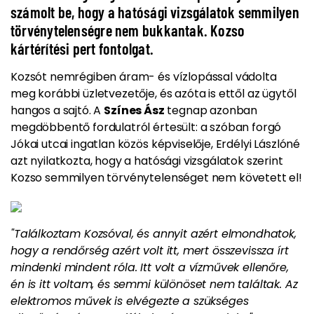
számolt be, hogy a hatósági vizsgálatok semmilyen
törvénytelenségre nem bukkantak. Kozso
kártérítési pert fontolgat.
Kozsót nemrégiben
áram- és vízlopással
vádolta
meg korábbi üzletvezetője, és azóta is ettől
az ügytől
hangos a sajtó
. A
Színes Ász
tegnap azonban
megdöbbentő fordulatról értesült: a szóban forgó
Jókai utcai ingatlan
közös képviselője, Erdélyi Lászlóné
azt nyilatkozta, hogy a hatósági vizsgálatok szerint
Kozso semmilyen törvénytelenséget nem követett el!
"Találkoztam Kozsóval, és annyit azért elmondhatok,
hogy a rendőrség azért volt itt, mert összevissza írt
mindenki mindent róla. Itt volt a vízművek ellenőre,
én is itt voltam, és semmi különöset nem találtak. Az
elektromos művek is elvégezte a szükséges