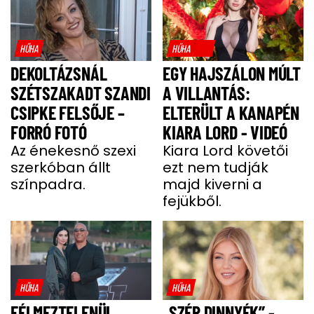
HŰHA
HŰHA
DEKOLTÁZSNÁL
EGY HAJSZÁLON MÚLT
SZÉTSZAKADT SZANDI
A VILLANTÁS:
CSIPKE FELSŐJE –
ELTERÜLT A KANAPÉN
FORRÓ FOTÓ
KIARA LORD - VIDEÓ
Az énekesnő szexi
Kiara Lord követői
szerkóban állt
ezt nem tudják
színpadra.
majd kiverni a
fejükből.
HŰHA
HŰHA
FÉLMEZTELENÜL
„SZÉP DINNYÉK” -