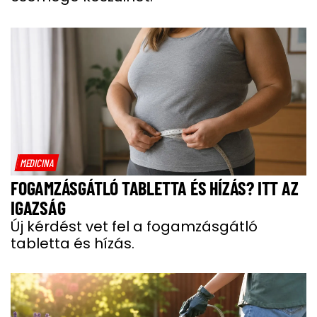
MEDICINA
FOGAMZÁSGÁTLÓ TABLETTA ÉS HÍZÁS? ITT AZ
IGAZSÁG
Új kérdést vet fel a fogamzásgátló
tabletta és hízás.