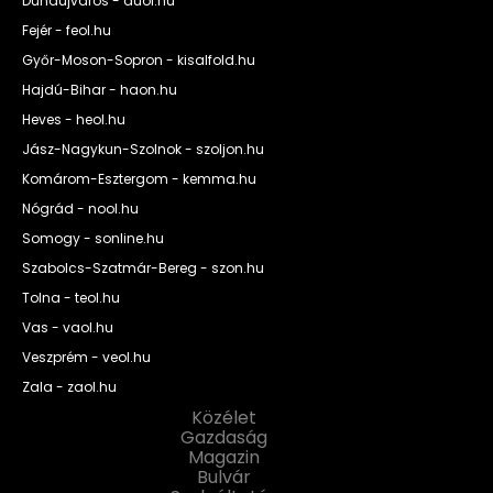
Dunaújváros - duol.hu
Fejér - feol.hu
Győr-Moson-Sopron - kisalfold.hu
Hajdú-Bihar - haon.hu
Heves - heol.hu
Jász-Nagykun-Szolnok - szoljon.hu
Komárom-Esztergom - kemma.hu
Nógrád - nool.hu
Somogy - sonline.hu
Szabolcs-Szatmár-Bereg - szon.hu
Tolna - teol.hu
Vas - vaol.hu
Veszprém - veol.hu
Zala - zaol.hu
Közélet
Gazdaság
Magazin
Bulvár