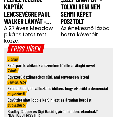
KAPTÁK
TOLVAI RENI NEM
LENCSEVÉGRE PAUL
SEMMI KÉPET
WALKER LÁNYÁT -
POSZTOLT
FOTÓ
A 27 éves Meadow
Az énekesnő lázba
pikáns fotót tett
hozta követőit.
közzé.
FRISS HÍREK
3 órája
Sztárpárok, akiknek a szerelme túlélte a világhírnevet
7 órája
Egyszerű őszibarackos süti, ami egyenesen isteni
Tegnap, 12:51
Ezen a 3 dolgon változtass időben, hogy elkerüld a demenciát
augusztus 5.
Együttlét alatt jobb elkerülni ezt az ártatlan kérdést
augusztus 5.
Bradley Cooper és Gigi Hadid gyűrűi mindent elárulnak?
MÉG TÖBB FRISS HÍR