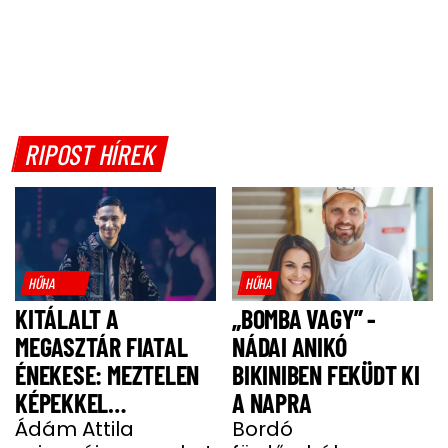
RIPOST HÍREK
HŰHA
HŰHA
KITÁLALT A
„BOMBA VAGY” -
MEGASZTÁR FIATAL
NÁDAI ANIKÓ
ÉNEKESE: MEZTELEN
BIKINIBEN FEKÜDT KI
KÉPEKKEL
A NAPRA
HALMOZZÁK EL A
Ádám Attila
Bordó