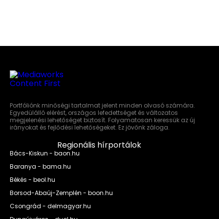
Portfóliónk minőségi tartalmat jelent minden olvasó számára.
Egyedülálló elérést, országos lefedettséget és változatos
megjelenési lehetőséget biztosít. Folyamatosan keressük az új
irányokat és fejlődési lehetőségeket. Ez jövőnk záloga.
Regionális hírportálok
Bács-Kiskun - baon.hu
Baranya - bama.hu
Békés - beol.hu
Borsod-Abaúj-Zemplén - boon.hu
Csongrád - delmagyar.hu