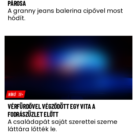
PÁROSA
A granny jeans balerina cipővel most
hódít.
NÍNÓ
18+
VÉRFÜRDŐVEL VÉGZŐDÖTT EGY VITA A
FODRÁSZÜZLET ELŐTT
A családapát saját szerettei szeme
láttára lőtték le.