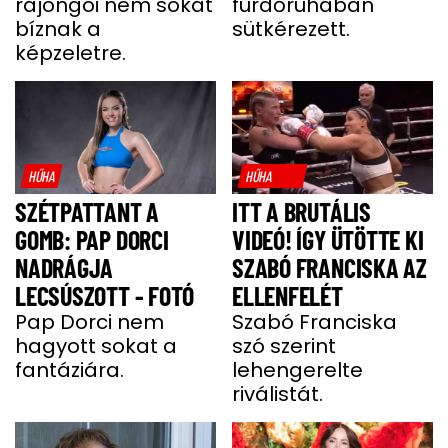
rajongói nem sokat
fürdőruhában
RAJONGÓI
bíznak a
sütkérezett.
képzeletre.
HŰHA
HŰHA
SZÉTPATTANT A
ITT A BRUTÁLIS
GOMB: PAP DORCI
VIDEÓ! ÍGY ÜTÖTTE KI
NADRÁGJA
SZABÓ FRANCISKA AZ
LECSÚSZOTT - FOTÓ
ELLENFELÉT
Pap Dorci nem
Szabó Franciska
hagyott sokat a
szó szerint
fantáziára.
lehengerelte
riválistát.