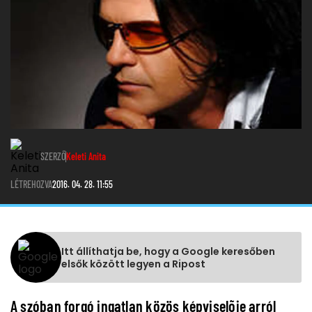
SZERZŐ
Keleti Anita
LÉTREHOZVA
2016. 04. 28. 11:55
Itt állíthatja be, hogy a Google keresőben
elsők között legyen a Ripost
A szóban forgó ingatlan közös képviselõje arról