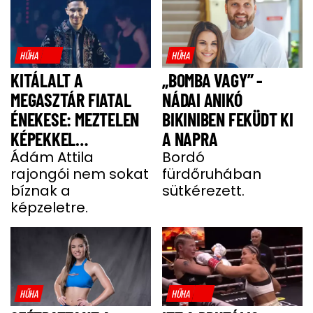
HŰHA
HŰHA
KITÁLALT A
„BOMBA VAGY” -
MEGASZTÁR FIATAL
NÁDAI ANIKÓ
ÉNEKESE: MEZTELEN
BIKINIBEN FEKÜDT KI
KÉPEKKEL
A NAPRA
HALMOZZÁK EL A
Ádám Attila
Bordó
rajongói nem sokat
fürdőruhában
RAJONGÓI
bíznak a
sütkérezett.
képzeletre.
HŰHA
HŰHA