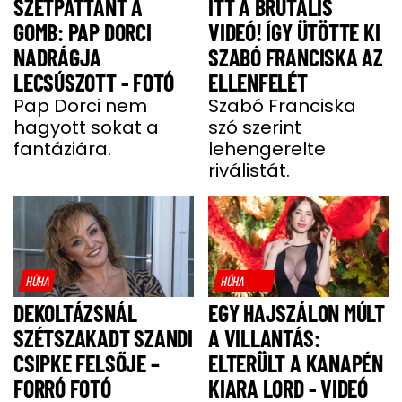
SZÉTPATTANT A
ITT A BRUTÁLIS
GOMB: PAP DORCI
VIDEÓ! ÍGY ÜTÖTTE KI
NADRÁGJA
SZABÓ FRANCISKA AZ
LECSÚSZOTT - FOTÓ
ELLENFELÉT
Pap Dorci nem
Szabó Franciska
hagyott sokat a
szó szerint
fantáziára.
lehengerelte
riválistát.
HŰHA
HŰHA
DEKOLTÁZSNÁL
EGY HAJSZÁLON MÚLT
SZÉTSZAKADT SZANDI
A VILLANTÁS:
CSIPKE FELSŐJE –
ELTERÜLT A KANAPÉN
FORRÓ FOTÓ
KIARA LORD - VIDEÓ