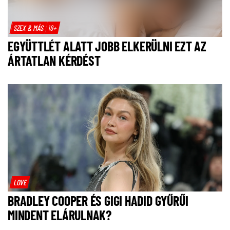
SZEX & MÁS
18+
EGYÜTTLÉT ALATT JOBB ELKERÜLNI EZT AZ
ÁRTATLAN KÉRDÉST
LOVE
BRADLEY COOPER ÉS GIGI HADID GYŰRŰI
MINDENT ELÁRULNAK?