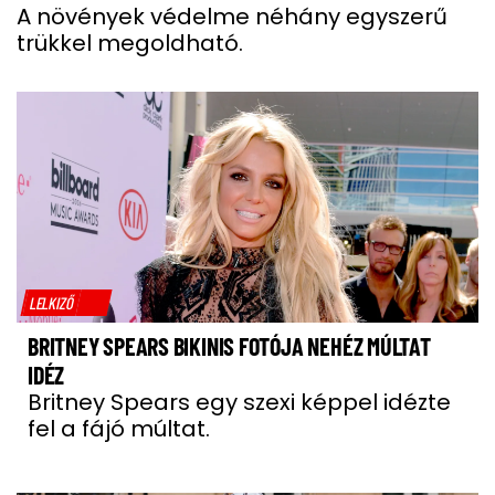
A növények védelme néhány egyszerű
trükkel megoldható.
LELKIZŐ
BRITNEY SPEARS BIKINIS FOTÓJA NEHÉZ MÚLTAT
IDÉZ
Britney Spears egy szexi képpel idézte
fel a fájó múltat.