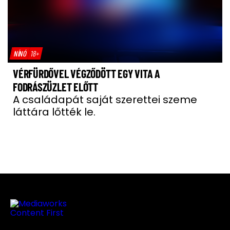
NÍNÓ
18+
VÉRFÜRDŐVEL VÉGZŐDÖTT EGY VITA A
FODRÁSZÜZLET ELŐTT
A családapát saját szerettei szeme
láttára lőtték le.