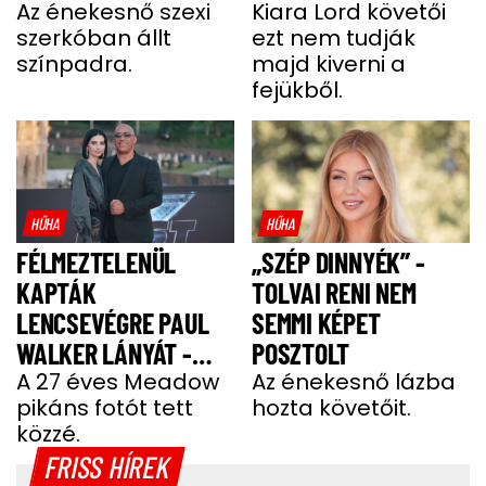
Az énekesnő szexi
Kiara Lord követői
szerkóban állt
ezt nem tudják
színpadra.
majd kiverni a
fejükből.
HŰHA
HŰHA
FÉLMEZTELENÜL
„SZÉP DINNYÉK” -
KAPTÁK
TOLVAI RENI NEM
LENCSEVÉGRE PAUL
SEMMI KÉPET
WALKER LÁNYÁT -
POSZTOLT
FOTÓ
A 27 éves Meadow
Az énekesnő lázba
pikáns fotót tett
hozta követőit.
közzé.
FRISS HÍREK