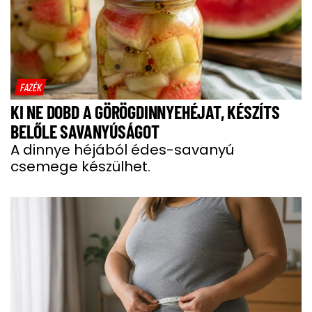
FAZÉK
KI NE DOBD A GÖRÖGDINNYEHÉJAT, KÉSZÍTS
BELŐLE SAVANYÚSÁGOT
A dinnye héjából édes-savanyú
csemege készülhet.