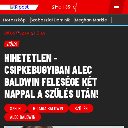
21°C
35°C
Horoszkóp
Szoboszlai Dominik
Meghan Markle
RIPOST
/
SZTÁR
/
HŰHA
HŰHA
HIHETETLEN -
CSIPKEBUGYIBAN ALEC
BALDWIN FELESÉGE KÉT
NAPPAL A SZÜLÉS UTÁN!
SZELFI
HILARIA BALDWIN
SZÜLÉS
ALEC BALDWIN