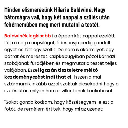
Minden elismerésünk Hilaria Baldwiné. Nagy
bátorságra vall, hogy két nappal a szülés után
fehérnemûben meg mert mutatni a testét.
Baldwinék legkisebb
fia éppen két nappal ezelőtt
látta meg a napvilágot, édesanyja pedig gondolt
egyet és lőtt egy szelfit. De nem is akármilyet, egy
bátrat és merészet.
Csipkebugyiban pózol
kórházi
szobájának fürdőjében és
megmutatja testét teljes
valójában.
Ezzel
igazán tiszteletre méltó
kezdeményezést indíthat el,
hiszen a mai
sztármamik inkább azzal szoktak dicsekedni, hogy a
szülés után
milyen hamar villantanak kockahasat.
"Sokat gondolkodtam, hogy közzétegyem-e ezt a
fotót, de remélem értitek, hogy mi az üzenet: