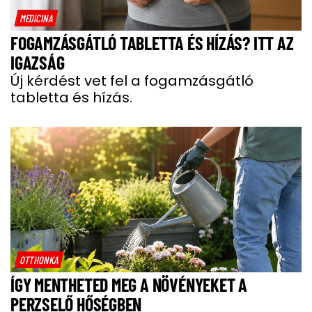
MEDICINA
FOGAMZÁSGÁTLÓ TABLETTA ÉS HÍZÁS? ITT AZ
IGAZSÁG
Új kérdést vet fel a fogamzásgátló
tabletta és hízás.
OTTHONKA
ÍGY MENTHETED MEG A NÖVÉNYEKET A
PERZSELŐ HŐSÉGBEN