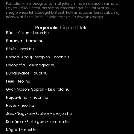
Portfóliónk minőségi tartalmat jelent minden olvasó számára.
Egyedülálló elérést, országos lefedettséget és változatos
megjelenési lehetőséget biztosít. Folyamatosan keressük az új
irányokat és fejlődési lehetőségeket. Ez jövőnk záloga.
Regionális hírportálok
Bács-Kiskun - baon.hu
Baranya - bama.hu
Békés - beol.hu
Borsod-Abaúj-Zemplén - boon.hu
Csongrád - delmagyar.hu
Dunaújváros - duol.hu
Fejér - feol.hu
Győr-Moson-Sopron - kisalfold.hu
Hajdú-Bihar - haon.hu
Heves - heol.hu
Jász-Nagykun-Szolnok - szoljon.hu
Komárom-Esztergom - kemma.hu
Nógrád - nool.hu