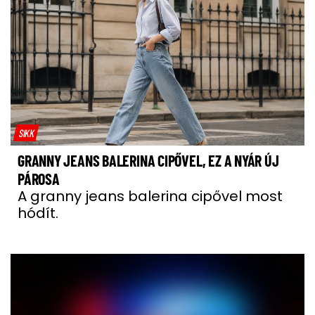
SIKK
GRANNY JEANS BALERINA CIPŐVEL, EZ A NYÁR ÚJ
PÁROSA
A granny jeans balerina cipővel most
hódít.