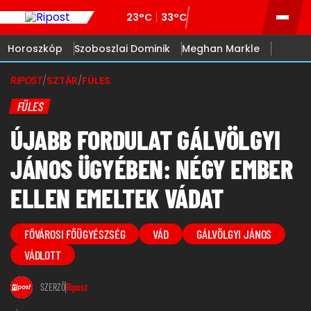
23°C
33°C
Horoszkóp
Szoboszlai Dominik
Meghan Markle
RIPOST
/
SZTÁR
/
FÜLES
FÜLES
ÚJABB FORDULAT GÁLVÖLGYI
JÁNOS ÜGYÉBEN: NÉGY EMBER
ELLEN EMELTEK VÁDAT
FŐVÁROSI FŐÜGYÉSZSÉG
VÁD
GÁLVÖLGYI JÁNOS
VÁDLOTT
SZERZŐ
Ripost