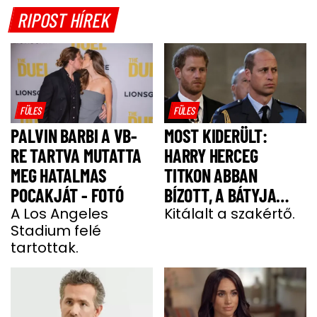
RIPOST HÍREK
FÜLES
FÜLES
PALVIN BARBI A VB-
MOST KIDERÜLT:
RE TARTVA MUTATTA
HARRY HERCEG
MEG HATALMAS
TITKON ABBAN
POCAKJÁT - FOTÓ
BÍZOTT, A BÁTYJA
A Los Angeles
KÖNYÖRÖGNI FOG NEKI
Kitálalt a szakértő.
Stadium felé
tartottak.