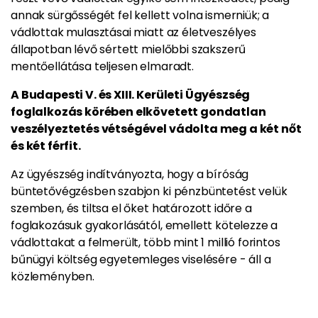
annak sürgősségét fel kellett volna ismerniük; a
vádlottak mulasztásai miatt az életveszélyes
állapotban lévő sértett mielőbbi szakszerű
mentőellátása teljesen elmaradt.
A Budapesti V. és XIII. Kerületi Ügyészség
foglalkozás körében elkövetett gondatlan
veszélyeztetés vétségével vádolta meg a két nőt
és két férfit.
Az ügyészség indítványozta, hogy a bíróság
büntetővégzésben szabjon ki pénzbüntetést velük
szemben, és tiltsa el őket határozott időre a
foglakozásuk gyakorlásától, emellett kötelezze a
vádlottakat a felmerült, több mint 1 millió forintos
bűnügyi költség egyetemleges viselésére - áll a
közleményben.