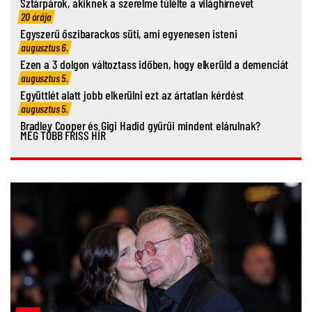
Sztárpárok, akiknek a szerelme túlélte a világhírnevet
20 órája
Egyszerű őszibarackos süti, ami egyenesen isteni
augusztus 6.
Ezen a 3 dolgon változtass időben, hogy elkerüld a demenciát
augusztus 5.
Együttlét alatt jobb elkerülni ezt az ártatlan kérdést
augusztus 5.
Bradley Cooper és Gigi Hadid gyűrűi mindent elárulnak?
MÉG TÖBB FRISS HÍR