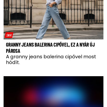
SIKK
GRANNY JEANS BALERINA CIPŐVEL, EZ A NYÁR ÚJ
PÁROSA
A granny jeans balerina cipővel most
hódít.