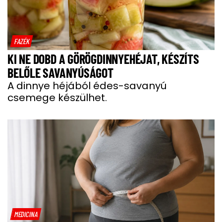
FAZÉK
KI NE DOBD A GÖRÖGDINNYEHÉJAT, KÉSZÍTS
BELŐLE SAVANYÚSÁGOT
A dinnye héjából édes-savanyú
csemege készülhet.
MEDICINA