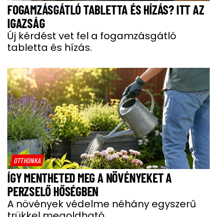
FOGAMZÁSGÁTLÓ TABLETTA ÉS HÍZÁS? ITT AZ
IGAZSÁG
Új kérdést vet fel a fogamzásgátló
tabletta és hízás.
OTTHONKA
ÍGY MENTHETED MEG A NÖVÉNYEKET A
PERZSELŐ HŐSÉGBEN
A növények védelme néhány egyszerű
trükkel megoldható.