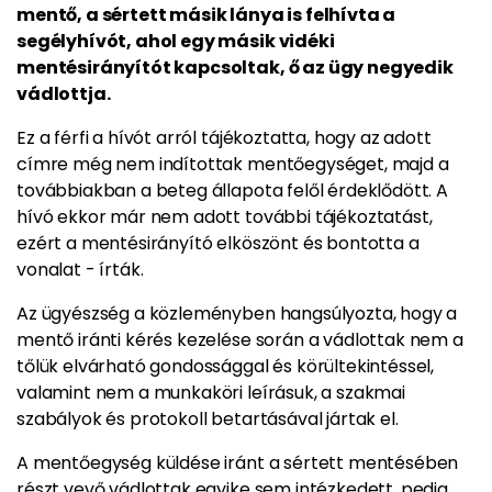
mentő, a sértett másik lánya is felhívta a
segélyhívót, ahol egy másik vidéki
mentésirányítót kapcsoltak, ő az ügy negyedik
vádlottja.
Ez a férfi a hívót arról tájékoztatta, hogy az adott
címre még nem indítottak mentőegységet, majd a
továbbiakban a beteg állapota felől érdeklődött. A
hívó ekkor már nem adott további tájékoztatást,
ezért a mentésirányító elköszönt és bontotta a
vonalat - írták.
Az ügyészség a közleményben hangsúlyozta, hogy a
mentő iránti kérés kezelése során a vádlottak nem a
tőlük elvárható gondossággal és körültekintéssel,
valamint nem a munkaköri leírásuk, a szakmai
szabályok és protokoll betartásával jártak el.
A mentőegység küldése iránt a sértett mentésében
részt vevő vádlottak egyike sem intézkedett, pedig