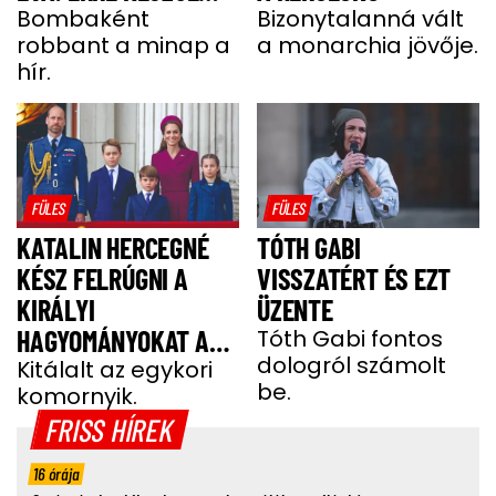
MOST A MODELL
Bombaként
Bizonytalanná vált
robbant a minap a
a monarchia jövője.
hír.
FÜLES
FÜLES
KATALIN HERCEGNÉ
TÓTH GABI
KÉSZ FELRÚGNI A
VISSZATÉRT ÉS EZT
KIRÁLYI
ÜZENTE
HAGYOMÁNYOKAT A
Tóth Gabi fontos
dologról számolt
GYEREKEI MIATT
Kitálalt az egykori
be.
komornyik.
FRISS HÍREK
16 órája