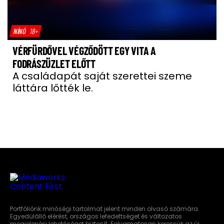
NÍNÓ
18+
VÉRFÜRDŐVEL VÉGZŐDÖTT EGY VITA A
FODRÁSZÜZLET ELŐTT
A családapát saját szerettei szeme
láttára lőtték le.
Portfóliónk minőségi tartalmat jelent minden olvasó számára.
Egyedülálló elérést, országos lefedettséget és változatos
megjelenési lehetőséget biztosít. Folyamatosan keressük az új