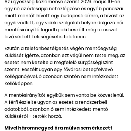
Az ügyészség közleménye szerint 2023. május 10-én
egy nő az édesapja nehézlégzése és egyéb panaszai
miatt mentőt hívott egy budapesti címre, a hívást az
egyik vádlott, egy vidéki szolgálati helyen dolgozó női
mentésirányító fogadta, aki beszélt még a rosszul
levő sértett feleségével is telefonon.
Ezután a telefonbeszélgetés végén mentőegység
küldését ígérte, azonban ezt végül nem tette meg, az
esetet nem kezelte a megfelelő sürgősségi szint
szerint. Beszélt ugyan egy fővárosi betegfelvevő
kolléganőjével, ő azonban szintén nem intézkedett
kellőképpen.
A mentésirányítót egyikük sem vonta be közvetlenül.
A férfi észlelte ugyan az esetet a rendszerbeli
adatokból, azonban ő sem intézkedett mentő
küldéséről - tették hozzá.
Mivel háromnegyed óra múlva sem érkezett