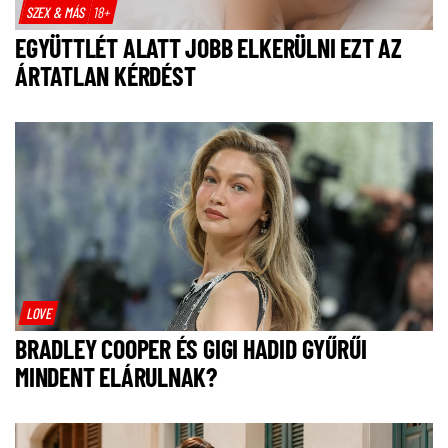
SZEX & MÁS
18+
EGYÜTTLÉT ALATT JOBB ELKERÜLNI EZT AZ
ÁRTATLAN KÉRDÉST
LOVE
BRADLEY COOPER ÉS GIGI HADID GYŰRŰI
MINDENT ELÁRULNAK?