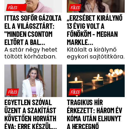
FÜLES
FÜLES
ITTAS SOFŐR GÁZOLTA
„ERZSÉBET KIRÁLYNŐ
EL A VILÁGSZTÁRT:
13 ÉVIG VOLT A
"MINDEN CSONTOM
FŐNÖKÖM - MEGHAN
ELTÖRT A BAL
MARKLE
OLDALAMON"
A sztár négy hetet
MEGJEGYZÉSE
Kitálalt a királynő
töltött kórházban.
egykori sajtótitkára.
MEGDÖBBENTETT”
FÜLES
FÜLES
EGYETLEN SZÓVAL
TRAGIKUS HÍR
ÜZENT A SZAKÍTÁST
ÉRKEZETT: HÁROM ÉV
KÖVETŐEN HORVÁTH
KÓMA UTÁN ELHUNYT
ÉVA: ERRE KÉSZÜL
A HERCEGNŐ