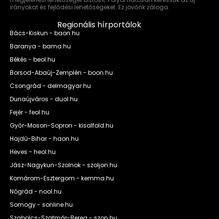
irányokat és fejlődési lehetőségeket. Ez jövőnk záloga.
Regionális hírportálok
Bács-Kiskun - baon.hu
Baranya - bama.hu
Békés - beol.hu
Borsod-Abaúj-Zemplén - boon.hu
Csongrád - delmagyar.hu
Dunaújváros - duol.hu
Fejér - feol.hu
Győr-Moson-Sopron - kisalfold.hu
Hajdú-Bihar - haon.hu
Heves - heol.hu
Jász-Nagykun-Szolnok - szoljon.hu
Komárom-Esztergom - kemma.hu
Nógrád - nool.hu
Somogy - sonline.hu
Szabolcs-Szatmár-Bereg - szon.hu