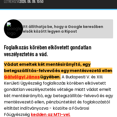
LÉTREHOZVA
2026. 06. 09. 10:50
Itt állíthatja be, hogy a Google keresőben
elsők között legyen a Ripost
Foglalkozás körében elkövetett gondatlan
veszélyeztetés a vád.
Vádat emeltek két mentésirányító, egy
betegszállítás-felvevő és egy mentésvezető ellen
Gálvölgyi János
ügyében.
A Budapesti V. és XIII.
Kerületi Ügyészség foglalkozás körében elkövetett
gondatlan veszélyeztetés vétsége miatt vádat emelt
két mentésirányító, egy betegszállítás-felvevő és egy
mentésvezető ellen, pénzbüntetést és foglakozástól
eltiltást indítványozva - közölte a Fővárosi
Főügyészség
kedden az MTI-vel.