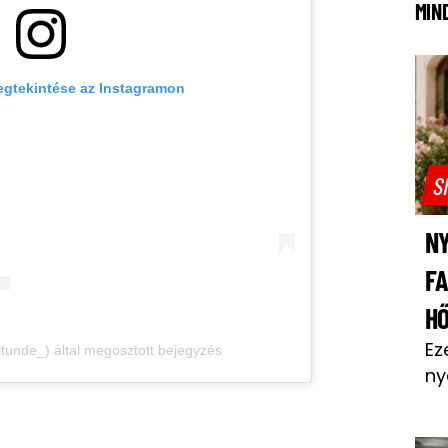
MIN
egtekintése az Instagramon
S
NY
F
H
Ez
ltunde_) által megosztott bejegyzés
ny