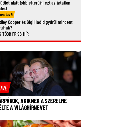
üttlét alatt jobb elkerülni ezt az ártatlan
dést
usztus 5.
dley Cooper és Gigi Hadid gyűrűi mindent
rulnak?
 TÖBB FRISS HÍR
OVE
ÁRPÁROK, AKIKNEK A SZERELME
ÉLTE A VILÁGHÍRNEVET