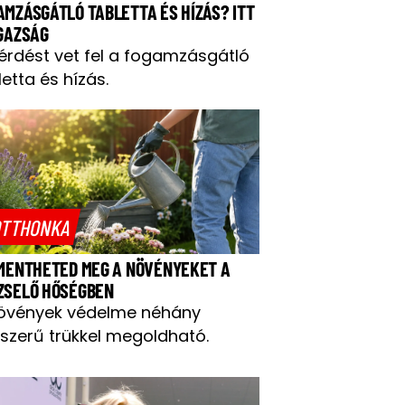
AMZÁSGÁTLÓ TABLETTA ÉS HÍZÁS? ITT
IGAZSÁG
kérdést vet fel a fogamzásgátló
letta és hízás.
TTHONKA
 MENTHETED MEG A NÖVÉNYEKET A
ZSELŐ HŐSÉGBEN
övények védelme néhány
szerű trükkel megoldható.