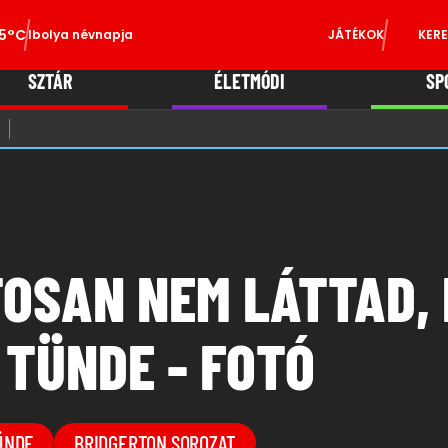
5°C
Ibolya névnapja
JÁTÉKOK
KERE
SZTÁR
ÉLETMÓDI
SP
TOSAN NEM LÁTTAD,
 TÜNDE - FOTÓ
ÜNDE
BRIDGERTON SOROZAT