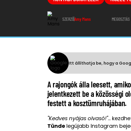
SZERZŐ
Amy Mans
MEGOSZTÁS
Itt állíthatja be, hogy a Goo
A rajongók álla leesett, amik
jelentkezett be a közösségi o
festett a kosztümruhájában.
"Kedves nyájas olvasó!"
... kezd
Tünde
legújabb Instagram beje