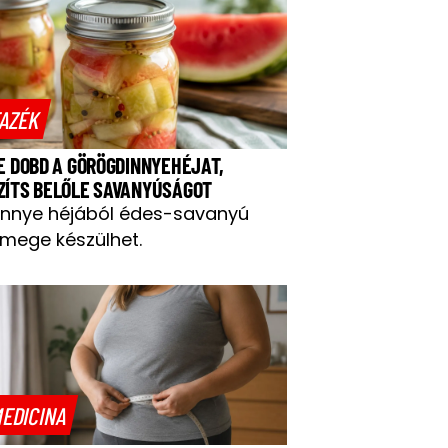
AZÉK
NE DOBD A GÖRÖGDINNYEHÉJAT,
ZÍTS BELŐLE SAVANYÚSÁGOT
innye héjából édes-savanyú
mege készülhet.
EDICINA