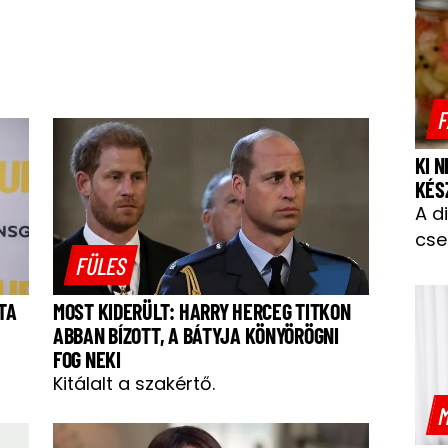
F
KI 
KÉS
A d
cse
FÜLES
TA
MOST KIDERÜLT: HARRY HERCEG TITKON
ABBAN BÍZOTT, A BÁTYJA KÖNYÖRÖGNI
FOG NEKI
Kitálalt a szakértő.
M