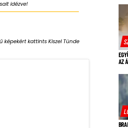
ait idézve!
S
 képekért kattints Kiszel Tünde
EGY
AZ 
L
BRA