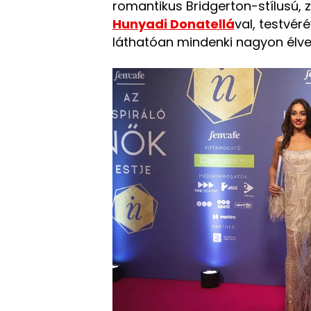
romantikus Bridgerton-stílusú, z
Hunyadi Donatellá
val, testvér
láthatóan mindenki nagyon élve