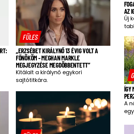
FOG
AZ 
Új 
tab
FÜLES
RT:
„ERZSÉBET KIRÁLYNŐ 13 ÉVIG VOLT A
FŐNÖKÖM - MEGHAN MARKLE
MEGJEGYZÉSE MEGDÖBBENTETT”
Kitálalt a királynő egykori
O
sajtótitkára.
ÍGY
PER
A n
egy