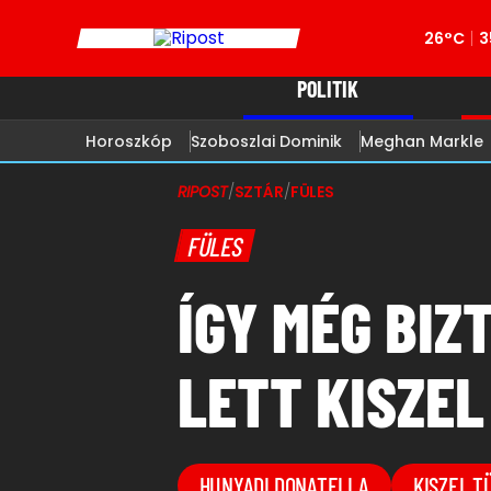
26°C
3
POLITIK
Horoszkóp
Szoboszlai Dominik
Meghan Markle
RIPOST
/
SZTÁR
/
FÜLES
FÜLES
ÍGY MÉG BIZ
LETT KISZEL
HUNYADI DONATELLA
KISZEL T