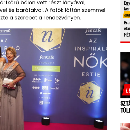
ártkörű bálon vett részt lányával,
Egy
kér
ével és barátaival. A fotók láttán szemmel
aug
zte a szerepét a rendezvényen.
Bra
elá
MÉG
L
SZT
TÚL