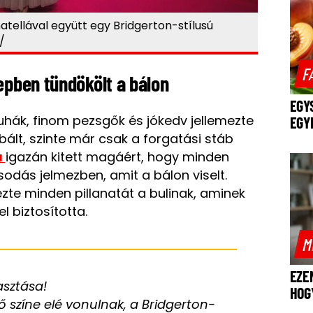
atellával együtt egy Bridgerton-stílusú
 /
F
epben tündökölt a bálon
EGY
uhák, finom pezsgők és jókedv jellemezte
EGY
ált, szinte már csak a forgatási stáb
a
igazán kitett magáért, hogy minden
dás jelmezben, amit a bálon viselt.
te minden pillanatát a bulinak, aminek
el biztosította.
M
EZE
asztása!
HOG
ő színe elé vonulnak, a Bridgerton-