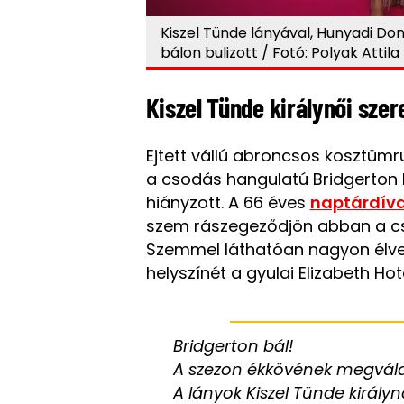
Kiszel Tünde lányával, Hunyadi Don
bálon bulizott / Fotó: Polyak Attila
Kiszel Tünde királynői szer
Ejtett vállú abroncsos kosztümr
a csodás hangulatú Bridgerton b
hiányzott. A 66 éves
naptárdív
szem rászegeződjön abban a cso
Szemmel láthatóan nagyon élvez
helyszínét a gyulai Elizabeth Hot
Bridgerton bál!
A szezon ékkövének megvál
A lányok Kiszel Tünde királyn