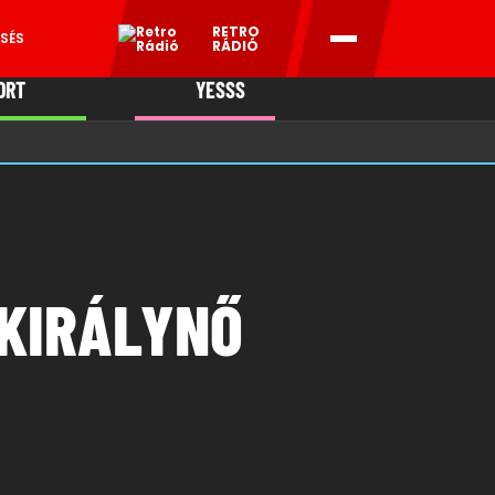
RETRO
SÉS
RÁDIÓ
ORT
YESSS
MANI
 KIRÁLYNŐ