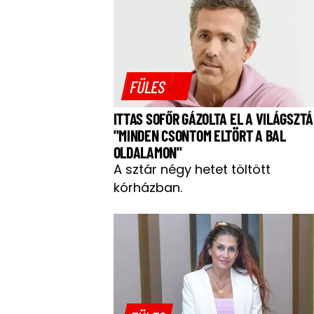
FÜLES
ITTAS SOFŐR GÁZOLTA EL A VILÁGSZTÁ
"MINDEN CSONTOM ELTÖRT A BAL
OLDALAMON"
A sztár négy hetet töltött
kórházban.