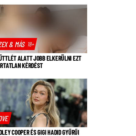
ZEX & MÁS
18+
ÜTTLÉT ALATT JOBB ELKERÜLNI EZT
ÁRTATLAN KÉRDÉST
OVE
DLEY COOPER ÉS GIGI HADID GYŰRŰI