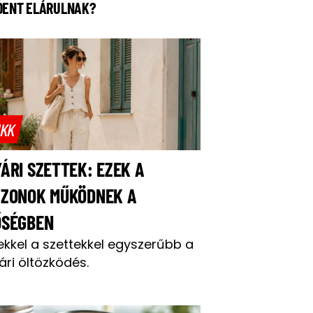
DENT ELÁRULNAK?
IKK
ÁRI SZETTEK: EZEK A
AZONOK MŰKÖDNEK A
ŐSÉGBEN
ekkel a szettekkel egyszerűbb a
ári öltözködés.