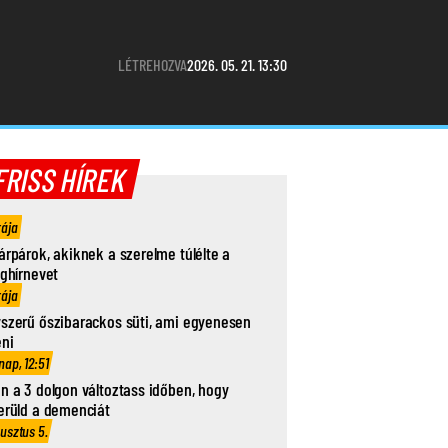
LÉTREHOZVA
2026. 05. 21. 13:30
FRISS HÍREK
rája
árpárok, akiknek a szerelme túlélte a
ághírnevet
rája
szerű őszibarackos süti, ami egyenesen
eni
nap, 12:51
n a 3 dolgon változtass időben, hogy
erüld a demenciát
usztus 5.