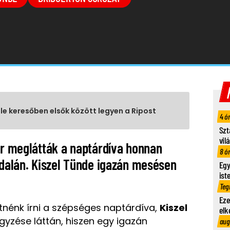
gle keresőben elsők között legyen a Ripost
4 ó
Szt
vil
or meglátták a naptárdíva honnan
8 ó
ldalán. Kiszel Tünde igazán mesésen
Egy
ist
Teg
Eze
hetnénk írni a szépséges naptárdíva,
Kiszel
elk
gyzése láttán, hiszen egy igazán
aug