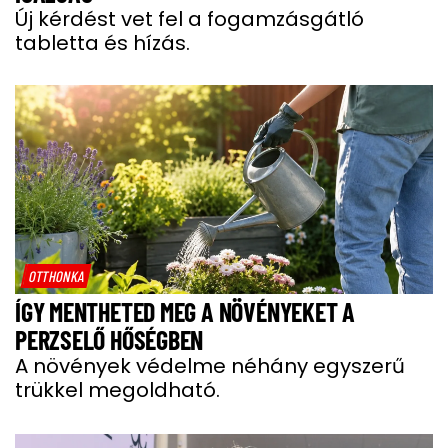
Új kérdést vet fel a fogamzásgátló
tabletta és hízás.
OTTHONKA
ÍGY MENTHETED MEG A NÖVÉNYEKET A
PERZSELŐ HŐSÉGBEN
A növények védelme néhány egyszerű
trükkel megoldható.