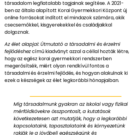
társadalom legfiatalabb tagjainak segítése. A 2021-
ben az általa alapított Korai Gyermekkori Központ új
online forrásokat indított el mindazok számára, akik
csecsemőkkel, kisgyerekekkel és családjaikkal
dolgoznak.
Az élet alapjai: Útmutató a társadalmi és érzelmi
fejlődéshez
című kiadványt azzal a céllal hozták létre,
hogy az egész korai gyermekkori rendszerben
megerősítsék, miért olyan rendkívül fontos a
társadalmi és érzelmi fejlődés, és hogyan alakulnak ki
ezek a készségek az élet legkorábbi hónapjaiban.
Míg társadalmunk gyakran az iskolai vagy fizikai
mérföldkövekre összpontosít, a kutatások
következetesen azt mutatják, hogy a legkorábbi
kapcsolataink, tapasztalataink és környezetünk
rakják le a jövőbeli egészségünk és