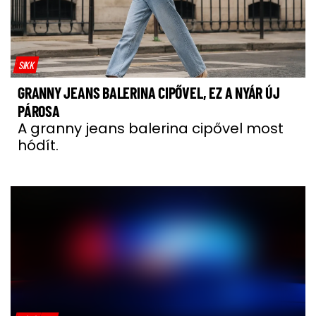
SIKK
GRANNY JEANS BALERINA CIPŐVEL, EZ A NYÁR ÚJ
PÁROSA
A granny jeans balerina cipővel most
hódít.