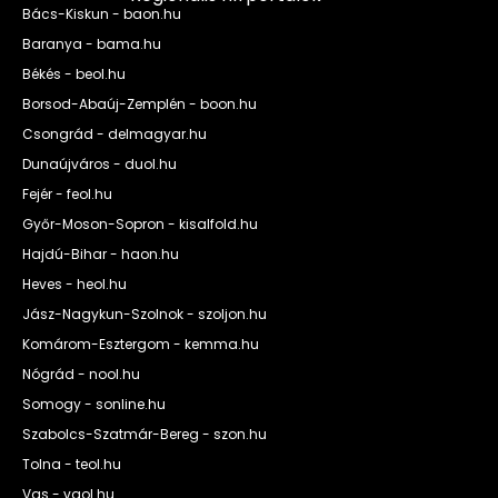
Bács-Kiskun - baon.hu
Baranya - bama.hu
Békés - beol.hu
Borsod-Abaúj-Zemplén - boon.hu
Csongrád - delmagyar.hu
Dunaújváros - duol.hu
Fejér - feol.hu
Győr-Moson-Sopron - kisalfold.hu
Hajdú-Bihar - haon.hu
Heves - heol.hu
Jász-Nagykun-Szolnok - szoljon.hu
Komárom-Esztergom - kemma.hu
Nógrád - nool.hu
Somogy - sonline.hu
Szabolcs-Szatmár-Bereg - szon.hu
Tolna - teol.hu
Vas - vaol.hu