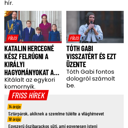
hír.
FÜLES
FÜLES
KATALIN HERCEGNÉ
TÓTH GABI
KÉSZ FELRÚGNI A
VISSZATÉRT ÉS EZT
KIRÁLYI
ÜZENTE
HAGYOMÁNYOKAT A
Tóth Gabi fontos
dologról számolt
GYEREKEI MIATT
Kitálalt az egykori
be.
komornyik.
FRISS HÍREK
14 órája
Sztárpárok, akiknek a szerelme túlélte a világhírnevet
18 órája
Egyszerű őszibarackos süti, ami egyenesen isteni