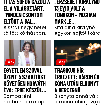
ITTAS SOFŐR GÁZOLTA
„ERZSÉBET KIRÁLYNŐ
EL A VILÁGSZTÁRT:
13 ÉVIG VOLT A
"MINDEN CSONTOM
FŐNÖKÖM - MEGHAN
ELTÖRT A BAL
MARKLE
OLDALAMON"
A sztár négy hetet
MEGJEGYZÉSE
Kitálalt a királynő
töltött kórházban.
egykori sajtótitkára.
MEGDÖBBENTETT”
FÜLES
FÜLES
EGYETLEN SZÓVAL
TRAGIKUS HÍR
ÜZENT A SZAKÍTÁST
ÉRKEZETT: HÁROM ÉV
KÖVETŐEN HORVÁTH
KÓMA UTÁN ELHUNYT
ÉVA: ERRE KÉSZÜL
A HERCEGNŐ
MOST A MODELL
Bombaként
Bizonytalanná vált
robbant a minap a
a monarchia jövője.