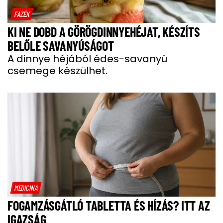
FAZÉK
KI NE DOBD A GÖRÖGDINNYEHÉJAT, KÉSZÍTS
BELŐLE SAVANYÚSÁGOT
A dinnye héjából édes-savanyú
csemege készülhet.
MEDICINA
FOGAMZÁSGÁTLÓ TABLETTA ÉS HÍZÁS? ITT AZ
IGAZSÁG