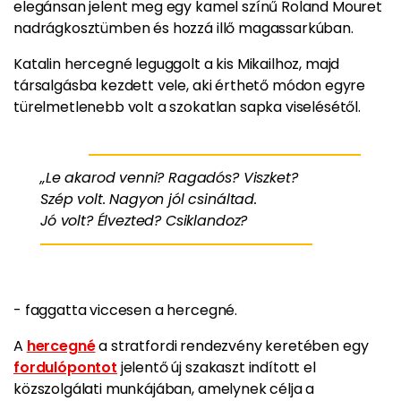
elegánsan jelent meg egy kamel színű Roland Mouret
nadrágkosztümben és hozzá illő magassarkúban.
Katalin hercegné leguggolt a kis Mikailhoz, majd
társalgásba kezdett vele, aki érthető módon egyre
türelmetlenebb volt a szokatlan sapka viselésétől.
„Le akarod venni? Ragadós? Viszket?
Szép volt. Nagyon jól csináltad.
Jó volt? Élvezted? Csiklandoz?
- faggatta viccesen a hercegné.
A
hercegné
a stratfordi rendezvény keretében egy
fordulópontot
jelentő új szakaszt indított el
közszolgálati munkájában, amelynek célja a