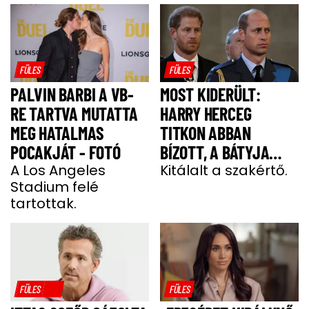
FÜLES
FÜLES
PALVIN BARBI A VB-
MOST KIDERÜLT:
RE TARTVA MUTATTA
HARRY HERCEG
MEG HATALMAS
TITKON ABBAN
POCAKJÁT - FOTÓ
BÍZOTT, A BÁTYJA
A Los Angeles
KÖNYÖRÖGNI FOG NEKI
Kitálalt a szakértő.
Stadium felé
tartottak.
FÜLES
FÜLES