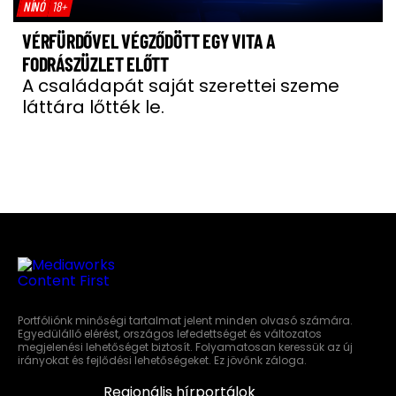
NÍNÓ
18+
VÉRFÜRDŐVEL VÉGZŐDÖTT EGY VITA A
FODRÁSZÜZLET ELŐTT
A családapát saját szerettei szeme
láttára lőtték le.
Portfóliónk minőségi tartalmat jelent minden olvasó számára.
Egyedülálló elérést, országos lefedettséget és változatos
megjelenési lehetőséget biztosít. Folyamatosan keressük az új
irányokat és fejlődési lehetőségeket. Ez jövőnk záloga.
Regionális hírportálok