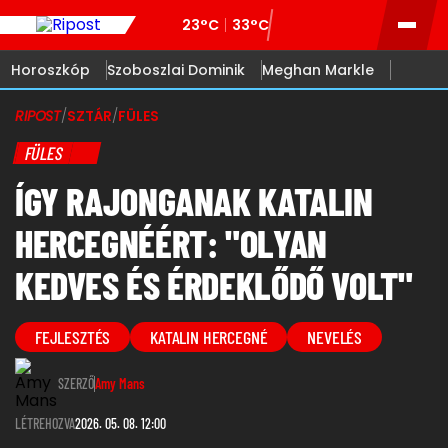
23°C
33°C
Horoszkóp
Szoboszlai Dominik
Meghan Markle
RIPOST
/
SZTÁR
/
FÜLES
FÜLES
ÍGY RAJONGANAK KATALIN
HERCEGNÉÉRT: "OLYAN
KEDVES ÉS ÉRDEKLŐDŐ VOLT"
FEJLESZTÉS
KATALIN HERCEGNÉ
NEVELÉS
SZERZŐ
Amy Mans
LÉTREHOZVA
2026. 05. 08. 12:00