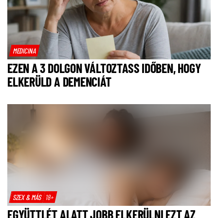
MEDICINA
EZEN A 3 DOLGON VÁLTOZTASS IDŐBEN, HOGY
ELKERÜLD A DEMENCIÁT
SZEX & MÁS
18+
EGYÜTTLÉT ALATT JOBB ELKERÜLNI EZT AZ