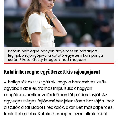
Katalin hercegné nagyon figyelmesen társalgott
legifjabb rajongójával a kutató egyetem kampánya
során / Fotó: Getty Images / hot! magazin
Katalin hercegné együttérzett kis rajongójával
A hallgatók azt vizsgálták, hogy a hároméves kisfiú
agyában az elektromos impulzusok hogyan
reagálnak, amikor valós időben látja édesanyját. Az
agy egészséges fejlődéséhez jelentősen hozzájárulnak
a szülők által kiadott reakciók, akár két másodperces
késleltetéssel is. Katalin hercegné ezen alkalomból