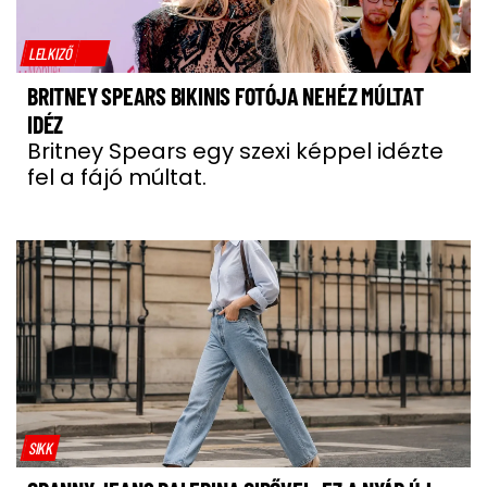
LELKIZŐ
BRITNEY SPEARS BIKINIS FOTÓJA NEHÉZ MÚLTAT
IDÉZ
Britney Spears egy szexi képpel idézte
fel a fájó múltat.
SIKK