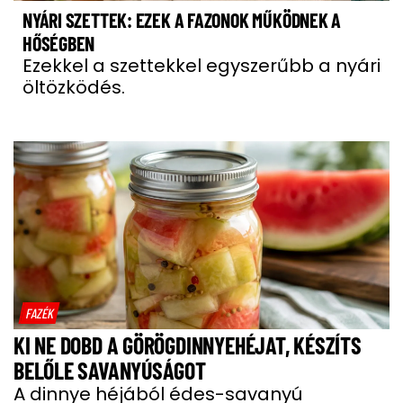
NYÁRI SZETTEK: EZEK A FAZONOK MŰKÖDNEK A
HŐSÉGBEN
Ezekkel a szettekkel egyszerűbb a nyári
öltözködés.
FAZÉK
KI NE DOBD A GÖRÖGDINNYEHÉJAT, KÉSZÍTS
BELŐLE SAVANYÚSÁGOT
A dinnye héjából édes-savanyú