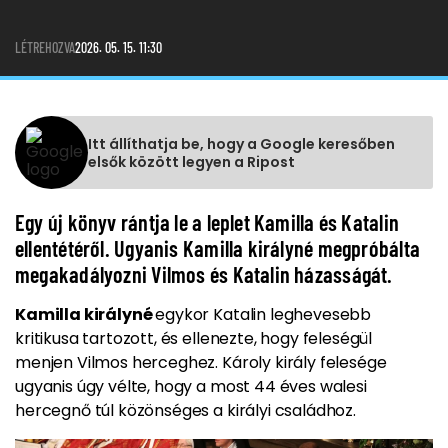
LÉTREHOZVA
2026. 05. 15. 11:30
Itt állíthatja be, hogy a Google keresőben
elsők között legyen a Ripost
Egy új könyv rántja le a leplet Kamilla és Katalin
ellentétéről. Ugyanis Kamilla királyné megpróbálta
megakadályozni Vilmos és Katalin házasságát.
Kamilla királyné
egykor Katalin leghevesebb
kritikusa tartozott, és ellenezte, hogy feleségül
menjen Vilmos herceghez. Károly király felesége
ugyanis úgy vélte, hogy a most 44 éves walesi
hercegnő túl közönséges a királyi családhoz.