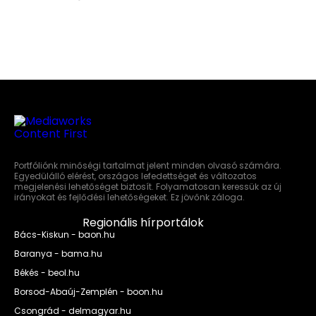
Portfóliónk minőségi tartalmat jelent minden olvasó számára.
Egyedülálló elérést, országos lefedettséget és változatos
megjelenési lehetőséget biztosít. Folyamatosan keressük az új
irányokat és fejlődési lehetőségeket. Ez jövőnk záloga.
Regionális hírportálok
Bács-Kiskun - baon.hu
Baranya - bama.hu
Békés - beol.hu
Borsod-Abaúj-Zemplén - boon.hu
Csongrád - delmagyar.hu