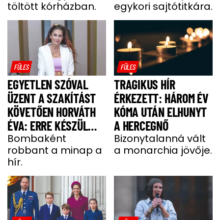
töltött kórházban.
egykori sajtótitkára.
MEGDÖBBENTETT”
FÜLES
FÜLES
EGYETLEN SZÓVAL
TRAGIKUS HÍR
ÜZENT A SZAKÍTÁST
ÉRKEZETT: HÁROM ÉV
KÖVETŐEN HORVÁTH
KÓMA UTÁN ELHUNYT
ÉVA: ERRE KÉSZÜL
A HERCEGNŐ
MOST A MODELL
Bombaként
Bizonytalanná vált
robbant a minap a
a monarchia jövője.
hír.