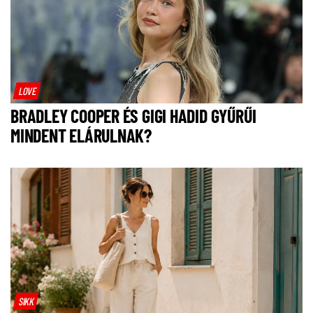
LOVE
BRADLEY COOPER ÉS GIGI HADID GYŰRŰI
MINDENT ELÁRULNAK?
SIKK