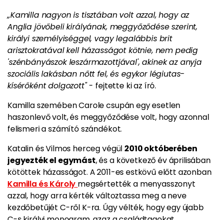
„Kamilla nagyon is tisztában volt azzal, hogy az
Anglia jövőbeli királyának, meggyőződése szerint,
királyi személyiséggel, vagy legalábbis brit
arisztokratával kell házasságot kötnie, nem pedig
'szénbányászok leszármazottjával', akinek az anyja
szociális lakásban nőtt fel, és egykor légiutas-
kísérőként dolgozott"
- fejtette ki az író.
Kamilla szemében Carole csupán egy esetlen
haszonlevő volt, és meggyőződése volt, hogy azonnal
felismeri a számító szándékot.
Katalin és Vilmos herceg végül
2010 októberében
jegyezték el egymást
, és a következő év áprilisában
kötöttek házasságot. A 2011-es estkövű előtt azonban
Kamilla és Károly
megsértették a menyasszonyt
azzal, hogy arra kérték változtassa meg a neve
kezdőbetűjét C-ről K-ra. Úgy vélték, hogy egy újabb
C-s királyi monogram, azaz a családtagokat