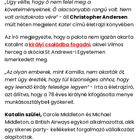
„Úgy vélte, hogy ő nem felel meg a
követelményeknek. Ő alacsonyabb rangú volt. Nem
volt arisztokrata vére”
- áll
Christopher Andersen
múlt héten megjelent
Kate!
című életrajzi könyvében.
Az író megjegyezte, hogy a palota nem igazán akarta
Katalint a
királyi családba fogadni,
akivel Vilmos
herceg a skóciai St Andrews-i Egyetemen
ismerkedett meg.
„Az olyan emberek, mint Kamilla, nem akarták őt,
mert úgy érezték, hogy túl közönséges ahhoz, hogy
egy leendő király felesége legyen”
- írta a életrajzíró,
azt állítva, hogy a 78 éves királyné kifogásolta menye
munkásosztálybeli gyökereit.
Katalin szülei,
Carole Middleton és Michael
Middleton, a British Airways egykori alkalmazottai, akik
egy sikeres party- kellékeket forgalmazó vállalkozást
alapítottak.