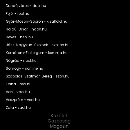
Dunaújváros - duol.hu
Fejér - feol.hu
Győr-Moson-Sopron - kisalfold.hu
Hajdú-Bihar - haon.hu
Heves - heol.hu
Jász-Nagykun-Szolnok - szoljon.hu
Komárom-Esztergom - kemma.hu
Nógrád - nool.hu
Somogy - sonline.hu
Szabolcs-Szatmár-Bereg - szon.hu
Tolna - teol.hu
Vas - vaol.hu
Veszprém - veol.hu
Zala - zaol.hu
Közélet
Gazdaság
Magazin