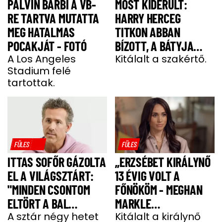
PALVIN BARBI A VB-
MOST KIDERÜLT:
RE TARTVA MUTATTA
HARRY HERCEG
MEG HATALMAS
TITKON ABBAN
POCAKJÁT - FOTÓ
BÍZOTT, A BÁTYJA
A Los Angeles
KÖNYÖRÖGNI FOG NEKI
Kitálalt a szakértő.
Stadium felé
tartottak.
FÜLES
FÜLES
ITTAS SOFŐR GÁZOLTA
„ERZSÉBET KIRÁLYNŐ
EL A VILÁGSZTÁRT:
13 ÉVIG VOLT A
"MINDEN CSONTOM
FŐNÖKÖM - MEGHAN
ELTÖRT A BAL
MARKLE
OLDALAMON"
A sztár négy hetet
MEGJEGYZÉSE
Kitálalt a királynő