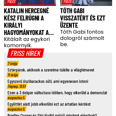
FÜLES
FÜLES
KATALIN HERCEGNÉ
TÓTH GABI
KÉSZ FELRÚGNI A
VISSZATÉRT ÉS EZT
KIRÁLYI
ÜZENTE
HAGYOMÁNYOKAT A
Tóth Gabi fontos
dologról számolt
GYEREKEI MIATT
Kitálalt az egykori
be.
komornyik.
FRISS HÍREK
7 órája
Sztárpárok, akiknek a szerelme túlélte a világhírnevet
11 órája
Egyszerű őszibarackos süti, ami egyenesen isteni
Tegnap, 12:51
Ezen a 3 dolgon változtass időben, hogy elkerüld a demenciát
augusztus 5.
Együttlét alatt jobb elkerülni ezt az ártatlan kérdést
augusztus 5.
Bradley Cooper és Gigi Hadid gyűrűi mindent elárulnak?