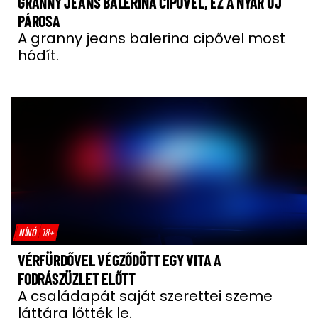
GRANNY JEANS BALERINA CIPŐVEL, EZ A NYÁR ÚJ
PÁROSA
A granny jeans balerina cipővel most
hódít.
NÍNÓ
18+
VÉRFÜRDŐVEL VÉGZŐDÖTT EGY VITA A
FODRÁSZÜZLET ELŐTT
A családapát saját szerettei szeme
láttára lőtték le.