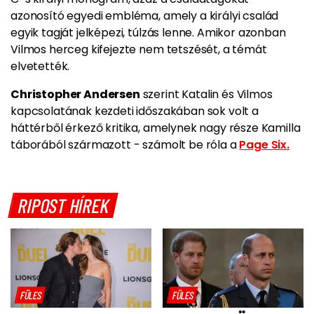
azonosító egyedi embléma, amely a királyi család
egyik tagját jelképezi, túlzás lenne. Amikor azonban
Vilmos herceg kifejezte nem tetszését, a témát
elvetették.
Christopher Andersen
szerint Katalin és Vilmos
kapcsolatának kezdeti időszakában sok volt a
háttérből érkező kritika, amelynek nagy része Kamilla
táborából származott - számolt be róla a
Page Six.
RIPOST HÍREK
FÜLES
FÜLES