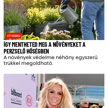
OTTHONKA
ÍGY MENTHETED MEG A NÖVÉNYEKET A
PERZSELŐ HŐSÉGBEN
A növények védelme néhány egyszerű
trükkel megoldható.