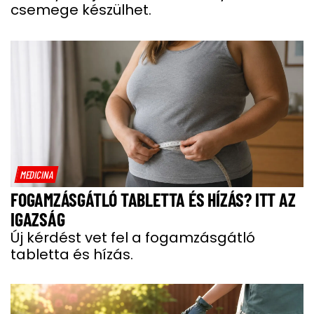
csemege készülhet.
MEDICINA
FOGAMZÁSGÁTLÓ TABLETTA ÉS HÍZÁS? ITT AZ
IGAZSÁG
Új kérdést vet fel a fogamzásgátló
tabletta és hízás.