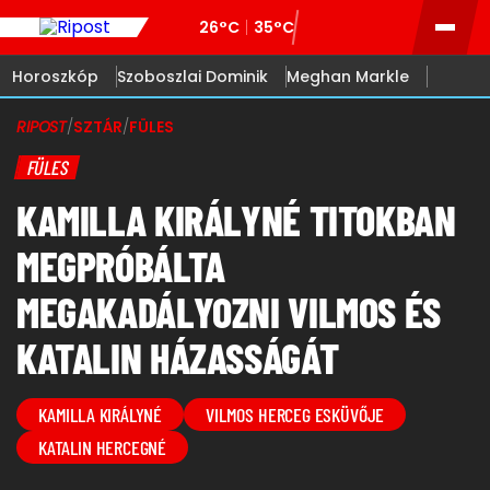
26°C
35°C
Horoszkóp
Szoboszlai Dominik
Meghan Markle
RIPOST
/
SZTÁR
/
FÜLES
FÜLES
KAMILLA KIRÁLYNÉ TITOKBAN
MEGPRÓBÁLTA
MEGAKADÁLYOZNI VILMOS ÉS
KATALIN HÁZASSÁGÁT
KAMILLA KIRÁLYNÉ
VILMOS HERCEG ESKÜVŐJE
KATALIN HERCEGNÉ