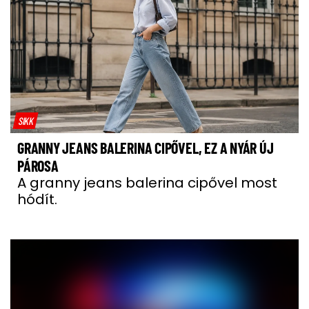
SIKK
GRANNY JEANS BALERINA CIPŐVEL, EZ A NYÁR ÚJ
PÁROSA
A granny jeans balerina cipővel most
hódít.