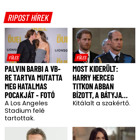
RIPOST HÍREK
FÜLES
FÜLES
PALVIN BARBI A VB-
MOST KIDERÜLT:
RE TARTVA MUTATTA
HARRY HERCEG
MEG HATALMAS
TITKON ABBAN
POCAKJÁT - FOTÓ
BÍZOTT, A BÁTYJA
A Los Angeles
KÖNYÖRÖGNI FOG NEKI
Kitálalt a szakértő.
Stadium felé
tartottak.