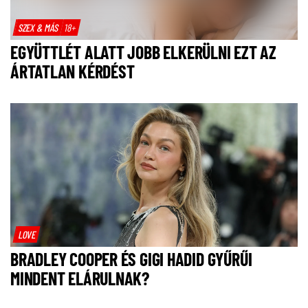
SZEX & MÁS
18+
EGYÜTTLÉT ALATT JOBB ELKERÜLNI EZT AZ
ÁRTATLAN KÉRDÉST
LOVE
BRADLEY COOPER ÉS GIGI HADID GYŰRŰI
MINDENT ELÁRULNAK?