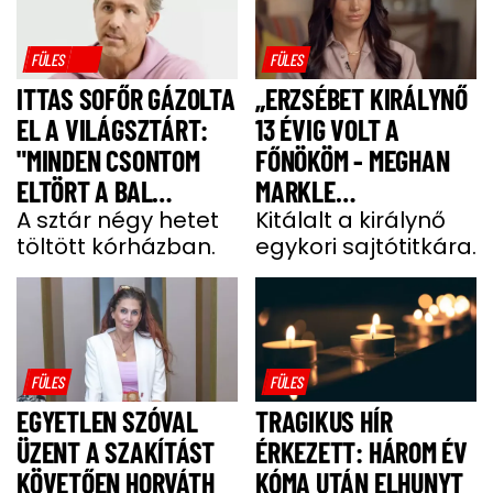
FÜLES
FÜLES
ITTAS SOFŐR GÁZOLTA
„ERZSÉBET KIRÁLYNŐ
EL A VILÁGSZTÁRT:
13 ÉVIG VOLT A
"MINDEN CSONTOM
FŐNÖKÖM - MEGHAN
ELTÖRT A BAL
MARKLE
OLDALAMON"
A sztár négy hetet
MEGJEGYZÉSE
Kitálalt a királynő
töltött kórházban.
egykori sajtótitkára.
MEGDÖBBENTETT”
FÜLES
FÜLES
EGYETLEN SZÓVAL
TRAGIKUS HÍR
ÜZENT A SZAKÍTÁST
ÉRKEZETT: HÁROM ÉV
KÖVETŐEN HORVÁTH
KÓMA UTÁN ELHUNYT