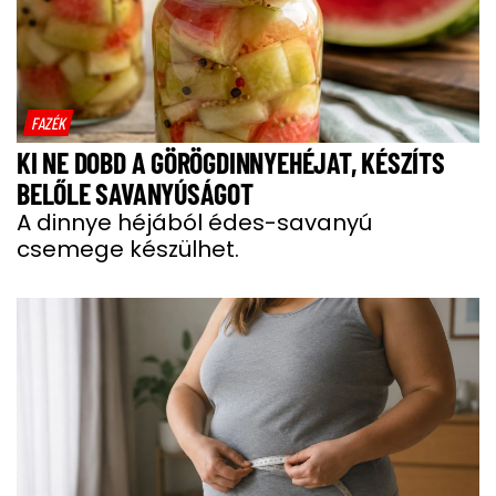
FAZÉK
KI NE DOBD A GÖRÖGDINNYEHÉJAT, KÉSZÍTS
BELŐLE SAVANYÚSÁGOT
A dinnye héjából édes-savanyú
csemege készülhet.