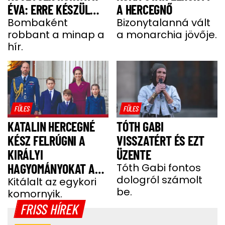
ÉVA: ERRE KÉSZÜL
A HERCEGNŐ
MOST A MODELL
Bombaként
Bizonytalanná vált
robbant a minap a
a monarchia jövője.
hír.
FÜLES
FÜLES
KATALIN HERCEGNÉ
TÓTH GABI
KÉSZ FELRÚGNI A
VISSZATÉRT ÉS EZT
KIRÁLYI
ÜZENTE
HAGYOMÁNYOKAT A
Tóth Gabi fontos
dologról számolt
GYEREKEI MIATT
Kitálalt az egykori
be.
komornyik.
FRISS HÍREK