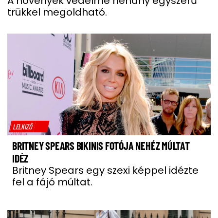
A növények védelme néhány egyszerű
trükkel megoldható.
LELKIZŐ
BRITNEY SPEARS BIKINIS FOTÓJA NEHÉZ MÚLTAT
IDÉZ
Britney Spears egy szexi képpel idézte
fel a fájó múltat.