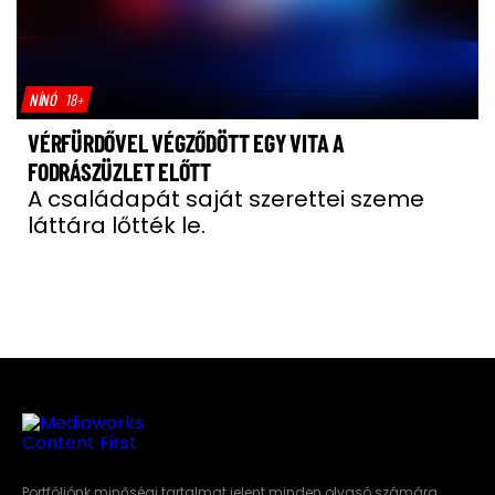
NÍNÓ
18+
VÉRFÜRDŐVEL VÉGZŐDÖTT EGY VITA A
FODRÁSZÜZLET ELŐTT
A családapát saját szerettei szeme
láttára lőtték le.
Portfóliónk minőségi tartalmat jelent minden olvasó számára.