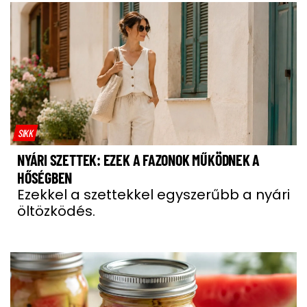
SIKK
NYÁRI SZETTEK: EZEK A FAZONOK MŰKÖDNEK A
HŐSÉGBEN
Ezekkel a szettekkel egyszerűbb a nyári
öltözködés.