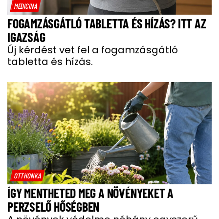
MEDICINA
FOGAMZÁSGÁTLÓ TABLETTA ÉS HÍZÁS? ITT AZ
IGAZSÁG
Új kérdést vet fel a fogamzásgátló
tabletta és hízás.
OTTHONKA
ÍGY MENTHETED MEG A NÖVÉNYEKET A
PERZSELŐ HŐSÉGBEN