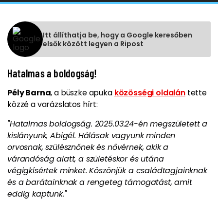
Itt állíthatja be, hogy a Google keresőben
elsők között legyen a Ripost
Hatalmas a boldogság!
Pély Barna
, a büszke apuka
közösségi oldalán
tette
közzé a varázslatos hírt:
"Hatalmas boldogság. 2025.03.24-én megszületett a
kislányunk, Abigél. Hálásak vagyunk minden
orvosnak, szülésznőnek és nővérnek, akik a
várandóság alatt, a születéskor és utána
végigkísértek minket. Köszönjük a családtagjainknak
és a barátainknak a rengeteg támogatást, amit
eddig kaptunk."