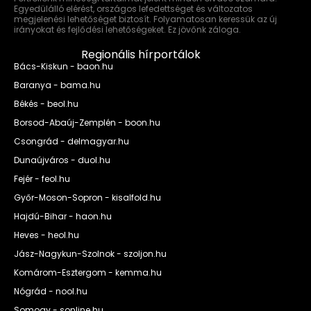
Egyedülálló elérést, országos lefedettséget és változatos
megjelenési lehetőséget biztosít. Folyamatosan keressük az új
irányokat és fejlődési lehetőségeket. Ez jövőnk záloga.
Regionális hírportálok
Bács-Kiskun - baon.hu
Baranya - bama.hu
Békés - beol.hu
Borsod-Abaúj-Zemplén - boon.hu
Csongrád - delmagyar.hu
Dunaújváros - duol.hu
Fejér - feol.hu
Győr-Moson-Sopron - kisalfold.hu
Hajdú-Bihar - haon.hu
Heves - heol.hu
Jász-Nagykun-Szolnok - szoljon.hu
Komárom-Esztergom - kemma.hu
Nógrád - nool.hu
Somogy - sonline.hu