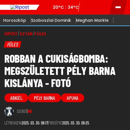
20°C
34°C
Horoszkóp
Szoboszlai Dominik
Meghan Markle
RIPOST
/
SZTÁR
/
FÜLES
FÜLES
ROBBAN A CUKISÁGBOMBA:
MEGSZÜLETETT PÉLY BARNA
KISLÁNYA - FOTÓ
ABIGÉL
PÉLY BARNA
APUKA
SZERZŐ
WB
LÉTREHOZVA
2025. 03. 30. 08:17
FRISSÍTVE
2025. 03. 30. 09:25