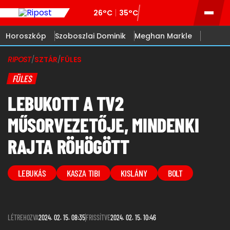
26°C
35°C
Horoszkóp
Szoboszlai Dominik
Meghan Markle
RIPOST
/
SZTÁR
/
FÜLES
FÜLES
LEBUKOTT A TV2
MŰSORVEZETŐJE, MINDENKI
RAJTA RÖHÖGÖTT
LEBUKÁS
KASZA TIBI
KISLÁNY
BOLT
LÉTREHOZVA
2024. 02. 15. 08:35
FRISSÍTVE
2024. 02. 15. 10:46