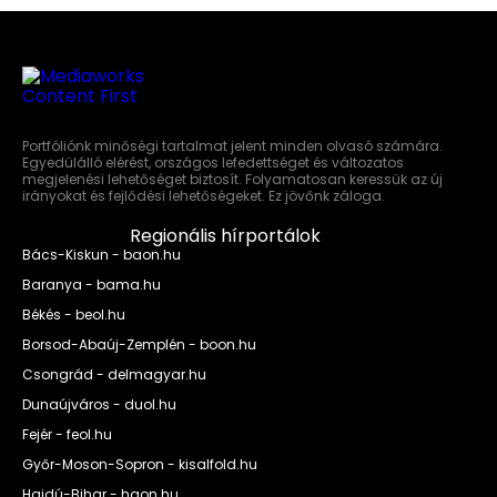
Portfóliónk minőségi tartalmat jelent minden olvasó számára.
Egyedülálló elérést, országos lefedettséget és változatos
megjelenési lehetőséget biztosít. Folyamatosan keressük az új
irányokat és fejlődési lehetőségeket. Ez jövőnk záloga.
Regionális hírportálok
Bács-Kiskun - baon.hu
Baranya - bama.hu
Békés - beol.hu
Borsod-Abaúj-Zemplén - boon.hu
Csongrád - delmagyar.hu
Dunaújváros - duol.hu
Fejér - feol.hu
Győr-Moson-Sopron - kisalfold.hu
Hajdú-Bihar - haon.hu