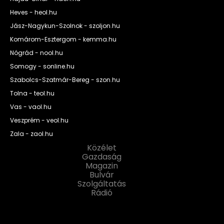
Heves - heol.hu
Jász-Nagykun-Szolnok - szoljon.hu
Komárom-Esztergom - kemma.hu
Nógrád - nool.hu
Somogy - sonline.hu
Szabolcs-Szatmár-Bereg - szon.hu
Tolna - teol.hu
Vas - vaol.hu
Veszprém - veol.hu
Zala - zaol.hu
Közélet
Gazdaság
Magazin
Bulvár
Szolgáltatás
Rádió