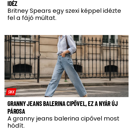
IDÉZ
Britney Spears egy szexi képpel idézte
fel a fájó múltat.
SIKK
GRANNY JEANS BALERINA CIPŐVEL, EZ A NYÁR ÚJ
PÁROSA
A granny jeans balerina cipővel most
hódít.