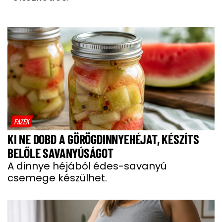
FAZÉK
KI NE DOBD A GÖRÖGDINNYEHÉJAT, KÉSZÍTS
BELŐLE SAVANYÚSÁGOT
A dinnye héjából édes-savanyú
csemege készülhet.