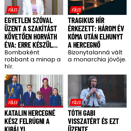
FÜLES
FÜLES
EGYETLEN SZÓVAL
TRAGIKUS HÍR
ÜZENT A SZAKÍTÁST
ÉRKEZETT: HÁROM ÉV
KÖVETŐEN HORVÁTH
KÓMA UTÁN ELHUNYT
ÉVA: ERRE KÉSZÜL
A HERCEGNŐ
MOST A MODELL
Bombaként
Bizonytalanná vált
robbant a minap a
a monarchia jövője.
hír.
FÜLES
FÜLES
KATALIN HERCEGNÉ
TÓTH GABI
KÉSZ FELRÚGNI A
VISSZATÉRT ÉS EZT
KIRÁLYI
ÜZENTE