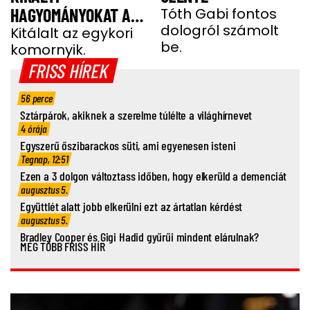
HAGYOMÁNYOKAT A
Tóth Gabi fontos
dologról számolt
GYEREKEI MIATT
Kitálalt az egykori
be.
komornyik.
FRISS HÍREK
56 perce
Sztárpárok, akiknek a szerelme túlélte a világhírnevet
4 órája
Egyszerű őszibarackos süti, ami egyenesen isteni
Tegnap, 12:51
Ezen a 3 dolgon változtass időben, hogy elkerüld a demenciát
augusztus 5.
Együttlét alatt jobb elkerülni ezt az ártatlan kérdést
augusztus 5.
Bradley Cooper és Gigi Hadid gyűrűi mindent elárulnak?
MÉG TÖBB FRISS HÍR