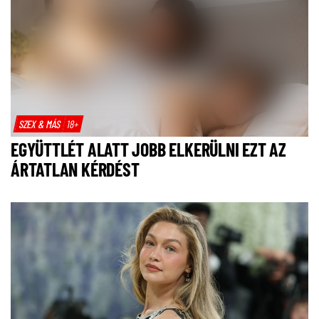
SZEX & MÁS
18+
EGYÜTTLÉT ALATT JOBB ELKERÜLNI EZT AZ
ÁRTATLAN KÉRDÉST