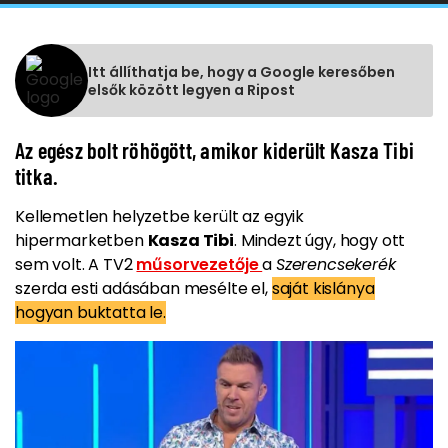
Itt állíthatja be, hogy a Google keresőben
elsők között legyen a Ripost
Az egész bolt röhögött, amikor kiderült Kasza Tibi
titka.
Kellemetlen helyzetbe került az egyik
hipermarketben
Kasza Tibi
. Mindezt úgy, hogy ott
sem volt. A TV2
műsorvezetője
a
Szerencsekerék
szerda esti adásában mesélte el,
saját kislánya
hogyan buktatta le.