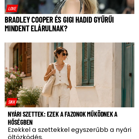
LOVE
BRADLEY COOPER ÉS GIGI HADID GYŰRŰI
MINDENT ELÁRULNAK?
SIKK
NYÁRI SZETTEK: EZEK A FAZONOK MŰKÖDNEK A
HŐSÉGBEN
Ezekkel a szettekkel egyszerűbb a nyári
öltözködés.