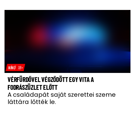
NÍNÓ
18+
VÉRFÜRDŐVEL VÉGZŐDÖTT EGY VITA A
FODRÁSZÜZLET ELŐTT
A családapát saját szerettei szeme
láttára lőtték le.