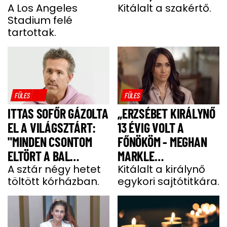
A Los Angeles
KÖNYÖRÖGNI FOG NEKI
Kitálalt a szakértő.
Stadium felé
tartottak.
FÜLES
FÜLES
ITTAS SOFŐR GÁZOLTA
„ERZSÉBET KIRÁLYNŐ
EL A VILÁGSZTÁRT:
13 ÉVIG VOLT A
"MINDEN CSONTOM
FŐNÖKÖM - MEGHAN
ELTÖRT A BAL
MARKLE
OLDALAMON"
A sztár négy hetet
MEGJEGYZÉSE
Kitálalt a királynő
töltött kórházban.
egykori sajtótitkára.
MEGDÖBBENTETT”