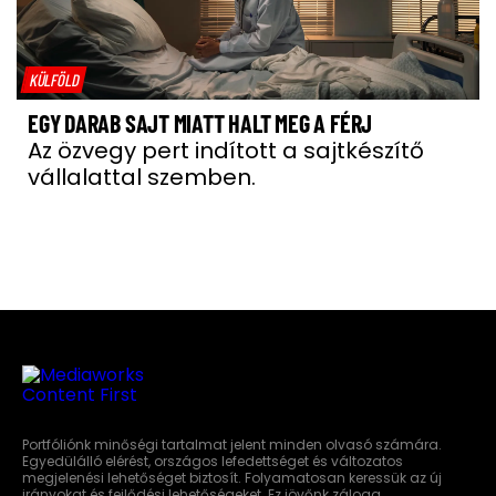
KÜLFÖLD
EGY DARAB SAJT MIATT HALT MEG A FÉRJ
Az özvegy pert indított a sajtkészítő
vállalattal szemben.
Portfóliónk minőségi tartalmat jelent minden olvasó számára.
Egyedülálló elérést, országos lefedettséget és változatos
megjelenési lehetőséget biztosít. Folyamatosan keressük az új
irányokat és fejlődési lehetőségeket. Ez jövőnk záloga.