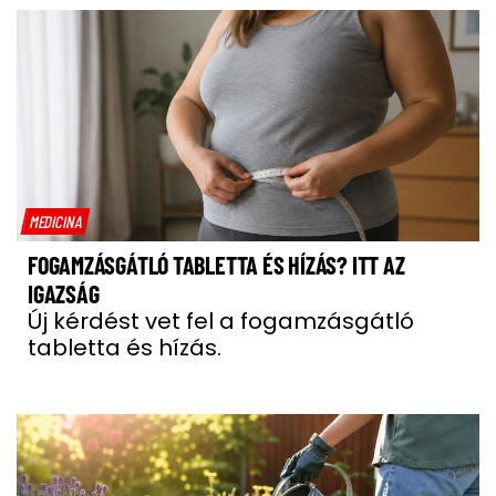
MEDICINA
FOGAMZÁSGÁTLÓ TABLETTA ÉS HÍZÁS? ITT AZ
IGAZSÁG
Új kérdést vet fel a fogamzásgátló
tabletta és hízás.