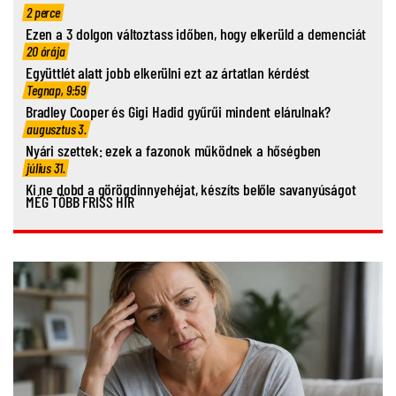
2 perce
Ezen a 3 dolgon változtass időben, hogy elkerüld a demenciát
20 órája
Együttlét alatt jobb elkerülni ezt az ártatlan kérdést
Tegnap, 9:59
Bradley Cooper és Gigi Hadid gyűrűi mindent elárulnak?
augusztus 3.
Nyári szettek: ezek a fazonok működnek a hőségben
július 31.
Ki ne dobd a görögdinnyehéjat, készíts belőle savanyúságot
MÉG TÖBB FRISS HÍR