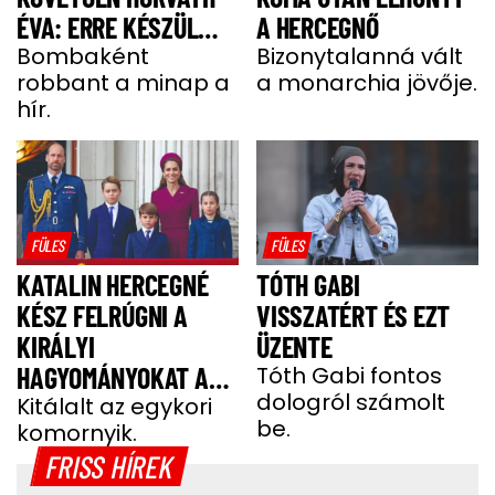
ÉVA: ERRE KÉSZÜL
A HERCEGNŐ
MOST A MODELL
Bombaként
Bizonytalanná vált
robbant a minap a
a monarchia jövője.
hír.
FÜLES
FÜLES
KATALIN HERCEGNÉ
TÓTH GABI
KÉSZ FELRÚGNI A
VISSZATÉRT ÉS EZT
KIRÁLYI
ÜZENTE
HAGYOMÁNYOKAT A
Tóth Gabi fontos
dologról számolt
GYEREKEI MIATT
Kitálalt az egykori
be.
komornyik.
FRISS HÍREK