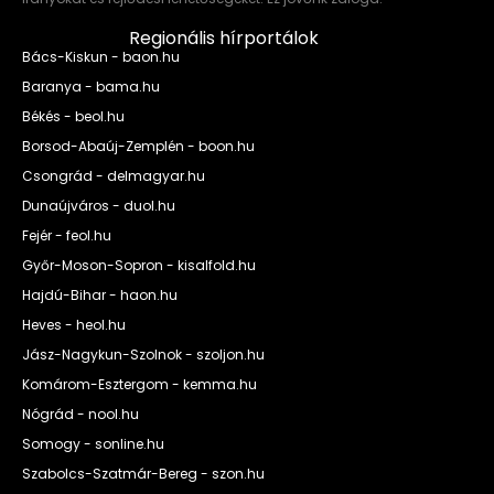
Regionális hírportálok
Bács-Kiskun - baon.hu
Baranya - bama.hu
Békés - beol.hu
Borsod-Abaúj-Zemplén - boon.hu
Csongrád - delmagyar.hu
Dunaújváros - duol.hu
Fejér - feol.hu
Győr-Moson-Sopron - kisalfold.hu
Hajdú-Bihar - haon.hu
Heves - heol.hu
Jász-Nagykun-Szolnok - szoljon.hu
Komárom-Esztergom - kemma.hu
Nógrád - nool.hu
Somogy - sonline.hu
Szabolcs-Szatmár-Bereg - szon.hu