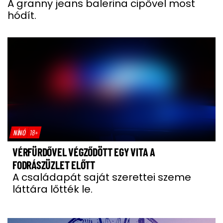
A granny jeans balerina cipővel most
hódít.
NÍNÓ
18+
VÉRFÜRDŐVEL VÉGZŐDÖTT EGY VITA A
FODRÁSZÜZLET ELŐTT
A családapát saját szerettei szeme
láttára lőtték le.