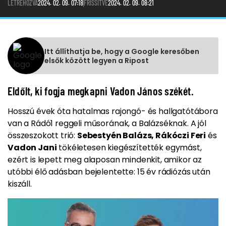
LÉTREHOZVA
2024. 02. 09. 07:18
FRISSÍTVE
2024. 02. 09. 08:21
Itt állíthatja be, hogy a Google keresőben
elsők között legyen a Ripost
Eldőlt, ki fogja megkapni Vadon János székét.
Hosszú évek óta hatalmas rajongó- és hallgatótábora
van a Rádó1 reggeli műsorának, a Balázséknak. A jól
összeszokott trió:
Sebestyén Balázs, Rákóczi Feri
és
Vadon Jani
tökéletesen kiegészítették egymást,
ezért is lepett meg alaposan mindenkit, amikor az
utóbbi élő adásban bejelentette: 15 év rádiózás után
kiszáll.