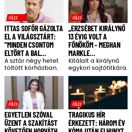
FÜLES
FÜLES
ITTAS SOFŐR GÁZOLTA
„ERZSÉBET KIRÁLYNŐ
EL A VILÁGSZTÁRT:
13 ÉVIG VOLT A
"MINDEN CSONTOM
FŐNÖKÖM - MEGHAN
ELTÖRT A BAL
MARKLE
OLDALAMON"
A sztár négy hetet
MEGJEGYZÉSE
Kitálalt a királynő
töltött kórházban.
egykori sajtótitkára.
MEGDÖBBENTETT”
FÜLES
FÜLES
EGYETLEN SZÓVAL
TRAGIKUS HÍR
ÜZENT A SZAKÍTÁST
ÉRKEZETT: HÁROM ÉV
KÖVETŐEN HORVÁTH
KÓMA UTÁN ELHUNYT