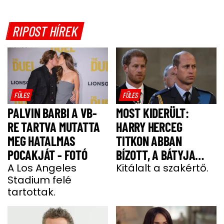
RIPOST HÍREK
FÜLES
FÜLES
PALVIN BARBI A VB-
MOST KIDERÜLT:
RE TARTVA MUTATTA
HARRY HERCEG
MEG HATALMAS
TITKON ABBAN
POCAKJÁT - FOTÓ
BÍZOTT, A BÁTYJA
A Los Angeles
KÖNYÖRÖGNI FOG NEKI
Kitálalt a szakértő.
Stadium felé
tartottak.