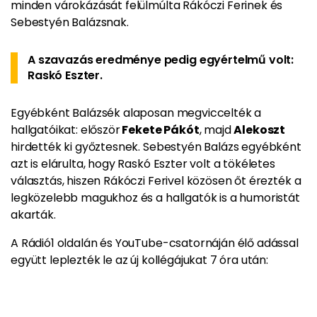
minden várokázását felülmúlta Rákóczi Ferinek és
Sebestyén Balázsnak.
A szavazás eredménye pedig egyértelmű volt:
Raskó Eszter.
Egyébként Balázsék alaposan megviccelték a
hallgatóikat: először
Fekete Pákót
, majd
Alekoszt
hirdették ki győztesnek. Sebestyén Balázs egyébként
azt is elárulta, hogy Raskó Eszter volt a tökéletes
választás, hiszen Rákóczi Ferivel közösen őt érezték a
legközelebb magukhoz és a hallgatók is a humoristát
akarták.
A Rádió1 oldalán és YouTube-csatornáján élő adással
együtt leplezték le az új kollégájukat 7 óra után: