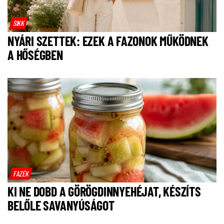
SIKK
NYÁRI SZETTEK: EZEK A FAZONOK MŰKÖDNEK
A HŐSÉGBEN
FAZÉK
KI NE DOBD A GÖRÖGDINNYEHÉJAT, KÉSZÍTS
BELŐLE SAVANYÚSÁGOT