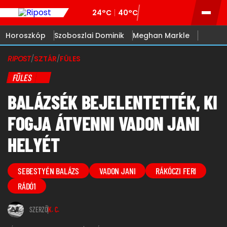
24°C
40°C
Horoszkóp
Szoboszlai Dominik
Meghan Markle
RIPOST
/
SZTÁR
/
FÜLES
FÜLES
BALÁZSÉK BEJELENTETTÉK, KI
FOGJA ÁTVENNI VADON JANI
HELYÉT
SEBESTYÉN BALÁZS
VADON JANI
RÁKÓCZI FERI
RÁDÓ1
SZERZŐ
K. C.