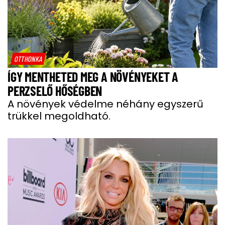
OTTHONKA
ÍGY MENTHETED MEG A NÖVÉNYEKET A
PERZSELŐ HŐSÉGBEN
A növények védelme néhány egyszerű
trükkel megoldható.