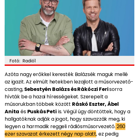
Fotó: Radió1
Azóta nagy erőkkel keresték Balázsék maguk mellé
az igazit. Az elmúlt hetekben lezajlott a műsorvezető-
casting,
Sebestyén Balázs és Rákóczi Feri
sorra
hívták be a hazai hírességeket. Szerepelt a
műsorukban többek között
Ráskó Eszter, Ábel
Anita
és
Puskás Peti
is. Végül úgy döntöttek, hogy a
hallgatóknak adják a jogot, hogy szavazzák meg, ki
legyen a harmadik reggeli rádiósműsorvezető.
260
ezer szavazat érkezett négy nap alatt
, ez pedig